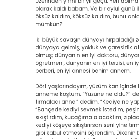
Üzerinden yirmi bir yıl geçti. Yeri dolm
olarak kaldı babam. Ve bir eylül günü 
öksüz kaldım, köksüz kaldım, bunu anl
mümkün?
İki büyük savaşın dünyayı hırpaladığı
dünyaya gelmiş, yokluk ve çaresizlik a
olmuş; dünyanın en iyi doktoru, dünyan
öğretmeni, dünyanın en iyi terzisi, en iyi
berberi, en iyi annesi benim annem.
Dört yaşlarındayım, yüzüm kan içinde
anneme koştum. “Yüzüne ne oldu?” de
tırmaladı anne.” dedim. “Kediye ne yap
“Bahçede kediyi sevmek istedim, peşind
sıkıştırdım, kucağıma alacaktım, zıpl
kediyi köşeye sıkıştırırsan seni yine t
gibi kabul etmesini öğrendim. Dikenin bat