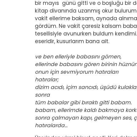
bir mayıs günü gitti ve o boşluğu bir
kitap divanında uzanmış okur buluru
vakit ellerime baksam, aynada alnı
gördüm. Ne vakit çaresiz kalsam bab
tesellisiyle avunurken buldum kendimi
eseridir, kusurlarım bana ait.
ve ben elleriyle babasını gömen,
ellerinde babasını gören birinin hüz
onun için sevmiyorum hatıraları
hatıralar;
dizim acıdı, içim sancıdı, üşüdü kulak
sonra
tüm babalar gibi bıraktı gitti babam.
babam, ellerimde kaldı bakmaya kor
sonra çalmayan kapı, gelmeyen ses, ç
hatıralarda…