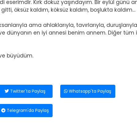
di eserimdir. Kırk dokuz yaşındayım. Bir eylül günü 
itti, öksüz kaldım, köksüz kaldım, boşlukta kaldım…
oksanlarıyla ama ahlaklarıyla, tavırlarıyla, duruşlarıyl
e dünyanın en iyi annesi benim annem. Diğer tüm i
m ve büyüdüm.
Twitter'ta Paylaş
Whatsapp'ta Paylaş
Telegram'da Paylaş