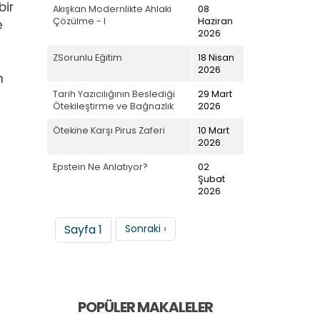
bir
Akışkan Modernlikte Ahlaki
08
Çözülme - I
Haziran
e
2026
ZSorunlu Eğitim
18 Nisan
2026
n
Tarih Yazıcılığının Beslediği
29 Mart
Ötekileştirme ve Bağnazlık
2026
Ötekine Karşı Pirus Zaferi
10 Mart
2026
Epstein Ne Anlatıyor?
02
Şubat
2026
Sayfalama
Sonraki sayfa
Sayfa 1
Sonraki ›
POPÜLER MAKALELER