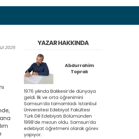
YAZAR HAKKINDA
ül
2025
Abdurrahim
Toprak
mı
1976 yılında Balıkesir’de dünyaya
geldi. İlk ve orta öğrenimini
Samsun’da tamamladı. İstanbul
Üniversitesi Edebiyat Fakültesi
nde,
Türk Dili Edebiyatı Bölümünden
bana
1998’de mezun oldu. Samsun’da
lım
edebiyat öğretmeni olarak görev
e
yapıyor.