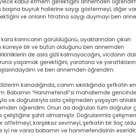
öylece kabul etmem gerektiğini annemden öğrendim
n başına buyruk hallerine saygı göstermeyi, diğer varl
tiğini ve onların fıtratına saygı duymayı ben an
e, kara karıncanın görüldüğünü, ayaklarından çıkan
den kürreye bir ve bütün olduğunu ben annemden
i çirkinliklerin de asla gizli kalmayacağını, vicdanın d
uğruna yaşamak gerektiğini, yaratana ve yarattıkları
yaşlarındaydım ve ben annemden öğrendim.
dizlerim kanadığında, canım sıkıldığında şefkatin en 
im. Babamın “Hanımefendi”si mahallemde gencind
rıyla ve doğrularıyla asla çelişmeden yaşayan ahlaklı
emden öğrendim. Onun da doğruları tüm doğrular g
la çeliştiğine şahit olmamıştır. Doğrularımla çelişme
ffetmeyi, karşılıksız sevmeyi, şefkatin bir ilaç ol
yi ne varsa babamın ve hanımefendisinin eseridir