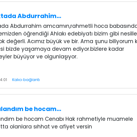
oktada Abdurrahim…
tada Abdurrahim amcamın,rahmetli hoca babasınd
emizden öğrendiği Ahlakı edebiyatı bizim gibi nesille
k değerli. Acımız büyük ve bir. Ama şunu biliyorum k
isi bizde yaşamaya devam ediyor.bizlere kadar
şeyler büyüyor ve olgunlaşıyor.
4:01
Kalıcı bağlantı
ulandım be hocam…
andım be hocam Cenabı Hak rahmetiyle muamele
tta olanlara sıhhat ve afiyet versin