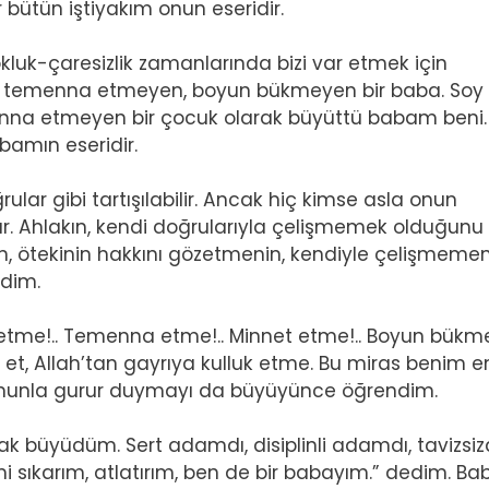
 bütün iştiyakım onun eseridir.
okluk-çaresizlik zamanlarında bizi var etmek için
 temenna etmeyen, boyun bükmeyen bir baba. Soy
menna etmeyen bir çocuk olarak büyüttü babam beni.
bamın eseridir.
r gibi tartışılabilir. Ancak hiç kimse asla onun
tır. Ahlakın, kendi doğrularıyla çelişmemek olduğunu
 ötekinin hakkını gözetmenin, kendiyle çelişmemen
dim.
tme!.. Temenna etme!.. Minnet etme!.. Boyun bükme!
et, Allah’tan gayrıya kulluk etme. Bu miras benim e
Onunla gurur duymayı da büyüyünce öğrendim.
 büyüdüm. Sert adamdı, disiplinli adamdı, tavizsizd
i sıkarım, atlatırım, ben de bir babayım.” dedim. B