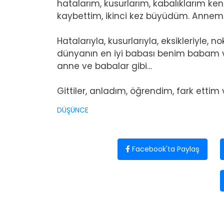
hatalarım, kusurlarım, kabalıklarım ken
kaybettim, ikinci kez büyüdüm. Annem g
Hatalarıyla, kusurlarıyla, eksikleriyle, n
dünyanın en iyi babası benim babam v
anne ve babalar gibi…
Gittiler, anladım, öğrendim, fark etti
DÜŞÜNCE
Facebook'ta Paylaş