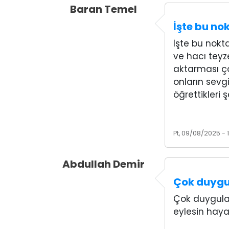
Baran Temel
İşte bu n
İşte bu nok
ve hacı teyz
aktarması ço
onların sevg
öğrettikleri 
Pt, 09/08/2025 - 1
Abdullah Demir
Çok duyg
Çok duygul
eylesin haya