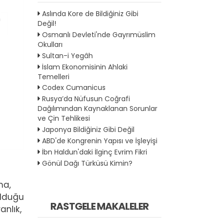
Aslında Kore de Bildiğiniz Gibi
Değil!
Osmanlı Devleti'nde Gayrımüslim
Okulları
Sultan-i Yegâh
İslam Ekonomisinin Ahlaki
Temelleri
Codex Cumanicus
Rusya’da Nüfusun Coğrafi
Dağılımından Kaynaklanan Sorunlar
ve Çin Tehlikesi
Japonya Bildiğiniz Gibi Değil
ABD'de Kongrenin Yapısı ve İşleyişi
İbn Haldun'daki İlginç Evrim Fikri
Gönül Dağı Türküsü Kimin?
ma,
olduğu
RASTGELE MAKALELER
anlık,