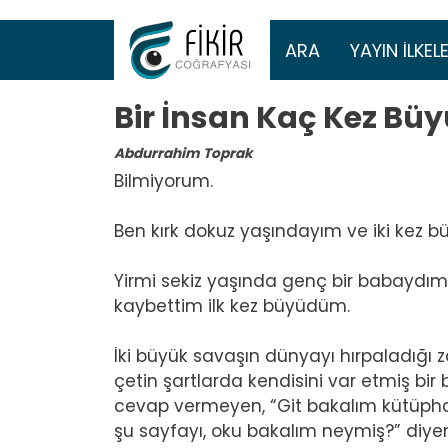
Ana gezinti 
ARA
YAYIN İLKELE
Bir İnsan Kaç Kez Büy
Abdurrahim Toprak
Bilmiyorum.
Ben kırk dokuz yaşındayım ve iki kez 
Yirmi sekiz yaşında genç bir babayd
kaybettim ilk kez büyüdüm.
İki büyük savaşın dünyayı hırpaladığı 
çetin şartlarda kendisini var etmiş bi
cevap vermeyen, “Git bakalım kütüphane
şu sayfayı, oku bakalım neymiş?” diyen