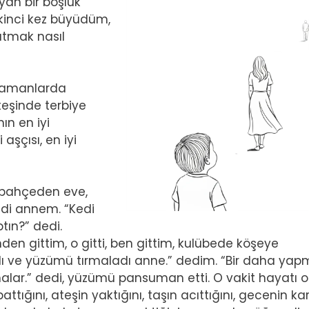
Image
ayan bir boşluk
ikinci kez büyüdüm,
atmak nasıl
 zamanlarda
teşinde terbiye
ın en iyi
 aşçısı, en iyi
 bahçeden eve,
di annem. “Kedi
tın?” dedi.
en gittim, o gitti, ben gittim, kulübede köşeye
adı ve yüzümü tırmaladı anne.” dedim. “Bir daha yap
ırmalar.” dedi, yüzümü pansuman etti. O vakit hayatı 
tığını, ateşin yaktığını, taşın acıttığını, gecenin kar