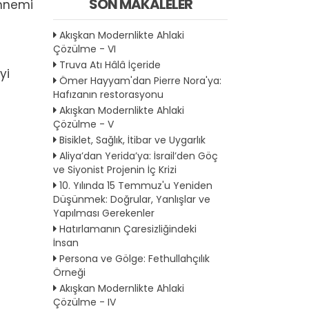
SON MAKALELER
annemi
Akışkan Modernlikte Ahlaki
Çözülme - VI
a
Truva Atı Hâlâ İçeride
yi
Ömer Hayyam'dan Pierre Nora'ya:
Hafızanın restorasyonu
Akışkan Modernlikte Ahlaki
Çözülme - V
Bisiklet, Sağlık, İtibar ve Uygarlık
Aliya’dan Yerida’ya: İsrail’den Göç
ve Siyonist Projenin İç Krizi
10. Yılında 15 Temmuz'u Yeniden
Düşünmek: Doğrular, Yanlışlar ve
Yapılması Gerekenler
Hatırlamanın Çaresizliğindeki
İnsan
Persona ve Gölge: Fethullahçılık
Örneği
Akışkan Modernlikte Ahlaki
Çözülme - IV