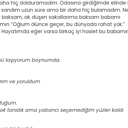
 daha hiç dolduramadım. Odasına girdiğimde elinde 
m sandım uzun süre ama bir daha hiç bulamadım. N
ma baksam, ak düşen sakallarıma baksam babamı
amın “Oğlum ölünce geçer, bu dünyada rahat yok.”
. Hayatımda eğer varsa birkaç iyi haslet bu babamı
nünü taşıyorum boynumda.
larım ve yoruldum
ktuğum.
ok tanıdık ama yabancı seçemediğim yüzler kaldı