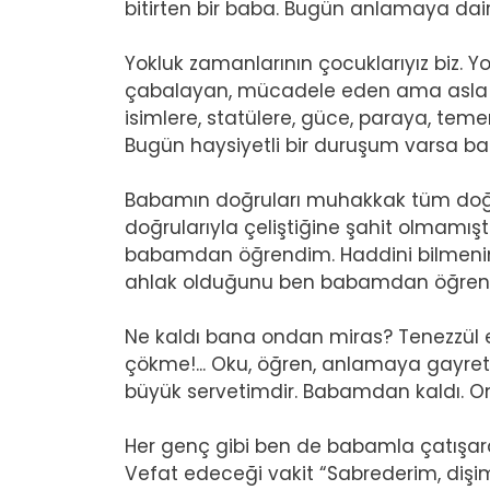
bitirten bir baba. Bugün anlamaya dair
Yokluk zamanlarının çocuklarıyız biz. Y
çabalayan, mücadele eden ama asla
isimlere, statülere, güce, paraya, te
Bugün haysiyetli bir duruşum varsa ba
Babamın doğruları muhakkak tüm doğrula
doğrularıyla çeliştiğine şahit olmamış
babamdan öğrendim. Haddini bilmenin,
ahlak olduğunu ben babamdan öğren
Ne kaldı bana ondan miras? Tenezzül e
çökme!... Oku, öğren, anlamaya gayret 
büyük servetimdir. Babamdan kaldı. 
Her genç gibi ben de babamla çatışarak
Vefat edeceği vakit “Sabrederim, dişim