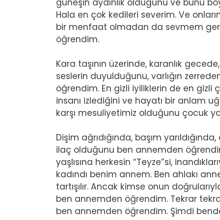
güneşin aydınlık olduğunu ve bunu b
Hala en çok kedileri severim. Ve onları
bir menfaat olmadan da sevmem gerek
öğrendim.
Kara taşının üzerinde, karanlık geced
seslerin duyulduğunu, varlığın zerre
öğrendim. En gizli iyiliklerin de en gizl
insanı izlediğini ve hayatı bir anlam 
karşı mesuliyetimiz olduğunu çocuk 
Dişim ağrıdığında, başım yarıldığında, 
ilaç olduğunu ben annemden öğrend
yaşlısına herkesin “Teyze”si, inandıkla
kadındı benim annem. Ben ahlakı ann
tartışılır. Ancak kimse onun doğrularıy
ben annemden öğrendim. Tekrar tekrar a
ben annemden öğrendim. Şimdi bende i