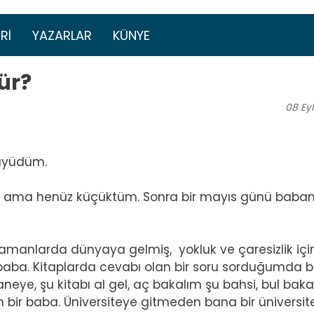
Ana içeriğe atla
menüsü
RI
YAZARLAR
KÜNYE
ür?
08
Eyl
büyüdüm.
ım ama henüz küçüktüm. Sonra bir mayıs günü baba
zamanlarda dünyaya gelmiş, yokluk ve çaresizlik içi
r baba. Kitaplarda cevabı olan bir soru sorduğumda 
ye, şu kitabı al gel, aç bakalım şu bahsi, bul baka
 bir baba. Üniversiteye gitmeden bana bir üniversit