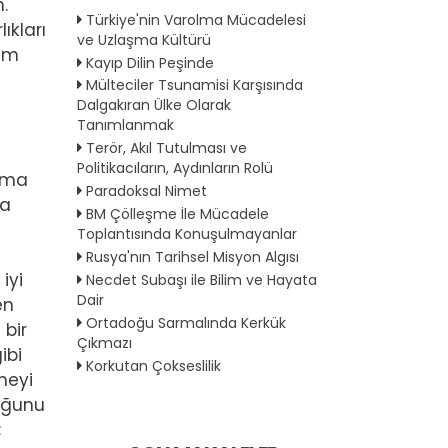
.
Türkiye'nin Varolma Mücadelesi
ıkları
ve Uzlaşma Kültürü
nem
Kayıp Dilin Peşinde
Mülteciler Tsunamisi Karşısında
Dalgakıran Ülke Olarak
Tanımlanmak
Terör, Akıl Tutulması ve
Politikacıların, Aydınların Rolü
aima
Paradoksal Nimet
na
BM Çölleşme İle Mücadele
Toplantısında Konuşulmayanlar
Rusya'nın Tarihsel Misyon Algısı
iyi
Necdet Subaşı ile Bilim ve Hayata
Dair
en
Ortadoğu Sarmalında Kerkük
 bir
Çıkmazı
ibi
Korkutan Çokseslilik
meyi
duğunu
;