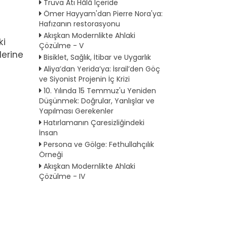
Truva Atı Hâlâ İçeride
Ömer Hayyam'dan Pierre Nora'ya:
Hafızanın restorasyonu
Akışkan Modernlikte Ahlaki
ki
Çözülme - V
erine
Bisiklet, Sağlık, İtibar ve Uygarlık
Aliya’dan Yerida’ya: İsrail’den Göç
ve Siyonist Projenin İç Krizi
10. Yılında 15 Temmuz'u Yeniden
Düşünmek: Doğrular, Yanlışlar ve
Yapılması Gerekenler
Hatırlamanın Çaresizliğindeki
İnsan
Persona ve Gölge: Fethullahçılık
Örneği
Akışkan Modernlikte Ahlaki
Çözülme - IV