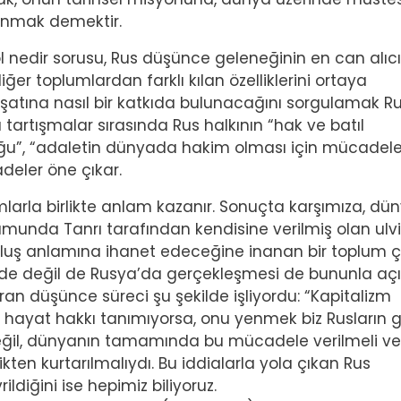
nanmak demektir.
 nedir sorusu, Rus düşünce geleneğinin en can alıcı
diğer toplumlardan farklı kılan özelliklerini ortaya
dişatına nasıl bir katkıda bulunacağını sorgulamak R
 tartışmalar sırasında Rus halkının “hak ve batıl
ğu”, “adaletin dünyada hakim olması için mücadel
fadeler öne çıkar.
mlarla birlikte anlam kazanır. Sonuçta karşımıza, d
rumunda Tanrı tarafından kendisine verilmiş olan ulvi
oluş anlamına ihanet edeceğine inanan bir toplum çı
kede değil de Rusya’da gerçekleşmesi de bununla açık
ıran düşünce süreci şu şekilde işliyordu: “Kapitalizm
hayat hakkı tanımıyorsa, onu yenmek biz Rusların g
değil, dünyanın tamamında bu mücadele verilmeli ve
ten kurtarılmalıydı. Bu iddialarla yola çıkan Rus
ldiğini ise hepimiz biliyoruz.