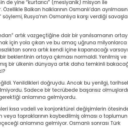
 de yine “kurtarıcı” (mesiyanik) misyon ile
r. Özellikle Balkan halklarının Osmanlı’dan ayrılması
ı” söylemi, Rusya’nın Osmanlıya karşı verdiği savaşla
nundan” artık vazgeçtiğine dair bir yanılsamanın orta
mak için yola çıkan ve bu amaç uğruna milyonlarca
ısızlıktan sonra artık kendi içine kapanacağı varsayıl
bir beklentinin ortaya çıkması normaldi. Yenilmiş ve
nmış bir ülkenin dünyaya artık daha temkinli bakacağ
ki?
di. Yenildikleri doğruydu. Ancak bu yenilgi, tarihse
lmiyordu. Sadece bir tecrübede başarısız olmuşlardı
 gerektiği anlamına gelmiyordu.
sleri kısa vadeli ve konjonktürel değişimlerin ötesinde
etin veya topraklarının kaybedilmiş olması o toplumun
eçeceği anlamına gelmiyor. Osmanlı sonrası Türk