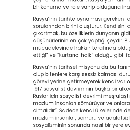
bir konuma ve role sahip olduğuna i
Rusya’nın tarihte oynaması gereken rol
sorularından birini oluşturur. Kendisini 
çıkartmak, bu özelliklerin dünyanın gi
düşünürlerinin en çok yaptığı şeydir. Bu
mücadelesinde hakkın tarafında oldu
ettiği” ve “kurtarıcı halk” olduğu gibi i
Rusya’nın tarihsel misyonu da bu tanı
olup bitenlere karşı sessiz kalması du
görevi yerine getirmeyerek kendi var 
1917 sosyalist devriminin başka bir ül
Ruslar için sosyalist devrimi meşrulaşt
mazlum insanları sömürüyor ve onlara 
olmalıdır”. Sadece kendi ülkelerinde 
mazlum insanlar, sömürü ve adaletsizlik
sosyalizminin sonunda nasıl bir yere evri