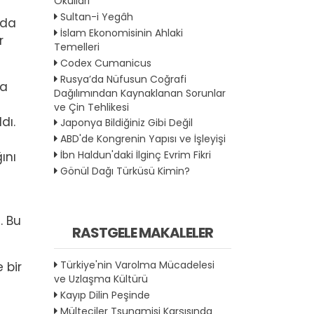
Okulları
Sultan-i Yegâh
nda
İslam Ekonomisinin Ahlaki
r
Temelleri
Codex Cumanicus
Rusya’da Nüfusun Coğrafi
ya
Dağılımından Kaynaklanan Sorunlar
ve Çin Tehlikesi
dı.
Japonya Bildiğiniz Gibi Değil
ABD'de Kongrenin Yapısı ve İşleyişi
İbn Haldun'daki İlginç Evrim Fikri
ını
Gönül Dağı Türküsü Kimin?
l
. Bu
RASTGELE MAKALELER
Türkiye'nin Varolma Mücadelesi
 bir
ve Uzlaşma Kültürü
Kayıp Dilin Peşinde
Mülteciler Tsunamisi Karşısında