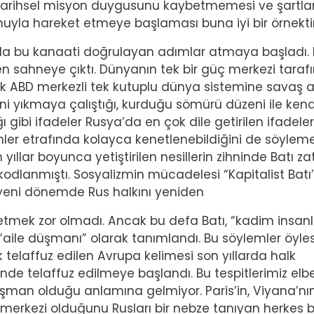
arihsel misyon duygusunu kaybetmemesi ve şartla
uyla hareket etmeye başlaması buna iyi bir örnektir
a da bu kanaati doğrulayan adımlar atmaya başladı.
en sahneye çıktı. Dünyanın tek bir güç merkezi tara
k ABD merkezli tek kutuplu dünya sistemine savaş aç
rini yıkmaya çalıştığı, kurduğu sömürü düzeni ile kend
 gibi ifadeler Rusya’da en çok dile getirilen ifadeler
mler etrafında kolayca kenetlenebildiğini de söylem
yıllar boyunca yetiştirilen nesillerin zihninde Batı za
kodlanmıştı. Sosyalizmin mücadelesi “Kapitalist Batı
a yeni dönemde Rus halkını yeniden
 etmek zor olmadı. Ancak bu defa Batı, “kadim insanl
“aile düşmanı” olarak tanımlandı. Bu söylemler öyle
k telaffuz edilen Avrupa kelimesi son yıllarda halk
linde telaffuz edilmeye başlandı. Bu tespitlerimiz elb
şman olduğu anlamına gelmiyor. Paris’in, Viyana’nın
 merkezi olduğunu Rusları bir nebze tanıyan herkes bil