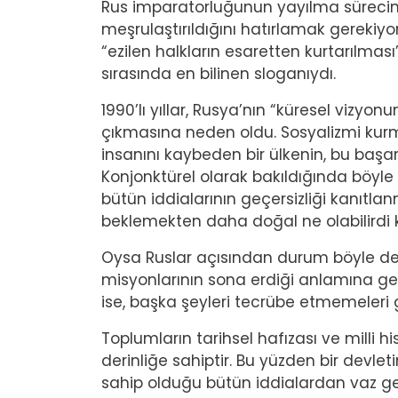
Rus imparatorluğunun yayılma sürecinin
meşrulaştırıldığını hatırlamak gerekiyo
“ezilen halkların esaretten kurtarılmas
sırasında en bilinen sloganıydı.
1990’lı yıllar, Rusya’nın “küresel vizyo
çıkmasına neden oldu. Sosyalizmi kur
insanını kaybeden bir ülkenin, bu başar
Konjonktürel olarak bakıldığında böyle 
bütün iddialarının geçersizliği kanıtla
beklemekten daha doğal ne olabilirdi 
Oysa Ruslar açısından durum böyle değil
misyonlarının sona erdiği anlamına ge
ise, başka şeyleri tecrübe etmemeleri
Toplumların tarihsel hafızası ve milli hi
derinliğe sahiptir. Bu yüzden bir devl
sahip olduğu bütün iddialardan vaz g