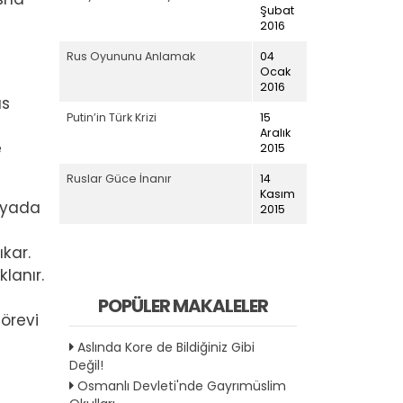
Şubat
2016
Rus Oyununu Anlamak
04
Ocak
2016
us
Putin’in Türk Krizi
15
Aralık
e
2015
Ruslar Güce İnanır
14
Kasım
ünyada
2015
kar.
lanır.
POPÜLER MAKALELER
örevi
Aslında Kore de Bildiğiniz Gibi
Değil!
Osmanlı Devleti'nde Gayrımüslim