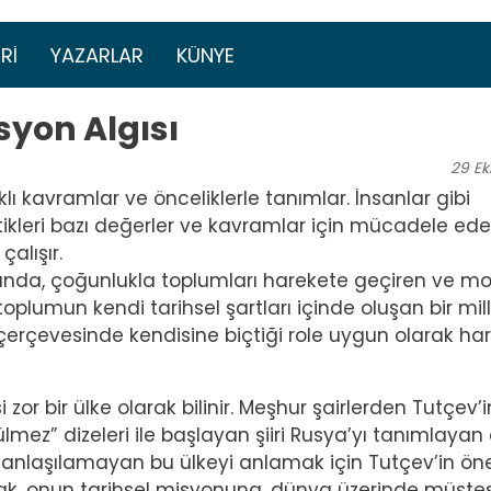
Ana içeriğe atla
menüsü
RI
YAZARLAR
KÜNYE
syon Algısı
29
Ek
ı kavramlar ve önceliklerle tanımlar. İnsanlar gibi
tikleri bazı değerler ve kavramlar için mücadele ede
alışır.
ğında, çoğunlukla toplumları harekete geçiren ve mo
oplumun kendi tarihsel şartları içinde oluşan bir mill
 çerçevesinde kendisine biçtiği role uygun olarak ha
 zor bir ülke olarak bilinir. Meşhur şairlerden Tutçev’i
ülmez” dizeleri ile başlayan şiiri Rusya’yı tanımlayan
la anlaşılamayan bu ülkeyi anlamak için Tutçev’in ön
ak, onun tarihsel misyonuna, dünya üzerinde müste