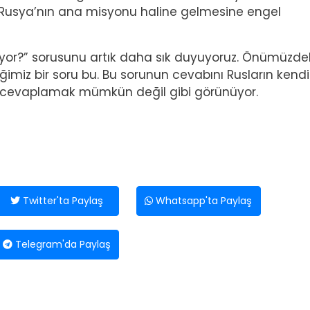
i Rusya’nın ana misyonu haline gelmesine engel
yor?” sorusunu artık daha sık duyuyoruz. Önümüzde
 bir soru bu. Bu sorunun cevabını Rusların kendil
dan cevaplamak mümkün değil gibi görünüyor.
Twitter'ta Paylaş
Whatsapp'ta Paylaş
Telegram'da Paylaş