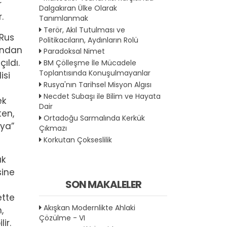
r
Dalgakıran Ülke Olarak
.
Tanımlanmak
Terör, Akıl Tutulması ve
 Rus
Politikacıların, Aydınların Rolü
fından
Paradoksal Nimet
ıldı.
BM Çölleşme İle Mücadele
Toplantısında Konuşulmayanlar
isi
Rusya'nın Tarihsel Misyon Algısı
Necdet Subaşı ile Bilim ve Hayata
ek
Dair
ten,
Ortadoğu Sarmalında Kerkük
’ya”
Çıkmazı
Korkutan Çokseslilik
ık
sine
SON MAKALELER
ette
Akışkan Modernlikte Ahlaki
,
Çözülme - VI
ir.