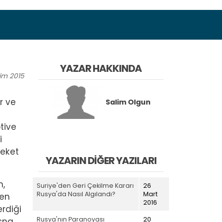
YAZAR HAKKINDA
im
2015
r ve
Salim Olgun
tive
i
reket
YAZARIN DIĞER YAZILARI
n,
Suriye'den Geri Çekilme Kararı
26
Rusya'da Nasıl Algılandı?
Mart
 en
2016
erdiği
Rusya'nın Paranoyası
20
sna