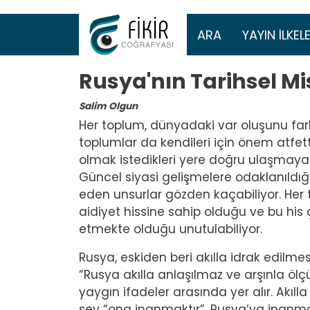
Ana gezinti 
ARA
YAYIN İLKELE
Rusya'nın Tarihsel Mi
Salim Olgun
Her toplum, dünyadaki var oluşunu farkl
toplumlar da kendileri için önem atfet
olmak istedikleri yere doğru ulaşmaya ç
Güncel siyasi gelişmelere odaklanıldı
eden unsurlar gözden kaçabiliyor. Her t
aidiyet hissine sahip olduğu ve bu his
etmekte olduğu unutulabiliyor.
Rusya, eskiden beri akılla idrak edilmesi
“Rusya akılla anlaşılmaz ve arşınla ölç
yaygın ifadeler arasında yer alır. Akıl
şey “ona inanmaktır”. Rusya’ya inanm