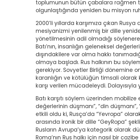
toplumunun bütün çabalara rağmen t
olgunlaştığında yeniden bu misyon ruh
2000’li yıllarda karşımıza çıkan Rusy
mesiyanizmi yenilenmiş bir dille yenid
yönetilmesinin adil olmadığı söylenere
Batı’nın, insanlığın geleneksel değerle
dışındakilere var olma hakkı tanımadığı
olmaya başladı. Rus halkının bu söyle
gerekiyor. Sovyetler Birliği dönemine on 
karanlığın ve kötülüğün timsali olarak 
karşı verilen mücadeleydi. Dolayısıyl
Batı karşıtı söylem üzerinden mobilize
değerlerinin düşmanı”, “din düşmanı”, 
etkili oldu ki, Rusça’da “Yevropa” olara
arasında ironik bir dille “GeyRopa” şek
Rusların Avrupa’ya kategorik olarak dü
Roma’nın Rus halkı için nasıl bir cazibe