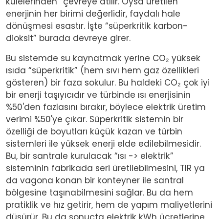
kulelerinden” çevreye atılır. Oysa üretilen
enerjinin her birimi değerlidir, faydalı hale
dönüşmesi esastır. İşte “süperkritik karbon-
dioksit” burada devreye girer.
Bu sistemde su kaynatmak yerine CO₂ yüksek
ısıda “süperkritik” (hem sıvı hem gaz özellikleri
gösteren) bir faza sokulur. Bu haldeki CO₂ çok iyi
bir enerji taşıyıcıdır ve türbinde ısı enerjisinin
%50'den fazlasını bırakır, böylece elektrik üretim
verimi %50'ye çıkar. Süperkritik sistemin bir
özelliği de boyutları küçük kazan ve türbin
sistemleri ile yüksek enerji elde edilebilmesidir.
Bu, bir santrale kurulacak “ısı -> elektrik”
sisteminin fabrikada seri üretilebilmesini, TIR ya
da vagona konan bir konteyner ile santral
bölgesine taşınabilmesini sağlar. Bu da hem
pratiklik ve hız getirir, hem de yapım maliyetlerini
düşürür. Bu da sonuçta elektrik kWh ücretlerine