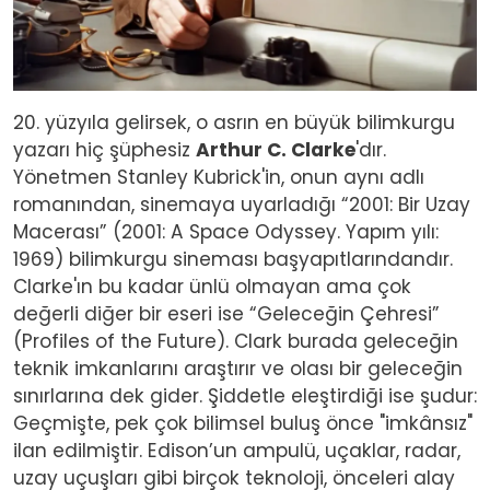
20. yüzyıla gelirsek, o asrın en büyük bilimkurgu
yazarı hiç şüphesiz
Arthur C. Clarke
'dır.
Yönetmen Stanley Kubrick'in, onun aynı adlı
romanından, sinemaya uyarladığı “2001: Bir Uzay
Macerası” (2001: A Space Odyssey. Yapım yılı:
1969) bilimkurgu sineması başyapıtlarındandır.
Clarke'ın bu kadar ünlü olmayan ama çok
değerli diğer bir eseri ise “Geleceğin Çehresi”
(Profiles of the Future). Clark burada geleceğin
teknik imkanlarını araştırır ve olası bir geleceğin
sınırlarına dek gider. Şiddetle eleştirdiği ise şudur:
Geçmişte, pek çok bilimsel buluş önce "imkânsız"
ilan edilmiştir. Edison’un ampulü, uçaklar, radar,
uzay uçuşları gibi birçok teknoloji, önceleri alay