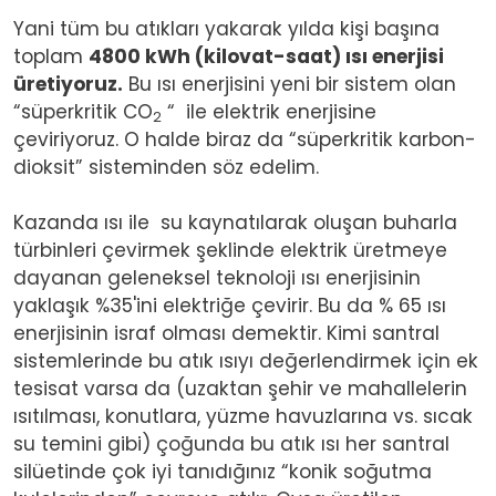
Yani tüm bu atıkları yakarak yılda kişi başına
toplam
4800 kWh (kilovat-saat) ısı enerjisi
üretiyoruz.
Bu ısı enerjisini yeni bir sistem olan
“süperkritik CO
“
ile elektrik enerjisine
2
çeviriyoruz. O halde biraz da “süperkritik karbon-
dioksit” sisteminden söz edelim.
Kazanda ısı ile
su kaynatılarak oluşan buharla
türbinleri çevirmek şeklinde elektrik üretmeye
dayanan geleneksel teknoloji ısı enerjisinin
yaklaşık %35'ini elektriğe çevirir. Bu da % 65 ısı
enerjisinin israf olması demektir. Kimi santral
sistemlerinde bu atık ısıyı değerlendirmek için ek
tesisat varsa da (uzaktan şehir ve mahallelerin
ısıtılması, konutlara, yüzme havuzlarına vs. sıcak
su temini gibi) çoğunda bu atık ısı her santral
silüetinde çok iyi tanıdığınız “konik soğutma