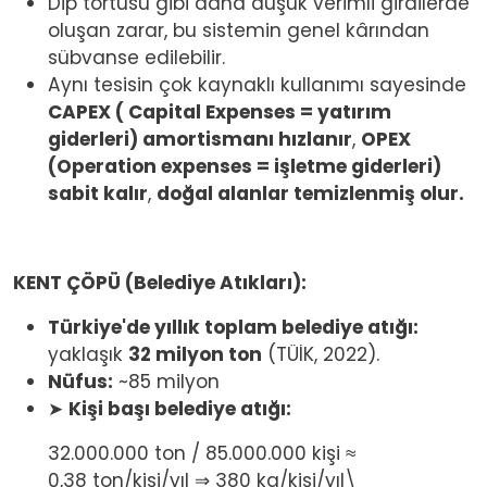
Dip tortusu gibi daha düşük verimli girdilerde
oluşan zarar, bu sistemin genel kârından
sübvanse edilebilir.
Aynı tesisin çok kaynaklı kullanımı sayesinde
CAPEX ( Capital Expenses = yatırım
giderleri) amortismanı hızlanır
,
OPEX
(Operation expenses = işletme giderleri)
sabit kalır
,
doğal alanlar temizlenmiş olur.
KENT ÇÖPÜ (Belediye Atıkları):
Türkiye'de yıllık toplam belediye atığı:
yaklaşık
32 milyon ton
(TÜİK, 2022).
Nüfus:
~85 milyon
➤
Kişi başı belediye atığı:
32.000.000 ton / 85.000.000 kişi ≈
0,38 ton/kişi/yıl ⇒ 380 kg/kişi/yıl\