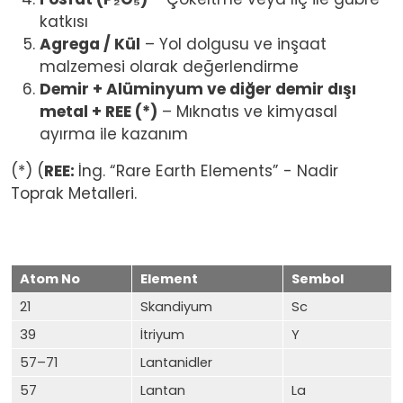
katkısı
Agrega / Kül
– Yol dolgusu ve inşaat
malzemesi olarak değerlendirme
Demir + Alüminyum ve diğer demir dışı
metal + REE (*)
– Mıknatıs ve kimyasal
ayırma ile kazanım
(*) (
REE:
İng. “Rare Earth Elements” - Nadir
Toprak Metalleri.
Atom No
Element
Sembol
21
Skandiyum
Sc
39
İtriyum
Y
57–71
Lantanidler
57
Lantan
La