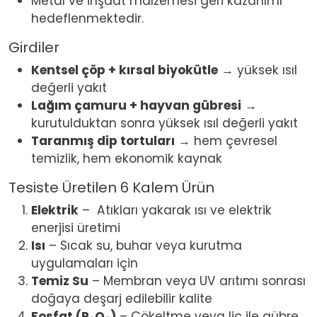
Metal ve inşaat malzemesi geri kazanımı
hedeflenmektedir.
Girdiler
Kentsel çöp + kırsal biyokütle
→ yüksek ısıl
değerli yakıt
Lağım çamuru + hayvan gübresi
→
kurutulduktan sonra yüksek ısıl değerli yakıt
Taranmış dip tortuları
→ hem çevresel
temizlik, hem ekonomik kaynak
Tesiste Üretilen 6 Kalem Ürün
Elektrik
– Atıkları yakarak ısı ve elektrik
enerjisi üretimi
Isı
– Sıcak su, buhar veya kurutma
uygulamaları için
Temiz Su
– Membran veya UV arıtımı sonrası
doğaya deşarj edilebilir kalite
Fosfat (P₂O₅)
– Çökeltme veya liç ile gübre