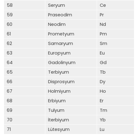
58
Seryum
Ce
59
Praseodim
Pr
60
Neodim
Nd
61
Prometyum
Pm
62
Samaryum
Sm
63
Europyum
Eu
64
Gadolinyum
Gd
65
Terbiyum
Tb
66
Disprosyum
Dy
67
Holmiyum
Ho
68
Erbiyum
Er
69
Tulyum
Tm
70
İterbiyum
Yb
71
Lütesyum
Lu