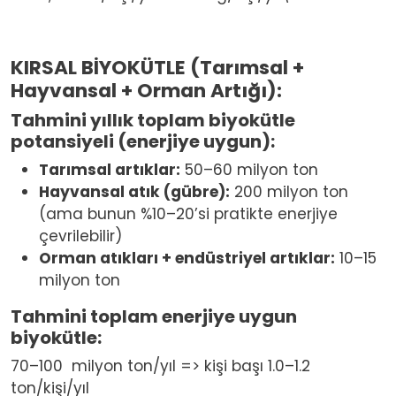
KIRSAL BİYOKÜTLE (Tarımsal +
Hayvansal + Orman Artığı):
Tahmini yıllık toplam biyokütle
potansiyeli (enerjiye uygun):
Tarımsal artıklar:
50–60 milyon ton
Hayvansal atık (gübre):
200 milyon ton
(ama bunun %10–20’si pratikte enerjiye
çevrilebilir)
Orman atıkları + endüstriyel artıklar:
10–15
milyon ton
Tahmini toplam enerjiye uygun
biyokütle:
70–100
milyon ton/yıl => kişi başı 1.0–1.2
ton/kişi/yıl