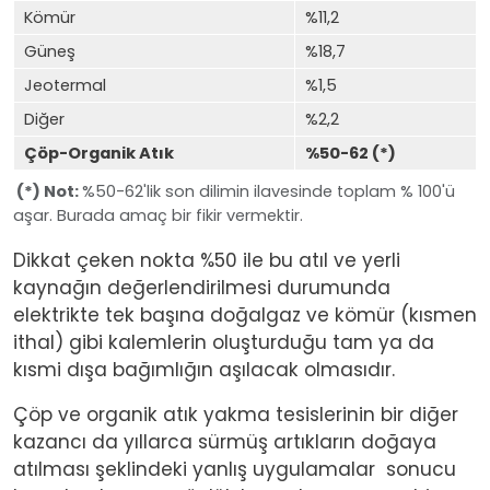
Kömür
%11,2
Güneş
%18,7
Jeotermal
%1,5
Diğer
%2,2
Çöp-Organik Atık
%50-62 (*)
(*) Not:
%50-62'lik son dilimin ilavesinde toplam % 100'ü
aşar. Burada amaç bir fikir vermektir.
Dikkat çeken nokta %50 ile bu atıl ve yerli
kaynağın değerlendirilmesi durumunda
elektrikte tek başına doğalgaz ve kömür (kısmen
ithal) gibi kalemlerin oluşturduğu tam ya da
kısmi dışa bağımlığın aşılacak olmasıdır.
Çöp ve organik atık yakma tesislerinin bir diğer
kazancı da yıllarca sürmüş artıkların doğaya
atılması şeklindeki yanlış uygulamalar
sonucu