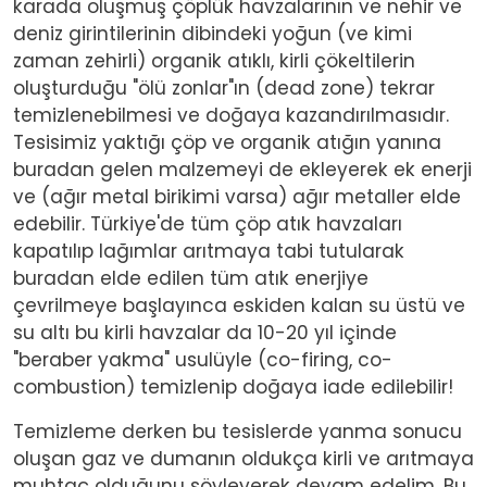
karada oluşmuş çöplük havzalarının ve nehir ve
deniz girintilerinin dibindeki yoğun (ve kimi
zaman zehirli) organik atıklı, kirli çökeltilerin
oluşturduğu "ölü zonlar"ın (dead zone) tekrar
temizlenebilmesi ve doğaya kazandırılmasıdır.
Tesisimiz yaktığı çöp ve organik atığın yanına
buradan gelen malzemeyi de ekleyerek ek enerji
ve (ağır metal birikimi varsa) ağır metaller elde
edebilir. Türkiye'de tüm çöp atık havzaları
kapatılıp lağımlar arıtmaya tabi tutularak
buradan elde edilen tüm atık enerjiye
çevrilmeye başlayınca eskiden kalan su üstü ve
su altı bu kirli havzalar da 10-20 yıl içinde
"beraber yakma" usulüyle (co-firing, co-
combustion) temizlenip doğaya iade edilebilir!
Temizleme derken bu tesislerde yanma sonucu
oluşan gaz ve dumanın oldukça kirli ve arıtmaya
muhtaç olduğunu söyleyerek devam edelim. Bu