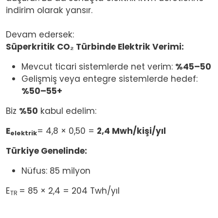
indirim olarak yansır.
Devam edersek:
Süperkritik CO₂ Türbinde Elektrik Verimi:
Mevcut ticari sistemlerde net verim:
%45–50
Gelişmiş veya entegre sistemlerde hedef:
%50–55+
Biz
%50
kabul edelim:
E
= 4,8 × 0,50 =
2,4 Mwh/kişi/yıl
elektrik
Türkiye Genelinde:
Nüfus: 85 milyon
E
= 85 × 2,4 = 204 Twh/yıl
​
TR