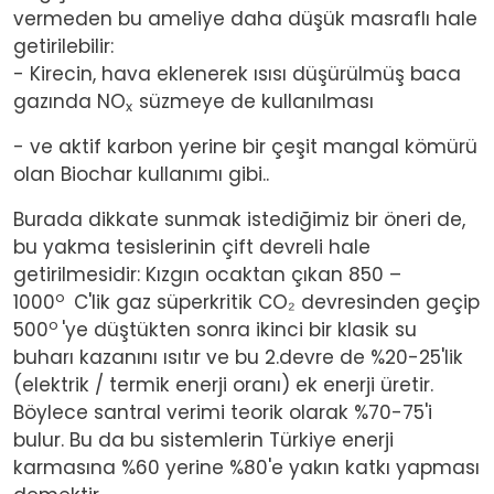
vermeden bu ameliye daha düşük masraflı hale
getirilebilir:
- Kirecin, hava eklenerek ısısı düşürülmüş baca
gazında NO
süzmeye de kullanılması
x
- ve aktif karbon yerine bir çeşit mangal kömürü
olan Biochar kullanımı gibi..
Burada dikkate sunmak istediğimiz bir öneri de,
bu yakma tesislerinin çift devreli hale
getirilmesidir: Kızgın ocaktan çıkan 850 –
o
1000
C'lik gaz süperkritik CO₂ devresinden geçip
o
500
'ye düştükten sonra ikinci bir klasik su
buharı kazanını ısıtır ve bu 2.devre de %20-25'lik
(elektrik / termik enerji oranı) ek enerji üretir.
Böylece santral verimi teorik olarak %70-75'i
bulur. Bu da bu sistemlerin Türkiye enerji
karmasına %60 yerine %80'e yakın katkı yapması