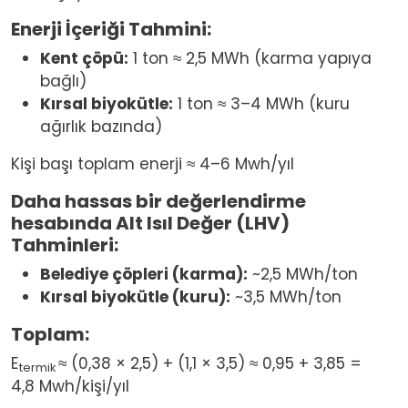
Enerji İçeriği Tahmini:
Kent çöpü:
1 ton ≈ 2,5 MWh (karma yapıya
bağlı)
Kırsal biyokütle:
1 ton ≈ 3–4 MWh (kuru
ağırlık bazında)
Kişi başı toplam enerji ≈ 4–6 Mwh/yıl
Daha hassas bir değerlendirme
hesabında
Alt Isıl Değer (LHV)
Tahminleri:
Belediye çöpleri (karma):
~2,5 MWh/ton
Kırsal biyokütle (kuru):
~3,5 MWh/ton
Toplam:
E
≈ (0,38 × 2,5) + (1,1 × 3,5) ≈ 0,95 + 3,85 =
termik
4,8 Mwh/kişi/yıl