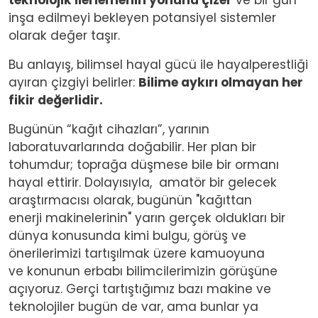
teknolojik ilerlemenin yönünü çizer
ve bir gün
inşa edilmeyi bekleyen potansiyel sistemler
olarak değer taşır.
Bu anlayış, bilimsel hayal gücü ile hayalperestliği
ayıran çizgiyi belirler:
Bilime aykırı olmayan her
fikir değerlidir.
Bugünün “kağıt cihazları”, yarının
laboratuvarlarında doğabilir. Her plan bir
tohumdur; toprağa düşmese bile bir ormanı
hayal ettirir. Dolayısıyla,
amatör bir gelecek
araştırmacısı olarak, bugünün "kağıttan
enerji
makinelerinin" yarın gerçek oldukları bir
dünya konusunda
kimi bulgu, görüş ve
önerilerimizi tartışılmak üzere kamuoyuna
ve
konunun erbabı bilimcilerimizin görüşüne
açıyoruz. Gerçi tartıştığımız bazı makine ve
teknolojiler bugün de var, ama bunlar ya