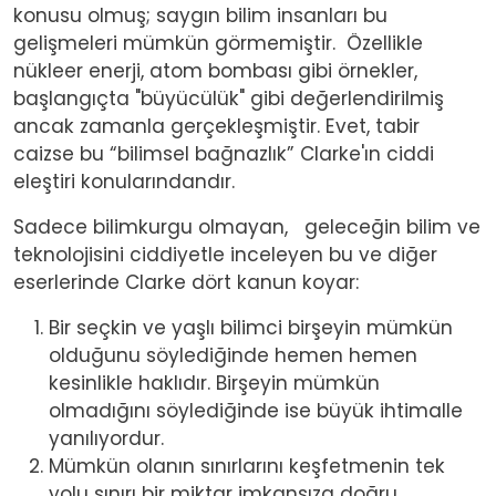
konusu olmuş; saygın bilim insanları bu
gelişmeleri mümkün görmemiştir.
Özellikle
nükleer enerji, atom bombası gibi örnekler,
başlangıçta "büyücülük" gibi değerlendirilmiş
ancak zamanla gerçekleşmiştir. Evet, tabir
caizse bu “bilimsel bağnazlık” Clarke'ın ciddi
eleştiri konularındandır.
Sadece bilimkurgu olmayan,
geleceğin bilim ve
teknolojisini ciddiyetle inceleyen bu ve diğer
eserlerinde Clarke dört kanun koyar:
Bir seçkin ve yaşlı bilimci birşeyin mümkün
olduğunu söylediğinde hemen hemen
kesinlikle haklıdır. Birşeyin mümkün
olmadığını söylediğinde ise büyük ihtimalle
yanılıyordur.
Mümkün olanın sınırlarını keşfetmenin tek
yolu sınırı bir miktar imkansıza doğru