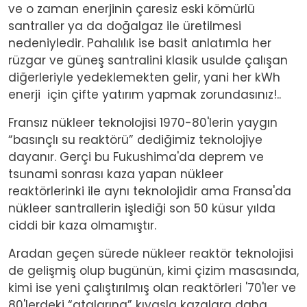
ve o zaman enerjinin çaresiz eski kömürlü
santraller ya da doğalgaz ile üretilmesi
nedeniyledir. Pahalılık ise basit anlatımla her
rüzgar ve güneş santralini klasik usulde çalışan
diğerleriyle yedeklemekten gelir, yani her kWh
enerji
için çifte yatırım yapmak zorundasınız!..
Fransız nükleer teknolojisi 1970-80'lerin yaygın
“basınçlı su reaktörü” dediğimiz teknolojiye
dayanır. Gerçi bu Fukushima'da deprem ve
tsunami sonrası kaza yapan nükleer
reaktörlerinki ile aynı teknolojidir ama Fransa'da
nükleer santrallerin işlediği son 50 küsur yılda
ciddi bir kaza olmamıştır.
Aradan geçen sürede nükleer reaktör teknolojisi
de gelişmiş olup bugünün, kimi çizim masasında,
kimi ise yeni çalıştırılmış olan reaktörleri '70'ler ve
80'lerdeki “atalarına” kıyasla kazalara daha