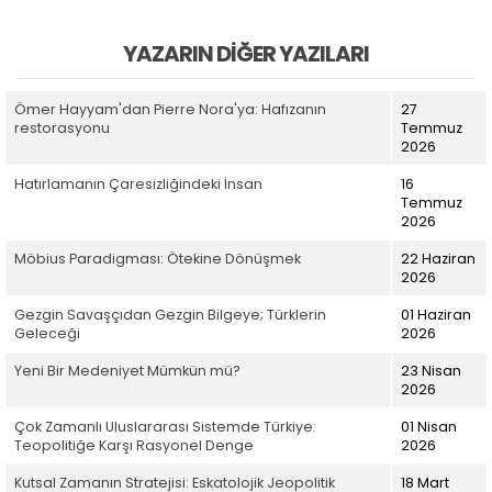
YAZARIN DIĞER YAZILARI
Ömer Hayyam'dan Pierre Nora'ya: Hafızanın
27
restorasyonu
Temmuz
2026
Hatırlamanın Çaresizliğindeki İnsan
16
Temmuz
2026
Möbius Paradigması: Ötekine Dönüşmek
22 Haziran
2026
Gezgin Savaşçıdan Gezgin Bilgeye; Türklerin
01 Haziran
Geleceği
2026
Yeni Bir Medeniyet Mümkün mü?
23 Nisan
2026
Çok Zamanlı Uluslararası Sistemde Türkiye:
01 Nisan
Teopolitiğe Karşı Rasyonel Denge
2026
Kutsal Zamanın Stratejisi: Eskatolojik Jeopolitik
18 Mart