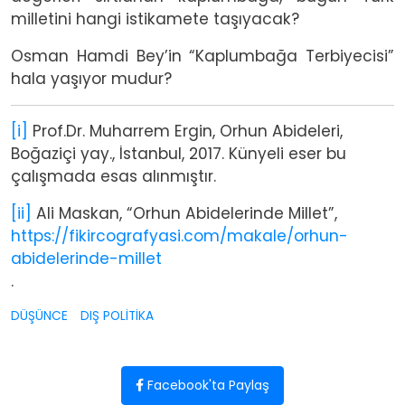
milletini hangi istikamete taşıyacak?
Osman Hamdi Bey’in “Kaplumbağa Terbiyecisi”
hala yaşıyor mudur?
[i]
Prof.Dr. Muharrem Ergin, Orhun Abideleri,
Boğaziçi yay., İstanbul, 2017. Künyeli eser bu
çalışmada esas alınmıştır.
[ii]
Ali Maskan, “Orhun Abidelerinde Millet”,
https://fikircografyasi.com/makale/orhun-
abidelerinde-millet
.
DÜŞÜNCE
DIŞ POLİTİKA
Facebook'ta Paylaş