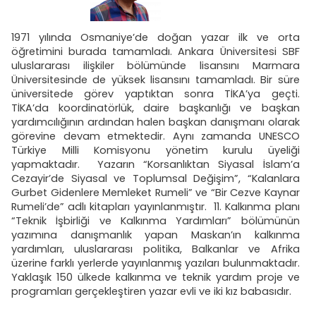
1971 yılında Osmaniye’de doğan yazar ilk ve orta
öğretimini burada tamamladı. Ankara Üniversitesi SBF
uluslararası ilişkiler bölümünde lisansını Marmara
Üniversitesinde de yüksek lisansını tamamladı. Bir süre
üniversitede görev yaptıktan sonra TİKA’ya geçti.
TİKA’da koordinatörlük, daire başkanlığı ve başkan
yardımcılığının ardından halen başkan danışmanı olarak
görevine devam etmektedir. Aynı zamanda UNESCO
Türkiye Milli Komisyonu yönetim kurulu üyeliği
yapmaktadır. Yazarın “Korsanlıktan Siyasal İslam’a
Cezayir’de Siyasal ve Toplumsal Değişim”, “Kalanlara
Gurbet Gidenlere Memleket Rumeli” ve “Bir Cezve Kaynar
Rumeli’de” adlı kitapları yayınlanmıştır. 11. Kalkınma planı
“Teknik İşbirliği ve Kalkınma Yardımları” bölümünün
yazımına danışmanlık yapan Maskan’ın kalkınma
yardımları, uluslararası politika, Balkanlar ve Afrika
üzerine farklı yerlerde yayınlanmış yazıları bulunmaktadır.
Yaklaşık 150 ülkede kalkınma ve teknik yardım proje ve
programları gerçekleştiren yazar evli ve iki kız babasıdır.