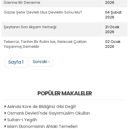
Üzerine Bir Deneme
2026
Gazze Şehir Devleti Ulus Devletin Sonu Mu?
04 Şubat
2026
Şeytanın Son Akşam Yemeği
21 Ocak
2026
Tekerrür, Tarihin Bir Rutini İse, Gelecek Çoktan
02 Ocak
Yaşanmış Demektir
2026
Sayfalama
Sonraki sayfa
Sayfa 1
Sonraki ›
POPÜLER MAKALELER
Aslında Kore de Bildiğiniz Gibi Değil!
Osmanlı Devleti'nde Gayrımüslim Okulları
Sultan-i Yegâh
İslam Ekonomisinin Ahlaki Temelleri