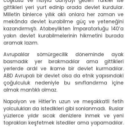
coşkusu ve hızıyla dünyayı gezen Türkler ise
gittikleri yeri yurt edinip orada devlet kurdular.
Milletin binlerce yıllık aklı onlara her zaman ve
mekânda devlet kurabilme güç ve yeteneğini
kazandırmıştı. Atabeylikten İmparatorluğu 140’a
yakın devlet kurabilmelerinin hikmetini burada
aramak lazım.
Avrupalılar sömürgecilik döneminde ayak
basmadık yer bırakmadılar ama gittikleri
yerlerde ardıl ve ikame bir devlet kurmadılar.
ABD Avrupalı bir devlet olsa da etnik yapısındaki
çoğulculuk nedeniyle bu sınıflandırma içine
almak mantıklı olmaz.
Napolyon ve Hitler’in uzun ve meşakkatli fetih
yolculukları da istedikleri gibi sonlanmadı.
Ruslar
yüzlerce yıldır sıcak denizlere inmek ve yeni
toprakları keşfetmek istediler ama yapamadılar.