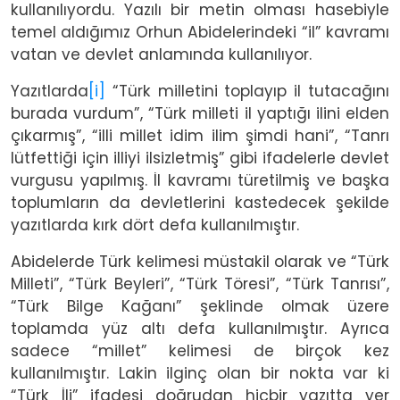
kullanılıyordu. Yazılı bir metin olması hasebiyle
temel aldığımız Orhun Abidelerindeki “il” kavramı
vatan ve devlet anlamında kullanılıyor.
Yazıtlarda
[i]
“Türk milletini toplayıp il tutacağını
burada vurdum”, “Türk milleti il yaptığı ilini elden
çıkarmış”, “illi millet idim ilim şimdi hani”, “Tanrı
lütfettiği için illiyi ilsizletmiş” gibi ifadelerle devlet
vurgusu yapılmış. İl kavramı türetilmiş ve başka
toplumların da devletlerini kastedecek şekilde
yazıtlarda kırk dört defa kullanılmıştır.
Abidelerde Türk kelimesi müstakil olarak ve “Türk
Milleti”, “Türk Beyleri”, “Türk Töresi”, “Türk Tanrısı”,
“Türk Bilge Kağanı” şeklinde olmak üzere
toplamda yüz altı defa kullanılmıştır. Ayrıca
sadece “millet” kelimesi de birçok kez
kullanılmıştır. Lakin ilginç olan bir nokta var ki
“Türk İli” ifadesi doğrudan hiçbir yazıtta yer