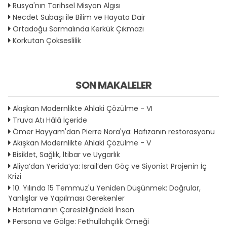
Rusya'nın Tarihsel Misyon Algısı
Necdet Subaşı ile Bilim ve Hayata Dair
Ortadoğu Sarmalında Kerkük Çıkmazı
Korkutan Çokseslilik
SON MAKALELER
Akışkan Modernlikte Ahlaki Çözülme - VI
Truva Atı Hâlâ İçeride
Ömer Hayyam'dan Pierre Nora'ya: Hafızanın restorasyonu
Akışkan Modernlikte Ahlaki Çözülme - V
Bisiklet, Sağlık, İtibar ve Uygarlık
Aliya’dan Yerida’ya: İsrail’den Göç ve Siyonist Projenin İç
Krizi
10. Yılında 15 Temmuz'u Yeniden Düşünmek: Doğrular,
Yanlışlar ve Yapılması Gerekenler
Hatırlamanın Çaresizliğindeki İnsan
Persona ve Gölge: Fethullahçılık Örneği