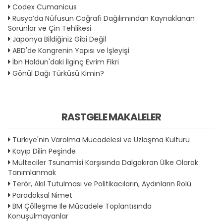
Codex Cumanicus
Rusya’da Nüfusun Coğrafi Dağılımından Kaynaklanan
Sorunlar ve Çin Tehlikesi
Japonya Bildiğiniz Gibi Değil
ABD'de Kongrenin Yapısı ve İşleyişi
İbn Haldun'daki İlginç Evrim Fikri
Gönül Dağı Türküsü Kimin?
RASTGELE MAKALELER
Türkiye'nin Varolma Mücadelesi ve Uzlaşma Kültürü
Kayıp Dilin Peşinde
Mülteciler Tsunamisi Karşısında Dalgakıran Ülke Olarak
Tanımlanmak
Terör, Akıl Tutulması ve Politikacıların, Aydınların Rolü
Paradoksal Nimet
BM Çölleşme İle Mücadele Toplantısında
Konuşulmayanlar