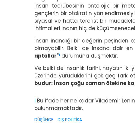
insan tecrübesinin ontolojik bir me
gençlerin bir otokratın yönlendirmesiyl
siyasal ve hatta terörist bir mücadele 
ihtimalleri inanın hiç de küçümsenece
İnsan inandığı bir değerin peşinden 
olmayabilir. Belki de insana dair en b
i
aptallar"
durumuna düşmektir.
Ve belki de insanlık tarihi, hayatın ik
üzerinde yürüdüklerini çok geç fark e
budur: İnsan çoğu zaman ötekine ka
i
Bu ifade her ne kadar Vilademir Lenin’e
bulunmamaktadır.
DÜŞÜNCE
DIŞ POLİTİKA