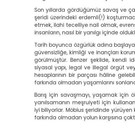
Son yıllarda gördüğümüz savaş ve çat
şeridi üzerindeki erdemli(!) koşturma
etmek, ilahi tecelliye nail olmak, evre
insanların, nasıl bir yanılgı içinde ol
Tarih boyunca özgürlük adına başlayan
güvensizliğe, kimliği ve inançları ko
görülmüştür. Benzer şekilde, kendi i
siyasal yapı, legal ve illegal örgüt v
hesaplarının bir parçası hâline gelebi
farkında olmadan yaşamlarını sonland
Barış için savaşmayı, yaşamak için ö
yanılsamanın meşruiyeti için kullananl
iyi biliyorlar. Möbius şeridinde yürüyen
farkında olmadan yolun karşısına çokt