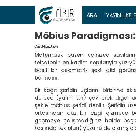
Ana gezinti 
ARA
YAYIN İLKELE
Möbius Paradigması
Ali Maskan
Matematik bazen yalnızca sayıların
felsefenin en kadim sorularıyla yüz yüze
basit bir geometrik şekil gibi görü
barındırır.
Bir kâğıt şeridin uçlarını birbirine 
derece (yarım tur) çevirerek diğer uçl
şekle möbius şeridi denilir. Şeridin ü
ortasından düz bir çizgi çizmeye ba
geçmeye çalışmadığınız halde başla
(aslında tek olan) yüzünü de çizmiş o