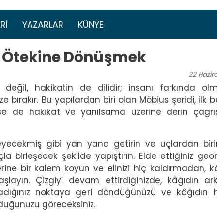
Ana içeriğe atla
menüsü
RI
YAZARLAR
KÜNYE
: Ötekine Dönüşmek
22
Hazir
 değil, hakikatin de dilidir; insanı farkında o
 bırakır. Bu yapılardan biri olan Möbius şeridi, ilk b
nse de hakikat ve yanılsama üzerine derin çağrı
ekleyecekmiş gibi yan yana getirin ve uçlardan biri
a birleşecek şekilde yapıştırın. Elde ettiğiniz geo
zerine bir kalem koyun ve elinizi hiç kaldırmadan, k
şlayın. Çizgiyi devam ettirdiğinizde, kâğıdın ar
dığınız noktaya geri döndüğünüzü ve kâğıdın h
lduğunuzu göreceksiniz.