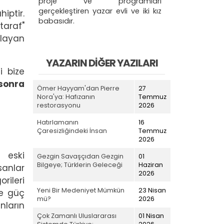
proje ve programları
gerçekleştiren yazar evli ve iki kız
iptir.
babasıdır.
taraf"
ılayan
YAZARIN DIĞER YAZILARI
i bize
 sonra
Ömer Hayyam'dan Pierre
27
Nora'ya: Hafızanın
Temmuz
restorasyonu
2026
Hatırlamanın
16
Çaresizliğindeki İnsan
Temmuz
2026
 eski
Gezgin Savaşçıdan Gezgin
01
Bilgeye; Türklerin Geleceği
Haziran
sanlar
2026
orileri
Yeni Bir Medeniyet Mümkün
23 Nisan
de güç
mü?
2026
nların
Çok Zamanlı Uluslararası
01 Nisan