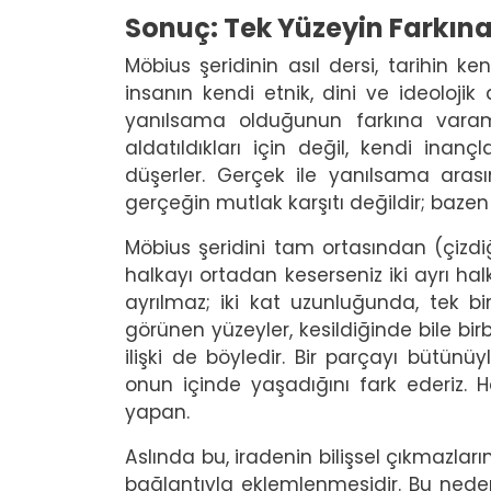
Sonuç: Tek Yüzeyin Farkı
Möbius şeridinin asıl dersi, tarihin k
insanın kendi etnik, dini ve ideoloji
yanılsama olduğunun farkına varam
aldatıldıkları için değil, kendi ina
düşerler. Gerçek ile yanılsama arası
gerçeğin mutlak karşıtı değildir; bazen
Möbius şeridini tam ortasından (çizd
halkayı ortadan keserseniz iki ayrı hal
ayrılmaz; iki kat uzunluğunda, tek bir
görünen yüzeyler, kesildiğinde bile bi
ilişki de böyledir. Bir parçayı bütü
onun içinde yaşadığını fark ederiz. Ha
yapan.
Aslında bu, iradenin bilişsel çıkmazlar
bağlantıyla eklemlenmesidir. Bu nede