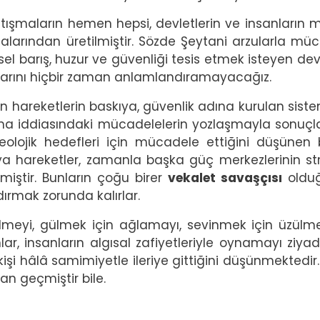
ışmaların hemen hepsi, devletlerin ve insanların 
calarından üretilmiştir. Sözde Şeytani arzularla mü
nsel barış, huzur ve güvenliği tesis etmek isteyen dev
duklarını hiçbir zaman anlamlandıramayacağız.
 hareketlerin baskıya, güvenlik adına kurulan siste
ruma iddiasındaki mücadelelerin yozlaşmayla sonuçl
deolojik hedefleri için mücadele ettiğini düşünen 
eya hareketler, zamanla başka güç merkezlerinin str
lmiştir. Bunların çoğu birer
vekalet savaşçısı
oldu
ırmak zorunda kalırlar.
lmeyi, gülmek için ağlamayı, sevinmek için üzülm
ar, insanların algısal zafiyetleriyle oynamayı ziyad
 kişi hâlâ samimiyetle ileriye gittiğini düşünmektedir
an geçmiştir bile.