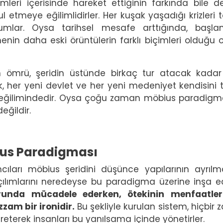
mleri içerisinde hareket ettiğinin farkında bile değ
l etmeye eğilimlidirler. Her kuşak yaşadığı krizleri t
umlar. Oysa tarihsel mesafe arttığında, başlan
in daha eski örüntülerin farklı biçimleri olduğu 
ın ömrü, şeridin üstünde birkaç tur atacak kada
, her yeni devlet ve her yeni medeniyet kendisini t
eğilimindedir. Oysa çoğu zaman möbius paradigm
değildir.
bius Paradigması
ımcıları möbius şeridini düşünce yapılarının ayrılm
açılımlarını neredeyse bu paradigma üzerine inşa ed
ğrunda mücadele ederken, ötekinin menfaatleri
zam bir ironidir.
Bu şekliyle kurulan sistem, hiçbir
reterek insanları bu yanılsama içinde yönetirler.