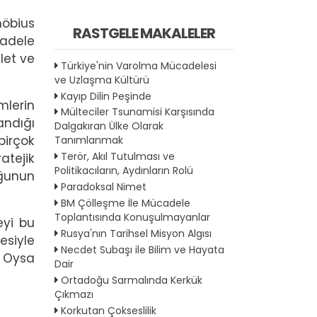
möbius
RASTGELE MAKALELER
cadele
let ve
Türkiye'nin Varolma Mücadelesi
ve Uzlaşma Kültürü
Kayıp Dilin Peşinde
mlerin
Mülteciler Tsunamisi Karşısında
andığı
Dalgakıran Ülke Olarak
birçok
Tanımlanmak
Terör, Akıl Tutulması ve
atejik
Politikacıların, Aydınların Rolü
ğunun
Paradoksal Nimet
BM Çölleşme İle Mücadele
Toplantısında Konuşulmayanlar
eyi bu
Rusya'nın Tarihsel Misyon Algısı
esiyle
Necdet Subaşı ile Bilim ve Hayata
. Oysa
Dair
Ortadoğu Sarmalında Kerkük
Çıkmazı
Korkutan Çokseslilik