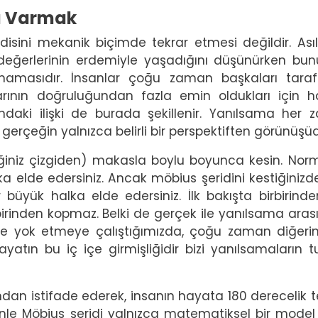
na Varmak
endisini mekanik biçimde tekrar etmesi değildir. Asıl
k değerlerinin erdemiyle yaşadığını düşünürken bun
amasıdır. İnsanlar çoğu zaman başkaları taraf
nçlarının doğruluğundan fazla emin oldukları için 
ndaki ilişki de burada şekillenir. Yanılsama her
 gerçeğin yalnızca belirli bir perspektiften görünüşü
iğiniz çizgiden) makasla boylu boyunca kesin. Norm
ka elde edersiniz. Ancak möbius şeridini kestiğinizde
 büyük halka elde edersiniz. İlk bakışta birbirinde
rbirinden kopmaz. Belki de gerçek ile yanılsama aras
nüyle yok etmeye çalıştığımızda, çoğu zaman diğeri
yatın bu iç içe girmişliğidir bizi yanılsamaların t
ından istifade ederek, insanın hayata 180 derecelik te
nle Möbius şeridi yalnızca matematiksel bir model 