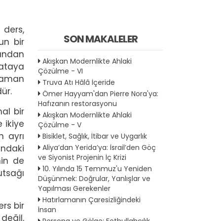
 ders,
SON MAKALELER
un bir
ından
Akışkan Modernlikte Ahlaki
hataya
Çözülme - VI
 zaman
Truva Atı Hâlâ İçeride
dür.
Ömer Hayyam'dan Pierre Nora'ya:
Hafızanın restorasyonu
al bir
Akışkan Modernlikte Ahlaki
 ikiye
Çözülme - V
n ayrı
Bisiklet, Sağlık, İtibar ve Uygarlık
Aliya’dan Yerida’ya: İsrail’den Göç
ındaki
ve Siyonist Projenin İç Krizi
nin de
10. Yılında 15 Temmuz'u Yeniden
utsağı
Düşünmek: Doğrular, Yanlışlar ve
Yapılması Gerekenler
Hatırlamanın Çaresizliğindeki
rs bir
İnsan
değil,
Persona ve Gölge: Fethullahçılık