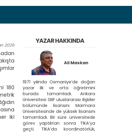
YAZAR HAKKINDA
an
2026
lmadan
akışta
Ali Maskan
şımlar
1971 yılında Osmaniye’de doğan
ni 180
yazar ilk ve orta öğretimini
burada tamamladı. Ankara
metrik
Üniversitesi SBF uluslararası ilişkiler
âğıdın
bölümünde lisansını Marmara
kasına
Üniversitesinde de yüksek lisansını
er iki
tamamladı. Bir süre üniversitede
görev yaptıktan sonra TİKA’ya
geçti. TİKA’da koordinatörlük,