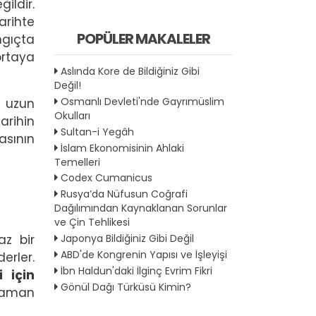
ildir.
arihte
POPÜLER MAKALELER
gıçta
ortaya
Aslında Kore de Bildiğiniz Gibi
Değil!
Osmanlı Devleti'nde Gayrımüslim
r uzun
Okulları
arihin
Sultan-i Yegâh
asının
İslam Ekonomisinin Ahlaki
Temelleri
Codex Cumanicus
Rusya’da Nüfusun Coğrafi
Dağılımından Kaynaklanan Sorunlar
ve Çin Tehlikesi
az bir
Japonya Bildiğiniz Gibi Değil
ABD'de Kongrenin Yapısı ve İşleyişi
erler.
İbn Haldun'daki İlginç Evrim Fikri
 için
Gönül Dağı Türküsü Kimin?
 zaman