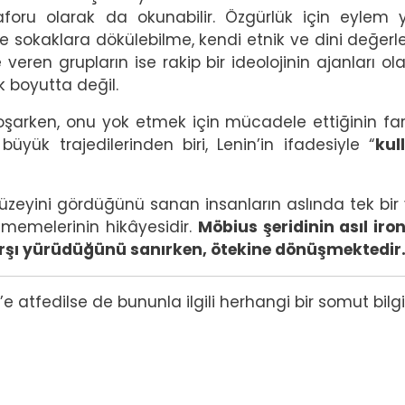
taforu olarak da okunabilir. Özgürlük için eylem
e sokaklara dökülebilme, kendi etnik ve dini değerler
veren grupların ise rakip bir ideolojinin ajanları ol
k boyutta değil.
koşarken, onu yok etmek için mücadele ettiğinin fa
üyük trajedilerinden biri, Lenin’in ifadesiyle “
kull
i yüzeyini gördüğünü sanan insanların aslında tek bir
tmemelerinin hikâyesidir.
Möbius şeridinin asıl iron
rşı yürüdüğünü sanırken, ötekine dönüşmektedir
 atfedilse de bununla ilgili herhangi bir somut bilgi