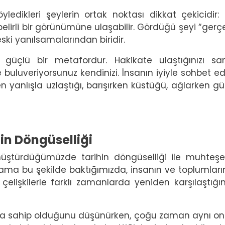
ledikleri şeylerin ortak noktası dikkat çekicidir: 
elirli bir görünümüne ulaşabilir. Gördüğü şeyi “gerçe
ski yanılsamalarından biridir.
çlü bir metafordur. Hakikate ulaştığınızı san
 buluveriyorsunuz kendinizi. İnsanın iyiyle sohbet e
en yanlışla uzlaştığı, barışırken küstüğü, ağlarken g
in Döngüselliği
nüştürdüğümüzde tarihin döngüselliği ile muhteş
ama bu şekilde baktığımızda, insanın ve toplumları
elişkilerle farklı zamanlarda yeniden karşılaştığın
ığa sahip olduğunu düşünürken, çoğu zaman aynı ont