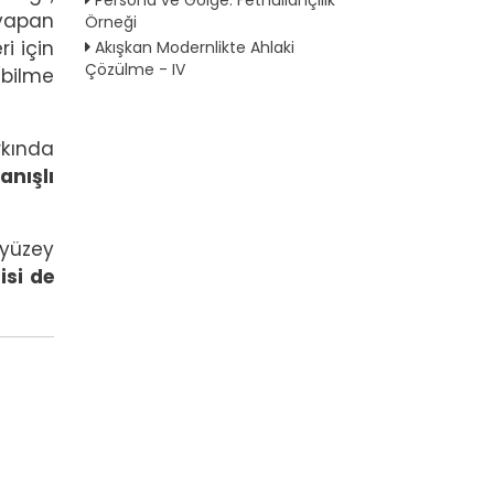
 yapan
Örneği
i için
Akışkan Modernlikte Ahlaki
Çözülme - IV
abilme
rkında
anışlı
 yüzey
isi de
.