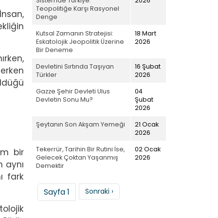
Sistemde Türkiye:
2026
Teopolitiğe Karşı Rasyonel
İnsan,
Denge
kliğin
Kutsal Zamanın Stratejisi:
18 Mart
Eskatolojik Jeopolitik Üzerine
2026
Bir Deneme
ırken,
Devletini Sırtında Taşıyan
16 Şubat
derken
Türkler
2026
üldüğü
Gazze Şehir Devleti Ulus
04
Devletin Sonu Mu?
Şubat
2026
Şeytanın Son Akşam Yemeği
21 Ocak
2026
Tekerrür, Tarihin Bir Rutini İse,
02 Ocak
em bir
Gelecek Çoktan Yaşanmış
2026
n aynı
Demektir
ı fark
Sayfalama
Sonraki sayfa
Sayfa 1
Sonraki ›
olojik