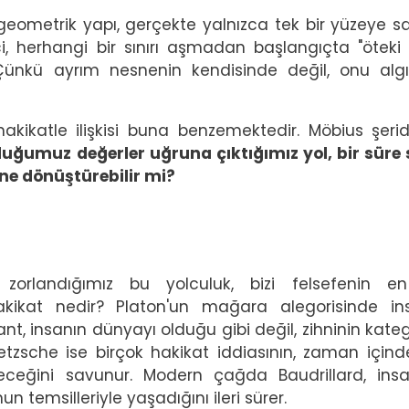
 geometrik yapı, gerçekte yalnızca tek bir yüzeye sah
ci, herhangi bir sınırı aşmadan başlangıçta "öteki 
 Çünkü ayrım nesnenin kendisinde değil, onu alg
hakikatle ilişkisi buna benzemektedir. Möbius şerid
ğumuz değerler uğruna çıktığımız yol, bir süre
ine dönüştürebilir mi?
orlandığımız bu yolculuk, bizi felsefenin en
hakikat nedir? Platon'un mağara alegorisinde in
Kant, insanın dünyayı olduğu gibi değil, zihninin kateg
Nietzsche ise birçok hakikat iddiasının, zaman için
eceğini savunur. Modern çağda Baudrillard, insa
 temsilleriyle yaşadığını ileri sürer.