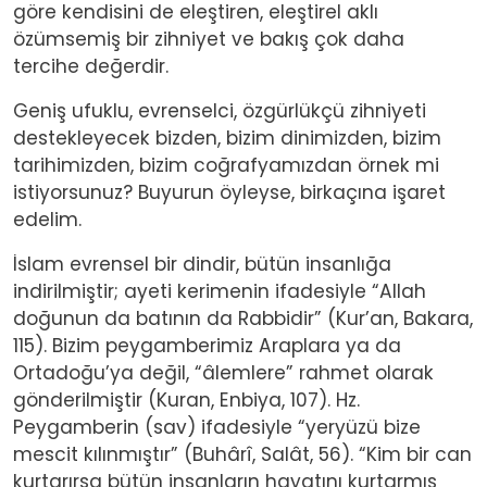
göre kendisini de eleştiren, eleştirel aklı
özümsemiş bir zihniyet ve bakış çok daha
tercihe değerdir.
Geniş ufuklu, evrenselci, özgürlükçü zihniyeti
destekleyecek bizden, bizim dinimizden, bizim
tarihimizden, bizim coğrafyamızdan örnek mi
istiyorsunuz? Buyurun öyleyse, birkaçına işaret
edelim.
İslam evrensel bir dindir, bütün insanlığa
indirilmiştir; ayeti kerimenin ifadesiyle “Allah
doğunun da batının da Rabbidir” (Kur’an, Bakara,
115).
Bizim peygamberimiz Araplara ya da
Ortadoğu’ya değil, “âlemlere” rahmet olarak
gönderilmiştir (Kuran, Enbiya, 107). Hz.
Peygamberin (sav) ifadesiyle “yeryüzü bize
mescit kılınmıştır” (Buhârî, Salât, 56). “Kim bir can
kurtarırsa bütün insanların hayatını kurtarmış