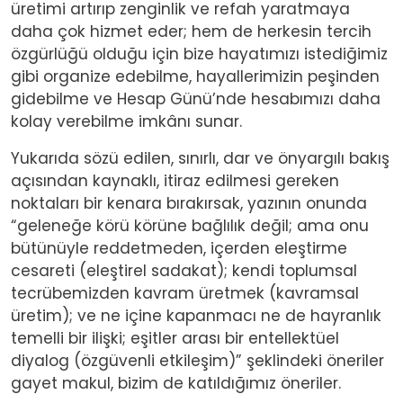
üretimi artırıp zenginlik ve refah yaratmaya
daha çok hizmet eder; hem de herkesin tercih
özgürlüğü olduğu için bize hayatımızı istediğimiz
gibi organize edebilme, hayallerimizin peşinden
gidebilme ve Hesap Günü’nde hesabımızı daha
kolay verebilme imkânı sunar.
Yukarıda sözü edilen, sınırlı, dar ve önyargılı bakış
açısından kaynaklı, itiraz edilmesi gereken
noktaları bir kenara bırakırsak, yazının onunda
“geleneğe körü körüne bağlılık değil; ama onu
bütünüyle reddetmeden, içerden eleştirme
cesareti (eleştirel sadakat); kendi toplumsal
tecrübemizden kavram üretmek (kavramsal
üretim); ve ne içine kapanmacı ne de hayranlık
temelli bir ilişki; eşitler arası bir entellektüel
diyalog (özgüvenli etkileşim)” şeklindeki öneriler
gayet makul, bizim de katıldığımız öneriler.