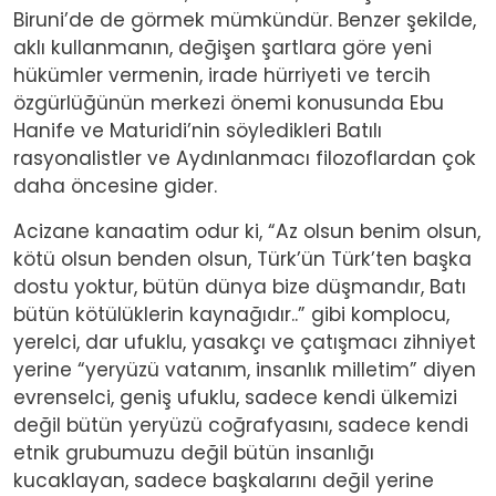
Biruni’de de görmek mümkündür. Benzer şekilde,
aklı kullanmanın, değişen şartlara göre yeni
hükümler vermenin, irade hürriyeti ve tercih
özgürlüğünün merkezi önemi konusunda Ebu
Hanife ve Maturidi’nin söyledikleri Batılı
rasyonalistler ve Aydınlanmacı filozoflardan çok
daha öncesine gider.
Acizane kanaatim odur ki, “Az olsun benim olsun,
kötü olsun benden olsun, Türk’ün Türk’ten başka
dostu yoktur, bütün dünya bize düşmandır, Batı
bütün kötülüklerin kaynağıdır..” gibi komplocu,
yerelci, dar ufuklu, yasakçı ve çatışmacı zihniyet
yerine “yeryüzü vatanım, insanlık milletim” diyen
evrenselci, geniş ufuklu, sadece kendi ülkemizi
değil bütün yeryüzü coğrafyasını, sadece kendi
etnik grubumuzu değil bütün insanlığı
kucaklayan, sadece başkalarını değil yerine