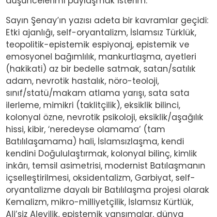
düşüncelerimi paylaşmak isterim.
Sayın Şenay’ın yazısı adeta bir kavramlar geçidi:
Etki ajanlığı, self-oryantalizm, İslamsız Türklük,
teopolitik-epistemik espiyonaj, epistemik ve
emosyonel bağımlılık, mankurtlaşma, ayetleri
(hakikati) az bir bedelle satmak, satan/satılık
adam, nevrotik hastalık, nöro-teoloji,
sınıf/statü/makam atlama yarışı, sata sata
ilerleme, mimikri (taklitçilik), eksiklik bilinci,
kolonyal özne, nevrotik psikoloji, eksiklik/aşağılık
hissi, kibir, ‘neredeyse olamama’ (tam
Batılılaşamama) hali, İslamsızlaşma, kendi
kendini Doğululaştırmak, kolonyal bilinç, kimlik
inkârı, temsil asimetrisi, modernist Batılaşmanın
içselleştirilmesi, oksidentalizm, Garbiyat, self-
oryantalizme dayalı bir Batılılaşma projesi olarak
Kemalizm, mikro-milliyetçilik, İslamsız Kürtlük,
Ali’siz Alevilik, epistemik yansımalar, dünya