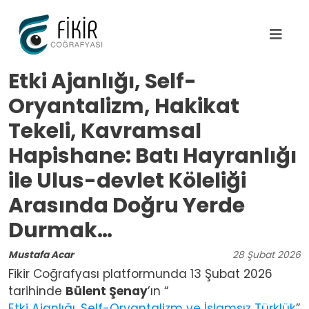
Ana içeriğe atla
Etki Ajanlığı, Self-
Oryantalizm, Hakikat
Tekeli, Kavramsal
Hapishane: Batı Hayranlığı
ile Ulus-devlet Köleliği
Arasında Doğru Yerde
Durmak…
Mustafa Acar
28
Şubat
2026
Fikir Coğrafyası platformunda 13 Şubat 2026
tarihinde
Bülent Şenay
’ın “
Etki Ajanlığı, Self-Oryantalizm ve İslamsız Türklük
”