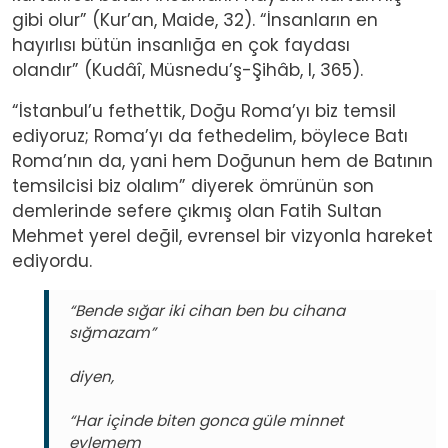
gibi olur” (Kur’an, Maide, 32). “İnsanların en
hayırlısı bütün insanlığa en çok faydası
olandır”
(Kudâî, Müsnedu’ş-Şihâb, I, 365).
“İstanbul’u fethettik, Doğu Roma’yı biz temsil
ediyoruz; Roma’yı da fethedelim, böylece Batı
Roma’nın da, yani hem Doğunun hem de Batının
temsilcisi biz olalım” diyerek ömrünün son
demlerinde sefere çıkmış olan Fatih Sultan
Mehmet yerel değil, evrensel bir vizyonla hareket
ediyordu.
“Bende sığar iki cihan ben bu cihana
sığmazam”
diyen,
“Har içinde biten gonca güle minnet
eylemem