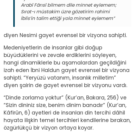
Arabî Fârısî bilmem dile minnet eylemem;
Sırat-ı müstakim üzre gözetirim rahimi
İblis’in talim ettiği yola minnet eylemem”
diyen Nesimi gayet evrensel bir vizyona sahipti.
Medeniyetlerin de insanlar gibi doğup
büyüdüklerini ve zevale erdiklerini söyleyen,
hangi dinamiklerle bu aşamalardan geçildiğini
izah eden İbni Haldun gayet evrensel bir vizyona
sahipti. “Yeryüzü vatanım, insanlık milletim”
diyen şairin de gayet evrensel bir vizyonu vardı.
“Dinde zorlama yoktur” (Kur’an, Bakara, 256) ve
“Sizin dininiz size, benim dinim banadır” (Kur’an,
Kâfirûn, 6) ayetleri de insanları din tercihi dâhil
hayata ilişkin temel tercihleri kendilerine bırakan,
özgürlükçü bir vizyon ortaya koyar.