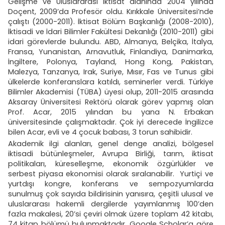
Gelişme ve Uluslararası İktisat alanında 2004 yılında
Doçent, 2009’da Profesör oldu. Kırıkkale Üniversitesi’nde
çalıştı (2000-2011). İktisat Bölüm Başkanlığı (2008-2010),
İktisadi ve İdari Bilimler Fakültesi Dekanlığı (2010-2011) gibi
idari görevlerde bulundu. ABD, Almanya, Belçika, İtalya,
Fransa, Yunanistan, Arnavutluk, Finlandiya, Danimarka,
İngiltere, Polonya, Tayland, Hong Kong, Pakistan,
Malezya, Tanzanya, Irak, Suriye, Mısır, Fas ve Tunus gibi
ülkelerde konferanslara katıldı, seminerler verdi. Türkiye
Bilimler Akademisi (TÜBA) üyesi olup, 2011-2015 arasında
Aksaray Üniversitesi Rektörü olarak görev yapmış olan
Prof. Acar, 2015 yılından bu yana N. Erbakan
üniversitesinde çalışmaktadır. Çok iyi derecede İngilizce
bilen Acar, evli ve 4 çocuk babası, 3 torun sahibidir.
Akademik ilgi alanları, genel denge analizi, bölgesel
iktisadi bütünleşmeler, Avrupa Birliği, tarım, iktisat
politikaları, küreselleşme, ekonomik özgürlükler ve
serbest piyasa ekonomisi olarak sıralanabilir. Yurtiçi ve
yurtdışı kongre, konferans ve sempozyumlarda
sunulmuş çok sayıda bildirisinin yanısıra, çeşitli ulusal ve
uluslararası hakemli dergilerde yayımlanmış 100’den
fazla makalesi, 20’si çeviri olmak üzere toplam 42 kitabı,
74 kitap bölümü bulunmaktadır. Google Scholar’a göre