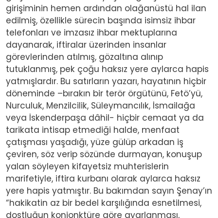
girişiminin hemen ardından olağanüstü hal ilan
edilmiş, özellikle sürecin başında isimsiz ihbar
telefonları ve imzasız ihbar mektuplarına
dayanarak, iftiralar üzerinden insanlar
görevlerinden atılmış, gözaltına alınıp
tutuklanmış, pek çoğu haksız yere aylarca hapis
yatmışlardır. Bu satırların yazarı, hayatının hiçbir
döneminde –bırakın bir terör örgütünü, Fetö’yü,
Nurculuk, Menzilcilik, Süleymancılık, İsmailağa
veya İskenderpaşa dâhil- hiçbir cemaat ya da
tarikata intisap etmediği halde, menfaat
çatışması yaşadığı, yüze gülüp arkadan iş
çeviren, söz verip sözünde durmayan, konuşup
yalan söyleyen kifayetsiz muhterislerin
marifetiyle, iftira kurbanı olarak aylarca haksız
yere hapis yatmıştır. Bu bakımdan sayın Şenay’ın
“hakikatin az bir bedel karşılığında esnetilmesi,
dostluğun konjonktüre göre ayarlanması,