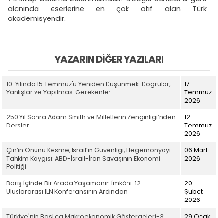
alanında eserlerine en çok atıf alan Türk
akademisyendir.
YAZARIN DIĞER YAZILARI
10. Yılında 15 Temmuz'u Yeniden Düşünmek: Doğrular,
17
Yanlışlar ve Yapılması Gerekenler
Temmuz
2026
250 Yıl Sonra Adam Smith ve Milletlerin Zenginliği’nden
12
Dersler
Temmuz
2026
Çin’in Önünü Kesme, İsrail’in Güvenliği, Hegemonyayı
06 Mart
Tahkim Kaygısı: ABD-İsrail-İran Savaşının Ekonomi
2026
Politiği
Barış İçinde Bir Arada Yaşamanın İmkânı: 12.
20
Uluslararası ILN Konferansının Ardından
Şubat
2026
Türkiye'nin Başlıca Makroekonomik Göstergeleri-3:
29 Ocak