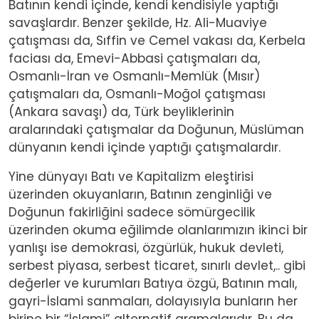
Batının kendi içinde, kendi kendisiyle yaptığı
savaşlardır. Benzer şekilde, Hz. Ali-Muaviye
çatışması da, Sıffin ve Cemel vakası da, Kerbela
faciası da, Emevi-Abbasi çatışmaları da,
Osmanlı-İran ve Osmanlı-Memlük (Mısır)
çatışmaları da, Osmanlı-Moğol çatışması
(Ankara savaşı) da, Türk beyliklerinin
aralarındaki çatışmalar da Doğunun, Müslüman
dünyanın kendi içinde yaptığı çatışmalardır.
Yine dünyayı Batı ve Kapitalizm eleştirisi
üzerinden okuyanların, Batının zenginliği ve
Doğunun fakirliğini sadece sömürgecilik
üzerinden okuma eğilimde olanlarımızın ikinci bir
yanlışı ise demokrasi, özgürlük, hukuk devleti,
serbest piyasa, serbest ticaret, sınırlı devlet,.. gibi
değerler ve kurumları Batıya özgü, Batının malı,
gayri-İslami sanmaları, dolayısıyla bunların her
birine bir “İslami” alternatif aramalarıdır. Bu da