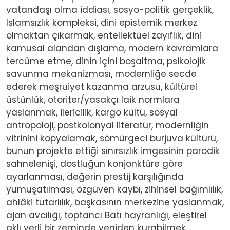
vatandaşı olma iddiası, sosyo-politik gerçeklik,
İslamsızlık kompleksi, dini epistemik merkez
olmaktan çıkarmak, entellektüel zayıflık, dini
kamusal alandan dışlama, modern kavramlara
tercüme etme, dinin içini boşaltma, psikolojik
savunma mekanizması, modernliğe secde
ederek meşruiyet kazanma arzusu, kültürel
üstünlük, otoriter/yasakçı laik normlara
yaslanmak, ilericilik, kargo kültü, sosyal
antropoloji, postkolonyal literatür, modernliğin
vitrinini kopyalamak, sömürgeci burjuva kültürü,
bunun projekte ettiği sınırsızlık imgesinin parodik
sahnelenişi, dostluğun konjonktüre göre
ayarlanması, değerin prestij karşılığında
yumuşatılması, özgüven kaybı, zihinsel bağımlılık,
ahlâki tutarlılık, başkasının merkezine yaslanmak,
ajan avcılığı, toptancı Batı hayranlığı, eleştirel
aklı yerli bir zeminde yeniden kurabilmek,