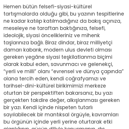
Hemen bütün felsefi-siyasi-kültürel
tartışmalarda olduğu gibi, bu yazının tespitlerine
ne kadar katılıp katılmadığınız da bakış açınıza,
meseleye ne taraftan baktığınıza, felsefi,
ideolojik, siyasi öncelikleriniz ve mihenk
taşlarınıza bağlı. Biraz dindar, biraz milliyetçi
damarı kabarık, modern ulus devleti olması
gereken yegâne siyasi teşkilatlanma biçimi
olarak kabul eden, savunmacı ve gelenekçi,
“yerli ve milli” olanı “evrensel ve dünya çapında”
olana tercih eden, kendi coğrafyamızı ve
tarihsel-dini-kültürel birikimimizi merkeze
oturtan bir perspektiften bakarsanız, bu yazı
gerçekten takdire değer, alkışlanması gereken
bir yazı. Kendi içinde nispeten tutarlı
sayılabilecek bir mantıksal örgüyle, kavramları
bu örgünün içinde yerli yerine oturtarak etki
ajanlığının, gücün diliyle konuşmanın, dış