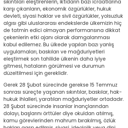
sıkıntıları eleştirenlerin, iktidarın bazı icraatlarına
karşı çıkanların, ekonomik özgürlükler, hukuk
devleti, siyasi haklar ve sivil özgürlükler, yolsuzluk
algısı gibi uluslararası endekslerde ülkemizin hiç
de tatmin edici olmayan performansına dikkat
çekenlerin etki ajanı olarak damgalanması
kabul edilemez. Bu ülkede yapılan bazı yanlış
uygulamaları, baskıları ve mağduriyetleri
eleştirmek son tahlilde ülkenin daha iyiye
gitmesi, hataların görülmesi ve durumun
düzeltilmesi için gereklidir.
Gerek 28 Şubat sürecinde gerekse 15 Temmuz
sonrası süreçte yaşanan sıkıntılar, baskılar, hak-
hukuk ihlalleri, yaratılan mağduriyetler ortadadır.
28 Şubat sürecinde insanlar inançlarından
dolayı, başlarını örttüler diye okuldan atılmış,
kamu görevlerinden mahrum bırakılmış, özlük
hakları gasp edilmiş, siyasi, ideolojik veya dini