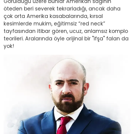
Görüldüğü üzere bunlar Amerikan sağının
öteden beri severek tekrarladığı, ancak daha
çok orta Amerika kasabalarında, kırsal
kesimlerde mukim, eğitimsiz “red neck”
tayfasından itibar gören, ucuz, anlamsız komplo
teorileri. Aralarında öyle orijinal bir "ifşa" falan da
yok!
Image