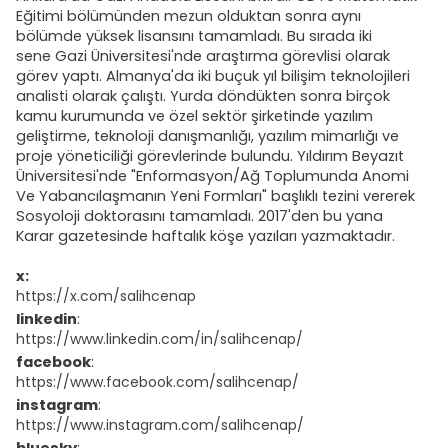
Eğitimi bölümünden mezun olduktan sonra aynı
bölümde yüksek lisansını tamamladı. Bu sırada iki
sene Gazi Üniversitesi'nde araştırma görevlisi olarak
görev yaptı. Almanya'da iki buçuk yıl bilişim teknolojileri
analisti olarak çalıştı. Yurda döndükten sonra birçok
kamu kurumunda ve özel sektör şirketinde yazılım
geliştirme, teknoloji danışmanlığı, yazılım mimarlığı ve
proje yöneticiliği görevlerinde bulundu. Yıldırım Beyazıt
Üniversitesi'nde "
Enformasyon/Ağ Toplumunda Anomi
Ve Yabancılaşmanın Yeni Formları
" başlıklı tezini vererek
Sosyoloji doktorasını tamamladı. 2017'den bu yana
Karar gazetesinde haftalık köşe yazıları yazmaktadır.
x:
https://x.com/salihcenap
linkedin
:
https://www.linkedin.com/in/salihcenap/
facebook
:
https://www.facebook.com/salihcenap/
instagram
:
https://www.instagram.com/salihcenap/
bluesky
: