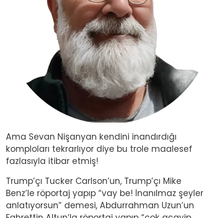
Ama Sevan Nişanyan kendini inandırdığı
komploları tekrarlıyor diye bu trole maalesef
fazlasıyla itibar etmiş!
Trump’çı Tucker Carlson’un, Trump’çı Mike
Benz’le röportaj yapıp “vay be! İnanılmaz şeyler
anlatıyorsun” demesi, Abdurrahman Uzun’un
Fahrettin Altun’la röportaj yapıp “çok acayip