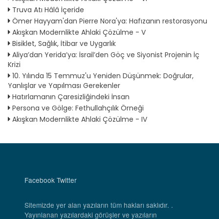
Truva Atı Hâlâ İçeride
Ömer Hayyam'dan Pierre Nora'ya: Hafızanın restorasyonu
Akışkan Modernlikte Ahlaki Çözülme - V
Bisiklet, Sağlık, İtibar ve Uygarlık
Aliya’dan Yerida’ya: İsrail’den Göç ve Siyonist Projenin İç
Krizi
10. Yılında 15 Temmuz'u Yeniden Düşünmek: Doğrular,
Yanlışlar ve Yapılması Gerekenler
Hatırlamanın Çaresizliğindeki İnsan
Persona ve Gölge: Fethullahçılık Örneği
Akışkan Modernlikte Ahlaki Çözülme - IV
Facebook
Twitter
Sitemizde yer alan yazıların tüm hakları saklıdır. .
Yayınlanan yazılardaki görüşler ve yazıların