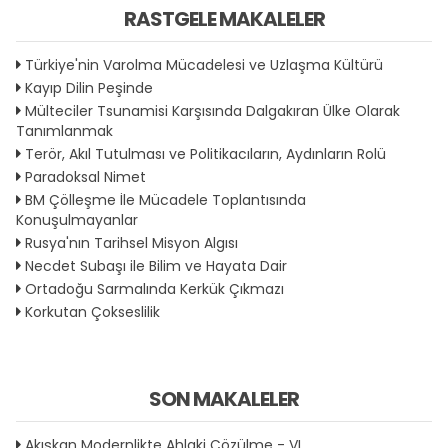
RASTGELE MAKALELER
Türkiye'nin Varolma Mücadelesi ve Uzlaşma Kültürü
Kayıp Dilin Peşinde
Mülteciler Tsunamisi Karşısında Dalgakıran Ülke Olarak
Tanımlanmak
Terör, Akıl Tutulması ve Politikacıların, Aydınların Rolü
Paradoksal Nimet
BM Çölleşme İle Mücadele Toplantısında
Konuşulmayanlar
Rusya'nın Tarihsel Misyon Algısı
Necdet Subaşı ile Bilim ve Hayata Dair
Ortadoğu Sarmalında Kerkük Çıkmazı
Korkutan Çokseslilik
SON MAKALELER
Akışkan Modernlikte Ahlaki Çözülme - VI