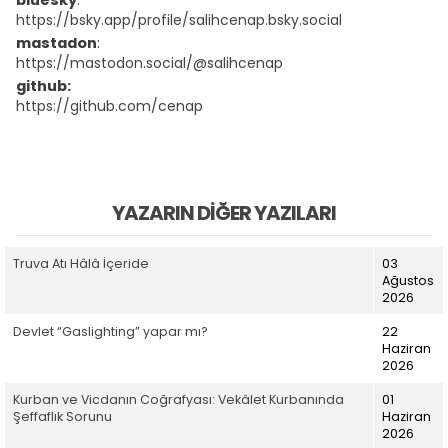
https://bsky.app/profile/salihcenap.bsky.social
mastadon
:
https://mastodon.social/@salihcenap
github:
https://github.com/cenap
YAZARIN DIĞER YAZILARI
Truva Atı Hâlâ İçeride
03
Ağustos
2026
Devlet “Gaslighting” yapar mı?
22
Haziran
2026
Kurban ve Vicdanın Coğrafyası: Vekâlet Kurbanında
01
Şeffaflık Sorunu
Haziran
2026