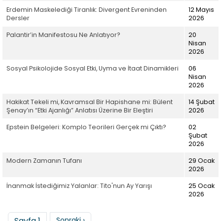
Erdemin Maskelediği Tiranlık: Divergent Evreninden
12 Mayıs
Dersler
2026
Palantir’in Manifestosu Ne Anlatıyor?
20
Nisan
2026
Sosyal Psikolojide Sosyal Etki, Uyma ve İtaat Dinamikleri
06
Nisan
2026
Hakikat Tekeli mi, Kavramsal Bir Hapishane mi: Bülent
14 Şubat
Şenay’ın “Etki Ajanlığı” Anlatısı Üzerine Bir Eleştiri
2026
Epstein Belgeleri: Komplo Teorileri Gerçek mi Çıktı?
02
Şubat
2026
Modern Zamanın Tufanı
29 Ocak
2026
İnanmak İstediğimiz Yalanlar: Tito'nun Ay Yarışı
25 Ocak
2026
Sayfalama
Sonraki sayfa
Sayfa 1
Sonraki ›