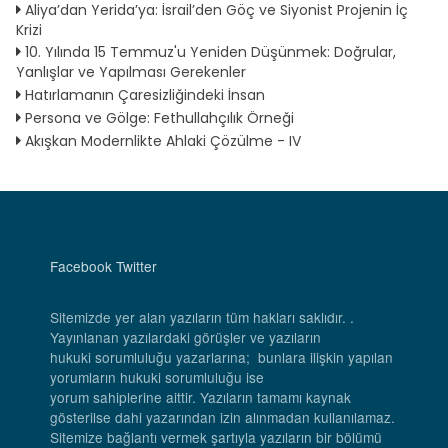
Aliya’dan Yerida’ya: İsrail’den Göç ve Siyonist Projenin İç
Krizi
10. Yılında 15 Temmuz'u Yeniden Düşünmek: Doğrular,
Yanlışlar ve Yapılması Gerekenler
Hatırlamanın Çaresizliğindeki İnsan
Persona ve Gölge: Fethullahçılık Örneği
Akışkan Modernlikte Ahlaki Çözülme - IV
Facebook
Twitter
Sitemizde yer alan yazıların tüm hakları saklıdır. .
Yayınlanan yazılardaki görüşler ve yazıların
hukuki sorumluluğu yazarlarına; bunlara ilişkin yapılan
yorumların hukuki sorumluluğu ise
yorum sahiplerine aittir. Yazıların tamamı kaynak
gösterilse dahi yazarından izin alınmadan kullanılamaz.
Sitemize bağlantı vermek şartıyla yazıların bir bölümü