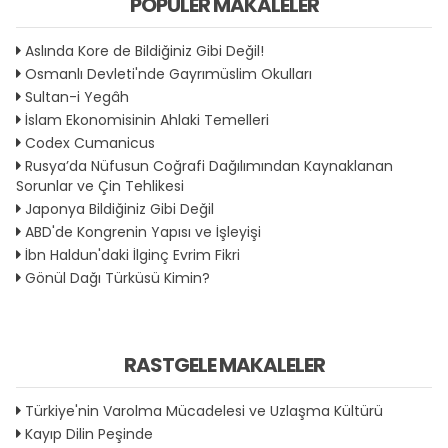
POPÜLER MAKALELER
Aslında Kore de Bildiğiniz Gibi Değil!
Osmanlı Devleti'nde Gayrımüslim Okulları
Sultan-i Yegâh
İslam Ekonomisinin Ahlaki Temelleri
Codex Cumanicus
Rusya’da Nüfusun Coğrafi Dağılımından Kaynaklanan
Sorunlar ve Çin Tehlikesi
Japonya Bildiğiniz Gibi Değil
ABD'de Kongrenin Yapısı ve İşleyişi
İbn Haldun'daki İlginç Evrim Fikri
Gönül Dağı Türküsü Kimin?
RASTGELE MAKALELER
Türkiye'nin Varolma Mücadelesi ve Uzlaşma Kültürü
Kayıp Dilin Peşinde