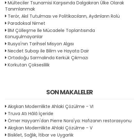
Mülteciler Tsunamisi Karşısında Dalgakıran Ülke Olarak
Tanımlanmak
Terör, Akıl Tutulması ve Politikacıların, Aydınların Rolü
Paradoksal Nimet
BM Çölleşme İle Mücadele Toplantısında
Konuşulmayanlar
Rusya'nın Tarihsel Misyon Algısı
Necdet Subaşı ile Bilim ve Hayata Dair
Ortadoğu Sarmalında Kerkük Çıkmazı
Korkutan Çokseslilik
SON MAKALELER
Akışkan Modernlikte Ahlaki Çözülme - VI
Truva Atı Hâlâ İçeride
Ömer Hayyam'dan Pierre Nora'ya: Hafızanın restorasyonu
Akışkan Modernlikte Ahlaki Çözülme - V
Bisiklet, Sağlık, İtibar ve Uygarlık