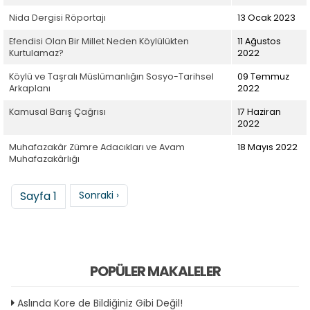
Nida Dergisi Röportajı
13 Ocak 2023
Efendisi Olan Bir Millet Neden Köylülükten
11 Ağustos
Kurtulamaz?
2022
Köylü ve Taşralı Müslümanlığın Sosyo-Tarihsel
09 Temmuz
Arkaplanı
2022
Kamusal Barış Çağrısı
17 Haziran
2022
Muhafazakâr Zümre Adacıkları ve Avam
18 Mayıs 2022
Muhafazakârlığı
Sayfalama
Sonraki sayfa
Sayfa 1
Sonraki ›
POPÜLER MAKALELER
Aslında Kore de Bildiğiniz Gibi Değil!