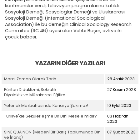
konferanslar verdi, televizyon programlarına katıldı.
Sosyoloji Derneği, Sosyologlar Derneği ve Uluslararası
Sosyoloji Derneği (International Sociological
Association) ile bu derneğin Clinical Sociology Research
Commitee (RC 46) üyesi olan Vehbi Başer, evli ve iki
çocuk babası.
YAZARIN DIĞER YAZILARI
Moral Zaman Olarak Tarih
28 Aralık 2023
Püriten Didaktizmi, Sokratik
27 Kasım 2023
Diyalektik ve Müzakereci Eğitim
Yetenek Mezbahasında Kanarya Şakımaz!
10 Eylül 2023
Türkiye'de Sekülerleşme Bir Dinî Mesele midir?
03 Haziran
2023
SINE QUA NON (Medenî Bir Barış Toplumunda Din
07 Şubat 2023
ve İnanç)