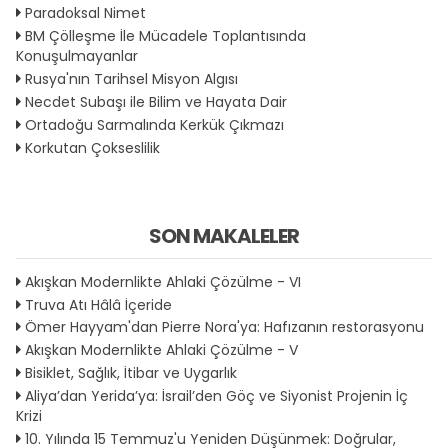
Paradoksal Nimet
BM Çölleşme İle Mücadele Toplantısında
Konuşulmayanlar
Rusya'nın Tarihsel Misyon Algısı
Necdet Subaşı ile Bilim ve Hayata Dair
Ortadoğu Sarmalında Kerkük Çıkmazı
Korkutan Çokseslilik
SON MAKALELER
Akışkan Modernlikte Ahlaki Çözülme - VI
Truva Atı Hâlâ İçeride
Ömer Hayyam'dan Pierre Nora'ya: Hafızanın restorasyonu
Akışkan Modernlikte Ahlaki Çözülme - V
Bisiklet, Sağlık, İtibar ve Uygarlık
Aliya’dan Yerida’ya: İsrail’den Göç ve Siyonist Projenin İç
Krizi
10. Yılında 15 Temmuz'u Yeniden Düşünmek: Doğrular,