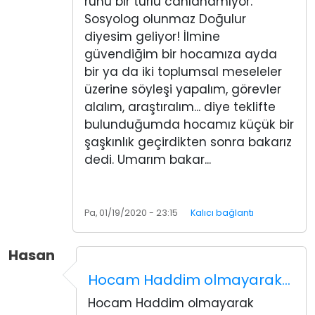
ruhu bir türlü canlanamıyor.
Sosyolog olunmaz Doğulur
diyesim geliyor! İlmine
güvendiğim bir hocamıza ayda
bir ya da iki toplumsal meseleler
üzerine söyleşi yapalım, görevler
alalım, araştıralım... diye teklifte
bulunduğumda hocamız küçük bir
şaşkınlık geçirdikten sonra bakarız
dedi. Umarım bakar...
Pa, 01/19/2020 - 23:15
Kalıcı bağlantı
Hasan
Hocam Haddim olmayarak…
Hocam Haddim olmayarak