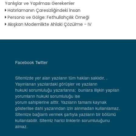
Yanlışlar ve Yapılması Gerekenler
Hatırlamanın Çaresizliğindeki İnsan
Persona ve Gölge: Fethullahçılık Örneği
Akışkan Modernlikte Ahlaki Çözülme - IV
Facebook
Twitter
Sitemizde yer alan yazıların tüm hakları saklıdır. .
Yayınlanan yazılardaki görüşler ve yazıların
hukuki sorumluluğu yazarlarına; bunlara ilişkin yapılan
yorumların hukuki sorumluluğu ise
yorum sahiplerine aittir. Yazıların tamamı kaynak
gösterilse dahi yazarından izin alınmadan kullanılamaz.
Sitemize bağlantı vermek şartıyla yazıların bir bölümü
kullanılabilir. Sitemiz harici linklerin sorumluluğunu
almaz.