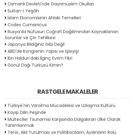
Osmanlı Devleti'nde Gayrımüslim Okulları
Sultan-i Yegâh
İslam Ekonomisinin Ahlaki Temelleri
Codex Cumanicus
Rusya’da Nüfusun Coğrafi Dağılımından Kaynaklanan
Sorunlar ve Çin Tehlikesi
Japonya Bildiğiniz Gibi Değil
ABD'de Kongrenin Yapısı ve İşleyişi
İbn Haldun'daki İlginç Evrim Fikri
Gönül Dağı Türküsü Kimin?
RASTGELE MAKALELER
Türkiye'nin Varolma Mücadelesi ve Uzlaşma Kültürü
Kayıp Dilin Peşinde
Mülteciler Tsunamisi Karşısında Dalgakıran Ülke Olarak
Tanımlanmak
Terör, Akıl Tutulması ve Politikacıların, Aydınların Rolü