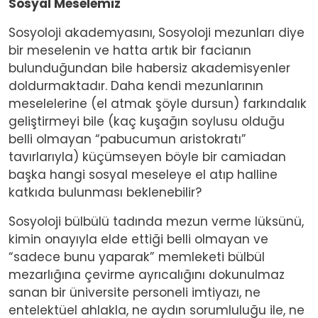
Sosyal Meselemiz
Sosyoloji akademyasını, Sosyoloji mezunları diye
bir meselenin ve hatta artık bir facianın
bulunduğundan bile habersiz akademisyenler
doldurmaktadır. Daha kendi mezunlarının
meselelerine (el atmak şöyle dursun) farkındalık
geliştirmeyi bile (kaç kuşağın soylusu olduğu
belli olmayan “pabucumun aristokratı”
tavırlarıyla) küçümseyen böyle bir camiadan
başka hangi sosyal meseleye el atıp halline
katkıda bulunması beklenebilir?
Sosyoloji bülbülü tadında mezun verme lüksünü,
kimin onayıyla elde ettiği belli olmayan ve
“sadece bunu yaparak” memleketi bülbül
mezarlığına çevirme ayrıcalığını dokunulmaz
sanan bir üniversite personeli imtiyazı, ne
entelektüel ahlakla, ne aydın sorumluluğu ile, ne