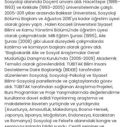
Sosyoloji alanında Doçent ünvanı aldı. Hacettepe (1986–
1993) ve Kırıkkale (1993–2005) üniversitelerinde çalıştı.
2005-2011 yılları arasında Balıkesir Üniversitesi, Sosyoloji
Bölümü Başkanı ve Ağustos 2016'ya kadar öğretim üyesi
olarak görev yaptı . Halen Kocaeli Üniversitesi Siyaset
Bilimi ve Kamu Yönetimi Bölümü'nde öğretim üyesi
olarak çalışmaktadır. Milli Eğitim Şurası (1995), Aile
Şurası (2008) gibi ulusal düzeydeki çalışmalarda
katılımcı ve komisyon başkanı olarak görev aldı.
“Başbakanlık Aile ve Sosyal Araştırmalar Genel
Müdürlüğü Danışma Kurulu’nda (2006-2009) Akademik
Temsilci olarak görevlendirildi. TÜBİTAK Bilim İnsanı
Destekleme Daire Başkanlığı (BİDEB) tarafından
düzenlenen Sosyoloji, Sosyoloji-Psikoloji ve Siyaset
Bilimi-Sosyoloji panellerinde ve çalıştaylarında görev
aldı. TÜBİTAK tarafından sağlanan Araştırma Projeleri,
Burs Programları ve Proje Yarışmaları’nda değerlendirme
kurullarına davet edildi.Yayınlanmış araştırma ve
makalelerine ilaveten yurtiçinde ve yurtdışında
(Avusturya, Arnavutluk, Makedonya, Bosna-Hersek,
Japonya, İspanya, Moğolistan, Endonezya, Kazakistan
ve Romanya) Sosyoloji ve Felsefe alanındaki kongre ve
sempozyumlarda bildiri sundu. Çeşitli seminer ve