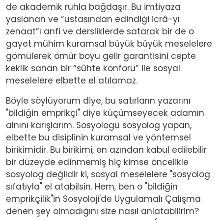
de akademik ruhla bağdaşır. Bu imtiyaza
yaslanan ve “ustasından edindiği icrâ-yı
zenaat”ı anfi ve dersliklerde satarak bir de o
gayet mühim kuramsal büyük büyük meselelere
gömülerek ömür boyu gelir garantisini cepte
keklik sanan bir “sûhte konforu” ile sosyal
meselelere elbette el atılamaz.
Böyle söylüyorum diye, bu satırların yazarını
"bildiğin emprikçi" diye küçümseyecek adamın
alnını karışlarım. Sosyologu sosyolog yapan,
elbette bu disiplinin kuramsal ve yöntemsel
birikimidir. Bu birikimi, en azından kabul edilebilir
bir düzeyde edinmemiş hiç kimse öncelikle
sosyolog değildir ki, sosyal meselelere "sosyolog
sıfatıyla" el atabilsin. Hem, ben o "bildiğin
emprikçilik"in Sosyoloji'de Uygulamalı Çalışma
denen şey olmadığını size nasıl anlatabilirim?