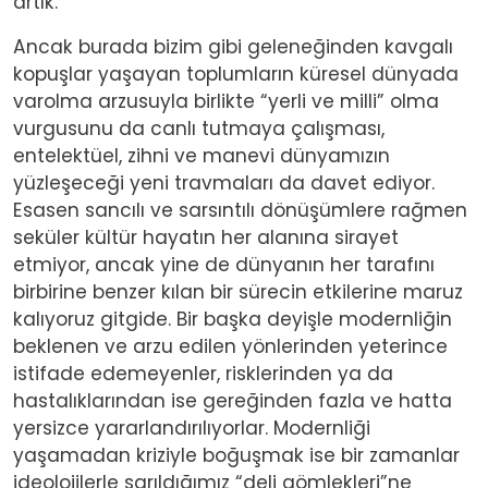
artık.
Ancak burada bizim gibi geleneğinden kavgalı
kopuşlar yaşayan toplumların küresel dünyada
varolma arzusuyla birlikte “yerli ve milli” olma
vurgusunu da canlı tutmaya çalışması,
entelektüel, zihni ve manevi dünyamızın
yüzleşeceği yeni travmaları da davet ediyor.
Esasen sancılı ve sarsıntılı dönüşümlere rağmen
seküler kültür hayatın her alanına sirayet
etmiyor, ancak yine de dünyanın her tarafını
birbirine benzer kılan bir sürecin etkilerine maruz
kalıyoruz gitgide. Bir başka deyişle modernliğin
beklenen ve arzu edilen yönlerinden yeterince
istifade edemeyenler, risklerinden ya da
hastalıklarından ise gereğinden fazla ve hatta
yersizce yararlandırılıyorlar. Modernliği
yaşamadan kriziyle boğuşmak ise bir zamanlar
ideolojilerle sarıldığımız “deli gömlekleri”ne