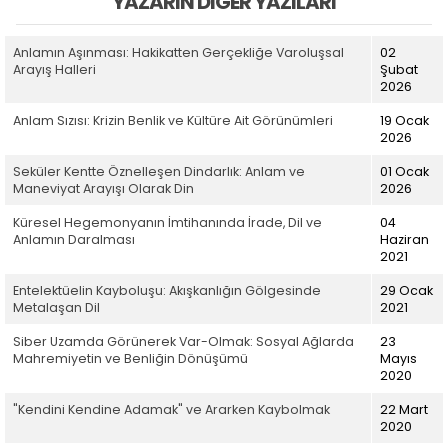
YAZARIN DIĞER YAZILARI
Anlamın Aşınması: Hakikatten Gerçekliğe Varoluşsal
02
Arayış Halleri
Şubat
2026
Anlam Sızısı: Krizin Benlik ve Kültüre Ait Görünümleri
19 Ocak
2026
Seküler Kentte Öznelleşen Dindarlık: Anlam ve
01 Ocak
Maneviyat Arayışı Olarak Din
2026
Küresel Hegemonyanın İmtihanında İrade, Dil ve
04
Anlamın Daralması
Haziran
2021
Entelektüelin Kayboluşu: Akışkanlığın Gölgesinde
29 Ocak
Metalaşan Dil
2021
Siber Uzamda Görünerek Var-Olmak: Sosyal Ağlarda
23
Mahremiyetin ve Benliğin Dönüşümü
Mayıs
2020
"Kendini Kendine Adamak" ve Ararken Kaybolmak
22 Mart
2020