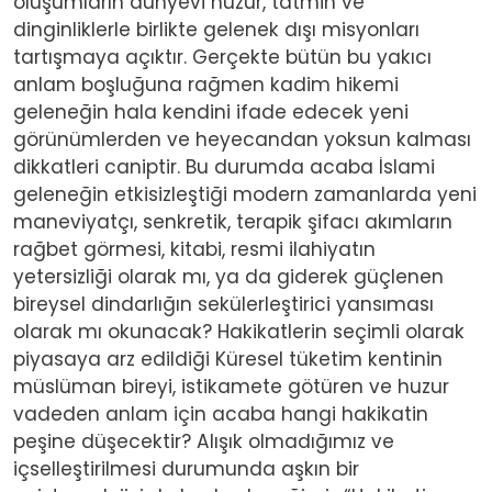
oluşumların dünyevi huzur, tatmin ve
dinginliklerle birlikte gelenek dışı misyonları
tartışmaya açıktır. Gerçekte bütün bu yakıcı
anlam boşluğuna rağmen kadim hikemi
geleneğin hala kendini ifade edecek yeni
görünümlerden ve heyecandan yoksun kalması
dikkatleri caniptir. Bu durumda acaba İslami
geleneğin etkisizleştiği modern zamanlarda yeni
maneviyatçı, senkretik, terapik şifacı akımların
rağbet görmesi, kitabi, resmi ilahiyatın
yetersizliği olarak mı, ya da giderek güçlenen
bireysel dindarlığın sekülerleştirici yansıması
olarak mı okunacak? Hakikatlerin seçimli olarak
piyasaya arz edildiği Küresel tüketim kentinin
müslüman bireyi, istikamete götüren ve huzur
vadeden anlam için acaba hangi hakikatin
peşine düşecektir? Alışık olmadığımız ve
içselleştirilmesi durumunda aşkın bir