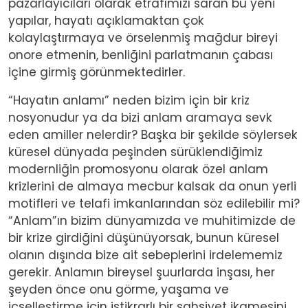
pazarlayıcıları olarak etrafımızı saran bu yeni
yapılar, hayatı açıklamaktan çok
kolaylaştırmaya ve örselenmiş mağdur bireyi
onore etmenin, benliğini parlatmanın çabası
içine girmiş görünmektedirler.
“Hayatın anlamı” neden bizim için bir kriz
nosyonudur ya da bizi anlam aramaya sevk
eden amiller nelerdir? Başka bir şekilde söylersek
küresel dünyada peşinden sürüklendiğimiz
modernliğin promosyonu olarak özel anlam
krizlerini de almaya mecbur kalsak da onun yerli
motifleri ve telafi imkanlarından söz edilebilir mi?
“Anlam”ın bizim dünyamızda ve muhitimizde de
bir krize girdiğini düşünüyorsak, bunun küresel
olanın dışında bize ait sebeplerini irdelememiz
gerekir. Anlamın bireysel şuurlarda inşası, her
şeyden önce onu görme, yaşama ve
içselleştirme için istikrarlı bir şahsiyet ikamesini