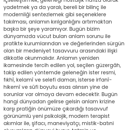
yadetmek ya da yaralı, bereli bir bilinç ile
modernliği sentezlemek gibi seçeneklere
takılması, anlamın kırılganlığını artırmaktan
başka bir şeye yaramıyor. Bugün bizim
dünyamızda vücut bulan anlam sorunu ile
pratikte kurumlarından ve değerlerinden sürgün
olan bir medeniyet tasavvuru arasındaki ilişki
dikkatle okunmalıdır. Anlamın yeniden
ikamesinde tercih edilen yol, seçilen güzergâh,
takip edilen yöntemde geleneğin ister resmi,
fıkhî, kelamî ve selefi damarı, isterse irfanî-
hikemî ve sûfi boyutu esas alınsın yine de
sorunlar var olmaya devam edecektir. Bugün
hangi dünyadan gelirse gelsin anlam krizine
karşı pratiğin önümüze çıkardığı tasavvuf
görünümlü yeni psikolojik, modern terapist
akımlar ile, şifacı, maneviyatçı, mistik-batıni