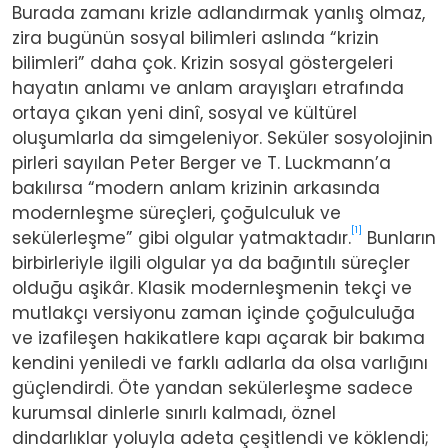
Burada zamanı krizle adlandırmak yanlış olmaz,
zira bugünün sosyal bilimleri aslında “krizin
bilimleri” daha çok. Krizin sosyal göstergeleri
hayatın anlamı ve anlam arayışları etrafında
ortaya çıkan yeni dinî, sosyal ve kültürel
oluşumlarla da simgeleniyor. Seküler sosyolojinin
pirleri sayılan Peter Berger ve T. Luckmann’a
bakılırsa “modern anlam krizinin arkasında
modernleşme süreçleri, çoğulculuk ve
[1]
sekülerleşme” gibi olgular yatmaktadır.
Bunların
birbirleriyle ilgili olgular ya da bağıntılı süreçler
olduğu aşikâr. Klasik modernleşmenin tekçi ve
mutlakçı versiyonu zaman içinde çoğulculuğa
ve izafileşen hakikatlere kapı açarak bir bakıma
kendini yeniledi ve farklı adlarla da olsa varlığını
güçlendirdi. Öte yandan sekülerleşme sadece
kurumsal dinlerle sınırlı kalmadı, öznel
dindarlıklar yoluyla adeta çeşitlendi ve köklendi;