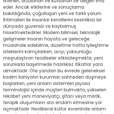
istenen, arzulanan ve kutsanan bir değeri ima
eder. Ancak etkilerine ve sonuçlarına
bakıldığında, çoğullaşan yeni ve farklı yorum
ihtimalleri ile insanlar kendilerini kesinliksiz bir
dünyada güvensiz ve kaybolmuş
hissetmektedirler. Modern bilimsel, teknolojik
gelişmeler insanın hayata ve geleceğe
müdahale edebilme, düzeltme hatta iyileştirme
isteklerini kamçılarken, acıyı, yoksunluğu
meşrulaştıran teodiseler etkisizleşmekte, yeni
sorunlarla başetmede hazırlıksız itikatlar yara
almaktadır. Öte yandan bu evrede geleneksel
kadim ilahiyatın kurumları sahneden düşmeye
başlarken, yeni anlam sistemleri piyasa
terminolojisi içinde müşteri bulmakta, yükselen
rekabet yeni maneviyatçı, şifacı veya mistik,
terapik oluşumların arzı endam etmesine yol
açmaktadır. Neoliberal kültür evreninde anlam