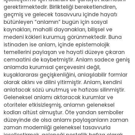
gerektirmektedir. Birlikteliği bereketlendiren,
geçmiş ve gelecek tasavvuru içinde hayatı
bütünleyen “anlamın” bugün için sosyal
kaynakları, mahalli dayanakları, bilişsel ve
medeni kökleri kurumuş görünmektedir. Buna
istinaden ise anlam, içinde epistemolojik
temellerini paylaşan ve hayati düzeye çıkaran
cemaatini de kaybetmiştir. Anlam sadece geniş
anlamda kurumsal çerçevesini değil,
kuşaklararası geçişkenliğini, anlaşılabilir formlar
olarak aklını ve dilini yitirmiştir. Anlam, kendini
anlatacak sözü unutmuş ve hafızası silinmiştir.
Geleneksel anlamı aktaracak kurumlar ve
otoriteler etkisizleşmiş, anlamın geleneksel
kodları altüst olmuştur. Öte yandan semboller
düzeyinde de olsa anlamı paylaşanların zaman
zaman modernliği geleneksel tasavvurla
içselleştirmek, geleneği nostaljik hafıza olarak