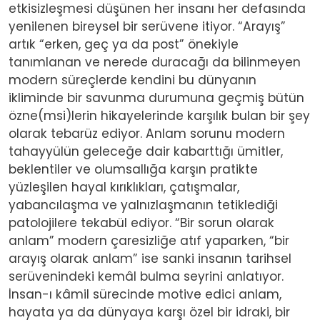
etkisizleşmesi düşünen her insanı her defasında
yenilenen bireysel bir serüvene itiyor. “Arayış”
artık “erken, geç ya da post” önekiyle
tanımlanan ve nerede duracağı da bilinmeyen
modern süreçlerde kendini bu dünyanın
ikliminde bir savunma durumuna geçmiş bütün
özne(msi)lerin hikayelerinde karşılık bulan bir şey
olarak tebarüz ediyor. Anlam sorunu modern
tahayyülün geleceğe dair kabarttığı ümitler,
beklentiler ve olumsallığa karşın pratikte
yüzleşilen hayal kırıklıkları, çatışmalar,
yabancılaşma ve yalnızlaşmanın tetiklediği
patolojilere tekabül ediyor. “Bir sorun olarak
anlam” modern çaresizliğe atıf yaparken, “bir
arayış olarak anlam” ise sanki insanın tarihsel
serüvenindeki kemâl bulma seyrini anlatıyor.
İnsan-ı kâmil sürecinde motive edici anlam,
hayata ya da dünyaya karşı özel bir idraki, bir