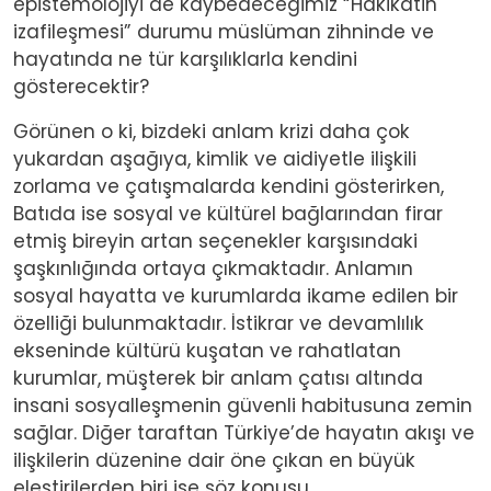
epistemolojiyi de kaybedeceğimiz “Hakikatin
izafileşmesi” durumu müslüman zihninde ve
hayatında ne tür karşılıklarla kendini
gösterecektir?
Görünen o ki, bizdeki anlam krizi daha çok
yukardan aşağıya, kimlik ve aidiyetle ilişkili
zorlama ve çatışmalarda kendini gösterirken,
Batıda ise sosyal ve kültürel bağlarından firar
etmiş bireyin artan seçenekler karşısındaki
şaşkınlığında ortaya çıkmaktadır. Anlamın
sosyal hayatta ve kurumlarda ikame edilen bir
özelliği bulunmaktadır. İstikrar ve devamlılık
ekseninde kültürü kuşatan ve rahatlatan
kurumlar, müşterek bir anlam çatısı altında
insani sosyalleşmenin güvenli habitusuna zemin
sağlar. Diğer taraftan Türkiye’de hayatın akışı ve
ilişkilerin düzenine dair öne çıkan en büyük
eleştirilerden biri ise söz konusu