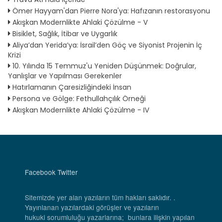
Ömer Hayyam'dan Pierre Nora'ya: Hafızanın restorasyonu
Akışkan Modernlikte Ahlaki Çözülme - V
Bisiklet, Sağlık, İtibar ve Uygarlık
Aliya’dan Yerida’ya: İsrail’den Göç ve Siyonist Projenin İç
Krizi
10. Yılında 15 Temmuz'u Yeniden Düşünmek: Doğrular,
Yanlışlar ve Yapılması Gerekenler
Hatırlamanın Çaresizliğindeki İnsan
Persona ve Gölge: Fethullahçılık Örneği
Akışkan Modernlikte Ahlaki Çözülme - IV
Facebook
Twitter
Sitemizde yer alan yazıların tüm hakları saklıdır. .
Yayınlanan yazılardaki görüşler ve yazıların
hukuki sorumluluğu yazarlarına; bunlara ilişkin yapılan