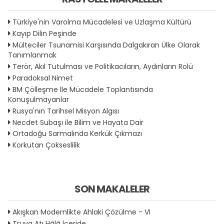
Türkiye'nin Varolma Mücadelesi ve Uzlaşma Kültürü
Kayıp Dilin Peşinde
Mülteciler Tsunamisi Karşısında Dalgakıran Ülke Olarak
Tanımlanmak
Terör, Akıl Tutulması ve Politikacıların, Aydınların Rolü
Paradoksal Nimet
BM Çölleşme İle Mücadele Toplantısında
Konuşulmayanlar
Rusya'nın Tarihsel Misyon Algısı
Necdet Subaşı ile Bilim ve Hayata Dair
Ortadoğu Sarmalında Kerkük Çıkmazı
Korkutan Çokseslilik
SON MAKALELER
Akışkan Modernlikte Ahlaki Çözülme - VI
Truva Atı Hâlâ İçeride