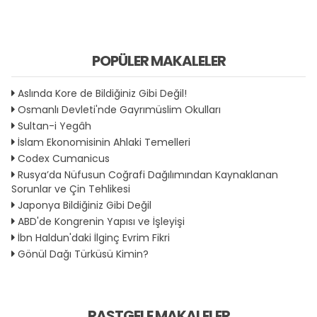
POPÜLER MAKALELER
Aslında Kore de Bildiğiniz Gibi Değil!
Osmanlı Devleti'nde Gayrımüslim Okulları
Sultan-i Yegâh
İslam Ekonomisinin Ahlaki Temelleri
Codex Cumanicus
Rusya’da Nüfusun Coğrafi Dağılımından Kaynaklanan
Sorunlar ve Çin Tehlikesi
Japonya Bildiğiniz Gibi Değil
ABD'de Kongrenin Yapısı ve İşleyişi
İbn Haldun'daki İlginç Evrim Fikri
Gönül Dağı Türküsü Kimin?
RASTGELE MAKALELER