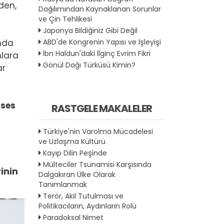
den,
Dağılımından Kaynaklanan Sorunlar
ve Çin Tehlikesi
Japonya Bildiğiniz Gibi Değil
ABD'de Kongrenin Yapısı ve İşleyişi
nda
İbn Haldun'daki İlginç Evrim Fikri
nlara
Gönül Dağı Türküsü Kimin?
ar
 ses
RASTGELE MAKALELER
Türkiye'nin Varolma Mücadelesi
ve Uzlaşma Kültürü
Kayıp Dilin Peşinde
,
Mülteciler Tsunamisi Karşısında
inin
Dalgakıran Ülke Olarak
Tanımlanmak
Terör, Akıl Tutulması ve
Politikacıların, Aydınların Rolü
Paradoksal Nimet