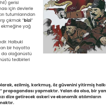
il) gerisi
ası için devlerle
ırı tutumlarından
rşı çıkmak “
bizi
”
n ekmeğine yağ
dir. Halbuki
r an bir hayatta
u da olağanüstü
üstü tedbirleri
i olarak, ezilmiş, korkmuş, öz güvenini yitirmiş hal
” propagandası yapmaktır. Yalan da olsa, bir ya
ı dize getirecek askeri ve ekonomik atılımların
maktır.