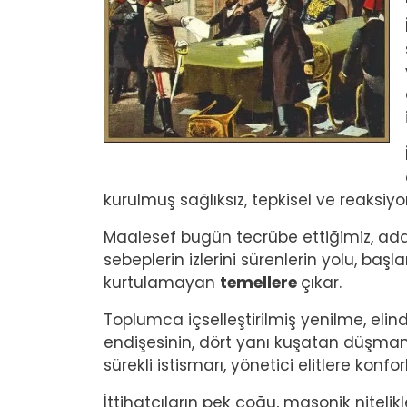
kurulmuş sağlıksız, tepkisel ve reaksiy
Maalesef bugün tecrübe ettiğimiz, adale
sebeplerin izlerini sürenlerin yolu, başla
kurtulamayan
temellere
çıkar.
Toplumca içselleştirilmiş yenilme, eli
endişesinin, dört yanı kuşatan düşmanl
sürekli istismarı, yönetici elitlere konfo
İttihatçıların pek çoğu, masonik nitelikl