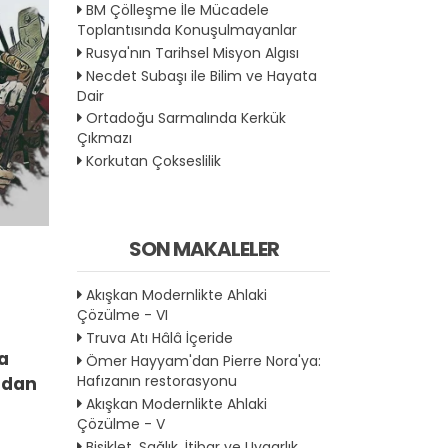
BM Çölleşme İle Mücadele
Toplantısında Konuşulmayanlar
Rusya'nın Tarihsel Misyon Algısı
Necdet Subaşı ile Bilim ve Hayata
Dair
Ortadoğu Sarmalında Kerkük
Çıkmazı
Korkutan Çokseslilik
SON MAKALELER
Akışkan Modernlikte Ahlaki
Çözülme - VI
Truva Atı Hâlâ İçeride
ka
Ömer Hayyam'dan Pierre Nora'ya:
Hafızanın restorasyonu
ndan
Akışkan Modernlikte Ahlaki
Çözülme - V
Bisiklet, Sağlık, İtibar ve Uygarlık