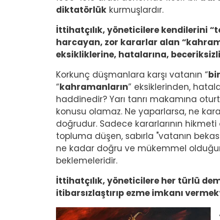
diktatörlük
kurmuşlardır.
İttihatçılık, yöneticilere kendilerin
harcayan, zor kararlar alan “kahra
eksikliklerine, hatalarına, beceriksiz
Korkunç düşmanlara karşı vatanın “
bir
“
kahramanların
” eksiklerinden, hata
haddinedir? Yarı tanrı makamına otur
konusu olamaz. Ne yaparlarsa, ne karar 
doğrudur. Sadece kararlarının hikmeti o 
topluma düşen, sabırla "vatanın bekası 
ne kadar doğru ve mükemmel olduğunu
beklemeleridir.
İttihatçılık, yöneticilere her türlü 
itibarsızlaştırıp ezme imkanı vermek
Image