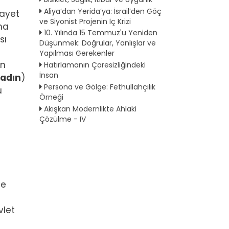
Aliya’dan Yerida’ya: İsrail’den Göç
fayet
ve Siyonist Projenin İç Krizi
na
10. Yılında 15 Temmuz'u Yeniden
sı
Düşünmek: Doğrular, Yanlışlar ve
Yapılması Gerekenler
in
Hatırlamanın Çaresizliğindeki
İnsan
hadın
)
Persona ve Gölge: Fethullahçılık
u
Örneği
Akışkan Modernlikte Ahlaki
Çözülme - IV
de
vlet