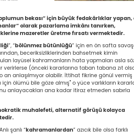
i “toplumun bekası” için büyük fedakârlıklar yapan
manlar” olarak pazarlama imkânı tanırken,
liklerine mazeretler üretme fırsatı vermektedir.
liği
”, “
bölünmez bütünlüğü
” için en ön safta sava
larından, beceriksizliklerinden bahsetmek kimin
tulan layüsel kahramanların hata yapmaları asla sö
verirlerse (önceki kararlarına taban tabana zıt olsa
an anlaşılmıyor olabilir. İttihat fikrine gönül vermiş
için ölümü bile göze almış" o yüce varlıkların kararla
 anlayacakları ana kadar itiraz etmeden sabırla
demokratik muhalefeti, alternatif görüşü kolayca
tedir.
Anlı şanlı “
kahramanlardan
” azıcık bile olsa farklı