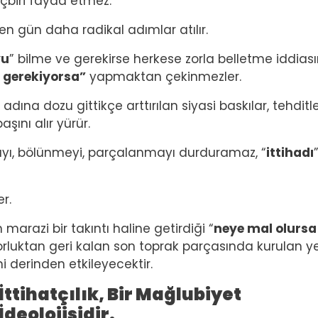
hiçbiri fayda etmez.
en gün daha radikal adımlar atılır.
yu
” bilme ve gerekirse herkese zorla belletme iddias
 gerekiyorsa”
yapmaktan çekinmezler.
dına dozu gittikçe arttırılan siyasi baskılar, tehditle
aşını alır yürür.
ayı, bölünmeyi, parçalanmayı durduramaz, “
ittihadı
er.
marazi bir takıntı haline getirdiği “
neye mal olursa
atorluktan geri kalan son toprak parçasında kurulan y
i derinden etkileyecektir.
İttihatçılık, Bir Mağlubiyet
İdeolojisidir.