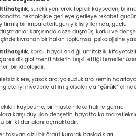
İttihatçılık
, sürekli yenilerek toprak kaybeden, bilim
sanatta, teknolojide gerileye gerileye rekabet gücü
yitirmiş bir imparatorluğun yıkılış yıllarında, güçlü
düşmanlar karşısında acze düşmüş, korku ve dehşe
içinde kıvranan bir halkın toplumsal psikolojisine yasl
İttihatçılık
, korku, hayal kırıklığı, ümitsizlik, kifayetsizli
çaresizlik gibi menfi hislerin teşkil ettiği temeller üze
oner
bir ideolojidir.
tsizliklere, yasaklara, yolsuzluklara zemin hazırlay
ngıçta iyi niyetlerle atılmış olsalar da “
çürük
” olma
ndekileri kaybetme, bir müstemleke haline gelme
ara karşı duyulan dehşetin, hayatta kalma refleksle
rlu bir iktidar alanı açmaktadır.
er taşıyan gizli bir örgüt kurarak başladıkları