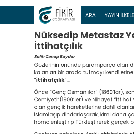
Ana gezinti 
ARA
YAYIN İLKELE
Nüksedip Metastaz Y
İttihatçılık
Salih Cenap Baydar
Gözlerinin önünde paramparça olan de
kalanları bir arada tutmayı kendilerin
“
ittihatçılık
”…
Önce “Genç Osmanlılar” (1860’lar), sonr
Cemiyeti”(1900’ler) ve Nihayet “İttihat 
olan gençlik hareketlerine dahil olanl
İslamlaşıp dindarlaşarak, kimi daha çok
homojenleştirip Türkleştirerek gerçek bir