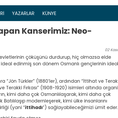
Ana içeriğe atla
menüsü
RI
YAZARLAR
KÜNYE
apan Kanserimiz: Neo-
02
Kas
vletlerinin çöküşünü durdurup, hiç olmazsa elde
e ideal edinmiş son dönem Osmanlı gençlerinin ideolo
a “Jön Türkler” (1880’ler), ardından “İttihat ve Terak
ve Terakki Fırkası” (1908-1920) isimleri altında organ
arın, kimi daha çok Osmanlılaşarak, kimi daha çok
 Batılılaşıp modernleşerek, kimi ülke insanlarını
liği (yani “
ittihadı
”) sağlayabileceğimizi ümit eder.