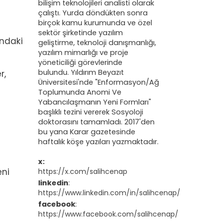
bilişim teknolojileri analisti olarak
çalıştı. Yurda döndükten sonra
birçok kamu kurumunda ve özel
sektör şirketinde yazılım
ındaki
geliştirme, teknoloji danışmanlığı,
yazılım mimarlığı ve proje
yöneticiliği görevlerinde
bulundu. Yıldırım Beyazıt
r,
Üniversitesi'nde "
Enformasyon/Ağ
Toplumunda Anomi Ve
Yabancılaşmanın Yeni Formları
"
”
başlıklı tezini vererek Sosyoloji
doktorasını tamamladı. 2017'den
bu yana Karar gazetesinde
haftalık köşe yazıları yazmaktadır.
x:
eni
https://x.com/salihcenap
linkedin
:
https://www.linkedin.com/in/salihcenap/
facebook
:
https://www.facebook.com/salihcenap/