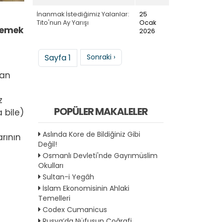
İnanmak İstediğimiz Yalanlar:
25
Tito'nun Ay Yarışı
Ocak
, emek
2026
Sayfalama
Sonraki sayfa
Sayfa 1
Sonraki ›
şan
z
POPÜLER MAKALELER
 bile)
Aslında Kore de Bildiğiniz Gibi
rının
Değil!
Osmanlı Devleti'nde Gayrımüslim
Okulları
Sultan-i Yegâh
İslam Ekonomisinin Ahlaki
Temelleri
Codex Cumanicus
Rusya’da Nüfusun Coğrafi