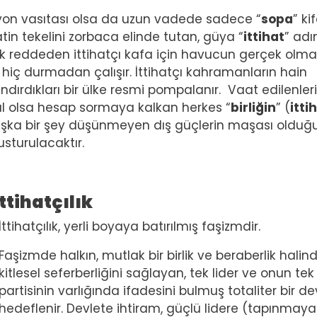
syon vasıtası olsa da uzun vadede sadece “
sopa
” ki
atin tekelini zorbaca elinde tutan, güya “
ittihat
” adı
ak reddeden ittihatçı kafa için havucun gerçek olma
iç durmadan çalışır. İttihatçı kahramanların hain
ndırdıkları bir ülke resmi pompalanır. Vaat edilenler
l olsa hesap sormaya kalkan herkes “
birliğin
” (
itti
şka bir şey düşünmeyen dış güçlerin maşası olduğ
usturulacaktır.
ttihatçılık
İttihatçılık, yerli boyaya batırılmış faşizmdir.
Faşizmde halkın, mutlak bir birlik ve beraberlik halin
kitlesel seferberliğini sağlayan, tek lider ve onun tek
partisinin varlığında ifadesini bulmuş totaliter bir de
hedeflenir. Devlete ihtiram, güçlü lidere (tapınmaya