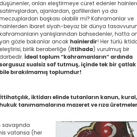
düşünenler, onları eleştirmeye cüret edenler hainler
satılmışlardan, ajanlardan, gafillerden ya da
meczuplardan başkası olabilir mi? Kahramanlar ve
hainlerden ibaret siyah-beyaz bir dünya tasavvuru
kahramanların yanlışlarından bahsedenler, hatta o
yan gözle bakanlar ancak
hainlerdir
! Her türlü iktid
eleştirisi, birlik beraberliğe (
ittihada
) vurulmuş bir
darbedir.
İdeal toplum “kahramanların” ardında
sorgusuz sualsiz saf tutmuş, içinde tek bir çatlak
bile bırakılmamış toplumdur!
İttihatçılık, iktidarı elinde tutanların kanun, kural
hukuk tanımamalarına mazeret ve rıza üretmeler
Image
m savaşında
is vatansa (her