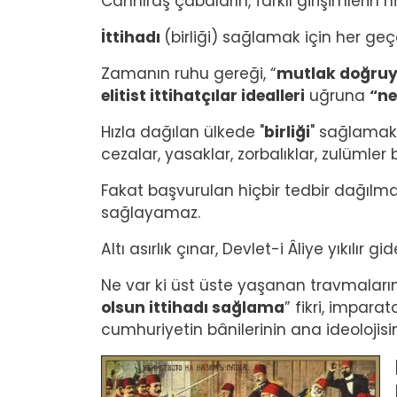
Canhıraş çabaların, farklı girişimlerin 
İttihadı
(birliği) sağlamak için her geç
Zamanın ruhu gereği, “
mutlak doğru
elitist ittihatçılar idealleri
uğruna
“ne
Hızla dağılan ülkede "
birliği
" sağlamak a
cezalar, yasaklar, zorbalıklar, zulümler b
Fakat başvurulan hiçbir tedbir dağılm
sağlayamaz.
Altı asırlık çınar, Devlet-i Âliye yıkılır gid
Ne var ki üst üste yaşanan travmaların 
olsun ittihadı sağlama
” fikri, impar
cumhuriyetin bânilerinin ana ideolojisin
Image