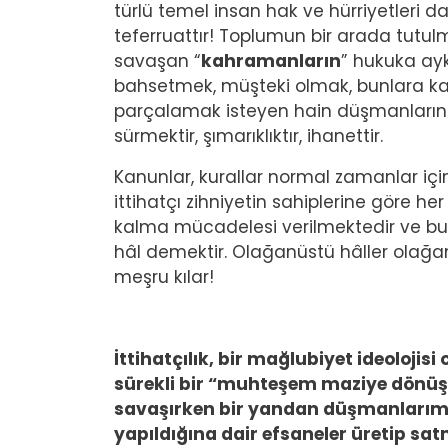
türlü temel insan hak ve hürriyetleri dah
teferruattır! Toplumun bir arada tutulm
savaşan “
kahramanların
” hukuka ayk
bahsetmek, müşteki olmak, bunlara ka
parçalamak isteyen hain düşmanları
sürmektir, şımarıklıktır, ihanettir.
Kanunlar, kurallar normal zamanlar için
ittihatçı zihniyetin sahiplerine göre he
kalma mücadelesi verilmektedir ve b
hâl demektir. Olağanüstü hâller olağan
meşru kılar!
İttihatçılık, bir mağlubiyet ideolojis
sürekli bir “muhteşem maziye dönüş
savaşırken bir yandan düşmanlarımız
yapıldığına dair efsaneler üretip sat