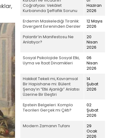
Kurban ve Vicdanın
01
klar,
Coğrafyası: Vekâlet
Haziran
Kurbanında Şeffaflık Sorunu
2026
Erdemin Maskelediği Tiranlık:
12 Mayıs
Divergent Evreninden Dersler
2026
Palantir’in Manifestosu Ne
20
Anlatıyor?
Nisan
2026
Sosyal Psikolojide Sosyal Etki,
06
Uyma ve İtaat Dinamikleri
Nisan
2026
Hakikat Tekeli mi, Kavramsal
14
Bir Hapishane mi: Bülent
Şubat
Şenay’ın “Etki Ajanlığı” Anlatısı
2026
Üzerine Bir Eleştiri
Epstein Belgeleri: Komplo
02
Teorileri Gerçek mi Çıktı?
Şubat
2026
Modern Zamanın Tufanı
29
Ocak
2026