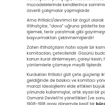
mücadelelerinde kendilerince samimidi
özverili çalışmalar yapmışlardır.
Ama ihtilalci/devrimci bir örgüt olarak
ittihatçılar, “dava” uğruna şiddette b
işlemek, terör yaratmak gibi gayrimeşr
başvurmaktan çekinmemişlerdir!
Zaten ittihatçıların hatırı sayılır bir kıs
komitacıları, çetecileridir. Gözünü bu
kanun kural dinlemeyen, çareyi kesin, h
yöntemlerle çözmeye meyilli tiplerdir.
Kurdukları ihtilalci gizli çete güçlenip i
geldiğinde de baskıcı ve komitacı yöne
marazi ideolojilerini elde ettikleri büy
yönünde kullanmışlar, artık siyasi bir 
Osmanlı Devleti’ni yönettikleri (ve sonu
1908-1918 arası dönemde kesif bir
bür