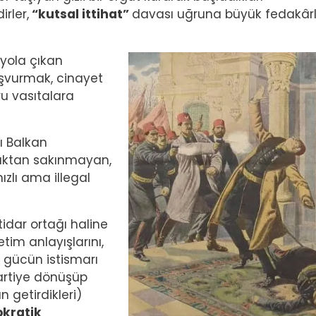
rler,
“kutsal ittihat”
davası uğruna büyük fedakârlı
Image
 yola çıkan
aşvurmak, cinayet
u vasıtalara
mı Balkan
daktan sakınmayan,
ızlı ama illegal
ktidar ortağı haline
tim anlayışlarını,
ük gücün istismarı
partiye dönüşüp
n getirdikleri)
okratik