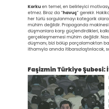
Korku
en temel, en belirleyici motiva
etmez. Biraz da “
havuç
” gerekir. Hakik
her türlü sorgulanmayı kategorik olar
mühim değildir. Propaganda makinesi h
düşmanlara karşı güçlendirdikleri, kalkı
gerçekleşmemesi mühim değildir. Nası
düşmanı, bizi bölüp parçalamaktan ba
ithamıyla anında itibarsızlaştırılacak, s
Faşizmin Türkiye Şubesi: İ
Image