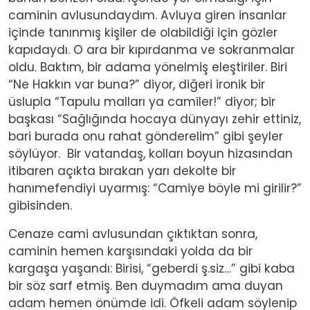
caminin avlusundaydım. Avluya giren insanlar
içinde tanınmış kişiler de olabildiği için gözler
kapıdaydı. O ara bir kıpırdanma ve sokranmalar
oldu. Baktım, bir adama yönelmiş eleştiriler. Biri
“Ne Hakkın var buna?” diyor, diğeri ironik bir
üslupla “Tapulu malları ya camiler!” diyor; bir
başkası “Sağlığında hocaya dünyayı zehir ettiniz,
bari burada onu rahat gönderelim” gibi şeyler
söylüyor. Bir vatandaş, kolları boyun hizasından
itibaren açıkta bırakan yarı dekolte bir
hanımefendiyi uyarmış: “Camiye böyle mi girilir?”
gibisinden.
Cenaze cami avlusundan çıktıktan sonra,
caminin hemen karşısındaki yolda da bir
kargaşa yaşandı: Birisi, “geberdi ş.siz…” gibi kaba
bir söz sarf etmiş. Ben duymadım ama duyan
adam hemen önümde idi. Öfkeli adam söylenip