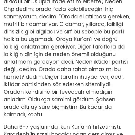
dikkatli bir üslupla ifade ettim elbette) Neden
Chp dedim; orada fazla kalabileceğini hiç
sanmıyorum, dedim. “Orada el atılması gereken,
müfrit bir damar var. O damar, yıllarca, laikliği
dinsizlik gibi algıladı ve sırf bu sebeple bu parti
halkla buluşamadı. Oraya Kur’an’ı ve doğru
laikliği anlatmam gerekiyor. Diğer taraflara da
laikliğin din için de neden önemli olduğunu
anlatmam gerekiyor” dedi. Neden iktidar partisi
değil, dedim. Orada daha rahat olmaz mı bu
hizmet? dedim. Diğer tarafın ihtiyacı var, dedi.
İktidar partisinden söz ederken sitemliydi.
Oradan kendisine bir teveccüh olmadığını
anladım. Oldukça samimi gördüm. Şahsen
orada altı ay süre biçmiştim. Bu kadar da
kalmadı, koptu.
Daha 6-7 yaşlarında iken Kur’anı’ı hıfzetmişti.
Karadeniz’in sayılı hocalarından ders almış ve