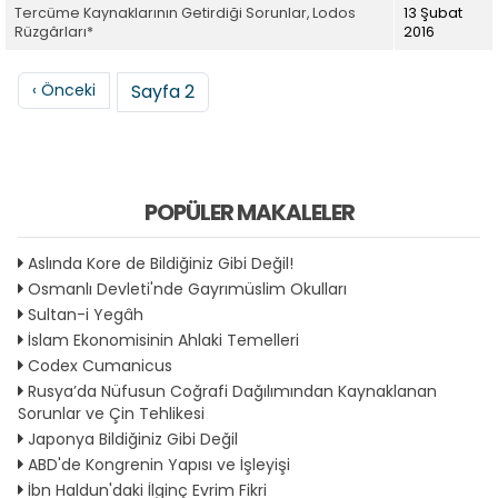
Tercüme Kaynaklarının Getirdiği Sorunlar, Lodos
13 Şubat
Rüzgârları*
2016
Sayfalama
Önceki sayfa
‹ Önceki
Sayfa 2
POPÜLER MAKALELER
Aslında Kore de Bildiğiniz Gibi Değil!
Osmanlı Devleti'nde Gayrımüslim Okulları
Sultan-i Yegâh
İslam Ekonomisinin Ahlaki Temelleri
Codex Cumanicus
Rusya’da Nüfusun Coğrafi Dağılımından Kaynaklanan
Sorunlar ve Çin Tehlikesi
Japonya Bildiğiniz Gibi Değil
ABD'de Kongrenin Yapısı ve İşleyişi
İbn Haldun'daki İlginç Evrim Fikri