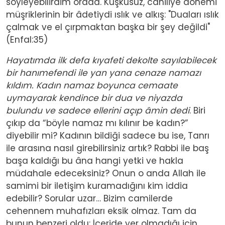
söyleyebilirdim orada. Kuşkusuz, cahiliye dönemi
müşriklerinin bir âdetiydi ıslık ve alkış: "Duaları ıslık
çalmak ve el çırpmaktan başka bir şey değildi"
(Enfal:35)
Hayatımda ilk defa kıyafeti dekolte sayılabilecek
bir hanımefendi ile yan yana cenaze namazı
kıldım. Kadın namaz boyunca cemaate
uymayarak kendince bir dua ve niyazda
bulundu ve sadece ellerini açıp âmin dedi
. Biri
çıkıp da “böyle namaz mı kılınır be kadın?”
diyebilir mi? Kadının bildiği sadece bu ise, Tanrı
ile arasına nasıl girebilirsiniz artık? Rabbi ile baş
başa kaldığı bu âna hangi yetki ve hakla
müdahale edeceksiniz? Onun o anda Allah ile
samimi bir iletişim kuramadığını kim iddia
edebilir? Sorular uzar… Bizim camilerde
cehennem muhafızları eksik olmaz. Tam da
bunun benzeri oldu: İçeride yer olmadığı için