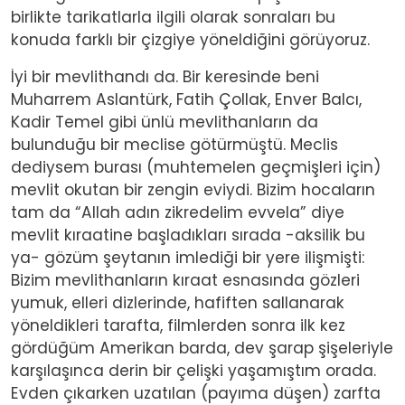
birlikte tarikatlarla ilgili olarak sonraları bu
konuda farklı bir çizgiye yöneldiğini görüyoruz.
İyi bir mevlithandı da. Bir keresinde beni
Muharrem Aslantürk, Fatih Çollak, Enver Balcı,
Kadir Temel gibi ünlü mevlithanların da
bulunduğu bir meclise götürmüştü. Meclis
dediysem burası (muhtemelen geçmişleri için)
mevlit okutan bir zengin eviydi. Bizim hocaların
tam da “Allah adın zikredelim evvela” diye
mevlit kıraatine başladıkları sırada -aksilik bu
ya- gözüm şeytanın imlediği bir yere ilişmişti:
Bizim mevlithanların kıraat esnasında gözleri
yumuk, elleri dizlerinde, hafiften sallanarak
yöneldikleri tarafta, filmlerden sonra ilk kez
gördüğüm Amerikan barda, dev şarap şişeleriyle
karşılaşınca derin bir çelişki yaşamıştım orada.
Evden çıkarken uzatılan (payıma düşen) zarfta