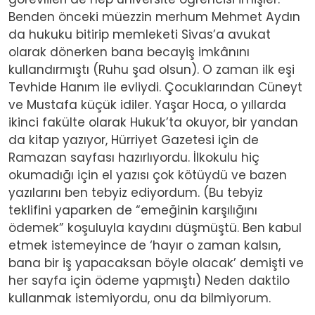
Benden önceki müezzin merhum Mehmet Aydın
da hukuku bitirip memleketi Sivas’a avukat
olarak dönerken bana becayiş imkânını
kullandırmıştı (Ruhu şad olsun). O zaman ilk eşi
Tevhide Hanım ile evliydi. Çocuklarından Cüneyt
ve Mustafa küçük idiler. Yaşar Hoca, o yıllarda
ikinci fakülte olarak Hukuk’ta okuyor, bir yandan
da kitap yazıyor, Hürriyet Gazetesi için de
Ramazan sayfası hazırlıyordu. İlkokulu hiç
okumadığı için el yazısı çok kötüydü ve bazen
yazılarını ben tebyiz ediyordum. (Bu tebyiz
teklifini yaparken de “emeğinin karşılığını
ödemek” koşuluyla kaydını düşmüştü. Ben kabul
etmek istemeyince de ‘hayır o zaman kalsın,
bana bir iş yapacaksan böyle olacak’ demişti ve
her sayfa için ödeme yapmıştı) Neden daktilo
kullanmak istemiyordu, onu da bilmiyorum.