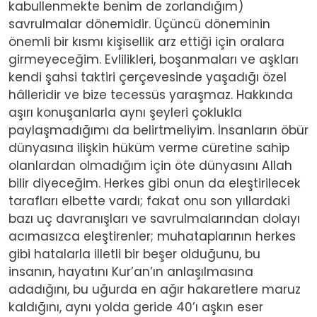
kabullenmekte benim de zorlandığım)
savrulmalar dönemidir. Üçüncü döneminin
önemli bir kısmı kişisellik arz ettiği için oralara
girmeyeceğim. Evlilikleri, boşanmaları ve aşkları
kendi şahsi taktiri çerçevesinde yaşadığı özel
hâlleridir ve bize tecessüs yaraşmaz. Hakkında
aşırı konuşanlarla aynı şeyleri çoklukla
paylaşmadığımı da belirtmeliyim. İnsanların öbür
dünyasına ilişkin hüküm verme cüretine sahip
olanlardan olmadığım için öte dünyasını Allah
bilir diyeceğim. Herkes gibi onun da eleştirilecek
tarafları elbette vardı; fakat onu son yıllardaki
bazı uç davranışları ve savrulmalarından dolayı
acımasızca eleştirenler; muhataplarının herkes
gibi hatalarla illetli bir beşer olduğunu, bu
insanın, hayatını Kur’an’ın anlaşılmasına
adadığını, bu uğurda en ağır hakaretlere maruz
kaldığını, aynı yolda geride 40’ı aşkın eser