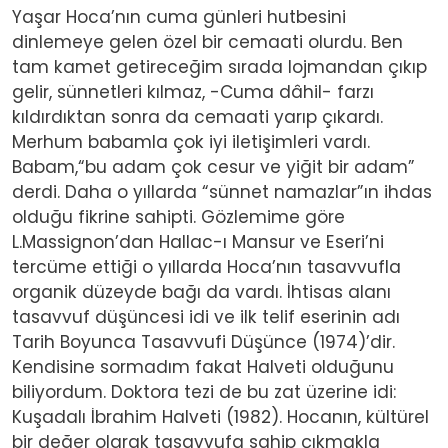
Yaşar Hoca’nın cuma günleri hutbesini
dinlemeye gelen özel bir cemaati olurdu. Ben
tam kamet getireceğim sırada lojmandan çıkıp
gelir, sünnetleri kılmaz, -Cuma dâhil- farzı
kıldırdıktan sonra da cemaati yarıp çıkardı.
Merhum babamla çok iyi iletişimleri vardı.
Babam,“bu adam çok cesur ve yiğit bir adam”
derdi. Daha o yıllarda “sünnet namazlar”ın ihdas
olduğu fikrine sahipti. Gözlemime göre
L.Massignon’dan Hallac-ı Mansur ve Eseri’ni
tercüme ettiği o yıllarda Hoca’nın tasavvufla
organik düzeyde bağı da vardı. İhtisas alanı
tasavvuf düşüncesi idi ve ilk telif eserinin adı
Tarih Boyunca Tasavvufi Düşünce (1974)’dir.
Kendisine sormadım fakat Halveti olduğunu
biliyordum. Doktora tezi de bu zat üzerine idi:
Kuşadalı İbrahim Halveti (1982). Hocanın, kültürel
bir değer olarak tasavvufa sahip çıkmakla