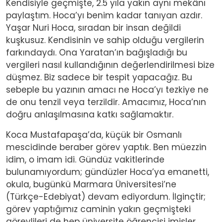
Kendisiyle geçmişte, 2.5 yıla yakın aynı mekânı
paylaştım. Hoca’yı benim kadar tanıyan azdır.
Yaşar Nuri Hoca, sıradan bir insan değildi
kuşkusuz. Kendisinin ve sahip olduğu vergilerin
farkındaydı. Ona Yaratan’ın bağışladığı bu
vergileri nasıl kullandığının değerlendirilmesi bize
düşmez. Biz sadece bir tespit yapacağız. Bu
sebeple bu yazının amacı ne Hoca’yı tezkiye ne
de onu tenzil veya terzildir. Amacımız, Hoca’nın
doğru anlaşılmasına katkı sağlamaktır.
Koca Mustafapaşa’da, küçük bir Osmanlı
mescidinde beraber görev yaptık. Ben müezzin
idim, o imam idi. Gündüz vakitlerinde
bulunamıyordum; gündüzler Hoca’ya emanetti,
okula, bugünkü Marmara Üniversitesi’ne
(Türkçe-Edebiyat) devam ediyordum. İlginçtir;
görev yaptığımız caminin yakın geçmişteki
görevlileri de hep üniversite öğrencisi imişler.