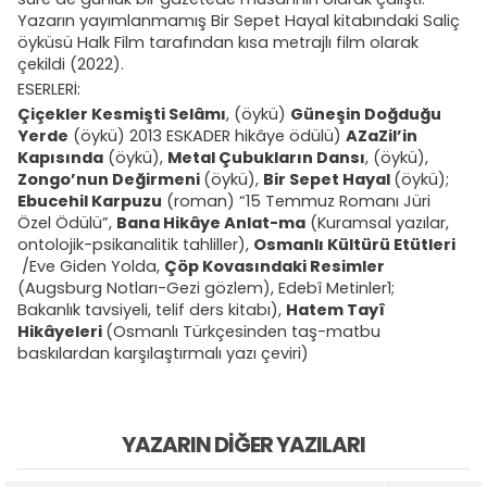
Yazarın yayımlanmamış Bir Sepet Hayal kitabındaki Saliç
öyküsü Halk Film tarafından kısa metrajlı film olarak
çekildi (2022).
ESERLERİ:
Çiçekler Kesmişti Selâmı
, (öykü)
Güneşin Doğduğu
Yerde
(öykü) 2013 ESKADER hikâye ödülü)
AZaZil’in
Kapısında
(öykü),
Metal Çubukların Dansı
, (öykü),
Zongo’nun Değirmeni
(öykü),
Bir Sepet Hayal
(öykü);
Ebucehil Karpuzu
(roman) “15 Temmuz Romanı Jüri
Özel Ödülü”,
Bana Hikâye Anlat-ma
(Kuramsal yazılar,
ontolojik-psikanalitik tahliller),
Osmanlı Kültürü Etütleri
/Eve Giden Yolda,
Çöp Kovasındaki Resimler
(Augsburg Notları-Gezi gözlem), Edebî Metinler1;
Bakanlık tavsiyeli, telif ders kitabı),
Hatem Tayî
Hikâyeleri
(Osmanlı Türkçesinden taş-matbu
baskılardan karşılaştırmalı yazı çeviri)
YAZARIN DIĞER YAZILARI