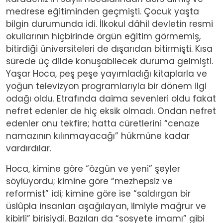
medrese eğitiminden geçmişti. Çocuk yaşta
bilgin durumunda idi. İlkokul dâhil devletin resmi
okullarının hiçbirinde örgün eğitim görmemiş,
bitirdiği üniversiteleri de dışarıdan bitirmişti. Kısa
sürede üç dilde konuşabilecek duruma gelmişti.
Yaşar Hoca, peş peşe yayımladığı kitaplarla ve
yoğun televizyon programlarıyla bir dönem ilgi
odağı oldu. Etrafında daima sevenleri oldu fakat
nefret edenler de hiç eksik olmadı. Ondan nefret
edenler onu tekfire; hatta cüretlerini “cenaze
namazının kılınmayacağı” hükmüne kadar
vardırdılar.
Hoca, kimine göre “özgün ve yeni” şeyler
söylüyordu; kimine göre “mezhepsiz ve
reformist” idi; kimine göre ise “saldırgan bir
üslûpla insanları aşağılayan, ilmiyle mağrur ve
kibirli” birisiydi. Bazıları da “sosyete imamı” gibi