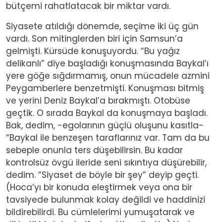
bütçemi rahatlatacak bir miktar vardı.
Siyasete atıldığı dönemde, seçime iki üç gün
vardı. Son mitinglerden biri için Samsun’a
gelmişti. Kürsüde konuşuyordu. “Bu yağız
delikanlı” diye başladığı konuşmasında Baykal’ı
yere göğe sığdırmamış, onun mücadele azmini
Peygamberlere benzetmişti. Konuşması bitmiş
ve yerini Deniz Baykal’a bırakmıştı. Otobüse
geçtik. O sırada Baykal da konuşmaya başladı.
Bak, dedim, -egolarının güçlü oluşunu kasıtla-
“Baykal ile benzeşen taraflarınız var. Tam da bu
sebeple onunla ters düşebilirsin. Bu kadar
kontrolsüz övgü ileride seni sıkıntıya düşürebilir,
dedim. “Siyaset de böyle bir şey” deyip geçti.
(Hoca’yı bir konuda eleştirmek veya ona bir
tavsiyede bulunmak kolay değildi ve haddinizi
bildirebilirdi. Bu cümlelerimi yumuşatarak ve