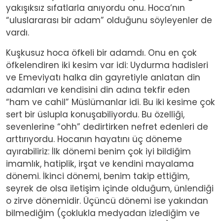
yakışıksız sıfatlarla anıyordu onu. Hoca’nın
“uluslararası bir adam” olduğunu söyleyenler de
vardı.
Kuşkusuz hoca öfkeli bir adamdı. Onu en çok
öfkelendiren iki kesim var idi: Uydurma hadisleri
ve Emeviyatı halka din gayretiyle anlatan din
adamları ve kendisini din adına tekfir eden
“ham ve cahil” Müslümanlar idi. Bu iki kesime çok
sert bir üslupla konuşabiliyordu. Bu özelliği,
sevenlerine “ohh” dedirtirken nefret edenleri de
arttırıyordu. Hocanın hayatını üç döneme
ayırabiliriz: İlk dönemi benim çok iyi bildiğim
imamlık, hatiplik, irşat ve kendini mayalama
dönemi. İkinci dönemi, benim takip ettiğim,
seyrek de olsa iletişim içinde olduğum, ünlendiği
o zirve dönemidir. Üçüncü dönemi ise yakından
bilmediğim (çoklukla medyadan izlediğim ve