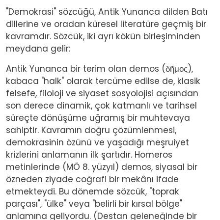
"Demokrasi" sözcüğü, Antik Yunanca dilden Batı
dillerine ve oradan küresel literatüre geçmiş bir
kavramdır. Sözcük, iki ayrı kökün birleşiminden
meydana gelir:
Antik Yunanca bir terim olan demos (δῆμος),
kabaca "halk" olarak tercüme edilse de, klasik
felsefe, filoloji ve siyaset sosyolojisi açısından
son derece dinamik, çok katmanlı ve tarihsel
süreçte dönüşüme uğramış bir muhtevaya
sahiptir. Kavramın doğru çözümlenmesi,
demokrasinin özünü ve yaşadığı meşruiyet
krizlerini anlamanın ilk şartıdır. Homeros
metinlerinde (MÖ 8. yüzyıl) demos, siyasal bir
özneden ziyade coğrafi bir mekânı ifade
etmekteydi. Bu dönemde sözcük, "toprak
parçası", "ülke" veya "belirli bir kırsal bölge"
anlamına geliyordu. (Destan geleneğinde bir