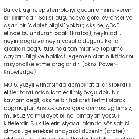
Bu yaklaşım, epistemolojiyi gücün emrine veren
bir kırılmadır. Sofist düşünceye göre, evrensel ve
aşkın bir "adalet bilgisi" yoktur; aksine, gücü
elinde bulunduran odak (kratos), neyin adil,
neyin doğru ve neyin yasal olduğunu kendi
çıkarları doğrultusunda tanımlar ve topluma
dayatır. Bilgi ve hakikat, egemen olanın iktidarını
rasyonalize etme araçlarıdır. (bknz. Power-
Knowledge)
MÖ 5. yüzyıl Atina’sında demokratia, aristokratik
elitler tarafından icat edilmiş övgü dolu bir
kavram değil, aksine bir hakaret terimi olarak
doğmuştur. Aristokrasiye göre demos, eğitimsiz,
mülksüz ve mülkiyet bilinci olmayan yoksul
kitlelerdir. Bu kitlelerin siyasal alanda söz sahibi
olması, geleneksel anayasal düzenin (arche)
yıkılması ve kaba gücün (kratos) nitelikli azınlığa