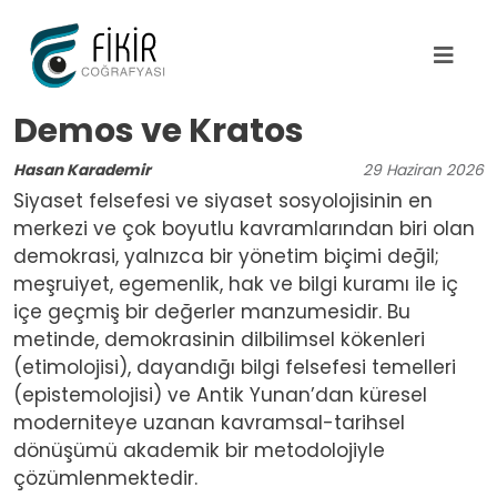
Ana içeriğe atla
Demos ve Kratos
Hasan Karademir
29
Haziran
2026
Siyaset felsefesi ve siyaset sosyolojisinin en
merkezi ve çok boyutlu kavramlarından biri olan
demokrasi, yalnızca bir yönetim biçimi değil;
meşruiyet, egemenlik, hak ve bilgi kuramı ile iç
içe geçmiş bir değerler manzumesidir. Bu
metinde, demokrasinin dilbilimsel kökenleri
(etimolojisi), dayandığı bilgi felsefesi temelleri
(epistemolojisi) ve Antik Yunan’dan küresel
moderniteye uzanan kavramsal-tarihsel
dönüşümü akademik bir metodolojiyle
çözümlenmektedir.