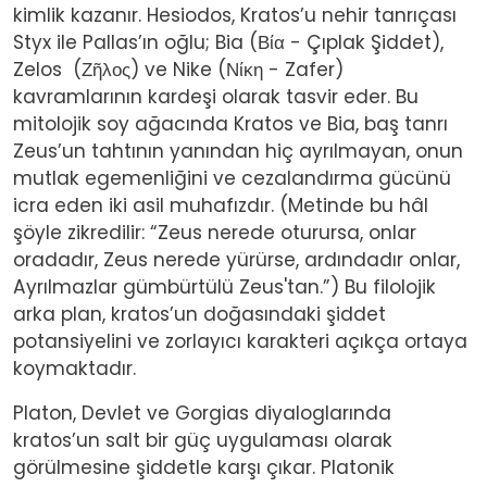
kimlik kazanır. Hesiodos, Kratos’u nehir tanrıçası
Styx ile Pallas’ın oğlu; Bia (Βία - Çıplak Şiddet),
Zelos (Ζῆλος) ve Nike (Νίκη - Zafer)
kavramlarının kardeşi olarak tasvir eder. Bu
mitolojik soy ağacında Kratos ve Bia, baş tanrı
Zeus’un tahtının yanından hiç ayrılmayan, onun
mutlak egemenliğini ve cezalandırma gücünü
icra eden iki asil muhafızdır. (Metinde bu hâl
şöyle zikredilir: “Zeus nerede oturursa, onlar
oradadır, Zeus nerede yürürse, ardındadır onlar,
Ayrılmazlar gümbürtülü Zeus'tan.”) Bu filolojik
arka plan, kratos’un doğasındaki şiddet
potansiyelini ve zorlayıcı karakteri açıkça ortaya
koymaktadır.
Platon, Devlet ve Gorgias diyaloglarında
kratos’un salt bir güç uygulaması olarak
görülmesine şiddetle karşı çıkar. Platonik