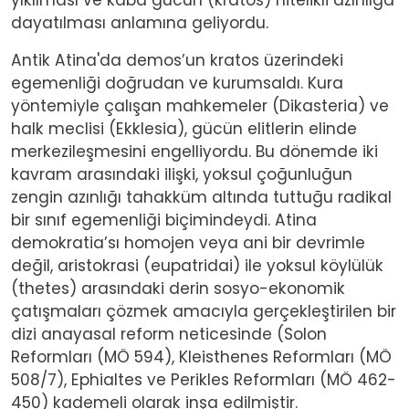
dayatılması anlamına geliyordu.
Antik Atina'da demos’un kratos üzerindeki
egemenliği doğrudan ve kurumsaldı. Kura
yöntemiyle çalışan mahkemeler (Dikasteria) ve
halk meclisi (Ekklesia), gücün elitlerin elinde
merkezileşmesini engelliyordu. Bu dönemde iki
kavram arasındaki ilişki, yoksul çoğunluğun
zengin azınlığı tahakküm altında tuttuğu radikal
bir sınıf egemenliği biçimindeydi. Atina
demokratia’sı homojen veya ani bir devrimle
değil, aristokrasi (eupatridai) ile yoksul köylülük
(thetes) arasındaki derin sosyo-ekonomik
çatışmaları çözmek amacıyla gerçekleştirilen bir
dizi anayasal reform neticesinde (Solon
Reformları (MÖ 594), Kleisthenes Reformları (MÖ
508/7), Ephialtes ve Perikles Reformları (MÖ 462-
450) kademeli olarak inşa edilmiştir.