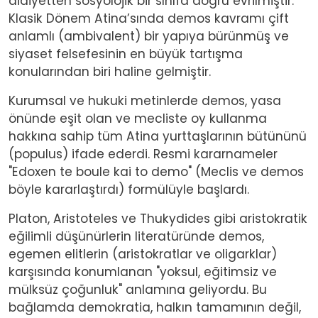
aidiyetten sosyolojik bir sınıfa doğru evrilmiştir.
Klasik Dönem Atina’sında demos kavramı çift
anlamlı (ambivalent) bir yapıya bürünmüş ve
siyaset felsefesinin en büyük tartışma
konularından biri haline gelmiştir.
Kurumsal ve hukuki metinlerde demos, yasa
önünde eşit olan ve mecliste oy kullanma
hakkına sahip tüm Atina yurttaşlarının bütününü
(populus) ifade ederdi. Resmi kararnameler
"Edoxen te boule kai to demo" (Meclis ve demos
böyle kararlaştırdı) formülüyle başlardı.
Platon, Aristoteles ve Thukydides gibi aristokratik
eğilimli düşünürlerin literatüründe demos,
egemen elitlerin (aristokratlar ve oligarklar)
karşısında konumlanan "yoksul, eğitimsiz ve
mülksüz çoğunluk" anlamına geliyordu. Bu
bağlamda demokratia, halkın tamamının değil,