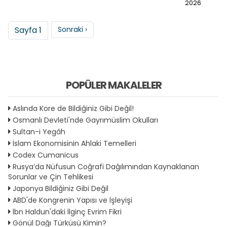
2026
Sayfalama
Sonraki sayfa
Sayfa 1
Sonraki ›
POPÜLER MAKALELER
Aslında Kore de Bildiğiniz Gibi Değil!
Osmanlı Devleti'nde Gayrımüslim Okulları
Sultan-i Yegâh
İslam Ekonomisinin Ahlaki Temelleri
Codex Cumanicus
Rusya’da Nüfusun Coğrafi Dağılımından Kaynaklanan
Sorunlar ve Çin Tehlikesi
Japonya Bildiğiniz Gibi Değil
ABD'de Kongrenin Yapısı ve İşleyişi
İbn Haldun'daki İlginç Evrim Fikri
Gönül Dağı Türküsü Kimin?