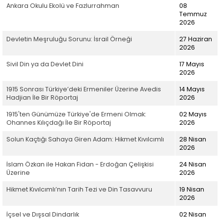
Ankara Okulu Ekolü ve Fazlurrahman
08
Temmuz
2026
Devletin Meşruluğu Sorunu: İsrail Örneği
27 Haziran
2026
Sivil Din ya da Devlet Dini
17 Mayıs
2026
1915 Sonrası Türkiye’deki Ermeniler Üzerine Avedis
14 Mayıs
Hadjian İle Bir Röportaj
2026
1915'ten Günümüze Türkiye'de Ermeni Olmak:
02 Mayıs
Ohannes Kılıçdağı İle Bir Röportaj
2026
Solun Kaçtığı Sahaya Giren Adam: Hikmet Kıvılcımlı
28 Nisan
2026
İslam Özkan ile Hakan Fidan - Erdoğan Çelişkisi
24 Nisan
Üzerine
2026
Hikmet Kıvılcımlı’nın Tarih Tezi ve Din Tasavvuru
19 Nisan
2026
İçsel ve Dışsal Dindarlık
02 Nisan