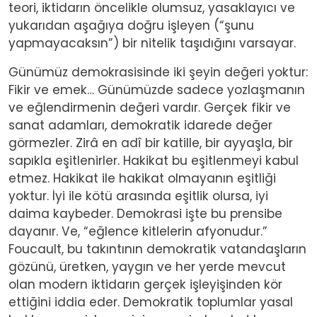
teori, iktidarın öncelikle olumsuz, yasaklayıcı ve
yukarıdan aşağıya doğru işleyen (“şunu
yapmayacaksın”) bir nitelik taşıdığını varsayar.
Günümüz demokrasisinde iki şeyin değeri yoktur:
Fikir ve emek… Günümüzde sadece yozlaşmanın
ve eğlendirmenin değeri vardır. Gerçek fikir ve
sanat adamları, demokratik idarede değer
görmezler. Zirâ en adî bir katille, bir ayyaşla, bir
sapıkla eşitlenirler. Hakikat bu eşitlenmeyi kabul
etmez. Hakikat ile hakikat olmayanın eşitliği
yoktur. İyi ile kötü arasında eşitlik olursa, iyi
daima kaybeder. Demokrasi işte bu prensibe
dayanır. Ve, “eğlence kitlelerin afyonudur.”
Foucault, bu takıntının demokratik vatandaşların
gözünü, üretken, yaygın ve her yerde mevcut
olan modern iktidarın gerçek işleyişinden kör
ettiğini iddia eder. Demokratik toplumlar yasal