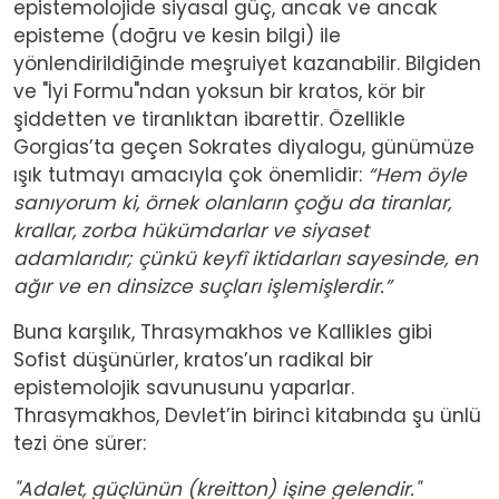
epistemolojide siyasal güç, ancak ve ancak
episteme (doğru ve kesin bilgi) ile
yönlendirildiğinde meşruiyet kazanabilir. Bilgiden
ve "İyi Formu"ndan yoksun bir kratos, kör bir
şiddetten ve tiranlıktan ibarettir. Özellikle
Gorgias’ta geçen Sokrates diyalogu, günümüze
ışık tutmayı amacıyla çok önemlidir:
“Hem öyle
sanıyorum ki, örnek olanların çoğu da tiranlar,
krallar, zorba hükümdarlar ve siyaset
adamlarıdır; çünkü keyfî iktidarları sayesinde, en
ağır ve en dinsizce suçları işlemişlerdir.”
Buna karşılık, Thrasymakhos ve Kallikles gibi
Sofist düşünürler, kratos’un radikal bir
epistemolojik savunusunu yaparlar.
Thrasymakhos, Devlet’in birinci kitabında şu ünlü
tezi öne sürer:
"Adalet, güçlünün (kreitton) işine gelendir."