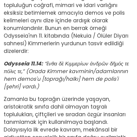
topluluğun coğrafi, mimari ve idari varlığını
eksiksiz betimlemek amacıyla demos ve polis
kelimeleri aynı dize içinde ardışık olarak
konumlandırılır. Bunun en berrak örneği
Odysseia'nın 11. kitabında (Nekuia / Ölüler Diyarı
sahnesi) Kimmerlerin yurdunun tasvir edildiği
dizelerdir:
Odysseia 11.14:
“ἔνθα δὲ Κιμμερίων ἀνδρῶν δῆμός τε
πόλις τε,” (Orada Kimmer kavminin/adamlarının
hem demos'u [toprağı/halkı] hem de polis'i
[şehri] vardı.)
Zamanla bu toprağın üzerinde yaşayan,
aristokratik sınıfa dahil olmayan taşralı
toplulukları, çiftçileri ve sıradan özgür insanları
tanımlamak için kullanılmaya başlandı.
Dolayısıyla ilk evrede kavram, mekânsal bir