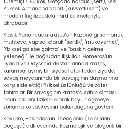
türemiştir. Bu kök, Gotçada hardus (sert), Eski
Yüksek Almancada hart (kuvvetli/sert) ve
modern İngilizcedeki hard kelimeleriyle
akrabadır.
Klasik Yunancada kratos’un kazandığı semantik
muhteva, yapısal olarak "sertlik", "mukavemet",
"fiziksel galebe çalma" ve "baskın gelme
yeteneği" ile doğrudan ilişkilidir. Homeros’un
İlyada ve Odysseia destanlarında kratos,
kurumsallaşmış bir siyasal otoriteden ziyade,
savaş meydanında bir savaşçının düşmanına
karşı elde ettiği fiziksel üstünlüğü ve zaferi
tanımlar. Bir savaşçının kratos’a sahip olması,
onun rakibini fiziksel olarak boyun eğmeye
zorlama kapasitesinin bulunduğunu gösterir.
Kavram, Hesiodos’un Theogonia (Tanrıların
Doğuşu) adlı eserinde kozmolojik ve alegorik bir