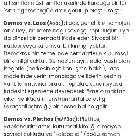
alt sınıfların üst sınıflar üzerinde kurduğu bir tür
"sınıf egemenliği" olarak görülüp eleştirilmiştir.
Demos vs. Laos (λαός):
Laos, genellikle homojen
bir kitleyi, bir lidere bağlı savaşçı topluluğunu ya
da dinsel bir cemaati ifade eder. Siyasal bir
iradesi veya kurumsal bir kimliği yoktur.
Demokrasinin temelinde cemaatlerin kurumsal
bir kimliği yoktur. Demos’un ayırt edici vasfı olan
isegoria (herkesin eşit konuşma hakkı), Laos
modelinde yerini monoloğa ve liderin sesinin
yankılanmasına bırakır. Topluluk, kendi siyasal
iradesini egemene devrederek özne olmaktan
çıkar ve iktidarın enstrümantalize ettiği
(araçsallaştırdığı) bir nesne haline gelir.
Demos vs. Plethos (πλῆθος):
Plethos,
yapılandırılmamış, kurumsal kimliği olmayan,
sayısal çokluğu ve "kalabalığı" (çoğu zaman