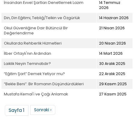
İnsandan Evvel Şartları Denetlemek Lazım
14 Temmuz
2026
Din, Din Eğitimi, Tebliğ/Telkin ve Özgürlük
14 Haziran 2026
Okul Güvenliğine Dair Bütüncül Bir
21 Nisan 2026
Değerlendirme
Okullarda Rehberlik Hizmetleri
20 Nisan 2026
İlber Ortaylı'nın Ardından
14 Mart 2026
Laiklik Neyin Teminatıdır?
30 Aralık 2025
“Eğitim Şart” Demek Yetiyor mu?
22 Aralık 2025
“Bekle Beni”: Bir Romanın Düşündürdükleri
29 Kasım 2025
Mustafa Kemal'i ve Çağı Anlamak
27 Kasım 2025
Sayfalama
Sonraki sayfa
Sayfa 1
Sonraki ›