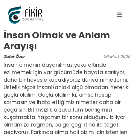
Ana içeriğe atla
İnsan Olmak ve Anlam
Arayışı
Zafer Özer
26
Mart
2025
İnsan olmanın dayanılmaz yükü altında
ezilmemek için var gücümüzle hayata sarılıyor,
daha bir hevesle kucaklıyoruz dünya nimetlerini.
Üstelik hiçbir insani/ahlaki ölçü olmadan. Yeter ki
güçlü olalım. Güçlü olalım ki, kimse hesap
sormasın ve ihata ettiğimiz nimetler daha bir
çoğalsın. Bitimsizlik arzusu tüm benliğimizi
kuşatmakta. Yaşamın bir sonu olduğunu biliyor
olmamıza rağmen, bu gerçeği itina ile teğet
geçiyoruz. Farkında olma hali bizim için istenilen