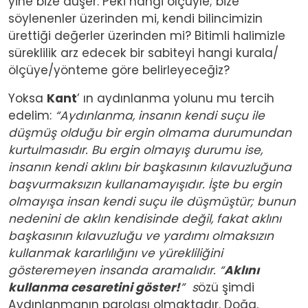
yine bize düşer. Peki hangi ölçüyle; bize
söylenenler üzerinden mi, kendi bilincimizin
ürettiği değerler üzerinden mi? Bitimli halimizle
süreklilik arz edecek bir sabiteyi hangi kurala/
ölçüye/yönteme göre belirleyeceğiz?
Yoksa
Kant
’ ın aydınlanma yolunu mu tercih
edelim:
“Aydınlanma, insanın kendi suçu ile
düşmüş olduğu bir ergin olmama durumundan
kurtulmasıdır. Bu ergin olmayış durumu ise,
insanın kendi aklını bir başkasının kılavuzluğuna
başvurmaksızın kullanamayışıdır. İşte bu ergin
olmayışa insan kendi suçu ile düşmüştür; bunun
nedenini de aklın kendisinde değil, fakat aklını
başkasının kılavuzluğu ve yardımı olmaksızın
kullanmak kararlılığını ve yürekliliğini
gösteremeyen insanda aramalıdır. “
Aklını
kullanma cesaretini göster!
” s
özü şimdi
Aydınlanmanın parolası olmaktadır. Doğa,