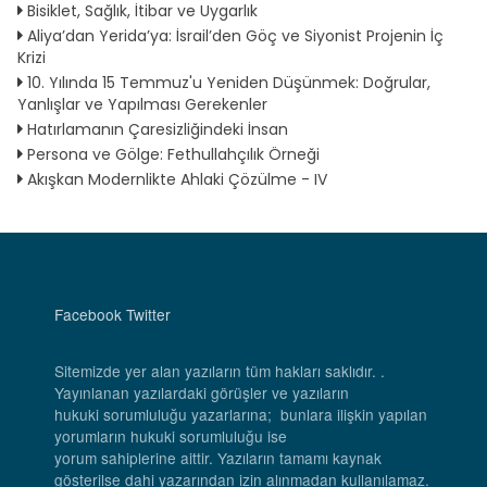
Bisiklet, Sağlık, İtibar ve Uygarlık
Aliya’dan Yerida’ya: İsrail’den Göç ve Siyonist Projenin İç
Krizi
10. Yılında 15 Temmuz'u Yeniden Düşünmek: Doğrular,
Yanlışlar ve Yapılması Gerekenler
Hatırlamanın Çaresizliğindeki İnsan
Persona ve Gölge: Fethullahçılık Örneği
Akışkan Modernlikte Ahlaki Çözülme - IV
Facebook
Twitter
Sitemizde yer alan yazıların tüm hakları saklıdır. .
Yayınlanan yazılardaki görüşler ve yazıların
hukuki sorumluluğu yazarlarına; bunlara ilişkin yapılan
yorumların hukuki sorumluluğu ise
yorum sahiplerine aittir. Yazıların tamamı kaynak
gösterilse dahi yazarından izin alınmadan kullanılamaz.