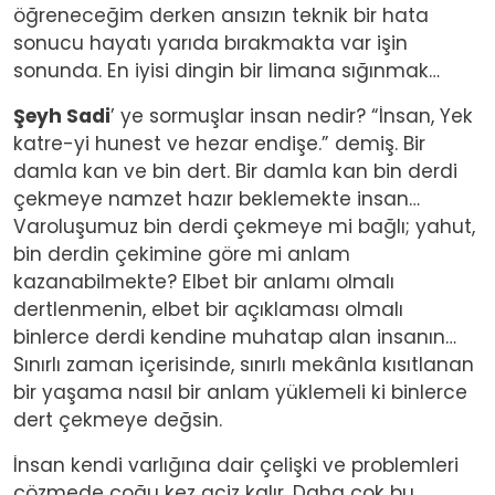
öğreneceğim derken ansızın teknik bir hata
sonucu hayatı yarıda bırakmakta var işin
sonunda. En iyisi dingin bir limana sığınmak…
Şeyh Sadi
’ ye sormuşlar insan nedir? “İnsan, Yek
katre-yi hunest ve hezar endişe.” demiş. Bir
damla kan ve bin dert. Bir damla kan bin derdi
çekmeye namzet hazır beklemekte insan…
Varoluşumuz bin derdi çekmeye mi bağlı; yahut,
bin derdin çekimine göre mi anlam
kazanabilmekte? Elbet bir anlamı olmalı
dertlenmenin, elbet bir açıklaması olmalı
binlerce derdi kendine muhatap alan insanın…
Sınırlı zaman içerisinde, sınırlı mekânla kısıtlanan
bir yaşama nasıl bir anlam yüklemeli ki binlerce
dert çekmeye değsin.
İnsan kendi varlığına dair çelişki ve problemleri
çözmede çoğu kez aciz kalır. Daha çok bu