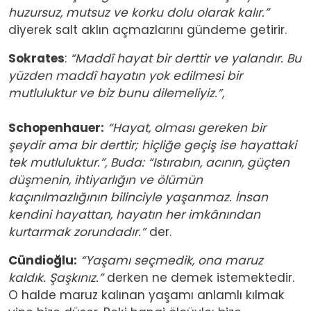
huzursuz, mutsuz ve korku dolu olarak kalır.”
diyerek salt aklın açmazlarını gündeme getirir.
Sokrates
:
“Maddî hayat bir derttir ve yalandır. Bu
yüzden maddî hayatın yok edilmesi bir
mutluluktur ve biz bunu dilemeliyiz.”,
Schopenhauer:
“Hayat, olması gereken bir
şeydir ama bir derttir; hiçliğe geçiş ise hayattaki
tek mutluluktur.”, Buda: “Istırabın, acının, güçten
düşmenin, ihtiyarlığın ve ölümün
kaçınılmazlığının bilinciyle yaşanmaz. İnsan
kendini hayattan, hayatın her imkânından
kurtarmak zorundadır.”
der.
Cündioğlu:
“Yaşamı seçmedik, ona maruz
kaldık. Şaşkınız.”
derken ne demek istemektedir.
O halde maruz kalınan yaşamı anlamlı kılmak