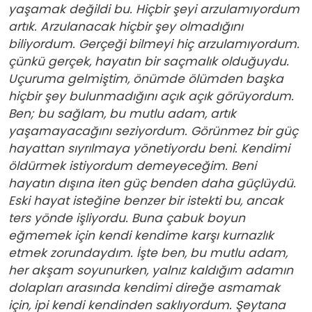
yaşamak değildi bu. Hiçbir şeyi arzulamıyordum
artık. Arzulanacak hiçbir şey olmadığını
biliyordum. Gerçeği bilmeyi hiç arzulamıyordum.
çünkü gerçek, hayatın bir saçmalık olduğuydu.
Uçuruma gelmiştim, önümde ölümden başka
hiçbir şey bulunmadığını açık açık görüyordum.
Ben; bu sağlam, bu mutlu adam, artık
yaşamayacağını seziyordum. Görünmez bir güç
hayattan sıyrılmaya yönetiyordu beni. Kendimi
öldürmek istiyordum demeyece­ğim. Beni
hayatın dışına iten güç benden daha güçlüydü.
Eski hayat iste­ğine benzer bir istekti bu, ancak
ters yönde işliyordu. Buna çabuk boyun
eğmemek için kendi kendime karşı kurnazlık
etmek zorundaydım. İşte ben, bu mutlu adam,
her akşam soyunurken, yalnız kaldığım adamın
do­lapları arasında kendimi direğe asmamak
için, ipi kendi kendinden saklı­yordum. Şeytana