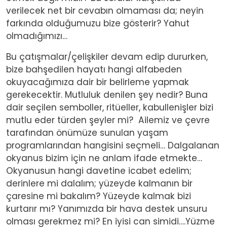
verilecek net bir cevabın olmaması da; neyin
farkında olduğumuzu bize gösterir? Yahut
olmadığımızı…
Bu çatışmalar/çelişkiler devam edip dururken,
bize bahşedilen hayatı hangi alfabeden
okuyacağımıza dair bir belirleme yapmak
gerekecektir. Mutluluk denilen şey nedir? Buna
dair seçilen semboller, ritüeller, kabullenişler bizi
mutlu eder türden şeyler mi? Ailemiz ve çevre
tarafından önümüze sunulan yaşam
programlarından hangisini seçmeli… Dalgalanan
okyanus bizim için ne anlam ifade etmekte…
Okyanusun hangi davetine icabet edelim;
derinlere mi dalalım; yüzeyde kalmanın bir
çaresine mi bakalım? Yüzeyde kalmak bizi
kurtarır mı? Yanımızda bir hava destek unsuru
olması gerekmez mi? En iyisi can simidi….Yüzme