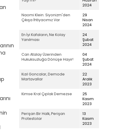
Yaşı mı?
Haziran
2024
man
Naomi Klein: Siyonizm'den
29
Çıkışa İhtiyacımız Var
Nisan
2024
En İyi Kafaların, Ne Kolay
24
Yanılması
Şubat
arının
2024
ına
Can Atalay Üzerinden
04
Hukuksuzluğa Dönüşe Hayır!
Şubat
2024
Kızıl Goncalar, Demode
22
ap
Martavallar
Aralık
2023
Kimse Kral Çıplak Demezse
25
arını
Kasım
2023
nin
Perişan Bir Halk, Perişan
13
Protestolar
Kasım
2023
l