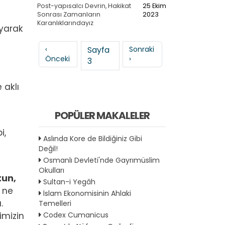
Post-yapısalcı Devrin, Hakikat
25 Ekim
Sonrası Zamanların
2023
Karanlıklarındayız
ayarak
Sayfalama
Önceki sayfa
Sonraki sayfa
‹
Sayfa
Sonraki
Önceki
›
3
 aklı
POPÜLER MAKALELER
i,
Aslında Kore de Bildiğiniz Gibi
Değil!
Osmanlı Devleti'nde Gayrımüslim
Okulları
tun,
Sultan-i Yegâh
z ne
İslam Ekonomisinin Ahlaki
.
Temelleri
Codex Cumanicus
imizin