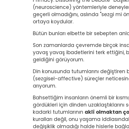
Primacy: Dissolving the Debate” başlıklı 
(neuroscience) yöntemleriyle deneyler
geçerli olmadığını, aslında "sezgi mi ö
ortaya koydular.
Bütün bunları elbette bir sebepten anl
Son zamanlarda çevremde birçok insan
yavaş yavaş ibadetlerini terk ettiğini
geldiğini görüyorum.
Din konusunda tutumlarını değiştiren bu
(sezgisel-affective) süreçler neticesi
arıyorum.
Bahsettiğim insanların önemli bir kısmı
gördükleri için dinden uzaklaştıkların
kadarki tutumlarının
aklî olmaktan ço
kuralları değil, onu yaşama iddiasındaki
değişiklik olmadığı halde hislerle bağla