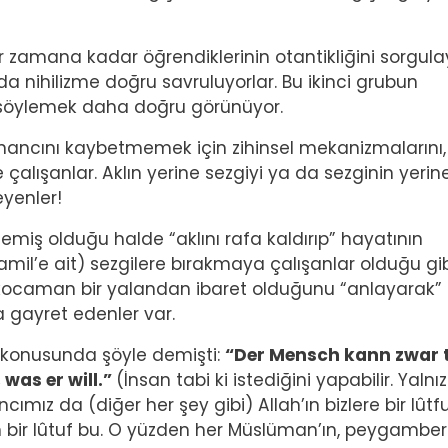
bir zamana kadar öğrendiklerinin otantikliğini sorgul
 da nihilizme doğru savruluyorlar. Bu ikinci grubun
 söylemek daha doğru görünüyor.
İnancını kaybetmemek için zihinsel mekanizmalarını,
lışanlar. Aklın yerine sezgiyi ya da sezginin yerine
yenler!
ş olduğu halde “aklını rafa kaldırıp” hayatının
mil’e ait) sezgilere bırakmaya çalışanlar olduğu gib
n kocaman bir yalandan ibaret olduğunu “anlayarak”
 gayret edenler var.
 konusunda şöyle demişti:
“Der Mensch kann zwar 
 was er will.”
(İnsan tabi ki istediğini yapabilir. Yalnı
ımız da (diğer her şey gibi) Allah’ın bizlere bir lûtfu
n bir lûtuf bu. O yüzden her Müslüman’ın, peygamber