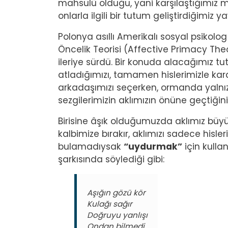
mahsulü olduğu, yani karşılaştığımız m
onlarla ilgili bir tutum geliştirdiğimiz 
Polonya asıllı Amerikalı sosyal psikolo
Öncelik Teorisi (Affective Primacy T
ileriye sürdü. Bir konuda alacağımız 
atladığımızı, tamamen hislerimizle kara
arkadaşımızı seçerken, ormanda yalnız 
sezgilerimizin aklımızın önüne geçtiğini
Birisine âşık olduğumuzda aklımız büy
kalbimize bırakır, aklımızı sadece hisl
bulamadıysak
“uydurmak”
için kulla
şarkısında söylediği gibi:
Aşığın gözü kör
Kulağı sağır
Doğruyu yanlışı
Ondan bilmedi