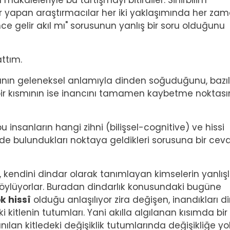
makaleleriyle bu tartışmayı bitirdiler. Sinirbilim
 yapan araştırmacılar her iki yaklaşımında her za
nce gelir akıl mı" sorusunun yanlış bir soru olduğunu
attım.
ın geleneksel anlamıyla dinden soğuduğunu, bazıl
, bir kısmının ise inancını tamamen kaybetme noktas
 insanların hangi zihni (bilişsel-cognitive) ve hissi
nde bulundukları noktaya geldikleri sorusuna bir cev
, kendini dindar olarak tanımlayan kimselerin yanlışl
ı söylüyorlar. Buradan dindarlık konusundaki bugüne
k hissî
olduğu anlaşılıyor zira değişen, inandıkları di
 kitlenin tutumları. Yani akılla algılanan kısımda bir
nılan kitledeki değişiklik tutumlarında değişikliğe yo