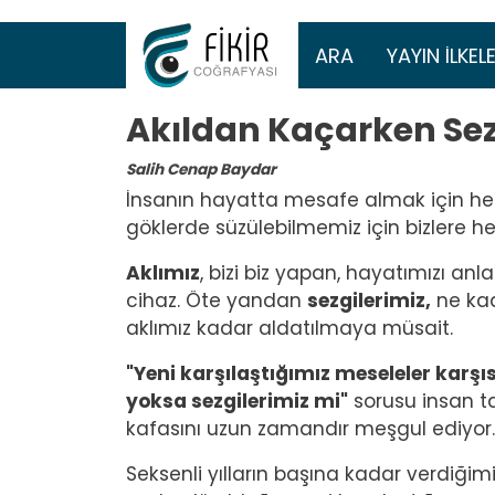
Ana gezinti 
ARA
YAYIN İLKELE
Akıldan Kaçarken Se
Salih Cenap Baydar
İnsanın hayatta mesafe almak için 
göklerde süzülebilmemiz için bizlere he
Aklımız
, bizi biz yapan, hayatımızı an
cihaz. Öte yandan
sezgilerimiz,
ne kad
aklımız kadar aldatılmaya müsait.
"Yeni karşılaştığımız meseleler karşıs
yoksa sezgilerimiz mi"
sorusu insan ta
kafasını uzun zamandır meşgul ediyor.
Seksenli yılların başına kadar verdiğim