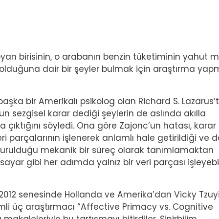
yan birisinin, o arabanın benzin tüketiminin yahut 
 olduğuna dair bir şeyler bulmak için araştırma yap
başka bir Amerikalı psikolog olan Richard S. Lazarus’
nun sezgisel karar dediği şeylerin de aslında akılla
a çıktığını söyledi. Ona göre Zajonc’un hatası, karar
ri parçalarının işlenerek anlamlı hale getirildiği ve 
uşturulduğu mekanik bir süreç olarak tanımlamaktan
isayar gibi her adımda yalnız bir veri parçası işleyeb
 2012 senesinde Hollanda ve Amerika’dan Vicky Tzuyi
li üç araştırmacı “Affective Primacy vs. Cognitive