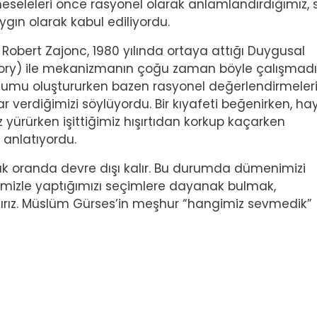
eseleleri önce rasyonel olarak anlamlandırdığımız, 
yaygın olarak kabul ediliyordu.
g Robert Zajonc, 1980 yılında ortaya attığı Duygusal
heory) ile mekanizmanın çoğu zaman böyle çalışmadı
tutumu oluştururken bazen rasyonel değerlendirmeler
r verdiğimizi söylüyordu. Bir kıyafeti beğenirken, ha
yürürken işittiğimiz hışırtıdan korkup kaçarken
 anlatıyordu.
ük oranda devre dışı kalır. Bu durumda dümenimizi
erimizle yaptığımızı seçimlere dayanak bulmak,
nırız. Müslüm Gürses’in meşhur “hangimiz sevmedik”