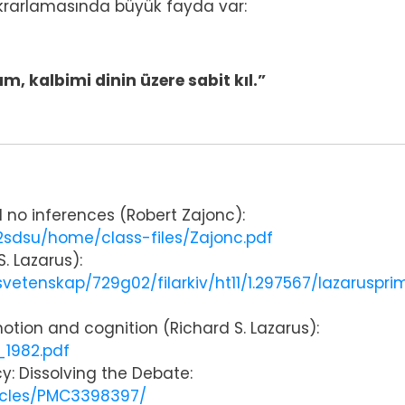
tekrarlamasında büyük fayda var:
ım, kalbimi dinin üzere sabit kıl.”
d no inferences (Robert Zajonc):
2sdsu/home/class-files/Zajonc.pdf
. Lazarus):
nsvetenskap/729g02/filarkiv/ht11/1.297567/lazaruspri
tion and cognition (Richard S. Lazarus):
_1982.pdf
y: Dissolving the Debate:
ticles/PMC3398397/