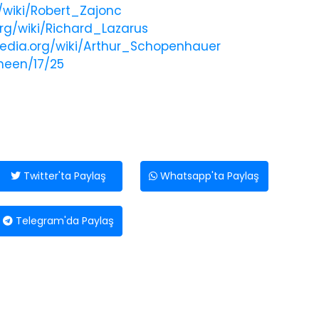
g/wiki/Robert_Zajonc
org/wiki/Richard_Lazarus
ipedia.org/wiki/Arthur_Schopenhauer
heen/17/25
Twitter'ta Paylaş
Whatsapp'ta Paylaş
Telegram'da Paylaş