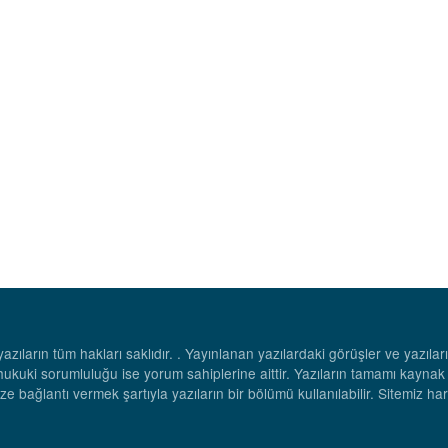
azıların tüm hakları saklıdır. . Yayınlanan yazılardaki görüşler ve yazıla
hukuki sorumluluğu ise yorum sahiplerine aittir. Yazıların tamamı kaynak
ze bağlantı vermek şartıyla yazıların bir bölümü kullanılabilir. Sitemiz ha