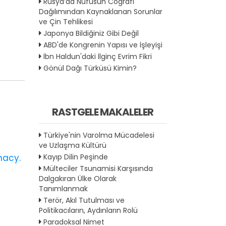
Rusya’da Nüfusun Coğrafi
Dağılımından Kaynaklanan Sorunlar
ve Çin Tehlikesi
Japonya Bildiğiniz Gibi Değil
ABD'de Kongrenin Yapısı ve İşleyişi
İbn Haldun'daki İlginç Evrim Fikri
Gönül Dağı Türküsü Kimin?
RASTGELE MAKALELER
Türkiye'nin Varolma Mücadelesi
ve Uzlaşma Kültürü
macy.
Kayıp Dilin Peşinde
Mülteciler Tsunamisi Karşısında
Dalgakıran Ülke Olarak
Tanımlanmak
Terör, Akıl Tutulması ve
Politikacıların, Aydınların Rolü
Paradoksal Nimet