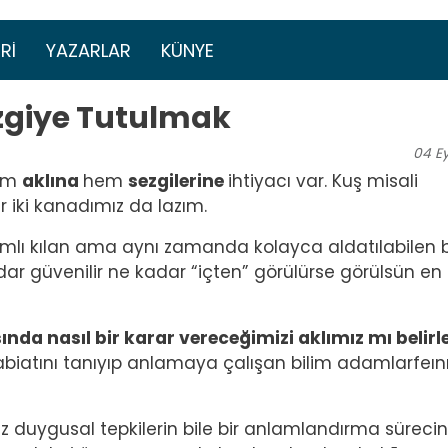
Ana içeriğe atla
menüsü
RI
YAZARLAR
KÜNYE
zgiye Tutulmak
04
Ey
hem
aklına
hem
sezgilerine
ihtiyacı var. Kuş misali
r iki kanadımız da lazım.
lamlı kılan ama aynı zamanda kolayca aldatılabilen b
ar güvenilir ne kadar “içten” görülürse görülsün en
ında nasıl bir karar vereceğimizi aklımız mı belirl
biatını tanıyıp anlamaya çalışan bilim adamlarfeın
iz duygusal tepkilerin bile bir anlamlandırma sürecin