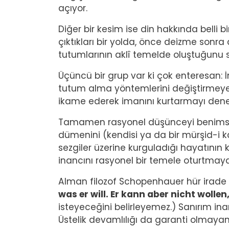
açıyor.
Diğer bir kesim ise din hakkında belli 
çıktıkları bir yolda, önce deizme sonra
tutumlarının aklî temelde oluştuğunu
Üçüncü bir grup var ki çok enteresan: 
tutum alma yöntemlerini değiştirmeye ça
ikame ederek imanını kurtarmayı dene
Tamamen rasyonel düşünceyi benimsemi
dümenini (kendisi ya da bir mürşid-i ka
sezgiler üzerine kurguladığı hayatını
inancını rasyonel bir temele oturtmaya
Alman filozof Schopenhauer hür irade
was er will. Er kann aber nicht wollen,
isteyeceğini belirleyemez.) Sanırım inanc
Üstelik devamlılığı da garanti olmaya