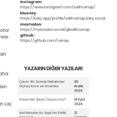
instagram
:
https://www.instagram.com/salihcenap/
bluesky
:
https://bsky.app/profile/salihcenap.bsky.social
mastadon
:
https://mastodon.social/@salihcenap
motor
github:
ması
https://github.com/cenap
tan
YAZARIN DIĞER YAZILARI
daha
Çeviri: Bir Günlük Diktatörler:
05
ilen
Güney Kore ve Amerika
Aralık
2024
İnsan Her Şeyin Ölçüsü mü?
19 Eylül
n Lai,
2024
Asıl Mesele Hz. Aişe'nin Evlilik
21