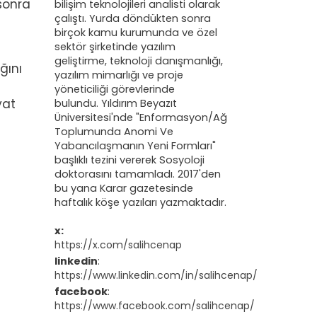
sonra
bilişim teknolojileri analisti olarak
çalıştı. Yurda döndükten sonra
birçok kamu kurumunda ve özel
sektör şirketinde yazılım
geliştirme, teknoloji danışmanlığı,
ğını
yazılım mimarlığı ve proje
i
yöneticiliği görevlerinde
yat
bulundu. Yıldırım Beyazıt
Üniversitesi'nde "
Enformasyon/Ağ
Toplumunda Anomi Ve
Yabancılaşmanın Yeni Formları
"
başlıklı tezini vererek Sosyoloji
doktorasını tamamladı. 2017'den
bu yana Karar gazetesinde
haftalık köşe yazıları yazmaktadır.
x:
https://x.com/salihcenap
linkedin
:
https://www.linkedin.com/in/salihcenap/
facebook
:
https://www.facebook.com/salihcenap/