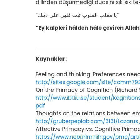
dilinden düşürmediği duasını sık sık 
“‏يا مقلب القلوب ثبت قلبي على دينك‏”
“Ey kalpleri hâlden hâle çeviren Allah
Kaynaklar:
Feeling and thinking: Preferences nee
http://sites.google.com/site/comm79
On the Primacy of Cognition (Richard S
http://www.ibl.liu.se/student/kognitio
pdf
Thoughts on the relations between emo
http://gruberpeplab.com/3131/Lazarus
Affective Primacy vs. Cognitive Primac
https://www.ncbi.nlm.nih.gov/pmc/ar