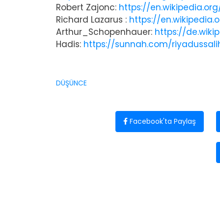
Robert Zajonc:
https://en.wikipedia.or
Richard Lazarus :
https://en.wikipedia.
Arthur_Schopenhauer:
https://de.wik
Hadis:
https://sunnah.com/riyadussali
DÜŞÜNCE
Facebook'ta Paylaş