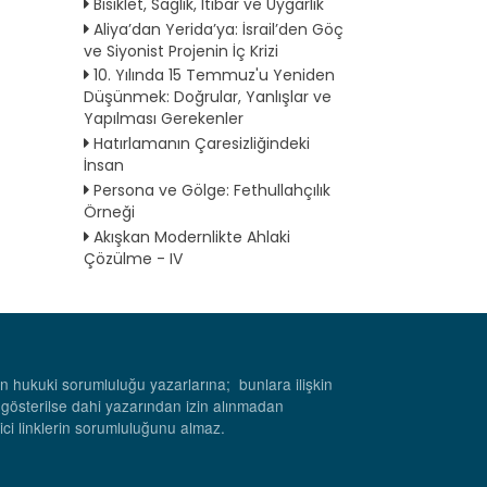
Bisiklet, Sağlık, İtibar ve Uygarlık
Aliya’dan Yerida’ya: İsrail’den Göç
ve Siyonist Projenin İç Krizi
10. Yılında 15 Temmuz'u Yeniden
Düşünmek: Doğrular, Yanlışlar ve
Yapılması Gerekenler
Hatırlamanın Çaresizliğindeki
İnsan
Persona ve Gölge: Fethullahçılık
Örneği
Akışkan Modernlikte Ahlaki
Çözülme - IV
rın hukuki sorumluluğu yazarlarına; bunlara ilişkin
 gösterilse dahi yazarından izin alınmadan
rici linklerin sorumluluğunu almaz.