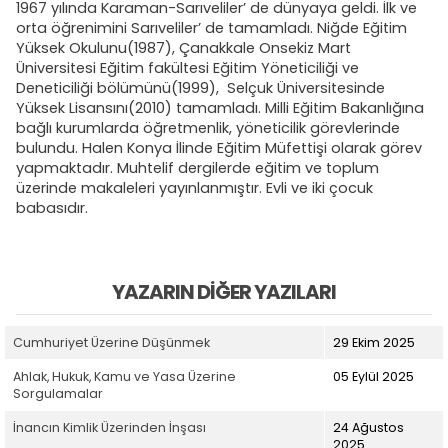
1967 yılında Karaman-Sarıveliler’ de dünyaya geldi. İlk ve
orta öğrenimini Sarıveliler’ de tamamladı. Niğde Eğitim
Yüksek Okulunu(1987), Çanakkale Onsekiz Mart
Üniversitesi Eğitim fakültesi Eğitim Yöneticiliği ve
Deneticiliği bölümünü(1999), Selçuk Üniversitesinde
Yüksek Lisansını(2010) tamamladı. Milli Eğitim Bakanlığına
bağlı kurumlarda öğretmenlik, yöneticilik görevlerinde
bulundu. Halen Konya İlinde Eğitim Müfettişi olarak görev
yapmaktadır. Muhtelif dergilerde eğitim ve toplum
üzerinde makaleleri yayınlanmıştır. Evli ve iki çocuk
babasıdır.
YAZARIN DIĞER YAZILARI
Cumhuriyet Üzerine Düşünmek
29 Ekim 2025
Ahlak, Hukuk, Kamu ve Yasa Üzerine
05 Eylül 2025
Sorgulamalar
İnancın Kimlik Üzerinden İnşası
24 Ağustos
2025