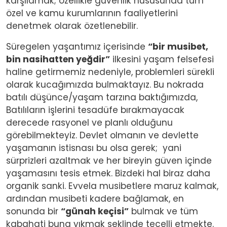
karşılamak; özellikle güvenlik hususunda tüm
özel ve kamu kurumlarının faaliyetlerini
denetmek olarak özetlenebilir.
Süregelen yaşantımız içerisinde
“bir musibet,
bin nasihatten yeğdir”
ilkesini yaşam felsefesi
haline getirmemiz nedeniyle, problemleri sürekli
olarak kucağımızda bulmaktayız. Bu nokrada
batılı düşünce/yaşam tarzına baktığımızda,
Batılıların işlerini tesadüfe bırakmayacak
derecede rasyonel ve planlı olduğunu
görebilmekteyiz. Devlet olmanın ve devlette
yaşamanın istisnası bu olsa gerek; yani
sürprizleri azaltmak ve her bireyin güven içinde
yaşamasını tesis etmek. Bizdeki hal biraz daha
organik sanki. Evvela musibetlere maruz kalmak,
ardından musibeti kadere bağlamak, en
sonunda bir
“günah keçisi”
bulmak ve tüm
kabahati buna yıkmak şeklinde tecelli etmekte.