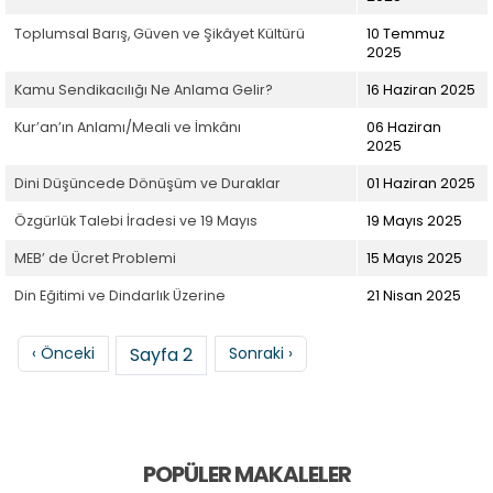
Toplumsal Barış, Güven ve Şikâyet Kültürü
10 Temmuz
2025
Kamu Sendikacılığı Ne Anlama Gelir?
16 Haziran 2025
Kur’an’ın Anlamı/Meali ve İmkânı
06 Haziran
2025
Dini Düşüncede Dönüşüm ve Duraklar
01 Haziran 2025
Özgürlük Talebi İradesi ve 19 Mayıs
19 Mayıs 2025
MEB’ de Ücret Problemi
15 Mayıs 2025
Din Eğitimi ve Dindarlık Üzerine
21 Nisan 2025
Sayfalama
Önceki sayfa
Sonraki sayfa
‹ Önceki
Sayfa 2
Sonraki ›
POPÜLER MAKALELER