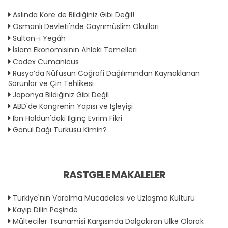
Aslında Kore de Bildiğiniz Gibi Değil!
Osmanlı Devleti'nde Gayrımüslim Okulları
Sultan-i Yegâh
İslam Ekonomisinin Ahlaki Temelleri
Codex Cumanicus
Rusya’da Nüfusun Coğrafi Dağılımından Kaynaklanan
Sorunlar ve Çin Tehlikesi
Japonya Bildiğiniz Gibi Değil
ABD'de Kongrenin Yapısı ve İşleyişi
İbn Haldun'daki İlginç Evrim Fikri
Gönül Dağı Türküsü Kimin?
RASTGELE MAKALELER
Türkiye'nin Varolma Mücadelesi ve Uzlaşma Kültürü
Kayıp Dilin Peşinde
Mülteciler Tsunamisi Karşısında Dalgakıran Ülke Olarak