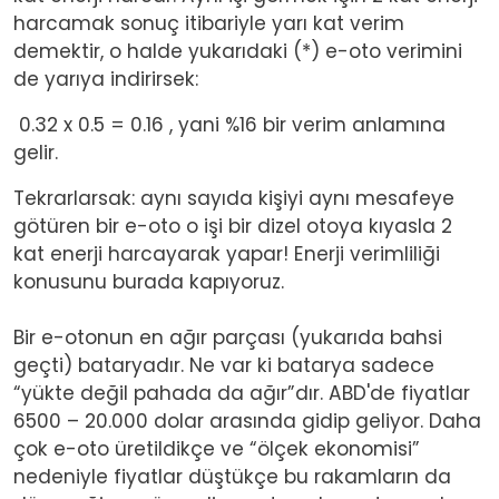
harcamak sonuç itibariyle yarı kat verim
demektir, o halde yukarıdaki (*) e-oto verimini
de yarıya indirirsek:
0.32 x 0.5 = 0.16 , yani %16 bir verim anlamına
gelir.
Tekrarlarsak: aynı sayıda kişiyi aynı mesafeye
götüren bir e-oto o işi bir dizel otoya kıyasla 2
kat enerji harcayarak yapar! Enerji verimliliği
konusunu burada kapıyoruz.
Bir e-otonun en ağır parçası (yukarıda bahsi
geçti) bataryadır. Ne var ki batarya sadece
“yükte değil pahada da ağır”dır. ABD'de fiyatlar
6500 – 20.000 dolar arasında gidip geliyor. Daha
çok e-oto üretildikçe ve “ölçek ekonomisi”
nedeniyle fiyatlar düştükçe bu rakamların da