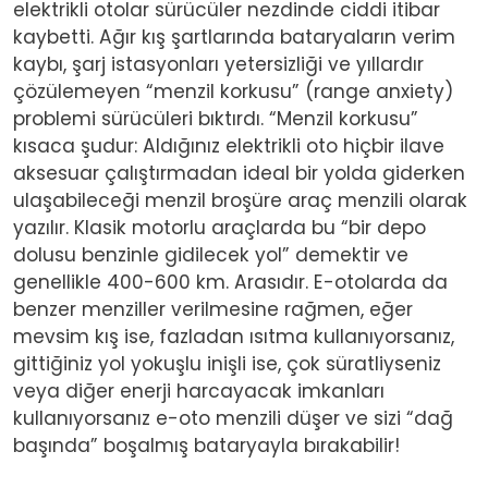
elektrikli otolar sürücüler nezdinde ciddi itibar
kaybetti. Ağır kış şartlarında bataryaların verim
kaybı, şarj istasyonları yetersizliği ve yıllardır
çözülemeyen “menzil korkusu” (range anxiety)
problemi sürücüleri bıktırdı. “Menzil korkusu”
kısaca şudur: Aldığınız elektrikli oto hiçbir ilave
aksesuar çalıştırmadan ideal bir yolda giderken
ulaşabileceği menzil broşüre araç menzili olarak
yazılır. Klasik motorlu araçlarda bu “bir depo
dolusu benzinle gidilecek yol” demektir ve
genellikle 400-600 km. Arasıdır. E-otolarda da
benzer menziller verilmesine rağmen, eğer
mevsim kış ise, fazladan ısıtma kullanıyorsanız,
gittiğiniz yol yokuşlu inişli ise, çok süratliyseniz
veya diğer enerji harcayacak imkanları
kullanıyorsanız e-oto menzili düşer ve sizi “dağ
başında” boşalmış bataryayla bırakabilir!