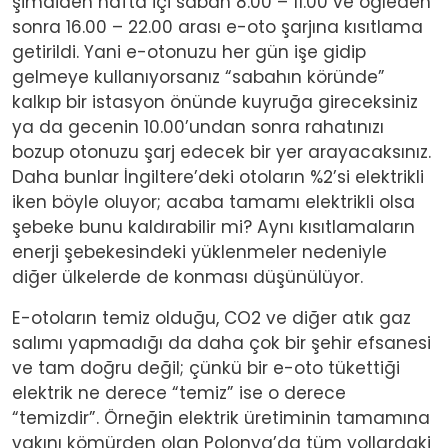
şimdiden hafta içi sabah 8.00 – 11.00 ve öğleden
sonra 16.00 – 22.00 arası e-oto şarjına kısıtlama
getirildi. Yani e-otonuzu her gün işe gidip
gelmeye kullanıyorsanız “sabahın köründe”
kalkıp bir istasyon önünde kuyruğa gireceksiniz
ya da gecenin 10.00’undan sonra rahatınızı
bozup otonuzu şarj edecek bir yer arayacaksınız.
Daha bunlar İngiltere’deki otoların %2’si elektrikli
iken böyle oluyor; acaba tamamı elektrikli olsa
şebeke bunu kaldırabilir mi? Aynı kısıtlamaların
enerji şebekesindeki yüklenmeler nedeniyle
diğer ülkelerde de konması düşünülüyor.
E-otoların temiz olduğu, CO2 ve diğer atık gaz
salımı yapmadığı da daha çok bir şehir efsanesi
ve tam doğru değil; çünkü bir e-oto tükettiği
elektrik ne derece “temiz” ise o derece
“temizdir”. Örneğin elektrik üretiminin tamamına
yakını kömürden olan Polonya’da tüm yollardaki