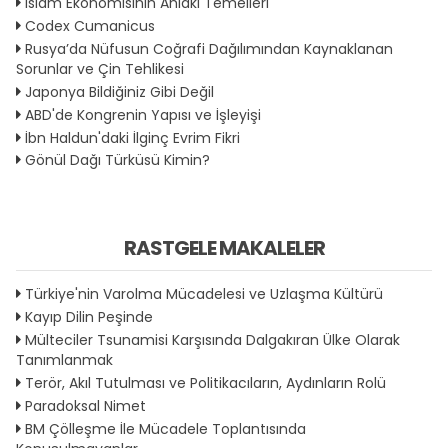
İslam Ekonomisinin Ahlaki Temelleri
Codex Cumanicus
Rusya’da Nüfusun Coğrafi Dağılımından Kaynaklanan
Sorunlar ve Çin Tehlikesi
Japonya Bildiğiniz Gibi Değil
ABD'de Kongrenin Yapısı ve İşleyişi
İbn Haldun'daki İlginç Evrim Fikri
Gönül Dağı Türküsü Kimin?
RASTGELE MAKALELER
Türkiye'nin Varolma Mücadelesi ve Uzlaşma Kültürü
Kayıp Dilin Peşinde
Mülteciler Tsunamisi Karşısında Dalgakıran Ülke Olarak
Tanımlanmak
Terör, Akıl Tutulması ve Politikacıların, Aydınların Rolü
Paradoksal Nimet
BM Çölleşme İle Mücadele Toplantısında