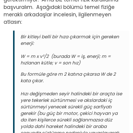
başvuralım. Aşağıdaki bölümü temel fiziğe
meraklı arkadaşlar incelesin, ilgilenmeyen
atlasın:
Bir kitleyi belli bir hıza çıkarmak için gereken
enerji:
W = m x v²/2 (burada W = iş, enerji; m =
hızlanan kütle; v = son hız)
Bu formüle göre m 2 katına çıkarsa W de 2
kata çıkar.
Hızı değişmeden seyir halindeki bir araçta ise
yere tekerlek sürtünmesi ve akslardaki iç
sürtünmeyi yenecek sürekli güç sarfiyatı
gerekir (bu güç bir motor, çekici hayvan ya
da iten kişilerce sürekli sağlanmazsa düz
yolda dahi hareket halindeki bir araba
sonunda sürtünme nedeniyle yavaşlayarak