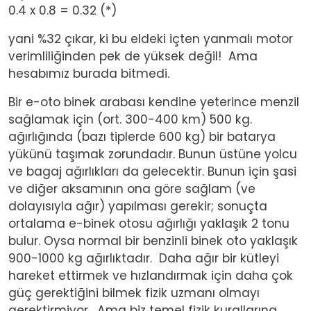
0.4 x 0.8 = 0.32 (*)
yani %32 çıkar, ki bu eldeki içten yanmalı motor
verimliliğinden pek de yüksek değil! Ama
hesabımız burada bitmedi.
Bir e-oto binek arabası kendine yeterince menzil
sağlamak için (ort. 300-400 km) 500 kg.
ağırlığında (bazı tiplerde 600 kg) bir batarya
yükünü taşımak zorundadır. Bunun üstüne yolcu
ve bagaj ağırlıkları da gelecektir. Bunun için şasi
ve diğer aksamının ona göre sağlam (ve
dolayısıyla ağır) yapılması gerekir; sonuçta
ortalama e-binek otosu ağırlığı yaklaşık 2 tonu
bulur. Oysa normal bir benzinli binek oto yaklaşık
900-1000 kg ağırlıktadır. Daha ağır bir kütleyi
hareket ettirmek ve hızlandırmak için daha çok
güç gerektiğini bilmek fizik uzmanı olmayı
gerektirmiyor. Ama biz temel fizik kurallarına