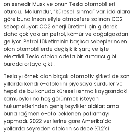
on senedir Musk ve onun Tesla otomobilleri
oturdu. Malumdur, “küresel ısınma” var, iddialara
göre buna insan eliyle atmosfere salınan CO2
sebep oluyor; CO2 enerji üretimi için giderek
daha çok yakılan petrol, kömür ve doğalgazdan
geliyor. Petrol tüketiminin başlıca sebeplerinden
olan otomobillerde değişiklik şart; ve işte
elektrikli Tesla otoları adeta bir kurtarıcı gibi
burada ortaya çıktı.
Tesla’yı örnek alan birçok otomotiv şirketi de son
yıllarda kendi e-otolarını piyasaya sürdüler ve
hepsi de bu konuda küresel ısınma kaygısındaki
kamuoylarına hoş görünmek isteyen
hükümetlerinden geniş teşvikler aldılar; ama
buna rağmen e-oto beklenen patlamayı
yapmadı. 2022 verilerine göre Amerika’da
yollarda seyreden otoların sadece %1.2’si