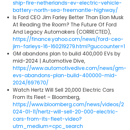
ship-fire-netherlands-ev-electric-vehicle-
battery-north-sea-freemantle-highway/
Is Ford CEO Jim Farley Better Than Elon Musk
At Reading the Room? The Future Of Ford
And Legacy Automakers (CORRECTED),
https://finance.yahoo.com/news/ford-ceo-
jim-farleys-16-160219279.html?guccounter=1
GM abandons plan to build 400,000 EVs by
mid-2024 | Automotive Dive,
https://www.automotivedive.com/news/gm-
evs-abandons-plan-build-400000-mid-
2024/697670/
Watch Hertz Will Sell 20,000 Electric Cars
From Its Fleet – Bloomberg,
https://www.bloomberg.com/news/videos/2
024-01-11/hertz-will-sell-20-000-electric-
cars-from-its-fleet-video?
utm_medium=cpc_search