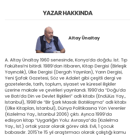
YAZAR HAKKINDA
Altay Ünaltay
A. Altay Ünaltay 1960 senesinde, Konya’da doğdu. İst. Tıp
Fakültesi’ni bitirdi. 1989’dan itibaren, Kitap Dergisi (Birleşik
Yayıncılık), Ülke Dergisi (Dergah Yayınları), Yarın Dergisi,
Yeni Şafak Gazetesi, Söz ve Adalet gibi çeşitli dergi ve
gazetelerde, tarih, toplum, siyaset ve küresel ilişkiler
üzerine makale ve çevirileri yayınlandı. 1990’da “Doğu’da
ve Batı’da Din ve Devlet İlişkileri” adlı kitabı (Endülüs Yay.,
İstanbul), 1998’de “Bir Şark Masalı: Batılılaşma” adlı kitabı
(Ülke Kitapları, İstanbul), Dünya Politikasına Yön Verenler
(Kızılelma Yay., İstanbul 2006) çıktı. Ayrıca 1999’da
edisyon kitap “Uygarlığın Yolu: Avrasya”da (Kızılelma
Yay., İst.) ortak yazar olarak görev aldı. Evli, 1 çocuk
babasıdır. 2015'te 15 yıl araştırmacı olarak çalıştığı kamu