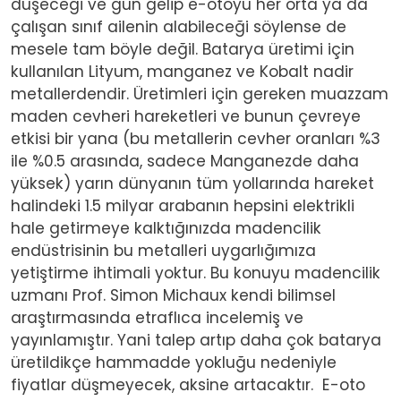
düşeceği ve gün gelip e-otoyu her orta ya da
çalışan sınıf ailenin alabileceği söylense de
mesele tam böyle değil. Batarya üretimi için
kullanılan Lityum, manganez ve Kobalt nadir
metallerdendir. Üretimleri için gereken muazzam
maden cevheri hareketleri ve bunun çevreye
etkisi bir yana (bu metallerin cevher oranları %3
ile %0.5 arasında, sadece Manganezde daha
yüksek) yarın dünyanın tüm yollarında hareket
halindeki 1.5 milyar arabanın hepsini elektrikli
hale getirmeye kalktığınızda madencilik
endüstrisinin bu metalleri uygarlığımıza
yetiştirme ihtimali yoktur. Bu konuyu madencilik
uzmanı Prof. Simon Michaux kendi bilimsel
araştırmasında etraflıca incelemiş ve
yayınlamıştır. Yani talep artıp daha çok batarya
üretildikçe hammadde yokluğu nedeniyle
fiyatlar düşmeyecek, aksine artacaktır. E-oto