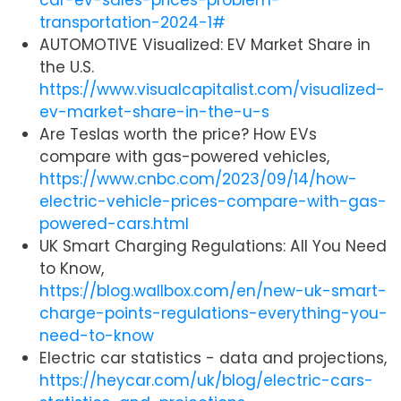
car-ev-sales-prices-problem-
transportation-2024-1#
AUTOMOTIVE Visualized: EV Market Share in
the U.S.
https://www.visualcapitalist.com/visualized-
ev-market-share-in-the-u-s
Are Teslas worth the price? How EVs
compare with gas-powered vehicles,
https://www.cnbc.com/2023/09/14/how-
electric-vehicle-prices-compare-with-gas-
powered-cars.html
UK Smart Charging Regulations: All You Need
to Know,
https://blog.wallbox.com/en/new-uk-smart-
charge-points-regulations-everything-you-
need-to-know
Electric car statistics - data and projections,
https://heycar.com/uk/blog/electric-cars-