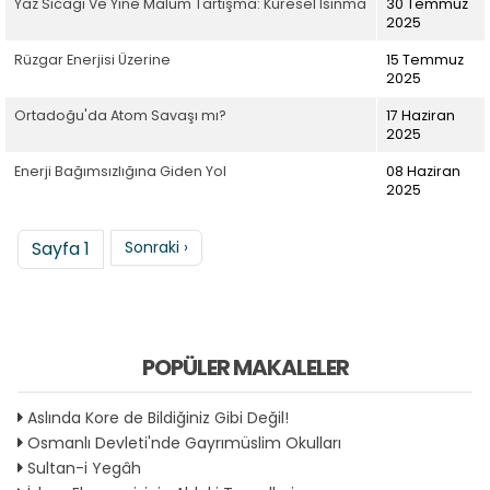
Yaz Sıcağı Ve Yine Malum Tartışma: Küresel Isınma
30 Temmuz
2025
Rüzgar Enerjisi Üzerine
15 Temmuz
2025
Ortadoğu'da Atom Savaşı mı?
17 Haziran
2025
Enerji Bağımsızlığına Giden Yol
08 Haziran
2025
Sayfalama
Sonraki sayfa
Sayfa 1
Sonraki ›
POPÜLER MAKALELER
Aslında Kore de Bildiğiniz Gibi Değil!
Osmanlı Devleti'nde Gayrımüslim Okulları
Sultan-i Yegâh