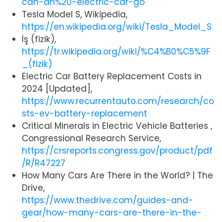
can-an%20-electric-car-go
Tesla Model S, Wikipedia,
https://en.wikipedia.org/wiki/Tesla_Model_S
İş (fizik),
https://tr.wikipedia.org/wiki/%C4%B0%C5%9F
_(fizik)
Electric Car Battery Replacement Costs in
2024 [Updated],
https://www.recurrentauto.com/research/co
sts-ev-battery-replacement
Critical Minerals in Electric Vehicle Batteries ,
Congressional Research Service,
https://crsreports.congress.gov/product/pdf
/R/R47227
How Many Cars Are There in the World? | The
Drive,
https://www.thedrive.com/guides-and-
gear/how-many-cars-are-there-in-the-