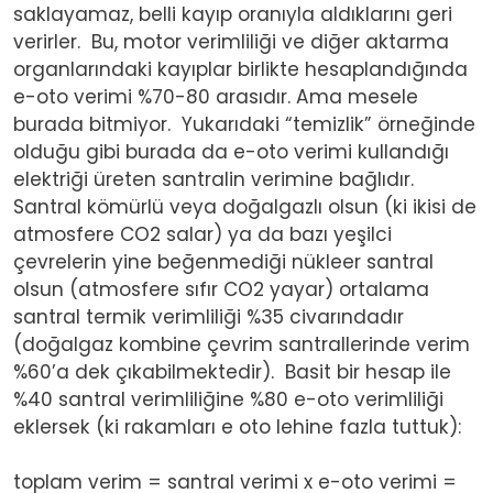
saklayamaz, belli kayıp oranıyla aldıklarını geri
verirler. Bu, motor verimliliği ve diğer aktarma
organlarındaki kayıplar birlikte hesaplandığında
e-oto verimi %70-80 arasıdır. Ama mesele
burada bitmiyor. Yukarıdaki “temizlik” örneğinde
olduğu gibi burada da e-oto verimi kullandığı
elektriği üreten santralin verimine bağlıdır.
Santral kömürlü veya doğalgazlı olsun (ki ikisi de
atmosfere CO2 salar) ya da bazı yeşilci
çevrelerin yine beğenmediği nükleer santral
olsun (atmosfere sıfır CO2 yayar) ortalama
santral termik verimliliği %35 civarındadır
(doğalgaz kombine çevrim santrallerinde verim
%60’a dek çıkabilmektedir). Basit bir hesap ile
%40 santral verimliliğine %80 e-oto verimliliği
eklersek (ki rakamları e oto lehine fazla tuttuk):
toplam verim = santral verimi x e-oto verimi =