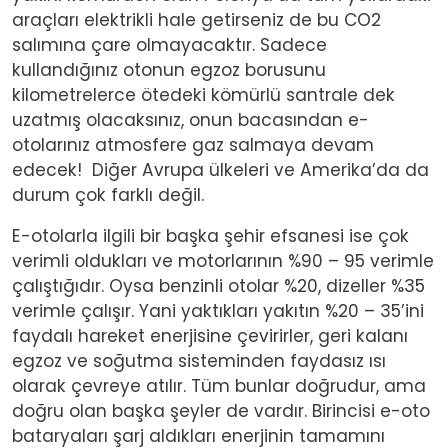
araçları elektrikli hale getirseniz de bu CO2
salımına çare olmayacaktır. Sadece
kullandığınız otonun egzoz borusunu
kilometrelerce ötedeki kömürlü santrale dek
uzatmış olacaksınız, onun bacasından e-
otolarınız atmosfere gaz salmaya devam
edecek! Diğer Avrupa ülkeleri ve Amerika’da da
durum çok farklı değil.
E-otolarla ilgili bir başka şehir efsanesi ise çok
verimli oldukları ve motorlarının %90 – 95 verimle
çalıştığıdır. Oysa benzinli otolar %20, dizeller %35
verimle çalışır. Yani yaktıkları yakıtın %20 – 35’ini
faydalı hareket enerjisine çevirirler, geri kalanı
egzoz ve soğutma sisteminden faydasız ısı
olarak çevreye atılır. Tüm bunlar doğrudur, ama
doğru olan başka şeyler de vardır. Birincisi e-oto
bataryaları şarj aldıkları enerjinin tamamını