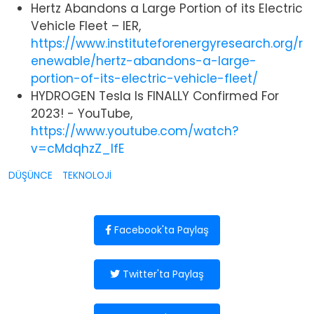
Hertz Abandons a Large Portion of its Electric
Vehicle Fleet – IER,
https://www.instituteforenergyresearch.org/r
enewable/hertz-abandons-a-large-
portion-of-its-electric-vehicle-fleet/
HYDROGEN Tesla Is FINALLY Confirmed For
2023! - YouTube,
https://www.youtube.com/watch?
v=cMdqhzZ_lfE
DÜŞÜNCE
TEKNOLOJİ
Facebook'ta Paylaş
Twitter'ta Paylaş