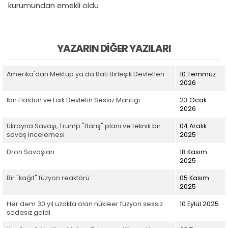
kurumundan emekli oldu
YAZARIN DIĞER YAZILARI
Amerika'dan Mektup ya da Batı Birleşik Devletleri
10 Temmuz
2026
İbn Haldun ve Laik Devletin Sessiz Mantığı
23 Ocak
2026
Ukrayna Savaşı, Trump "Barış" planı ve teknik bir
04 Aralık
savaş incelemesi
2025
Dron Savaşları
18 Kasım
2025
Bir "kağıt" füzyon reaktörü
05 Kasım
2025
Her dem 30 yıl uzakta olan nükleer füzyon sessiz
10 Eylül 2025
sedasız geldi