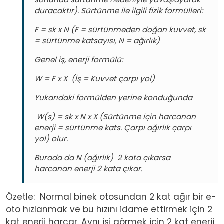
duracaktır). Sürtünme ile ilgili fizik formülleri:
F = sk x N (F = sürtünmeden doğan kuvvet, sk
= sürtünme katsayısı, N = ağırlık)
Genel iş, enerji formülü:
W = F x X (İş = Kuvvet çarpı yol)
Yukarıdaki formülden yerine konduğunda
W(s) = sk x N x X (Sürtünme için harcanan
enerji = sürtünme kats. Çarpı ağırlık çarpı
yol) olur.
Burada da N (ağırlık) 2 kata çıkarsa
harcanan enerji 2 kata çıkar.
Özetle: Normal binek otosundan 2 kat ağır bir e-
oto hızlanmak ve bu hızını idame ettirmek için 2
kat enerji harcar. Aynı işi görmek için 2 kat enerji