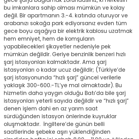
gece şarja bağlamak zorundasınız, ki herkesin
bu imkanlara sahip olması mümkün ve kolay
değil. Bir apartmanın 3.-4. katında oturuyor ve
arabanızı sokağa park ediyorsanız evden tüm
gece boyu aşağıya bir elektrik kablosu uzatmak
hem emniyet, hem de komşuların
yapabilecekleri şikayetler nedeniyle pek
mümkün değildir. Geriye benzinlik benzeri hızlı
şarj istasyonları kalmaktadır. Ama şarj
istasyonları o kadar ucuz değildir; (Türkiye’de
şarj istasyonunda “hızlı şarj” güncel verilerle
yaklaşık 300-600.-TL’ye mal olmaktadır). Bu
hizmetin daha yaygın olduğu Batı’da bile şarj
istasyonları yeterli sayıda değildir ve “hızlı şarj”
denen işlem dahi en az yarım saat
sürdüğünden istasyon önlerinde kuyruklar
oluşmaktadır. İngiltere’de günün belli
saatlerinde şebeke aşırı yüklendiğinden