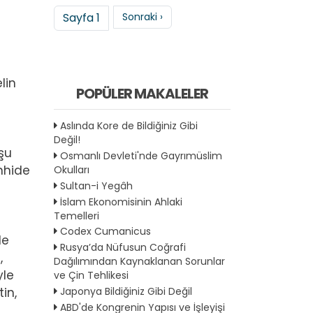
Sayfalama
Sonraki sayfa
Sayfa 1
Sonraki ›
lin
POPÜLER MAKALELER
Aslında Kore de Bildiğiniz Gibi
Değil!
 şu
Osmanlı Devleti'nde Gayrımüslim
ahhide
Okulları
Sultan-i Yegâh
İslam Ekonomisinin Ahlaki
Temelleri
Codex Cumanicus
le
Rusya’da Nüfusun Coğrafi
,
Dağılımından Kaynaklanan Sorunlar
yle
ve Çin Tehlikesi
in,
Japonya Bildiğiniz Gibi Değil
ABD'de Kongrenin Yapısı ve İşleyişi