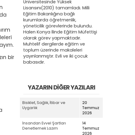
Üniversitesinde Yüksek
ın
Lisansını(2010) tamamladı. Milli
Eğitim Bakanlığına bağlı
 da
kurumlarda öğretmenlik,
yöneticilik görevlerinde bulundu.
ırım
Halen Konya İlinde Eğitim Müfettişi
eleri
olarak görev yapmaktadır.
Muhtelif dergilerde eğitim ve
yayım.
toplum üzerinde makaleleri
yayınlanmıştır. Evli ve iki çocuk
zın bir
babasıdır.
YAZARIN DIĞER YAZILARI
Bisiklet, Sağlık, İtibar ve
20
Uygarlık
Temmuz
a
2026
İnsandan Evvel Şartları
14
Denetlemek Lazım
Temmuz
2026