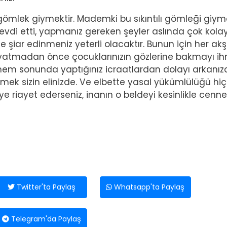
gömlek giymektir. Mademki bu sıkıntılı gömleği giy
tevdi etti, yapmanız gereken şeyler aslında çok kolay
ze şiar edinmeniz yeterli olacaktır. Bunun için her a
z) yatmadan önce çocuklarınızın gözlerine bakmayı i
nem sonunda yaptığınız icraatlardan dolayı arkanı
mek sizin elinizde. Ve elbette yasal yükümlülüğü hiç
 riayet ederseniz, inanın o beldeyi kesinlikle cenn
Twitter'ta Paylaş
Whatsapp'ta Paylaş
Telegram'da Paylaş