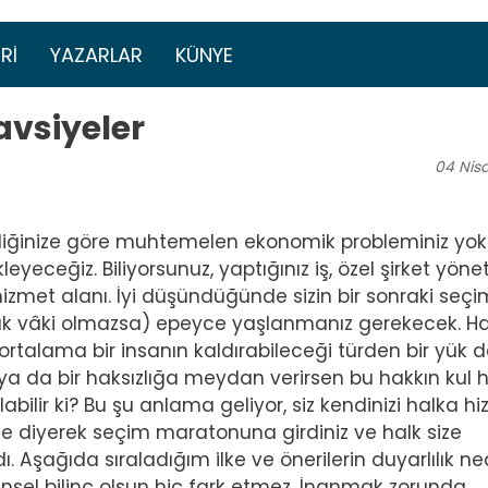
Ana içeriğe atla
menüsü
RI
YAZARLAR
KÜNYE
avsiyeler
04
Nis
rdiğinize göre muhtemelen ekonomik probleminiz yokt
eceğiz. Biliyorsunuz, yaptığınız iş, özel şirket yöneti
 hizmet alanı. İyi düşündüğünde sizin bir sonraki seçi
 vâki olmazsa) epeyce yaşlanmanız gerekecek. Ha
 ortalama bir insanın kaldırabileceği türden bir yük d
 ya da bir haksızlığa meydan verirsen bu hakkın kul 
ilir ki? Bu şu anlama geliyor, siz kendinizi halka h
yle diyerek seçim maratonuna girdiniz ve halk size
. Aşağıda sıraladığım ilke ve önerilerin duyarlılık n
r dinsel bilinç olsun hiç fark etmez. İnanmak zorunda