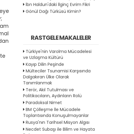
İbn Haldun'daki İlginç Evrim Fikri
meye
Gönül Dağı Türküsü Kimin?
;
kşam
hmal
RASTGELE MAKALELER
zdan
Türkiye'nin Varolma Mücadelesi
ete
ve Uzlaşma Kültürü
Kayıp Dilin Peşinde
Mülteciler Tsunamisi Karşısında
Dalgakıran Ülke Olarak
Tanımlanmak
Terör, Akıl Tutulması ve
Politikacıların, Aydınların Rolü
Paradoksal Nimet
BM Çölleşme İle Mücadele
Toplantısında Konuşulmayanlar
Rusya'nın Tarihsel Misyon Algısı
Necdet Subaşı ile Bilim ve Hayata