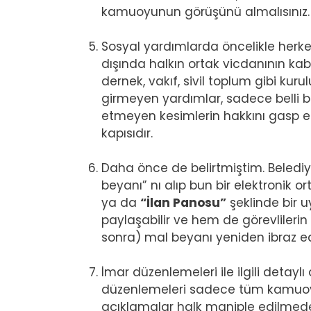
kamuoyunun görüşünü almalısınız. T
Sosyal yardımlarda öncelikle herke
dışında halkın ortak vicdanının kab
dernek, vakıf, sivil toplum gibi ku
girmeyen yardımlar, sadece belli bi
etmeyen kesimlerin hakkını gasp et
kapısıdır.
Daha önce de belirtmiştim. Beledi
beyanı” nı alıp bun bir elektronik o
ya da
“İlan Panosu”
şeklinde bir 
paylaşabilir ve hem de görevlilerin
sonra) mal beyanı yeniden ibraz e
İmar düzenlemeleri ile ilgili detay
düzenlemeleri sadece tüm kamuoyu
açıklamalar halk maniple edilmede