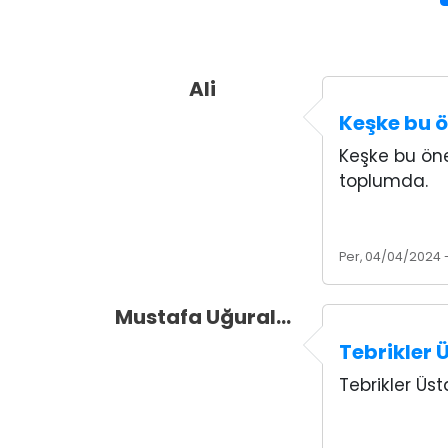
Ali
Keşke bu ö
Keşke bu öner
toplumda.
Per, 04/04/2024 
Mustafa Uğural…
Tebrikler 
Tebrikler Üs