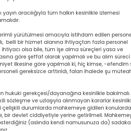
ı yayın aracılığıyla tüm halkın kesinlikle izlemesi
amalıdır.
verimli yürütülmesi amacıyla istihdam edilen persone
ı, belli bir hizmet alanına ihtiyaçtan fazla personel
l ihtiyacı olsa bile, tüm işe alma süreçleri yasa ve
asına göre şeffaf olarak yapılmalı ve bu alım süreci
leniyet ilkesine göre yapılmalı ki, hiç kimse, -efendim
ersoneli gereksizce arttırıldı, falan ihalede şu müte
ın hukuki gerekçesi/dayanağına kesinlikle bakılmalı.
li sözleşme ve uzlaşıyla alınmayan kararlar kesinlik
 çelişkili durumlarda mahkemeye gidilen konularda
 bir devlet ciddiyetiyle yerine getirilmeli. Mahkeme
 gösterdiğiniz (aslında kendi namusunuza da) sadakat
nız.