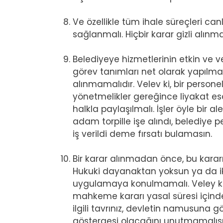
Ve özellikle tüm ihale süreçleri canl
sağlanmalı. Hiçbir karar gizli alınm
Belediyeye hizmetlerinin etkin ve 
görev tanımları net olarak yapılmal
alınmamalıdır. Velev ki, bir persone
yönetmelikler gereğince liyakat es
halkla paylaşılmalı. İşler öyle bir a
adam torpille işe alındı, belediye p
iş verildi deme fırsatı bulamasın.
Bir karar alınmadan önce, bu karar
Hukuki dayanaktan yoksun ya da iki
uygulamaya konulmamalı. Veley ki
mahkeme kararı yasal süresi içinde,
ilgili tavrınız, devletin namusuna
göstergesi olacağını unutmamalısı