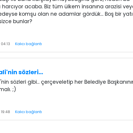
 harcıyor acaba. Biz tüm ülkem insanına arazisi vey
redeyse komşu olan ne adamlar gördük... Boş bir yatı
sizce bunlar?
 04:13
Kalıcı bağlantı
li'nin sözleri…
nin sözleri gibi... çerçeveletip her Belediye Başkanını
alı. ;)
 19:48
Kalıcı bağlantı