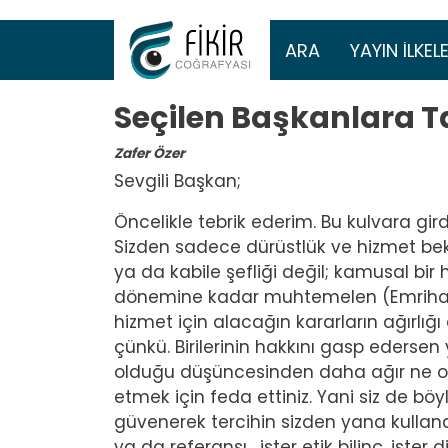
Ana gezinti 
ARA
YAYIN İLKELE
Seçilen Başkanlara T
Zafer Özer
Sevgili Başkan;
Öncelikle tebrik ederim. Bu kulvara gi
Sizden sadece dürüstlük ve hizmet bekley
ya da kabile şefliği değil; kamusal bir
dönemine kadar muhtemelen (Emrihak
hizmet için alacağın kararların ağırlığı
çünkü. Birilerinin hakkını gasp edersen
olduğu düşüncesinden daha ağır ne olab
etmek için feda ettiniz. Yani siz de bö
güvenerek tercihin sizden yana kullandı
ya da referansı, ister etik bilinç, iste