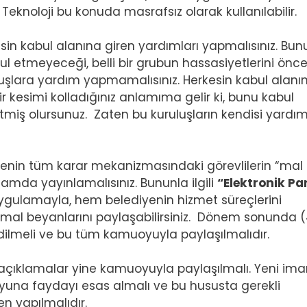
eknoloji bu konuda masrafsız olarak kullanılabilir.
sin kabul alanına giren yardımları yapmalısınız. Bun
ul etmeyeceği, belli bir grubun hassasiyetlerini önc
ruluşlara yardım yapmamalısınız. Herkesin kabul alanı
r kesimi kolladığınız anlamıma gelir ki, bunu kabul
miş olursunuz. Zaten bu kuruluşların kendisi yardı
yenin tüm karar mekanizmasındaki görevlilerin “mal
rtamda yayınlamalısınız. Bununla ilgili
“Elektronik Pa
uygulamayla, hem belediyenin hizmet süreçlerini
 mal beyanlarını paylaşabilirsiniz. Dönem sonunda (4
dilmeli ve bu tüm kamuoyuyla paylaşılmalıdır.
lı açıklamalar yine kamuoyuyla paylaşılmalı. Yeni ima
na faydayı esas almalı ve bu hususta gerekli
n yapılmalıdır.