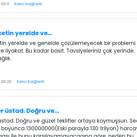
00:11
Kalıcı bağlantı
etin yerelde ve…
in yerelde ve genelde çözülemeyecek bir problemi
e liyakat. Bu kadar basit. Tavsiyeleriniz çok yerinde.
ğlık.
 00:20
Kalıcı bağlantı
r üstad. Doğru ve…
üstad. Doğru ve güzel teklifler ortaya koymuşsun. S
boyunca 130000000(Eski parayla 130 trilyon) harc
aşı ile bunu karşılayamayacagına göre, neden bu