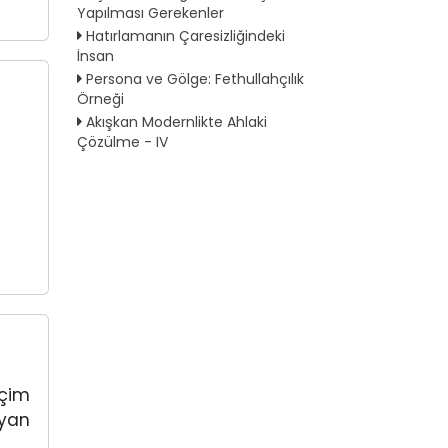
Yapılması Gerekenler
Hatırlamanın Çaresizliğindeki
İnsan
Persona ve Gölge: Fethullahçılık
Örneği
Akışkan Modernlikte Ahlaki
Çözülme - IV
eçim
ayan