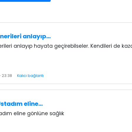
nerileri anlayıp…
ileri anlayıp hayata geçirebilseler. Kendileri de kaza
- 23:38
Kalıcı bağlantı
Üstadım eline…
tadım eline gönlüne sağlık