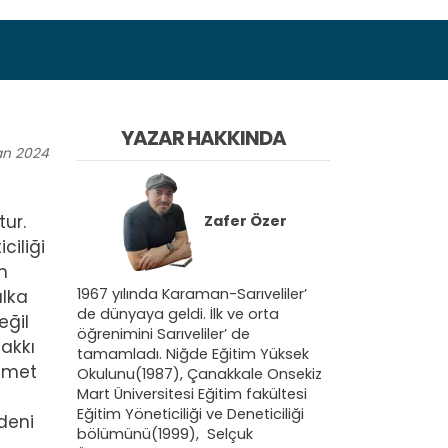
YAZAR HAKKINDA
an
2024
ur.
Zafer Özer
ciliği
m
1967 yılında Karaman-Sarıveliler’
lka
de dünyaya geldi. İlk ve orta
eğil
öğrenimini Sarıveliler’ de
hakkı
tamamladı. Niğde Eğitim Yüksek
izmet
Okulunu(1987), Çanakkale Onsekiz
Mart Üniversitesi Eğitim fakültesi
Eğitim Yöneticiliği ve Deneticiliği
edeni
bölümünü(1999), Selçuk