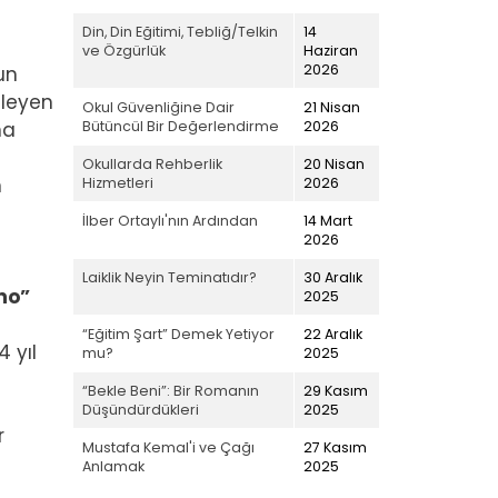
Din, Din Eğitimi, Tebliğ/Telkin
14
ve Özgürlük
Haziran
2026
un
eleyen
Okul Güvenliğine Dair
21 Nisan
Bütüncül Bir Değerlendirme
2026
na
Okullarda Rehberlik
20 Nisan
m
Hizmetleri
2026
İlber Ortaylı'nın Ardından
14 Mart
2026
Laiklik Neyin Teminatıdır?
30 Aralık
no”
2025
“Eğitim Şart” Demek Yetiyor
22 Aralık
 yıl
mu?
2025
“Bekle Beni”: Bir Romanın
29 Kasım
Düşündürdükleri
2025
r
Mustafa Kemal'i ve Çağı
27 Kasım
Anlamak
2025