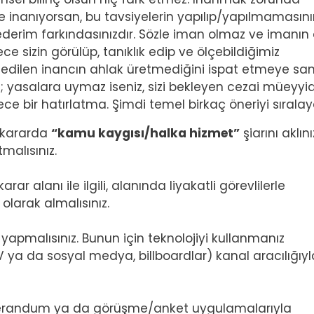
ne inanıyorsan, bu tavsiyelerin yapılıp/yapılmamasın
ederim farkındasınızdır. Sözle iman olmaz ve imanın
e sizin görülüp, tanıklık edip ve ölçebildiğimiz
 edilen inancın ahlak üretmediğini ispat etmeye san
; yasalara uymaz iseniz, sizi bekleyen cezai müeyyid
dece bir hatırlatma. Şimdi temel birkaç öneriyi sırala
iz kararda
“kamu kaygısı/halka hizmet”
şiarını aklını
malısınız.
rar alanı ile ilgili, alanında liyakatli görevlilerle
olarak almalısınız.
 yapmalısınız. Bunun için teknolojiyi kullanmanız
V ya da sosyal medya, billboardlar) kanal aracılığıyl
referandum ya da görüşme/anket uygulamalarıyla