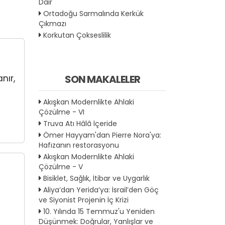
Dair
Ortadoğu Sarmalında Kerkük
Çıkmazı
Korkutan Çokseslilik
SON MAKALELER
nır,
Akışkan Modernlikte Ahlaki
Çözülme - VI
Truva Atı Hâlâ İçeride
Ömer Hayyam'dan Pierre Nora'ya:
Hafızanın restorasyonu
Akışkan Modernlikte Ahlaki
Çözülme - V
Bisiklet, Sağlık, İtibar ve Uygarlık
Aliya’dan Yerida’ya: İsrail’den Göç
ve Siyonist Projenin İç Krizi
10. Yılında 15 Temmuz'u Yeniden
Düşünmek: Doğrular, Yanlışlar ve