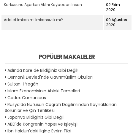
Korkusunu Aşarken Aklını Kaybeden İnsan
02 Ekim
2020
Adalet İmkan mı İmkansızlık mı?
09 Ağustos
2020
POPÜLER MAKALELER
Aslında Kore de Bildiğiniz Gibi Değil!
Osmanlı Devleti'nde Gayrımüslim Okulları
Sultan-i Yegâh
İslam Ekonomisinin Ahlaki Temelleri
Codex Cumanicus
Rusya’da Nüfusun Coğrafi Dağılımından Kaynaklanan
Sorunlar ve Çin Tehlikesi
Japonya Bildiğiniz Gibi Değil
ABD'de Kongrenin Yapısı ve İşleyişi
İbn Haldun'daki İlginç Evrim Fikri