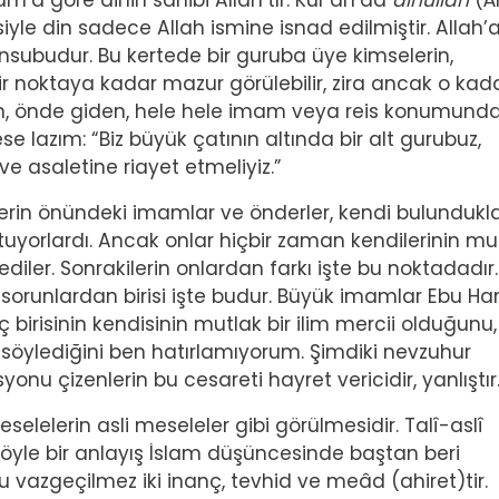
am’a göre dinin sahibi Allah’tır. Kur’an’da
dînullâh
(Âl
iyle din sadece Allah ismine isnad edilmiştir. Allah’
nsubudur. Bu kertede bir guruba üye kimselerin,
r noktaya kadar mazur görülebilir, zira ancak o kada
yapan, önde giden, hele hele imam veya reis konumunda
e lazım: “Biz büyük çatının altında bir alt gurubuz,
 ve asaletine riayet etmeliyiz.”
in önündeki imamlar ve önderler, kendi bulundukla
uyorlardı. Ancak onlar hiçbir zaman kendilerinin mu
ler. Sonrakilerin onlardan farkı işte bu noktadadır.
runlardan birisi işte budur. Büyük imamlar Ebu Han
ç birisinin kendisinin mutlak bir ilim mercii olduğunu,
 söylediğini ben hatırlamıyorum. Şimdiki nevzuhur
u çizenlerin bu cesareti hayret vericidir, yanlıştır
eselelerin asli meseleler gibi görülmesidir. Talî-aslî
öyle bir anlayış İslam düşüncesinde baştan beri
u vazgeçilmez iki inanç, tevhid ve meâd (ahiret)tir.