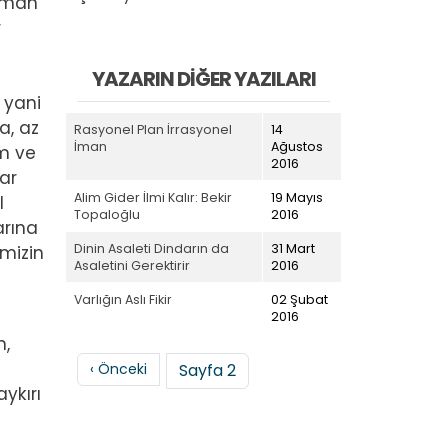
lüman
r
YAZARIN DIĞER YAZILARI
 yani
a, az
Rasyonel Plan İrrasyonel
14
İman
Ağustos
um ve
2016
ar
Alim Gider İlmi Kalır: Bekir
19 Mayıs
l
Topaloğlu
2016
arına
Dinin Asaleti Dindarın da
31 Mart
imizin
Asaletini Gerektirir
2016
Varlığın Aslı Fikir
02 Şubat
2016
n,
Sayfalama
Önceki sayfa
‹ Önceki
Sayfa 2
ykırı