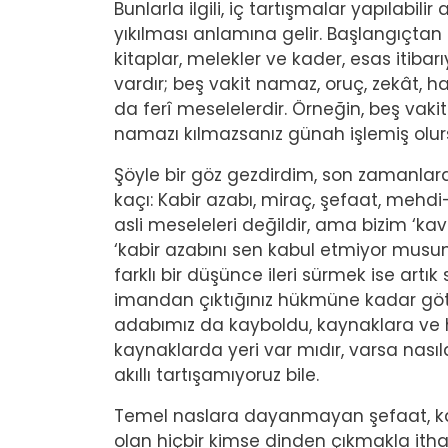
Bunlarla ilgili, iç tartışmalar yapılabil
yıkılması anlamına gelir. Başlangıçtan
kitaplar, melekler ve kader, esas itibar
vardır; beş vakit namaz, oruç, zekât, hac
da ferî meselelerdir. Örneğin, beş vakit
namazı kılmazsanız günah işlemiş olurs
Şöyle bir göz gezdirdim, son zamanlarda 
kaçı: Kabir azabı, miraç, şefaat, mehdi-
asli meseleleri değildir, ama bizim ‘kavg
‘kabir azabını sen kabul etmiyor musun
farklı bir düşünce ileri sürmek ise artı
imandan çıktığınız hükmüne kadar götür
adabımız da kayboldu, kaynaklara ve 
kaynaklarda yeri var mıdır, varsa nası
akıllı tartışamıyoruz bile.
Temel naslara dayanmayan şefaat, kabi
olan hiçbir kimse dinden çıkmakla ith