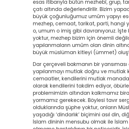
esas itibarıyla bütün mezhebî, grup, ta
çatı altında değerlendirilir. Bizim yap
büyük çoğunluğumuz umûm yapıyı esas
mezhep, cemaat, tarikat, parti, hangi 
o, umum o imiş gibi davranıyoruz. İşte 
yoktur, mezhep bizim için önemli değil
yapılanmaların umûm olan dinin altında
büyük müslüman kitleyi (ümmet) oluşt
Dar çerçeveli bakmanın bir yansıması 
yapılanmayı mutlak doğru ve mutlak ku
cemaatler, kendilerini mutlak manada d
olarak kendilerini takdim ediyor, öbürl
problemimizin altından kalkmamız bira
yormamız gerekecek. Böylesi tavır serg
olduklarında şüphe yoktur, onların Müsl
yaşadığı ‘dindarlık’ biçimini asıl din, d
İslam dininin mensubu olmak ile İslam 