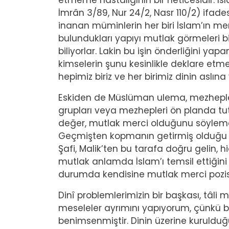
etmeme hastalığının bir neticesidir. İsl
İmrân 3/89, Nur 24/2, Nasr 110/2) ifades
inanan müminlerin her biri İslam’ın me
bulundukları yapıyı mutlak görmeleri bi
biliyorlar. Lakin bu işin önderliğini 
kimselerin şunu kesinlikle deklare etmes
hepimiz biriz ve her birimiz dinin aslına
Eskiden de Müslüman ulema, mezhepler
grupları veya mezhepleri ön planda tut
değer, mutlak merci olduğunu söylemedi
Geçmişten kopmanın getirmiş olduğu so
Şafi, Malik’ten bu tarafa doğru gelin, hi
mutlak anlamda İslam’ı temsil ettiğini
durumda kendisine mutlak merci pozisyon
Dinî problemlerimizin bir başkası, tâli m
meseleler ayrımını yapıyorum, çünkü b
benimsenmiştir. Dinin üzerine kurulduğ