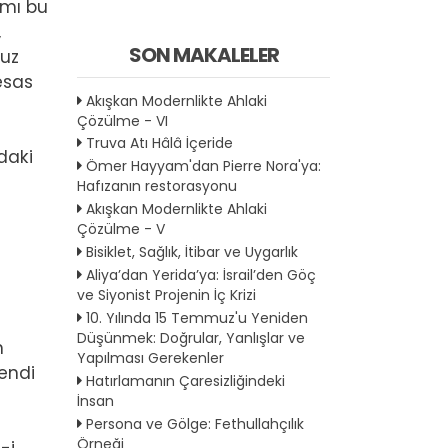
amı bu
,
SON MAKALELER
muz
esas
Akışkan Modernlikte Ahlaki
Çözülme - VI
Truva Atı Hâlâ İçeride
daki
Ömer Hayyam'dan Pierre Nora'ya:
Hafızanın restorasyonu
Akışkan Modernlikte Ahlaki
Çözülme - V
Bisiklet, Sağlık, İtibar ve Uygarlık
Aliya’dan Yerida’ya: İsrail’den Göç
ve Siyonist Projenin İç Krizi
10. Yılında 15 Temmuz'u Yeniden
Düşünmek: Doğrular, Yanlışlar ve
n
Yapılması Gerekenler
kendi
Hatırlamanın Çaresizliğindeki
İnsan
Persona ve Gölge: Fethullahçılık
Örneği