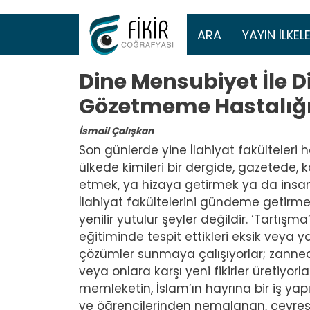
Ana gezinti 
ARA
YAYIN İLKELE
Dine Mensubiyet İle D
Gözetmeme Hastalığ
İsmail Çalışkan
Son günlerde yine İlahiyat fakülteleri 
ülkede kimileri bir dergide, gazetede, 
etmek, ya hizaya getirmek ya da insa
İlahiyat fakültelerini gündeme getirmeyi
yenilir yutulur şeyler değildir. ‘Tartışm
eğitiminde tespit ettikleri eksik veya y
çözümler sunmaya çalışıyorlar; zannedilme
veya onlara karşı yeni fikirler üretiyorl
memleketin, İslam’ın hayrına bir iş yap
ve öğrencilerinden nemalanan, çevresin