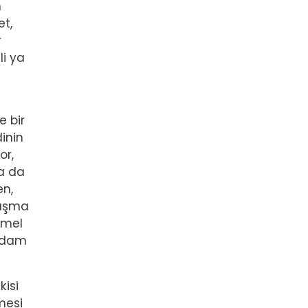
n
et,
r
li ya
e bir
dinin
or,
ya da
en,
tışma
emel
 adam
kisi
mesi