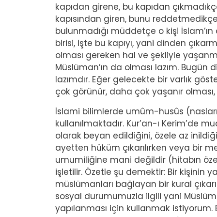
kapıdan girene, bu kapıdan çıkmadıkç
kapısından giren, bunu reddetmedikçe
bulunmadığı müddetçe o kişi İslam’ın
birisi, işte bu kapıyı, yani dinden çıka
olması gereken hal ve şekliyle yaşa
Müslüman’ın da olması lazım. Bugün d
lazımdır. Eğer gelecekte bir varlık gös
çok görünür, daha çok yaşanır olması,
İslami bilimlerde umûm-husûs (nasların 
kullanılmaktadır. Kur’an-ı Kerim’de mua
olarak beyan edildiğini, özele az inildiğ
ayetten hüküm çıkarılırken veya bir me
umumiliğine mani değildir (hitabın öze
işletilir. Özetle şu demektir: Bir kişini
müslümanları bağlayan bir kural çıkarı
sosyal durumumuzla ilgili yani Müs
yapılanması için kullanmak istiyorum. 