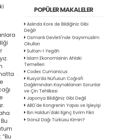
ki
POPÜLER MAKALELER
Aslında Kore de Bildiğiniz Gibi
Değil!
anlara
Osmanlı Devleti'nde Gayrımüslim
diği
Okulları
r
Sultan-i Yegâh
ız.
İslam Ekonomisinin Ahlaki
Temelleri
n
Codex Cumanicus
 hatta
Rusya’da Nüfusun Coğrafi
le
Dağılımından Kaynaklanan Sorunlar
cağı
ve Çin Tehlikesi
de
Japonya Bildiğiniz Gibi Değil
r.
ABD'de Kongrenin Yapısı ve İşleyişi
Daha
İbn Haldun'daki İlginç Evrim Fikri
Gönül Dağı Türküsü Kimin?
 Bu
tutum
: “Bu