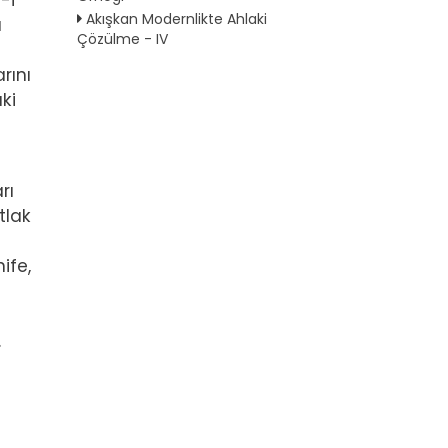
-i
Akışkan Modernlikte Ahlaki
a
Çözülme - IV
rını
ki
rı
tlak
ife,
.