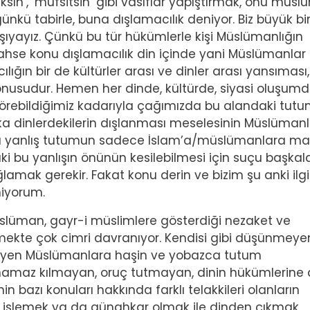
ıksın’, ‘müfsitsin’ gibi vasıflar yapıştırmak, onu müs
nkü tabirle, buna dışlamacılık deniyor. Biz büyük bi
karşıyayız. Çünkü bu tür hükümlerle kişi Müslümanlığın
 Bahse konu dışlamacılık din içinde yani Müslümanlar
lığın bir de kültürler arası ve dinler arası yansıması,
onusudur. Hemen her dinde, kültürde, siyasi oluşumd
t görebildiğimiz kadarıyla çağımızda bu alandaki tut
şka dinlerdekilerin dışlanması meselesinin Müslümanl
bu yanlış tutumun sadece İslam’a/müslümanlara ma
ki bu yanlışın önünün kesilebilmesi için suçu başkal
lamak gerekir. Fakat konu derin ve bizim şu anki ilg
miyorum.
müslüman, gayr-i müslimlere gösterdiği nezaket ve
mekte çok cimri davranıyor. Kendisi gibi düşünmeye
eyen Müslümanlara haşin ve yobazca tutum
r, namaz kılmayan, oruç tutmayan, dinin hükümlerine a
n bazı konuları hakkında farklı telakkileri olanların
nah işlemek ya da günahkar olmak ile dinden çıkmak