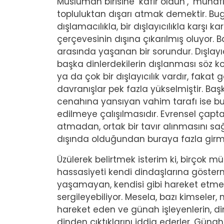
Müslüman birisine ‘kafir oldun’, ‘münaf
topluluktan dışarı atmak demektir. Bugü
dışlamacılıkla, bir dışlayıcılıkla karşı 
çerçevesinin dışına çıkarılmış oluyor.
arasında yaşanan bir sorundur. Dışlayıcı
başka dinlerdekilerin dışlanması söz k
ya da çok bir dışlayıcılık vardır, faka
davranışlar pek fazla yükselmiştir. Ba
cenahına yansıyan vahim tarafı ise 
edilmeye çalışılmasıdır. Evrensel çapta
atmadan, ortak bir tavır alınmasını sağ
dışında olduğundan buraya fazla gir
Üzülerek belirtmek isterim ki, birçok 
hassasiyeti kendi dindaşlarına göster
yaşamayan, kendisi gibi hareket etm
sergileyebiliyor. Mesela, bazı kimsele
hareket eden ve günah işleyenlerin, dini
dinden çıktıklarını iddia ederler. Gü