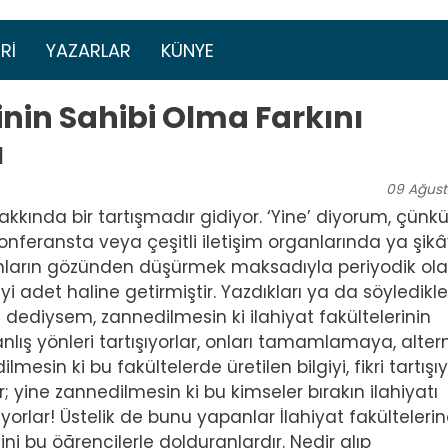
Ana içeriğe atla
menüsü
RI
YAZARLAR
KÜNYE
inin Sahibi Olma Farkını
ı
09
Ağust
hakkında bir tartışmadır gidiyor. ‘Yine’ diyorum, çünk
konferansta veya çeşitli iletişim organlarında ya şik
nların gözünden düşürmek maksadıyla periyodik ola
 adet haline getirmiştir. Yazdıkları ya da söyledikle
a’ dediysem, zannedilmesin ki ilahiyat fakültelerinin
anlış yönleri tartışıyorlar, onları tamamlamaya, alter
sin ki bu fakültelerde üretilen bilgiyi, fikri tartışıy
ar; yine zannedilmesin ki bu kimseler bırakın ilahiyatı
ıyorlar! Üstelik de bunu yapanlar İlahiyat fakülteleri
i bu öğrencilerle dolduranlardır. Nedir alıp