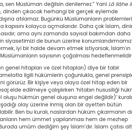
a, sen Müslüman değilsin denilemez.” Yani
Lâ ilâhe i
, dinden çıkacak herhangi bir gerçek eylemde
 dışına atılamaz. Bugünkü Müslümanların problemler
rma kapısını kolayca açmalarıdır. Daha çok İslam, dini
nmasıdır; ama aynı zamanda sayısal bakımdan daha
in siyasetimizi de bunun üzerine konumlandırmamız
termek, iyi bir halde devam etmek istiyorsak, İslam’ı
 Müslümanların sayısının çoğalması hedeflenmelidir
genel hitapları ve özel hitapları) diye bir tabir
melatla ilgili hükümlerin çoğunlukla, genel prensipl
ini görürüz. Bir kişiye veya olaya özel hitap eden bir
saj elde edilmeye çalışılırken ‘hitabın hususiliği hü
l oluşu hükmün genel oluşuna engel değildir)’ kuralı
n yaşadığı olay üzerine inmiş olan bir ayetten bütün
labilir. Ben bu kuralı, naslardan hüküm çıkarmanın d
lümanların hem ümmet yapılanması hem de mezhep
Burada umûm dediğim şey İslam’dır. İslam çatısı alt