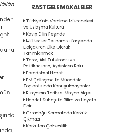
llâllâh
RASTGELE MAKALELER
inden
Türkiye'nin Varolma Mücadelesi
n
ve Uzlaşma Kültürü
Kayıp Dilin Peşinde
 çok
Mülteciler Tsunamisi Karşısında
Dalgakıran Ülke Olarak
n daha
Tanımlanmak
.
Terör, Akıl Tutulması ve
Politikacıların, Aydınların Rolü
Paradoksal Nimet
er
BM Çölleşme İle Mücadele
Toplantısında Konuşulmayanlar
kmün
Rusya'nın Tarihsel Misyon Algısı
Necdet Subaşı ile Bilim ve Hayata
Dair
Ortadoğu Sarmalında Kerkük
ışında
Çıkmazı
Korkutan Çokseslilik
ında,