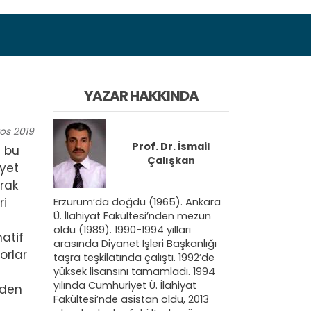
YAZAR HAKKINDA
os
2019
Prof. Dr.
İsmail
ü bu
Çalışkan
âyet
rak
ri
Erzurum’da doğdu (1965). Ankara
Ü. İlahiyat Fakültesi’nden mezun
oldu (1989). 1990-1994 yılları
natif
arasında Diyanet İşleri Başkanlığı
orlar
taşra teşkilatında çalıştı. 1992’de
yüksek lisansını tamamladı. 1994
yılında Cumhuriyet Ü. İlahiyat
nden
Fakültesi’nde asistan oldu, 2013