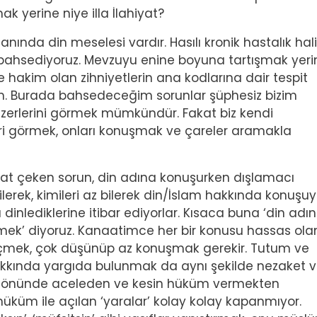
k yerine niye illa İlahiyat?
nında din meselesi vardır. Hasılı kronik hastalık hali
bahsediyoruz. Mevzuyu enine boyuna tartışmak yeri
 hakim olan zihniyetlerin ana kodlarına dair tespit
um. Burada bahsedeceğim sorunlar şüphesiz bizim
nzerlerini görmek mümkündür. Fakat biz kendi
ri görmek, onları konuşmak ve çareler aramakla
kat çeken sorun, din adına konuşurken dışlamacı
lerek, kimileri az bilerek din/İslam hakkında konuşuyo
inlediklerine itibar ediyorlar. Kısaca buna ‘din adı
mek’ diyoruz. Kanaatimce her bir konusu hassas ola
biçmek, çok düşünüp az konuşmak gerekir. Tutum ve
akkında yargıda bulunmak da aynı şekilde nezaket 
yu önünde aceleden ve kesin hüküm vermekten
r hüküm ile açılan ‘yaralar’ kolay kolay kapanmıyor.