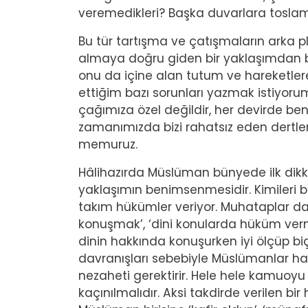
veremedikleri? Başka duvarlara toslama
Bu tür tartışma ve çatışmaların arka pla
almaya doğru giden bir yaklaşımdan 
onu da içine alan tutum ve hareketlere
ettiğim bazı sorunları yazmak istiyor
çağımıza özel değildir, her devirde be
zamanımızda bizi rahatsız eden dertle
memuruz.
Hâlihazırda Müslüman bünyede ilk dik
yaklaşımın benimsenmesidir. Kimileri bi
takım hükümler veriyor. Muhataplar da d
konuşmak’, ‘dini konularda hüküm ver
dinin hakkında konuşurken iyi ölçüp 
davranışları sebebiyle Müslümanlar h
nezaheti gerektirir. Hele hele kamuo
kaçınılmalıdır. Aksi takdirde verilen bi