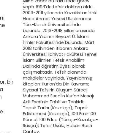
yılına kadar bu fakültede görev
yaptı. 1998’de tefsir doktoru oldu.
2009-2011 yıllarında Kazakistan’daki
ni
Hoca Ahmet Yesevi Uluslararası
ne
Türk-Kazak Üniversitesi’nde
bulundu. 2013-2018 yılları arasında
Ankara Yıldırım Beyazıt Ü. İslami
İlimler Fakültesi’nde bulundu. Mart
2018 tarihinden itibaren Ankara
Üniversitesi İlahiyat Fakültesi Temel
İslam Bilimleri Tefsir Anabilim
Dalı’nda öğretim üyesi olarak
çalışmaktadır. Tefsir alanında
makaleler yayınladı. Yayınlanmış
r, bir
kitapları: Kur’an’da Din Kavramı;
na
Siyasal Tefsirin Oluşum Süreci;
Muhammed Esed’in Kur’an Mesajı
n
Adlı Eseri’nin Tahlil ve Tenkidi;
Tapsir Tarihı (Kazakça); Tapsir
ve
Edistemesi (Kazakça); 100 Emir 100
Sünnet 100 Edep (Türkçe-Kazakça-
Rusça); Tefsir Usûlü, Hasan Basri
Çantay.