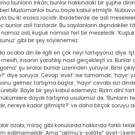
ir ama bunların inkârı, bunlar hakkındaki bir şüphe dini
 beri Müslümanlar bunu böyle kabul etmiştir. Nübüvv
ıyla bu iki esasa racidir. İbadetlerde de asli meselele
 bunlar asli farzlardır. Bu sayılanların dışındakiler tâ
 namaz asli, kuşluk namazı ferî bir meseledir. ‘Kuşluk
unuz’ gibi bir şey söylenemez.
acaba din ile ilgili en çok neyi tartışıyoruz diye. İşt
mesih, insanın yaratılışı nasıl gerçekleşti vs. Bunlar 
amız’ şu sıralar bunlar üzerinden yürüyor. Birisi çıkıy
?’ diye soruyor. Cevap ‘evet’ ise tamamdır; ‘hayır’ 
k sonu gelmez tartışma başlar, ‘hayır’ cevabı sizi dind
ebilir. Böyle bir şeyi kabul edemeyiz. Bizim dinî tar
hükümlere dayalı tartışma usulümüz de. ‘Bunların t
ldır, nereye kadar gitmiştir?’ ve daha birçok soruyu
r azabı, miraç gibi konularda hakkında farklı telak
am edilmemelidir. Ama “akîmu’s-salâte” ayet-i keri