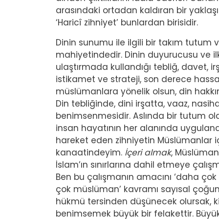
arasındaki ortadan kaldıran bir yaklaşım
‘Haricî zihniyet’ bunlardan birisidir.
Dinin sunumu ile ilgili bir takım tutum
mahiyetindedir. Dinin duyurucusu ve il
ulaştırmada kullandığı tebliğ, davet, ir
istikamet ve strateji, son derece hassas,
müslümanlara yönelik olsun, din hakk
Din tebliğinde, dini irşatta, vaaz, nasi
benimsenmesidir. Aslında bir tutum ola
insan hayatının her alanında uygulanabil
hareket eden zihniyetin Müslümanlar i
kanaatindeyim.
İçeri almak
, Müslümanı
İslam’ın sınırlarına dahil etmeye çalı
Ben bu çalışmanın amacını ‘daha çok 
çok müslüman’ kavramı sayısal çoğunlu
hükmü tersinden düşünecek olursak, kişi
benimsemek büyük bir felakettir. Büyük