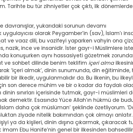
. Tarihte bu tür zihniyetler çok çıktı, ilk dönemlerde
 ve davranışlar, yukarıdaki sorunun devamı
k uygulayıcısı olarak Peygamber’in (sav), İslam’ı ins
şat ve vaaz dili, bu vazifeyi yaparken vahyin ona çiz
 nazik, ince ve insanidir. İster gayr-i Müslimlere iste
ında konuşurken aynı hassasiyeti gözetmek zorunday
hat ve sohbet dilinde benim teklifim
içeri alma
ilkesini
rak ‘içeri almak’, dinin sunumunda, din eğitiminde,
ir bir ilkedir, uygulanmalıdır da. Bu ilkenin, bu ilkey
çin son derece mühim ve bir o kadar da faydalı ola
 dinin sınırları içerisinde tutmak, gayr-i müslimleri 
şmak demektir. Esasında Yüce Allah’ın hükmü de budu
İslam daha çok müslüman’ şeklinde özetliyorum. ‘
ktan ziyade nitelik bakımından çok olmayı anlatır.
yi ya da kişileri, dinin dışına çıkarmak, çıkaracak 
 imam Ebu Hanife’nin genel bir ilkesinden bahsedilir