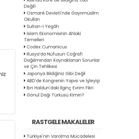
Değil!
Osmanlı Devleti'nde Gayrımüslim
Okulları
Sultan-i Yegâh
İslam Ekonomisinin Ahlaki
Temelleri
Codex Cumanicus
Rusya’da Nüfusun Coğrafi
Dağılımından Kaynaklanan Sorunlar
ve Çin Tehlikesi
Japonya Bildiğiniz Gibi Değil
miz
ABD'de Kongrenin Yapısı ve İşleyişi
İbn Haldun'daki İlginç Evrim Fikri
Gönül Dağı Türküsü Kimin?
RASTGELE MAKALELER
Türkiye'nin Varolma Mücadelesi