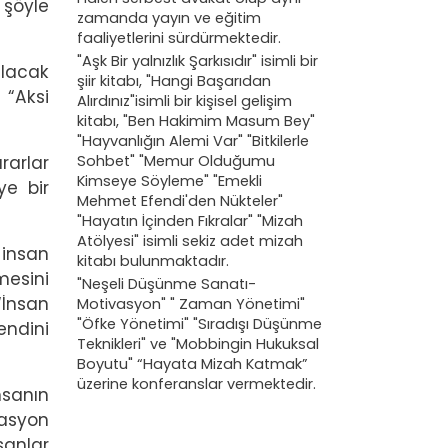
 şöyle
zamanda yayın ve eğitim
faaliyetlerini sürdürmektedir.
"Aşk Bir yalnızlık Şarkısıdır" isimli bir
ılacak
şiir kitabı, "Hangi Başarıdan
 “Aksi
Alırdınız"isimli bir kişisel gelişim
kitabı, "Ben Hakimim Masum Bey"
"Hayvanlığın Alemi Var" "Bitkilerle
Sohbet" "Memur Olduğumu
rarlar
Kimseye Söyleme" "Emekli
ye bir
Mehmet Efendi'den Nükteler"
"Hayatın İçinden Fıkralar" "Mizah
Atölyesi" isimli sekiz adet mizah
 insan
kitabı bulunmaktadır.
mesini
"Neşeli Düşünme Sanatı-
“İnsan
Motivasyon" " Zaman Yönetimi"
"Öfke Yönetimi" "Sıradışı Düşünme
endini
Teknikleri" ve "Mobbingin Hukuksal
Boyutu" “Hayata Mizah Katmak”
üzerine konferanslar vermektedir.
nsanın
tasyon
sanlar