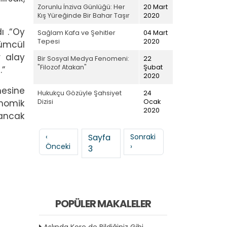
Zorunlu İnziva Günlüğü: Her
20 Mart
Kış Yüreğinde Bir Bahar Taşır
2020
ı .“Oy
Sağlam Kafa ve Şehitler
04 Mart
Tepesi
2020
lümcül
 alay
Bir Sosyal Medya Fenomeni:
22
"Filozof Atakan"
Şubat
.”
2020
mesine
Hukukçu Gözüyle Şahsiyet
24
Dizisi
Ocak
onomik
2020
 ancak
Sayfalama
Önceki sayfa
Sonraki sayfa
‹
Sayfa
Sonraki
Önceki
›
3
POPÜLER MAKALELER
Aslında Kore de Bildiğiniz Gibi