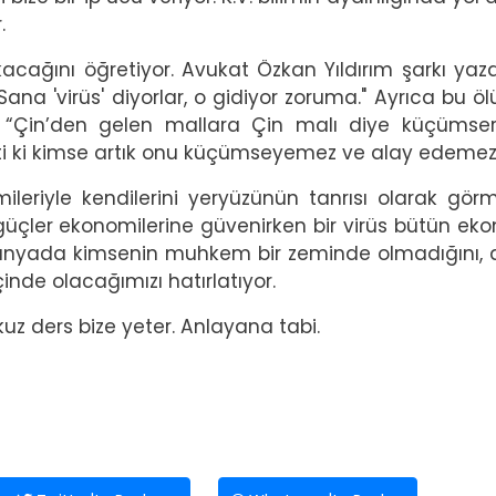
.
acağını öğretiyor. Avukat Özkan Yıldırım şarkı yazd
na 'virüs' diyorlar, o gidiyor zoruma." Ayrıca bu ö
 “Çin’den gelen mallara Çin malı diye küçümser
etti ki kimse artık onu küçümseyemez ve alay edemez
ileriyle kendilerini yeryüzünün tanrısı olarak gör
el güçler ekonomilerine güvenirken bir virüs bütün ek
bu dünyada kimsenin muhkem bir zeminde olmadığını,
nde olacağımızı hatırlatıyor.
z ders bize yeter. Anlayana tabi.