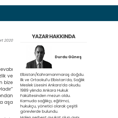
YAZAR HAKKINDA
rt
2020
Durdu Güneş
Cevabı
Elbistan/Kahramanmaraş doğdu.
zlik ve
İlk ve Ortaokul’u Elbistan’da, Sağlık
n bize
Meslek Lisesini Ankara’da okudu.
ladır”
1989 yılında Ankara Hukuk
 ondan
Fakültesinden mezun oldu.
Kamuda sağlıkçı, eğitimci,
şa aşa
hukukçu, yönetici olarak çeşitli
görevlerde bulundu.
Halen serbest avukat olup aynı