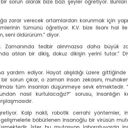
r sorun olarak bize bazı şeyler öğretiyor. Bunları
ğlığa zarar verecek ortamlardan korunmak için yap
lerinin tümünü öğretiyor. K.V. bize lisanı hal ile
m, seni öldürürüm.” diyor.
yor. Zamanında tedbir alınmazsa daha büyük za
a atılan bir dikiş, dokuz dikişin yerini tutar.” Di
a yardım ediyor. Hayat alışıldığı üzere gittiğinde
bir sorun çıkar, o zaman insan zekasını, muhake
olması tüm insanları düşünmeye sevk etmektedir. 
dan nasıl kurtulacağız?” sorusu, insanlığın k
rşılaşmasıdır.
etiyor. Kalp nakli, robotik cerrahi yöntemler, i
 gelişmelerle böbürlenen insanoğlu bir virüsün mu
üşmektedir. İster bu mutasyon laboratuvarda in