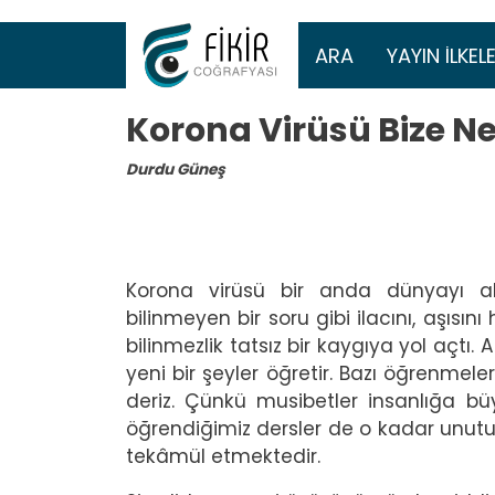
Ana gezinti 
ARA
YAYIN İLKELE
Korona Virüsü Bize Ne
Durdu Güneş
Korona virüsü bir anda dünyayı ala
bilinmeyen bir soru gibi ilacını, aşısını
bilinmezlik tatsız bir kaygıya yol açt
yeni bir şeyler öğretir. Bazı öğrenmele
deriz. Çünkü musibetler insanlığa b
öğrendiğimiz dersler de o kadar unutul
tekâmül etmektedir.