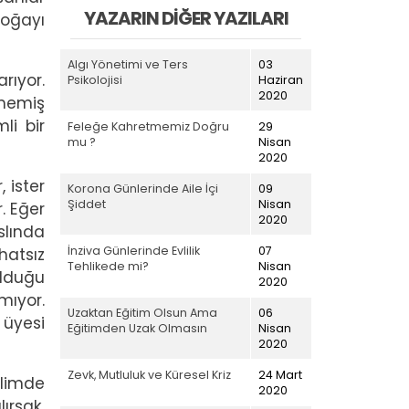
YAZARIN DIĞER YAZILARI
doğayı
Algı Yönetimi ve Ters
03
rıyor.
Psikolojisi
Haziran
2020
lmemiş
li bir
Feleğe Kahretmemiz Doğru
29
mu ?
Nisan
2020
 ister
Korona Günlerinde Aile İçi
09
Şiddet
Nisan
. Eğer
2020
slında
İnziva Günlerinde Evlilik
07
hatsız
Tehlikede mi?
Nisan
olduğu
2020
mıyor.
Uzaktan Eğitim Olsun Ama
06
 üyesi
Eğitimden Uzak Olmasın
Nisan
2020
Zevk, Mutluluk ve Küresel Kriz
24 Mart
ilimde
2020
lırsak,