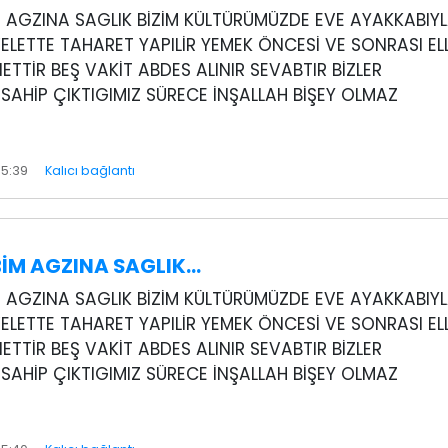
M AGZINA SAGLIK BİZİM KÜLTÜRÜMÜZDE EVE AYAKKABIY
ELETTE TAHARET YAPILİR YEMEK ÖNCESİ VE SONRASI EL
ETTİR BEŞ VAKİT ABDES ALINIR SEVABTIR BİZLER
SAHİP ÇIKTIGIMIZ SÜRECE İNŞALLAH BİŞEY OLMAZ
15:39
Kalıcı bağlantı
BİM AGZINA SAGLIK…
M AGZINA SAGLIK BİZİM KÜLTÜRÜMÜZDE EVE AYAKKABIY
ELETTE TAHARET YAPILİR YEMEK ÖNCESİ VE SONRASI EL
ETTİR BEŞ VAKİT ABDES ALINIR SEVABTIR BİZLER
SAHİP ÇIKTIGIMIZ SÜRECE İNŞALLAH BİŞEY OLMAZ