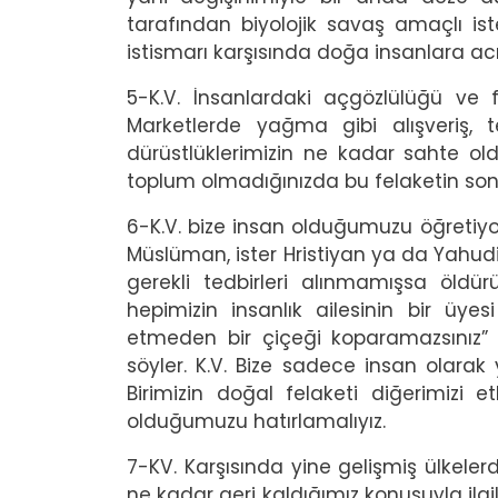
tarafından biyolojik savaş amaçlı is
istismarı karşısında doğa insanlara acı
5-K.V. İnsanlardaki açgözlülüğü ve fır
Marketlerde yağma gibi alışveriş, te
dürüstlüklerimizin ne kadar sahte ol
toplum olmadığınızda bu felaketin sonu
6-K.V. bize insan olduğumuzu öğretiyor. 
Müslüman, ister Hristiyan ya da Yahudi
gerekli tedbirleri alınmamışsa öld
hepimizin insanlık ailesinin bir üyes
etmeden bir çiçeği koparamazsınız” d
söyler. K.V. Bize sadece insan olarak
Birimizin doğal felaketi diğerimizi et
olduğumuzu hatırlamalıyız.
7-KV. Karşısında yine gelişmiş ülkelerd
ne kadar geri kaldığımız konusuyla ilgili 