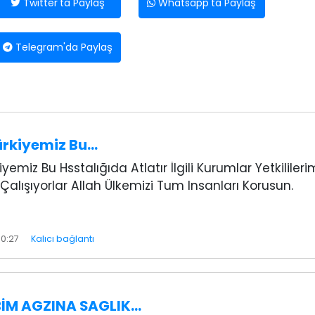
Twitter'ta Paylaş
Whatsapp'ta Paylaş
Telegram'da Paylaş
ürkiyemiz Bu…
iyemiz Bu Hsstalığıda Atlatır İlgili Kurumlar Yetkilileri
Çalışıyorlar Allah Ülkemizi Tum Insanları Korusun.
10:27
Kalıcı bağlantı
BİM AGZINA SAGLIK…