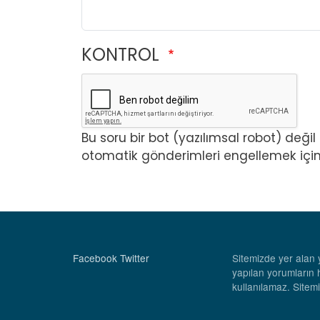
KONTROL
Bu soru bir bot (yazılımsal robot) deği
otomatik gönderimleri engellemek için
Facebook
Twitter
Sitemizde yer alan y
yapılan yorumların 
kullanılamaz. Sitemi