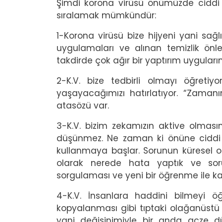
Şimdi korona virüsü önümüzde ciddi bi
sıralamak mümkündür:
1-Korona virüsü bize hijyeni yani sa
uygulamaları ve alınan temizlik önlem
takdirde çok ağır bir yaptırım uyguları
2-K.V. bize tedbirli olmayı öğreti
yaşayacağımızı hatırlatıyor. “Zamanınd
atasözü var.
3-K.V. bizim zekamızın aktive olmasın
düşünmez. Ne zaman ki önüne ciddi 
kullanmaya başlar. Sorunun küresel 
olarak nerede hata yaptık ve sorun
sorgulaması ve yeni bir öğrenme ile ka
4-K.V. İnsanlara haddini bilmeyi öğr
kopyalanması gibi tıptaki olağanüstü
yani değişinimiyle bir anda acze d