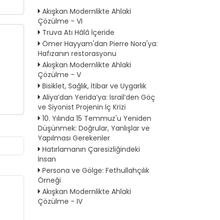
Akışkan Modernlikte Ahlaki
Çözülme - VI
Truva Atı Hâlâ İçeride
Ömer Hayyam'dan Pierre Nora'ya:
Hafızanın restorasyonu
Akışkan Modernlikte Ahlaki
Çözülme - V
Bisiklet, Sağlık, İtibar ve Uygarlık
Aliya’dan Yerida’ya: İsrail’den Göç
ve Siyonist Projenin İç Krizi
10. Yılında 15 Temmuz'u Yeniden
Düşünmek: Doğrular, Yanlışlar ve
Yapılması Gerekenler
Hatırlamanın Çaresizliğindeki
İnsan
Persona ve Gölge: Fethullahçılık
Örneği
Akışkan Modernlikte Ahlaki
Çözülme - IV