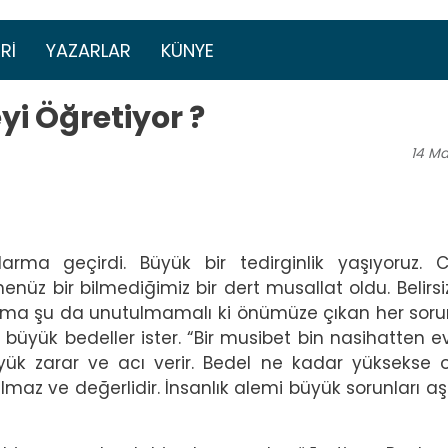
Ana içeriğe atla
menüsü
RI
YAZARLAR
KÜNYE
yi Öğretiyor ?
14
Ma
rma geçirdi. Büyük bir tedirginlik yaşıyoruz. 
 henüz bir bilmediğimiz bir dert musallat oldu. Belirsi
ı. Ama şu da unutulmamalı ki önümüze çıkan her soru
r büyük bedeller ister. “Bir musibet bin nasihatten ev
üyük zarar ve acı verir. Bedel ne kadar yüksekse
maz ve değerlidir. İnsanlık alemi büyük sorunları a