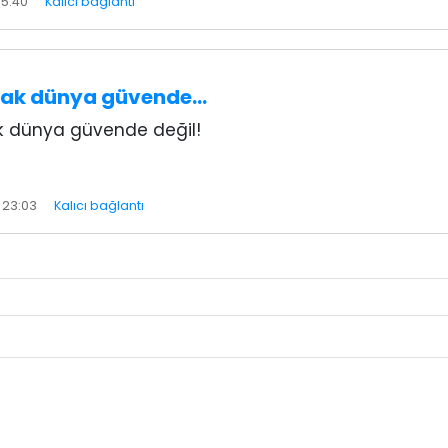
15:40
Kalıcı bağlantı
rak dünya güvende…
k dünya güvende değil!
 23:03
Kalıcı bağlantı