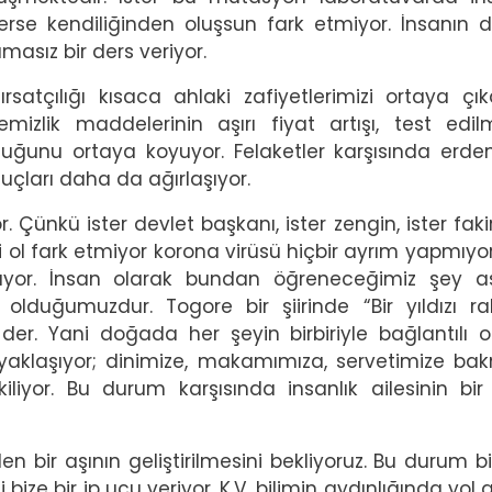
terse kendiliğinden oluşsun fark etmiyor. İnsanın 
masız bir ders veriyor.
satçılığı kısaca ahlaki zafiyetlerimizi ortaya çıka
mizlik maddelerinin aşırı fiyat artışı, test edi
duğunu ortaya koyuyor. Felaketler karşısında erdem
çları daha da ağırlaşıyor.
Çünkü ister devlet başkanı, ister zengin, ister fakir,
 ol fark etmiyor korona virüsü hiçbir ayrım yapmıyor
ürüyor. İnsan olarak bundan öğreneceğimiz şey a
i olduğumuzdur. Togore bir şiirinde “Bir yıldızı ra
er. Yani doğada her şeyin birbiriyle bağlantılı 
 yaklaşıyor; dinimize, makamımıza, servetimize bak
kiliyor. Bu durum karşısında insanlık ailesinin bir
en bir aşının geliştirilmesini bekliyoruz. Bu durum b
bize bir ip ucu veriyor. K.V. bilimin aydınlığında yol a