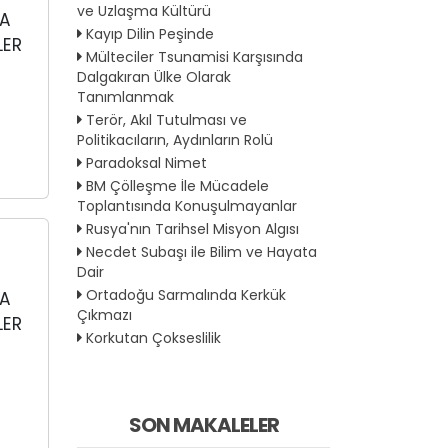
ve Uzlaşma Kültürü
LA
Kayıp Dilin Peşinde
LER
Mülteciler Tsunamisi Karşısında
Dalgakıran Ülke Olarak
Tanımlanmak
Terör, Akıl Tutulması ve
Politikacıların, Aydınların Rolü
Paradoksal Nimet
BM Çölleşme İle Mücadele
Toplantısında Konuşulmayanlar
Rusya'nın Tarihsel Misyon Algısı
Necdet Subaşı ile Bilim ve Hayata
Dair
Ortadoğu Sarmalında Kerkük
LA
Çıkmazı
LER
Korkutan Çokseslilik
SON MAKALELER