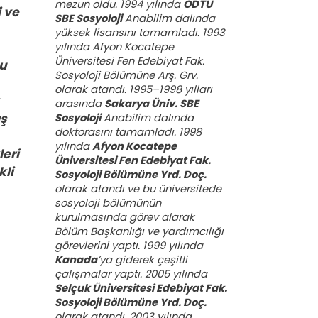
mezun oldu. 1994 yılında
ODTÜ
i ve
SBE Sosyoloji
Anabilim dalında
yüksek lisansını tamamladı. 1993
yılında Afyon Kocatepe
Üniversitesi Fen Edebiyat Fak.
mu
Sosyoloji Bölümüne Arş. Grv.
olarak atandı. 1995–1998 yılları
arasında
Sakarya Üniv. SBE
ış
Sosyoloji
Anabilim dalında
doktorasını tamamladı. 1998
yılında
Afyon Kocatepe
leri
Üniversitesi Fen Edebiyat Fak.
kli
Sosyoloji Bölümüne Yrd. Doç.
olarak atandı ve bu üniversitede
sosyoloji bölümünün
kurulmasında görev alarak
Bölüm Başkanlığı ve yardımcılığı
görevlerini yaptı. 1999 yılında
Kanada
’ya giderek çeşitli
çalışmalar yaptı. 2005 yılında
Selçuk Üniversitesi Edebiyat Fak.
Sosyoloji Bölümüne Yrd. Doç.
olarak atandı. 2003 yılında