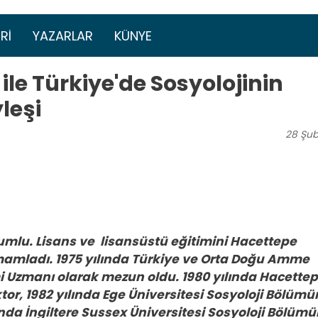
Ana içeriğe atla
menüsü
RI
YAZARLAR
KÜNYE
 ile Türkiye'de Sosyolojinin
leşi
28
Şub
umlu. Lisans ve lisansüstü eğitimini Hacettepe
mamladı. 1975 yılında Türkiye ve Orta Doğu Amme
 Uzmanı olarak mezun oldu. 1980 yılında Hacette
or, 1982 yılında Ege Üniversitesi Sosyoloji Bölüm
ında İngiltere Sussex Üniversitesi Sosyoloji Bölüm