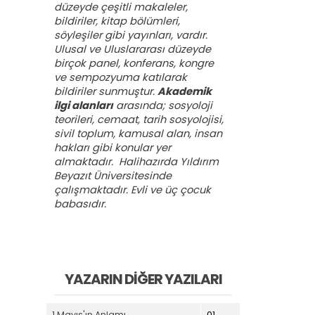
düzeyde çeşitli makaleler,
bildiriler, kitap bölümleri,
söyleşiler gibi yayınları, vardır.
Ulusal ve Uluslararası düzeyde
birçok panel, konferans, kongre
ve sempozyuma katılarak
bildiriler sunmuştur.
Akademik
ilgi alanları
arasında; sosyoloji
teorileri, cemaat, tarih sosyolojisi,
sivil toplum, kamusal alan, insan
hakları gibi konular yer
almaktadır. Halihazırda Yıldırım
Beyazıt Üniversitesinde
çalışmaktadır. Evli ve üç çocuk
babasıdır.
YAZARIN DIĞER YAZILARI
1 Mayıs'ın Anlamı
01