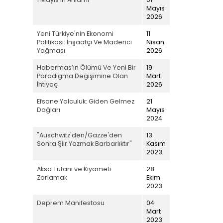
Mayıs
2026
Yeni Türkiye'nin Ekonomi
11
Politikası: İnşaatçı Ve Madenci
Nisan
Yağması
2026
Habermas’ın Ölümü Ve Yeni Bir
19
Paradigma Değişimine Olan
Mart
İhtiyaç
2026
Efsane Yolculuk: Giden Gelmez
21
Dağları
Mayıs
2024
"Auschwitz'den/Gazze'den
13
Sonra Şiir Yazmak Barbarlıktır"
Kasım
2023
Aksa Tufanı ve Kıyameti
28
Zorlamak
Ekim
2023
Deprem Manifestosu
04
Mart
2023