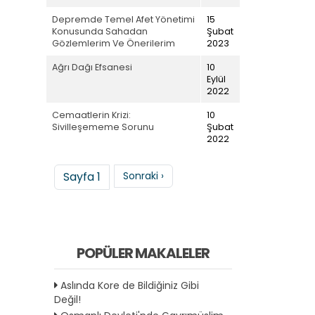
Depremde Temel Afet Yönetimi
15
Konusunda Sahadan
Şubat
Gözlemlerim Ve Önerilerim
2023
Ağrı Dağı Efsanesi
10
Eylül
2022
Cemaatlerin Krizi:
10
Sivilleşememe Sorunu
Şubat
2022
Sayfalama
Sonraki sayfa
Sayfa 1
Sonraki ›
POPÜLER MAKALELER
Aslında Kore de Bildiğiniz Gibi
Değil!