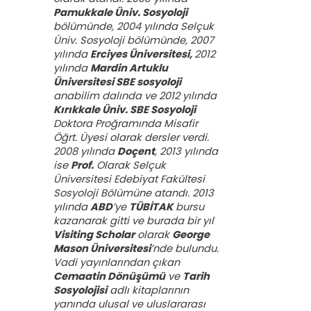
Pamukkale Üniv. Sosyoloji
bölümünde, 2004 yılında Selçuk
Üniv. Sosyoloji bölümünde, 2007
yılında
Erciyes Üniversitesi,
2012
yılında
Mardin Artuklu
Üniversitesi SBE sosyoloji
anabilim dalında ve 2012 yılında
Kırıkkale Üniv. SBE Sosyoloji
Doktora Proğramında Misafir
Öğrt. Üyesi olarak dersler verdi.
2008 yılında
Doçent
, 2013 yılında
ise
Prof.
Olarak Selçuk
Üniversitesi Edebiyat Fakültesi
Sosyoloji Bölümüne atandı. 2013
yılında
ABD
’ye
TÜBİTAK
bursu
kazanarak gitti ve burada bir yıl
Visiting Scholar
olarak
George
Mason Üniversitesi
’nde bulundu.
Vadi yayınlarından çıkan
Cemaatin Dönüşümü
ve
Tarih
Sosyolojisi
adlı kitaplarının
yanında ulusal ve uluslararası