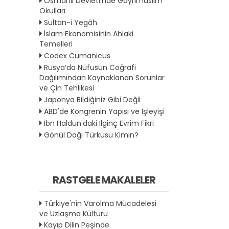
Osmanlı Devleti'nde Gayrımüslim
Okulları
Sultan-i Yegâh
İslam Ekonomisinin Ahlaki
Temelleri
Codex Cumanicus
Rusya’da Nüfusun Coğrafi
Dağılımından Kaynaklanan Sorunlar
ve Çin Tehlikesi
Japonya Bildiğiniz Gibi Değil
ABD'de Kongrenin Yapısı ve İşleyişi
İbn Haldun'daki İlginç Evrim Fikri
Gönül Dağı Türküsü Kimin?
RASTGELE MAKALELER
Türkiye'nin Varolma Mücadelesi
ve Uzlaşma Kültürü
Kayıp Dilin Peşinde