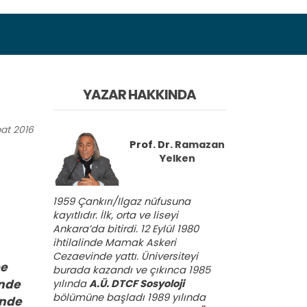
YAZAR HAKKINDA
at
2016
Prof. Dr.
Ramazan
Yelken
1959 Çankırı/Ilgaz nüfusuna
kayıtlıdır. İlk, orta ve liseyi
Ankara’da bitirdi. 12 Eylül 1980
ihtilalinde Mamak Askeri
Cezaevinde yattı. Üniversiteyi
pe
burada kazandı ve çıkınca 1985
ünde
yılında
A.Ü. DTCF Sosyoloji
bölümüne başladı 1989 yılında
ünde