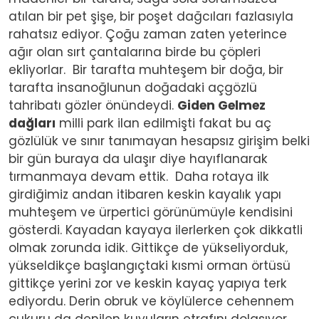
atılan bir pet şişe, bir poşet dağcıları fazlasıyla
rahatsız ediyor. Çoğu zaman zaten yeterince
ağır olan sırt çantalarına birde bu çöpleri
ekliyorlar. Bir tarafta muhteşem bir doğa, bir
tarafta insanoğlunun doğadaki açgözlü
tahribatı gözler önündeydi.
Giden Gelmez
dağları
milli park ilan edilmişti fakat bu aç
gözlülük ve sınır tanımayan hesapsız girişim belki
bir gün buraya da ulaşır diye hayıflanarak
tırmanmaya devam ettik. Daha rotaya ilk
girdiğimiz andan itibaren keskin kayalık yapı
muhteşem ve ürpertici görünümüyle kendisini
gösterdi. Kayadan kayaya ilerlerken çok dikkatli
olmak zorunda idik. Gittikçe de yükseliyorduk,
yükseldikçe başlangıçtaki kısmi orman örtüsü
gittikçe yerini zor ve keskin kayaç yapıya terk
ediyordu. Derin obruk ve köylülerce cehennem
çukuru da denilen kuyuların etrafını dolaşıyor