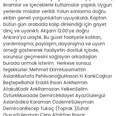
ikramlar ve içeceklerle kutlamalar yapıldı. Uygun
yerlerde molalar verildi. Yolun sonlarına doğru
ekibin geneli yorgunluktan uyuyakaldı. Kaptan
bütün gün arabada kalıp dinlendiği için gayet
dinç ve uyanıktı. Akşam 12.00’ye doğru
Ankara’ya ulaştık. Bu güzel faaliyete katılan,
yardımlaşma, paylaşım, dayanışma ve uyum
örneği göstererek faaliyetin dostluk içinde,
sorunsuz geçmesini sağlayan arkadaşları
burada anmak isterim. Herkese sonsuz
teşekkürler. Mehmet EkimHüsamettin
AslanMustafa PehlivanoğluHasan H. KankCoşkun
BeştepeBahar ErolAli İhsan ArıkNermin
AtakulKadir ArıkRamazan YelkenSelim
ÖztürkMüsaade DemirciHidayet AyazGülergül
AslanSıdıka Karaman ÖzdemirSüleyman
DemircanRecep Tukaç (Toprak )Zuhal
GurusSüleyman Cem Ataİrfan Bayar