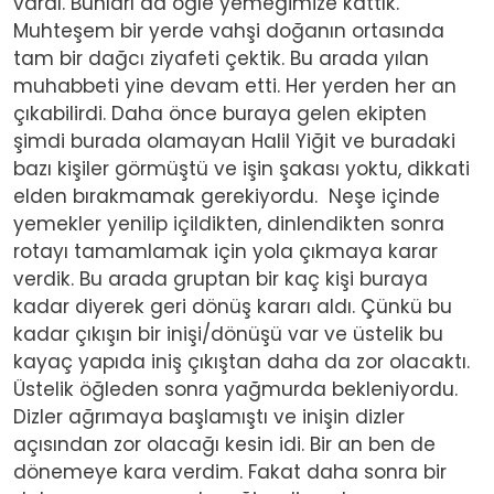
vardı. Bunları da öğle yemeğimize kattık.
Muhteşem bir yerde vahşi doğanın ortasında
tam bir dağcı ziyafeti çektik. Bu arada yılan
muhabbeti yine devam etti. Her yerden her an
çıkabilirdi. Daha önce buraya gelen ekipten
şimdi burada olamayan Halil Yiğit ve buradaki
bazı kişiler görmüştü ve işin şakası yoktu, dikkati
elden bırakmamak gerekiyordu. Neşe içinde
yemekler yenilip içildikten, dinlendikten sonra
rotayı tamamlamak için yola çıkmaya karar
verdik. Bu arada gruptan bir kaç kişi buraya
kadar diyerek geri dönüş kararı aldı. Çünkü bu
kadar çıkışın bir inişi/dönüşü var ve üstelik bu
kayaç yapıda iniş çıkıştan daha da zor olacaktı.
Üstelik öğleden sonra yağmurda bekleniyordu.
Dizler ağrımaya başlamıştı ve inişin dizler
açısından zor olacağı kesin idi. Bir an ben de
dönemeye kara verdim. Fakat daha sonra bir