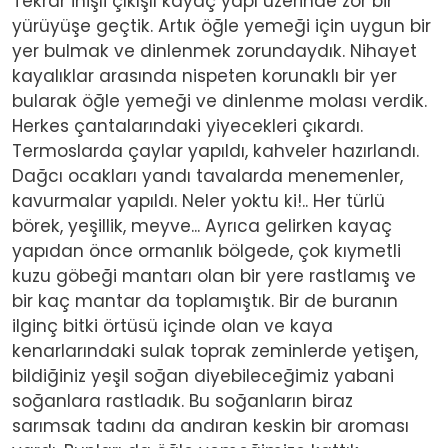
Tekrar inişli çıkışlı kayaç yapı üzerinde zor bir
yürüyüşe geçtik. Artık öğle yemeği için uygun bir
yer bulmak ve dinlenmek zorundaydık. Nihayet
kayalıklar arasında nispeten korunaklı bir yer
bularak öğle yemeği ve dinlenme molası verdik.
Herkes çantalarındaki yiyecekleri çıkardı.
Termoslarda çaylar yapıldı, kahveler hazırlandı.
Dağcı ocakları yandı tavalarda menemenler,
kavurmalar yapıldı. Neler yoktu ki!.. Her türlü
börek, yeşillik, meyve... Ayrıca gelirken kayaç
yapıdan önce ormanlık bölgede, çok kıymetli
kuzu göbeği mantarı olan bir yere rastlamış ve
bir kaç mantar da toplamıştık. Bir de buranın
ilginç bitki örtüsü içinde olan ve kaya
kenarlarındaki sulak toprak zeminlerde yetişen,
bildiğiniz yeşil soğan diyebileceğimiz yabani
soğanlara rastladık. Bu soğanların biraz
sarımsak tadını da andıran keskin bir aroması