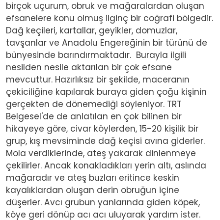
birçok uçurum, obruk ve mağaralardan oluşan
efsanelere konu olmuş ilginç bir coğrafi bölgedir.
Dağ keçileri, kartallar, geyikler, domuzlar,
tavşanlar ve Anadolu Engereğinin bir türünü de
bünyesinde barındırmaktadır. Burayla ilgili
nesilden nesile aktarılan bir çok efsane
mevcuttur. Hazırlıksız bir şekilde, maceranın
çekiciliğine kapılarak buraya giden çoğu kişinin
gerçekten de dönemediği söyleniyor. TRT
Belgesel'de de anlatılan en çok bilinen bir
hikayeye göre, civar köylerden, 15-20 kişilik bir
grup, kış mevsiminde dağ keçisi avına giderler.
Mola verdiklerinde, ateş yakarak dinlenmeye
çekilirler. Ancak konakladıkları yerin altı, aslında
mağaradır ve ateş buzları eritince keskin
kayalıklardan oluşan derin obruğun içine
düşerler. Avcı grubun yanlarında giden köpek,
köye geri dönüp acı acı uluyarak yardım ister.