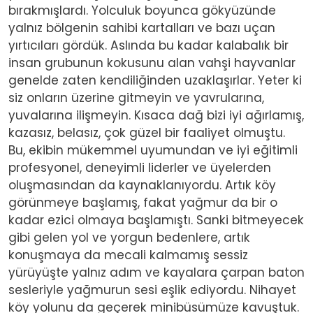
bırakmışlardı. Yolculuk boyunca gökyüzünde
yalnız bölgenin sahibi kartalları ve bazı uçan
yırtıcıları gördük. Aslında bu kadar kalabalık bir
insan grubunun kokusunu alan vahşi hayvanlar
genelde zaten kendiliğinden uzaklaşırlar. Yeter ki
siz onların üzerine gitmeyin ve yavrularına,
yuvalarına ilişmeyin. Kısaca dağ bizi iyi ağırlamış,
kazasız, belasız, çok güzel bir faaliyet olmuştu.
Bu, ekibin mükemmel uyumundan ve iyi eğitimli
profesyonel, deneyimli liderler ve üyelerden
oluşmasından da kaynaklanıyordu. Artık köy
görünmeye başlamış, fakat yağmur da bir o
kadar ezici olmaya başlamıştı. Sanki bitmeyecek
gibi gelen yol ve yorgun bedenlere, artık
konuşmaya da mecali kalmamış sessiz
yürüyüşte yalnız adım ve kayalara çarpan baton
sesleriyle yağmurun sesi eşlik ediyordu. Nihayet
köy yolunu da geçerek minibüsümüze kavuştuk.