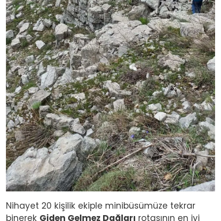
Nihayet 20 kişilik ekiple minibüsümüze tekrar
binerek
Giden Gelmez Dağları
rotasının en iyi