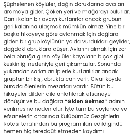
Şüphelenen köylüler, dağın doruklarına avcıları
aramaya gider. Çöken yeri ve mağarayı bulurlar.
Canlı kalan bir avcıyı kurtarırlar ancak grubun
geri kalanına ulaşmak mümkün olmaz. Yine bir
başka hikayeye göre avlanmak için dağlara
giden bir grup köylünün yolda vurdukları geyikler,
dağdaki obruklara düşer. Avlarını almak için zor
bela obruğa giren köylüler kayaların bıçak gibi
keskinliği nedeniyle geri çıkamazlar. Sonunda
yukarıdan sarkıtılan iplerle kurtarılırlar ancak
gruptan bir kişi, obrukta can verir. Civar köyde
burada ölenlerin mezarları vardır. Bütün bu
hikayeler dilden dile anlatılarak efsaneye
dönüşür ve bu dağlara
“Giden Gelmez”
adının
verilmesine neden olur. İşte tüm bu söylence ve
efsanelerin ortasında Kulübümüz Gezginlerin
Rotası tarafından bu program ilan edildiğinde
hemen hiç tereddüt etmeden kaydımı