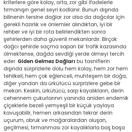
kriterlere göre kolay, orta, zor gibi ifadelerle
tırmanışın genel seyri kodlanır. Bunun dışında
bilinenin tersine dağlar zor olsa da dağcılar için
gerekli hazırlık ve önlemler alındıktan, iyi bir
rehber ve iyi bir rota belirlendikten sonra
şehirlerden daha güvenli mekanlardır. Birçok
dağcı şehirde saçma sapan bir trafik kazasında
ölmektense, dağda sevdiği yerde ölmeyi tercih
eder.
Giden Gelmez Dağları
bu tasniflerin
dışında sürprizlerle dolu hem kolay, hem zor hem
tehlikeli, hem çok eğlenceli, muhteşem bir doğa,
diğer yandan da ürkütücü sürprizlere gebe bir
mekan. Keskin, ürkütücü, sarp kayalıkların, derin
cehennem çukurlarının yanında aniden endemik
çiçeklerle bezeli yemyeşil bir küçük yaylaya
kavuşabilir, hemen arkasından tekrar derin
uçurum, obruk ve mağaralardan oluşan,
geçilmesi, tırmanması zor kayalıklarla baş başa