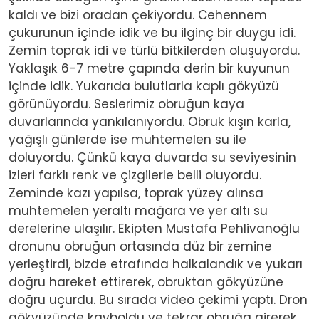
kaldı ve bizi oradan çekiyordu. Cehennem
çukurunun içinde idik ve bu ilginç bir duygu idi.
Zemin toprak idi ve türlü bitkilerden oluşuyordu.
Yaklaşık 6-7 metre çapında derin bir kuyunun
içinde idik. Yukarıda bulutlarla kaplı gökyüzü
görünüyordu. Seslerimiz obruğun kaya
duvarlarında yankılanıyordu. Obruk kışın karla,
yağışlı günlerde ise muhtemelen su ile
doluyordu. Çünkü kaya duvarda su seviyesinin
izleri farklı renk ve çizgilerle belli oluyordu.
Zeminde kazı yapılsa, toprak yüzey alınsa
muhtemelen yeraltı mağara ve yer altı su
derelerine ulaşılır. Ekipten Mustafa Pehlivanoğlu
dronunu obruğun ortasında düz bir zemine
yerleştirdi, bizde etrafında halkalandık ve yukarı
doğru hareket ettirerek, obruktan gökyüzüne
doğru uçurdu. Bu sırada video çekimi yaptı. Dron
gökyüzünde kayboldu ve tekrar obruğa girerek