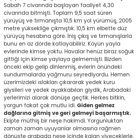
Sabah 7 civarında başlayan faaliyet 4,30
civarında bitmişti. Toplam 9,5 saat süren
yürüyüş ve tırmanışta 10,5 km yol yürümüş, 2005
metre yüksekliğe çıkmıştık. 10,5 km elbette düz
yürüyüş hesabına göre. İniş çıkış ve tırmanışlarla
bunu en az dörde katlayabiliriz. Köyün yayla
evlerinde kimse yoktu. Havalar henüz biraz soğuk
gittiği için kimse yaylaya gelmemişti. Bizden
önceki ekip gelip dinlenmiş, evlerin önündeki
sundurmalarda yağmuru seyrediyordu. Hemen
üzerimizdeki ıslakları çıkararak yedek kuru
giysileri ve yedek ayakkabıları giydik, Arabadaki
yerlerimizi alarak dönüşe geçtik. Herkes bitkin,
yorgun fakat çok mutlu idi.
Giden gelmez
dağlarına gitmiş ve geri gelmeyi başarmıştık.
Ekipte müthiş bir neşe hakimdi. Yorgunluktan
zaman zaman uyuyanlar olmasına rağmen
dönüşte arabada neşe içinde kalan yiyeceklerle,