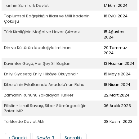
Tarihin Son Türk Devleti
17 Ekim 2024
Toplumsal Bağışıklığın İflası ve Milli İradenin
16 Eylül 2024
Çöküşü
Türk Kimliğinin Moğol ve Hazar Çıkmazı
15 Ağustos
2024
Din ve Kültürün İdeolojiyle İmtihanı
20 Temmuz
2024
Kavimler Göçü, Her Şey Sil Baştan
13 Haziran 2024
En İyi Siyasetçi En İyi Hikâye Okuyandır
15 Mayıs 2024
Kibele’nin Evlatlarında Anadolu’nun Ruhu
18 Nisan 2024
Zamanın Ruhunu Yakalayan Türkler
22 Mart 2024
Filistin - İsrail Savaşı, Siber Sömürgeciliğin
06 Aralık 2023
Zaferi Mi?
Türklerde Devlet Aklı
08 Kasım 2023
Sayfalama
Önceki sayfa
Sonraki sayfa
‹ Önceki
Sayfa 3
Sonraki ›