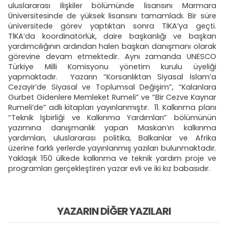
uluslararası ilişkiler bölümünde lisansını Marmara
Üniversitesinde de yüksek lisansını tamamladı. Bir süre
üniversitede görev yaptıktan sonra TİKA’ya geçti.
TİKA’da koordinatörlük, daire başkanlığı ve başkan
yardımcılığının ardından halen başkan danışmanı olarak
görevine devam etmektedir. Aynı zamanda UNESCO
Türkiye Milli Komisyonu yönetim kurulu üyeliği
yapmaktadır. Yazarın “Korsanlıktan Siyasal İslam’a
Cezayir’de Siyasal ve Toplumsal Değişim”, “Kalanlara
Gurbet Gidenlere Memleket Rumeli” ve “Bir Cezve Kaynar
Rumeli’de” adlı kitapları yayınlanmıştır. 11. Kalkınma planı
“Teknik İşbirliği ve Kalkınma Yardımları” bölümünün
yazımına danışmanlık yapan Maskan’ın kalkınma
yardımları, uluslararası politika, Balkanlar ve Afrika
üzerine farklı yerlerde yayınlanmış yazıları bulunmaktadır.
Yaklaşık 150 ülkede kalkınma ve teknik yardım proje ve
programları gerçekleştiren yazar evli ve iki kız babasıdır.
YAZARIN DIĞER YAZILARI