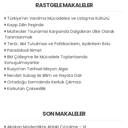
RASTGELE MAKALELER
Türkiye'nin Varolma Mücadelesi ve Uzlaşma Kültürü
Kayıp Dilin Peşinde
Mülteciler Tsunamisi Karşısında Dalgakıran Ülke Olarak
Tanımlanmak
Terör, Akıl Tutulması ve Politikacıların, Aydınların Rolü
Paradoksal Nimet
BM Çölleşme İle Mücadele Toplantısında
Konuşulmayanlar
Rusya'nın Tarihsel Misyon Algısı
Necdet Subaşı ile Bilim ve Hayata Dair
Ortadoğu Sarmalında Kerkük Çıkmazı
Korkutan Çokseslilik
SON MAKALELER
Akışkan Modernlikte Ahlaki Çözülme - VI