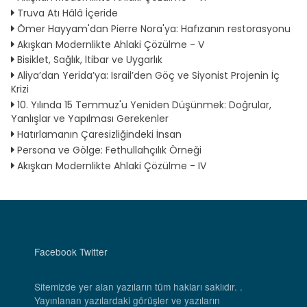
Truva Atı Hâlâ İçeride
Ömer Hayyam'dan Pierre Nora'ya: Hafızanın restorasyonu
Akışkan Modernlikte Ahlaki Çözülme - V
Bisiklet, Sağlık, İtibar ve Uygarlık
Aliya’dan Yerida’ya: İsrail’den Göç ve Siyonist Projenin İç
Krizi
10. Yılında 15 Temmuz'u Yeniden Düşünmek: Doğrular,
Yanlışlar ve Yapılması Gerekenler
Hatırlamanın Çaresizliğindeki İnsan
Persona ve Gölge: Fethullahçılık Örneği
Akışkan Modernlikte Ahlaki Çözülme - IV
Facebook
Twitter
Sitemizde yer alan yazıların tüm hakları saklıdır. .
Yayınlanan yazılardaki görüşler ve yazıların