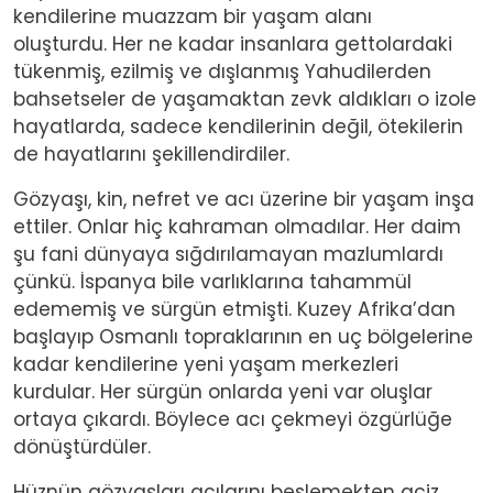
kendilerine muazzam bir yaşam alanı
oluşturdu.
Her ne kadar insanlara gettolardaki
tükenmiş, ezilmiş ve dışlanmış Yahudilerden
bahsetseler de yaşamaktan zevk aldıkları o izole
hayatlarda, sadece kendilerinin değil, ötekilerin
de hayatlarını şekillendirdiler.
Gözyaşı, kin, nefret ve acı üzerine bir yaşam inşa
ettiler. Onlar hiç kahraman olmadılar. Her daim
şu fani dünyaya sığdırılamayan mazlumlardı
çünkü. İspanya bile varlıklarına tahammül
edememiş ve sürgün etmişti. Kuzey Afrika’dan
başlayıp Osmanlı topraklarının en uç bölgelerine
kadar kendilerine yeni yaşam merkezleri
kurdular. Her sürgün onlarda yeni var oluşlar
ortaya çıkardı. Böylece acı çekmeyi özgürlüğe
dönüştürdüler.
Hüznün gözyaşları acılarını beslemekten aciz