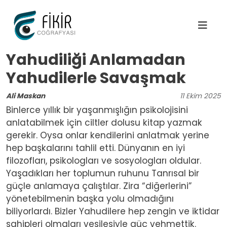
Ana içeriğe atla
Yahudiliği Anlamadan
Yahudilerle Savaşmak
Ali Maskan
11
Ekim
2025
Binlerce yıllık bir yaşanmışlığın psikolojisini
anlatabilmek için ciltler dolusu kitap yazmak
gerekir. Oysa onlar kendilerini anlatmak yerine
hep başkalarını tahlil etti. Dünyanın en iyi
filozofları, psikologları ve sosyologları oldular.
Yaşadıkları her toplumun ruhunu Tanrısal bir
güçle anlamaya çalıştılar. Zira “diğerlerini”
yönetebilmenin başka yolu olmadığını
biliyorlardı. Bizler Yahudilere hep zengin ve iktidar
sahipleri olmaları vesilesiyle güç vehmettik.