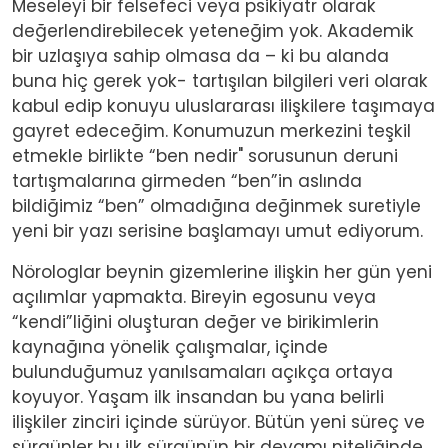
Meseleyi bir felsefeci veya psikiyatr olarak
değerlendirebilecek yeteneğim yok. Akademik
bir uzlaşıya sahip olmasa da – ki bu alanda
buna hiç gerek yok- tartışılan bilgileri veri olarak
kabul edip konuyu uluslararası ilişkilere taşımaya
gayret edeceğim. Konumuzun merkezini teşkil
etmekle birlikte “ben nedir" sorusunun deruni
tartışmalarına girmeden “ben”in aslında
bildiğimiz “ben” olmadığına değinmek suretiyle
yeni bir yazı serisine başlamayı umut ediyorum.
Nörologlar beynin gizemlerine ilişkin her gün yeni
açılımlar yapmakta. Bireyin egosunu veya
“kendi”liğini oluşturan değer ve birikimlerin
kaynağına yönelik çalışmalar, içinde
bulunduğumuz yanılsamaları açıkça ortaya
koyuyor. Yaşam ilk insandan bu yana belirli
ilişkiler zinciri içinde sürüyor. Bütün yeni süreç ve
sürgünler bu ilk sürgünün bir devamı niteliğinde.