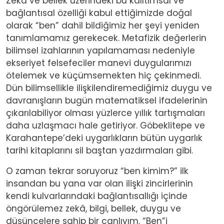
Zekâ ve bellek üzerindeki bu kalıtımsal ve
bağlantısal özelliği kabul ettiğimizde doğal
olarak “ben” dahil bildiğimiz her şeyi yeniden
tanımlamamız gerekecek. Metafizik değerlerin
bilimsel izahlarının yapılamaması nedeniyle
ekseriyet felsefeciler manevi duygularımızı
ötelemek ve küçümsemekten hiç çekinmedi.
Dün bilimsellikle ilişkilendiremediğimiz duygu ve
davranışların bugün matematiksel ifadelerinin
çıkarılabiliyor olması yüzlerce yıllık tartışmaları
daha uzlaşmacı hale getiriyor. Göbeklitepe ve
Karahantepe’deki uygarlıkların bütün uygarlık
tarihi kitaplarını sil baştan yazdırmaları gibi.
O zaman tekrar soruyoruz “ben kimim?” ilk
insandan bu yana var olan ilişki zincirlerinin
kendi kulvarlarındaki bağlantısallığı içinde
öngörülemez zekâ, bilgi, bellek, duygu ve
düşüncelere sahip bir canlıyım. “Ben”i