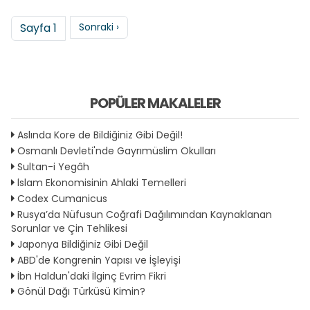
Sayfalama
Sonraki sayfa
Sayfa 1
Sonraki ›
POPÜLER MAKALELER
Aslında Kore de Bildiğiniz Gibi Değil!
Osmanlı Devleti'nde Gayrımüslim Okulları
Sultan-i Yegâh
İslam Ekonomisinin Ahlaki Temelleri
Codex Cumanicus
Rusya’da Nüfusun Coğrafi Dağılımından Kaynaklanan
Sorunlar ve Çin Tehlikesi
Japonya Bildiğiniz Gibi Değil
ABD'de Kongrenin Yapısı ve İşleyişi
İbn Haldun'daki İlginç Evrim Fikri
Gönül Dağı Türküsü Kimin?