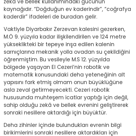
zekâ ve bellek kullanımındaki gücünün
kaynağıdır. “Doğduğun ev kaderindir”, “coğrafya
kaderdir” ifadeleri de buradan gelir.
Vaktiyle Diyarbakır Zerzevan kalesini gezerken,
M.Ö 9. yüzyıla kadar ilişkilendirilen ve 124 metre
yükseklikteki bir tepeye inşa edilen kalenin
sarnıçlarına mekanik yolla ovadan su çekildiğini
öğrenmiştim. Bu vesileyle M.S 12. yüzyılda
bölgede yaşayan El Cezeri’nin robotik ve
matematik konusundaki deha yeteneğinin alt
yapısını fark etmiş olmam onun büyüklüğüne
asla zeval getirmeyecekti. Cezeri robotik
hususunda muhteşem icatlar yaptığı için değil,
sahip olduğu zekâ ve bellek evrenini geliştirerek
sonraki nesillere aktardığı için büyüktür.
Deha zihinler içinde bulundukları evrenin bilgi
birikimlerini sonraki nesillere aktardıkları için