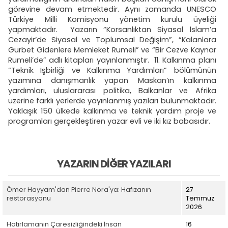
görevine devam etmektedir. Aynı zamanda UNESCO
Türkiye Milli Komisyonu yönetim kurulu üyeliği
yapmaktadır. Yazarın “Korsanlıktan Siyasal İslam’a
Cezayir’de Siyasal ve Toplumsal Değişim”, “Kalanlara
Gurbet Gidenlere Memleket Rumeli” ve “Bir Cezve Kaynar
Rumeli’de” adlı kitapları yayınlanmıştır. 11. Kalkınma planı
“Teknik İşbirliği ve Kalkınma Yardımları” bölümünün
yazımına danışmanlık yapan Maskan’ın kalkınma
yardımları, uluslararası politika, Balkanlar ve Afrika
üzerine farklı yerlerde yayınlanmış yazıları bulunmaktadır.
Yaklaşık 150 ülkede kalkınma ve teknik yardım proje ve
programları gerçekleştiren yazar evli ve iki kız babasıdır.
YAZARIN DIĞER YAZILARI
Ömer Hayyam'dan Pierre Nora'ya: Hafızanın
27
restorasyonu
Temmuz
2026
Hatırlamanın Çaresizliğindeki İnsan
16