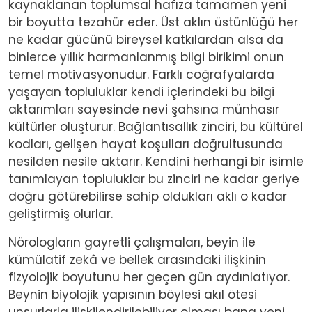
kaynaklanan toplumsal hafıza tamamen yeni
bir boyutta tezahür eder. Üst aklın üstünlüğü her
ne kadar gücünü bireysel katkılardan alsa da
binlerce yıllık harmanlanmış bilgi birikimi onun
temel motivasyonudur. Farklı coğrafyalarda
yaşayan topluluklar kendi içlerindeki bu bilgi
aktarımları sayesinde nevi şahsına münhasır
kültürler oluşturur. Bağlantısallık zinciri, bu kültürel
kodları, gelişen hayat koşulları doğrultusunda
nesilden nesile aktarır. Kendini herhangi bir isimle
tanımlayan topluluklar bu zinciri ne kadar geriye
doğru götürebilirse sahip oldukları aklı o kadar
geliştirmiş olurlar.
Nörologların gayretli çalışmaları, beyin ile
kümülatif zekâ ve bellek arasındaki ilişkinin
fizyolojik boyutunu her geçen gün aydınlatıyor.
Beynin biyolojik yapısının böylesi akıl ötesi
unsurlarla ilişkilendirilebiliyor olması bana yeni