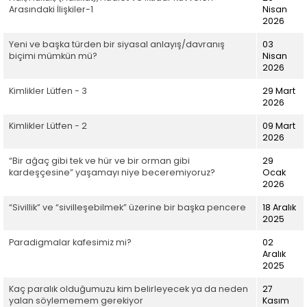
Arasındaki İlişkiler-1
Nisan
2026
Yeni ve başka türden bir siyasal anlayış/davranış
03
biçimi mümkün mü?
Nisan
2026
Kimlikler Lütfen - 3
29 Mart
2026
Kimlikler Lütfen - 2
09 Mart
2026
“Bir ağaç gibi tek ve hür ve bir orman gibi
29
kardeşçesine” yaşamayı niye beceremiyoruz?
Ocak
2026
“Sivillik” ve “sivilleşebilmek” üzerine bir başka pencere
18 Aralık
2025
Paradigmalar kafesimiz mi?
02
Aralık
2025
Kaç paralık olduğumuzu kim belirleyecek ya da neden
27
yalan söylememem gerekiyor
Kasım