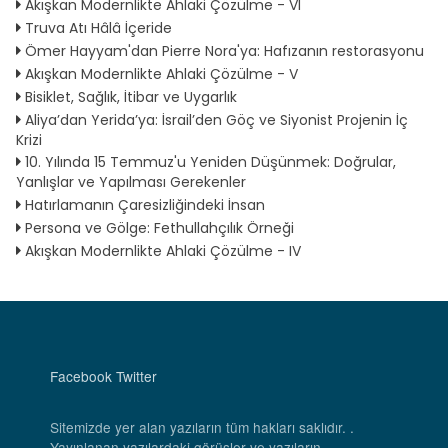
Akışkan Modernlikte Ahlaki Çözülme - VI
Truva Atı Hâlâ İçeride
Ömer Hayyam'dan Pierre Nora'ya: Hafızanın restorasyonu
Akışkan Modernlikte Ahlaki Çözülme - V
Bisiklet, Sağlık, İtibar ve Uygarlık
Aliya’dan Yerida’ya: İsrail’den Göç ve Siyonist Projenin İç
Krizi
10. Yılında 15 Temmuz'u Yeniden Düşünmek: Doğrular,
Yanlışlar ve Yapılması Gerekenler
Hatırlamanın Çaresizliğindeki İnsan
Persona ve Gölge: Fethullahçılık Örneği
Akışkan Modernlikte Ahlaki Çözülme - IV
Facebook
Twitter
Sitemizde yer alan yazıların tüm hakları saklıdır. .
Yayınlanan yazılardaki görüşler ve yazıların