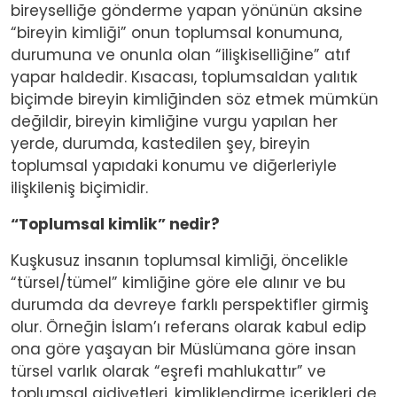
bireyselliğe gönderme yapan yönünün aksine
“bireyin kimliği” onun toplumsal konumuna,
durumuna ve onunla olan “ilişkiselliğine” atıf
yapar haldedir. Kısacası, toplumsaldan yalıtık
biçimde bireyin kimliğinden söz etmek mümkün
değildir, bireyin kimliğine vurgu yapılan her
yerde, durumda, kastedilen şey, bireyin
toplumsal yapıdaki konumu ve diğerleriyle
ilişkileniş biçimidir.
“Toplumsal kimlik” nedir?
Kuşkusuz insanın toplumsal kimliği, öncelikle
“türsel/tümel” kimliğine göre ele alınır ve bu
durumda da devreye farklı perspektifler girmiş
olur. Örneğin İslam’ı referans olarak kabul edip
ona göre yaşayan bir Müslümana göre insan
türsel varlık olarak “eşrefi mahlukattır” ve
toplumsal aidiyetleri, kimliklendirme içerikleri de