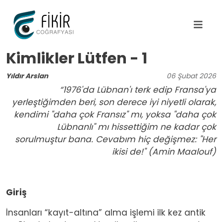
Ana içeriğe atla
Kimlikler Lütfen - 1
Yıldır Arslan
06
Şubat
2026
“1976'da Lübnan'ı terk edip Fransa'ya
yerleştiğimden beri, son derece iyi niyetli olarak,
kendimi "daha çok Fransız" mı, yoksa "daha çok
Lübnanlı" mı hissettiğim ne kadar çok
sorulmuştur bana. Cevabım hiç değişmez: "Her
ikisi de!" (Amin Maalouf)
Giriş
İnsanları “kayıt-altına” alma işlemi ilk kez antik