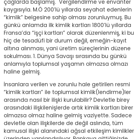
çağlarda başlamış. Vergilendirme ve envanter
kaygısıyla. M.Ö 200’lü yıllarda seyahat edenlerin
“kimlik” belgesine sahip olması zorunluymuş. Bu
günkü anlamda ilk kimlik kartları 1800’lü yıllarda
Fransa’da “işçi kartları” olarak düzenlenmiş, ki bu
hiç de tesadüfi bir durum değil, emeğin-kayıt
altına alınması, yani üretim süreçlerinin düzene
sokulması. 1. Dünya Savaşı sırasında bu günkü
anlamıyla toplumsal yaşamın olmazsa olmazı
haline gelmiş.
İnsanlara verilen ve zorunlu hale getirilen resmi
“kimlik kartları” ile toplumsal kimlik(lendirme)ler
arasında nasıl bir ilişki kurulabilir? Devletle birey
arasındaki ilişkilenişlerde artık kimlik kartları birer
olmazsa olmaz haline gelmiş vaziyette. Sadece
devletle olan ilişkilerde de değil aslında, tüm
kamusal ilişki alanındaki ağsal etkileşim kimlikler
üzerinden yapılandırılıyor. Bankaya gittiğinizde