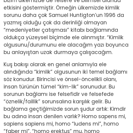
bizim ülkemizde de felsefe ve bilimsel alanda
etkisini göstermiştir. Örneğin ülkemizde kimlik
sorunu daha çok Samuel Huntigton’un 1996 da
yazmış olduğu çok da derinliği olmayan
“medeniyetler çatışması” kitabı bağlamında
oldukça yüzeysel biçimde ele alınmıştır. “Kimlik
olgusunu/durumunu ele alacağım yazı boyunca
bu anlayıştan uzak durmaya çalışacağım.
Kuş bakışı olarak en genel anlamıyla ele
alındığında “kimlik” olgusunun iki temel bağlamı
söz konudur. Birincisi ve önsel-öncelikli olanı,
insan türünün tümel “kim-lik” sorunudur. Bu
sorunun bağlamı ise felsefidir ve felsefede
“öznelik/faillik” sorunsalına karşılık gelir. Bu
bağlama geçtiğimizde sorun şudur artık: Kimdir
bu adına insan denilen varlık? Homo sapens mi,
sapiens sapiens mi, homo “ludens mi”, homo
“faber mi”, “homo erektus” mu, homo