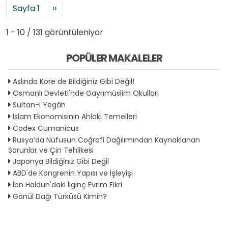
Sayfalama
Sonraki sayfa
Sayfa 1
››
1 - 10 / 131 görüntüleniyor
POPÜLER MAKALELER
Aslında Kore de Bildiğiniz Gibi Değil!
Osmanlı Devleti'nde Gayrımüslim Okulları
Sultan-i Yegâh
İslam Ekonomisinin Ahlaki Temelleri
Codex Cumanicus
Rusya’da Nüfusun Coğrafi Dağılımından Kaynaklanan
Sorunlar ve Çin Tehlikesi
Japonya Bildiğiniz Gibi Değil
ABD'de Kongrenin Yapısı ve İşleyişi
İbn Haldun'daki İlginç Evrim Fikri
Gönül Dağı Türküsü Kimin?