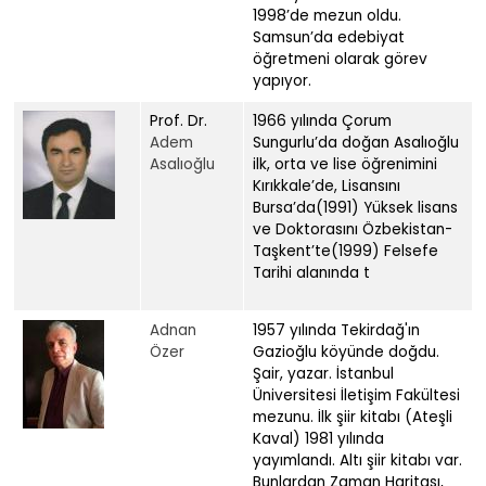
1998’de mezun oldu.
Samsun’da edebiyat
öğretmeni olarak görev
yapıyor.
Prof. Dr.
1966 yılında Çorum
Adem
Sungurlu’da doğan Asalıoğlu
Asalıoğlu
ilk, orta ve lise öğrenimini
Kırıkkale’de, Lisansını
Bursa’da(1991) Yüksek lisans
ve Doktorasını Özbekistan-
Taşkent’te(1999) Felsefe
Tarihi alanında t
Adnan
1957 yılında Tekirdağ'ın
Özer
Gazioğlu köyünde doğdu.
Şair, yazar. İstanbul
Üniversitesi İletişim Fakültesi
mezunu. İlk şiir kitabı (Ateşli
Kaval) 1981 yılında
yayımlandı. Altı şiir kitabı var.
Bunlardan Zaman Haritası,