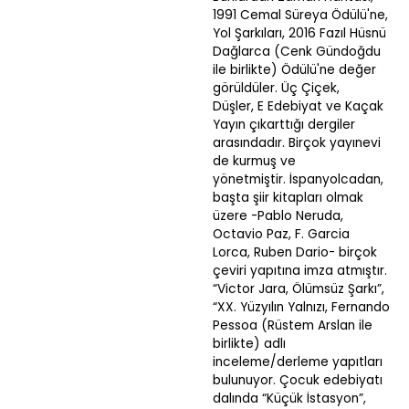
1991 Cemal Süreya Ödülü'ne,
Yol Şarkıları, 2016 Fazıl Hüsnü
Dağlarca (Cenk Gündoğdu
ile birlikte) Ödülü'ne değer
görüldüler. Üç Çiçek,
Düşler, E Edebiyat ve Kaçak
Yayın çıkarttığı dergiler
arasındadır. Birçok yayınevi
de kurmuş ve
yönetmiştir. İspanyolcadan,
başta şiir kitapları olmak
üzere -Pablo Neruda,
Octavio Paz, F. Garcia
Lorca, Ruben Dario- birçok
çeviri yapıtına imza atmıştır.
“Victor Jara, Ölümsüz Şarkı”,
“XX. Yüzyılın Yalnızı, Fernando
Pessoa (Rüstem Arslan ile
birlikte) adlı
inceleme/derleme yapıtları
bulunuyor. Çocuk edebiyatı
dalında “Küçük İstasyon”,