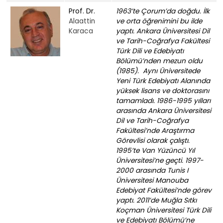
Prof. Dr.
1963’te Çorum’da doğdu. İlk
Alaattin
ve orta öğrenimini bu ilde
Karaca
yaptı. Ankara Üniversitesi Dil
ve Tarih-Coğrafya Fakültesi
Türk Dili ve Edebiyatı
Bölümü’nden mezun oldu
(1985). Aynı Üniversitede
Yeni Türk Edebiyatı Alanında
yüksek lisans ve doktorasını
tamamladı. 1986-1995 yılları
arasında Ankara Üniversitesi
Dil ve Tarih-Coğrafya
Fakültesi’nde Araştırma
Görevlisi olarak çalıştı.
1995’te Van Yüzüncü Yıl
Üniversitesi’ne geçti. 1997-
2000 arasında Tunis I
Üniversitesi Manouba
Edebiyat Fakültesi’nde görev
yaptı. 2011’de Muğla Sıtkı
Koçman Üniversitesi Türk Dili
ve Edebiyatı Bölümü’ne