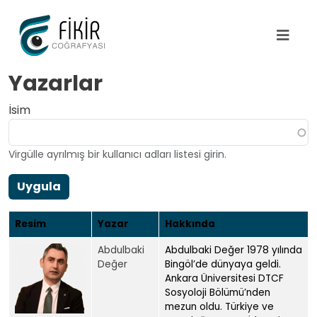
Ana içeriğe atla
Yazarlar
İsim
Virgülle ayrılmış bir kullanıcı adları listesi girin.
Uygula
Resim
Yazar
Hakkında
Abdulbaki
Abdulbaki Değer 1978 yılında
Değer
Bingöl’de dünyaya geldi.
Ankara Üniversitesi DTCF
Sosyoloji Bölümü’nden
mezun oldu. Türkiye ve