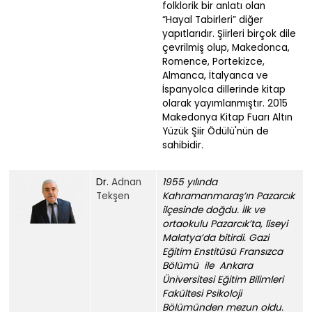
folklorik bir anlatı olan
“Hayal Tabirleri” diğer
yapıtlarıdır. Şiirleri birçok dile
çevrilmiş olup, Makedonca,
Romence, Portekizce,
Almanca, İtalyanca ve
İspanyolca dillerinde kitap
olarak yayımlanmıştır. 2015
Makedonya Kitap Fuarı Altın
Yüzük Şiir Ödülü'nün de
sahibidir.
Dr.
Adnan
1955 yılında
Tekşen
Kahramanmaraş’ın Pazarcık
ilçesinde doğdu. İlk ve
ortaokulu Pazarcık’ta, liseyi
Malatya’da bitirdi. Gazi
Eğitim Enstitüsü Fransızca
Bölümü ile Ankara
Üniversitesi Eğitim Bilimleri
Fakültesi Psikoloji
Bölümünden mezun oldu.