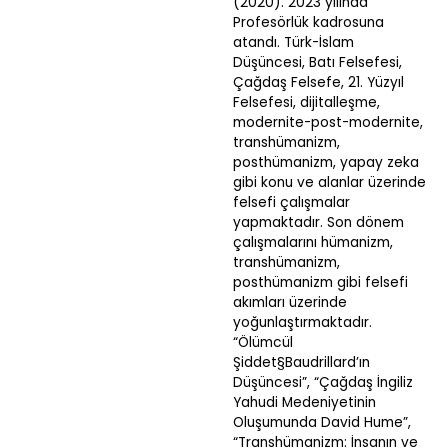
(2020). 2023 yılında
Profesörlük kadrosuna
atandı. Türk-İslam
Düşüncesi, Batı Felsefesi,
Çağdaş Felsefe, 21. Yüzyıl
Felsefesi, dijitalleşme,
modernite-post-modernite,
transhümanizm,
posthümanizm, yapay zeka
gibi konu ve alanlar üzerinde
felsefi çalışmalar
yapmaktadır. Son dönem
çalışmalarını hümanizm,
transhümanizm,
posthümanizm gibi felsefi
akımları üzerinde
yoğunlaştırmaktadır.
“Ölümcül
Şiddet§Baudrillard’ın
Düşüncesi”, “Çağdaş İngiliz
Yahudi Medeniyetinin
Oluşumunda David Hume”,
“Transhümanizm: İnsanın ve