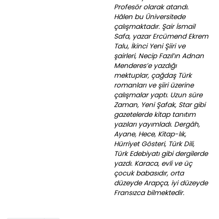
Profesör olarak atandı.
Hâlen bu Üniversitede
çalışmaktadır. Şair İsmail
Safa, yazar Ercümend Ekrem
Talu, İkinci Yeni Şiiri ve
şairleri, Necip Fazıl’ın Adnan
Menderes’e yazdığı
mektuplar, çağdaş Türk
romanları ve şiiri üzerine
çalışmalar yaptı. Uzun süre
Zaman, Yeni Şafak, Star gibi
gazetelerde kitap tanıtım
yazıları yayımladı. Dergâh,
Ayane, Hece, Kitap-lık,
Hürriyet Gösteri, Türk Dili,
Türk Edebiyatı gibi dergilerde
yazdı. Karaca, evli ve üç
çocuk babasıdır, orta
düzeyde Arapça, iyi düzeyde
Fransızca bilmektedir.