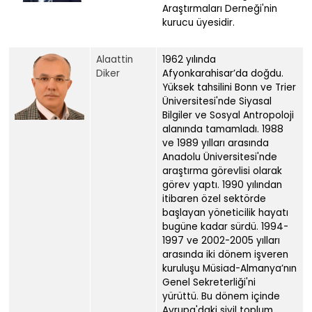
Araştırmaları Derneği'nin
kurucu üyesidir.
Alaattin
1962 yılında
Diker
Afyonkarahisar’da doğdu.
Yüksek tahsilini Bonn ve Trier
Üniversitesi'nde Siyasal
Bilgiler ve Sosyal Antropoloji
alanında tamamladı. 1988
ve 1989 yılları arasında
Anadolu Üniversitesi'nde
araştırma görevlisi olarak
görev yaptı. 1990 yılından
itibaren özel sektörde
başlayan yöneticilik hayatı
bugüne kadar sürdü. 1994-
1997 ve 2002-2005 yılları
arasında iki dönem işveren
kuruluşu Müsiad-Almanya’nın
Genel Sekreterliği'ni
yürüttü. Bu dönem içinde
Avrupa'daki sivil toplum