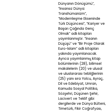
Dünyanın Dönüşümü”,
“İnsansız Dünya:
Transhümanizm”,
“Modernleşme Ekseninde
Türk Düşüncesi”, “Kariyer ve
Başarı Çağında Genç
Olmak” adlı kitapları
yayımlanmıştır. “İnsanın
Düşüşü” ve “Bir Proje Olarak
Euro-İslam” adlı kitapları
yakında yayımlanacak.
Ayrıca yayımlanmış̧ kitap
bölümlerinin (28), bilimsel
makalelerin (20) ve ulusal
ve uluslararası tebliğlerinin
(25) yanı sıra Yolcu, Ayraç,
Dil ve Edebiyat, Umran,
Kamuda Sosyal Politika,
Sözşehri, Düşünen Şehir,
Lacivert ve Teklif gibi
dergilerde ve Dünya Bülteni,
Timetürk, Fikir Coğrafyası,