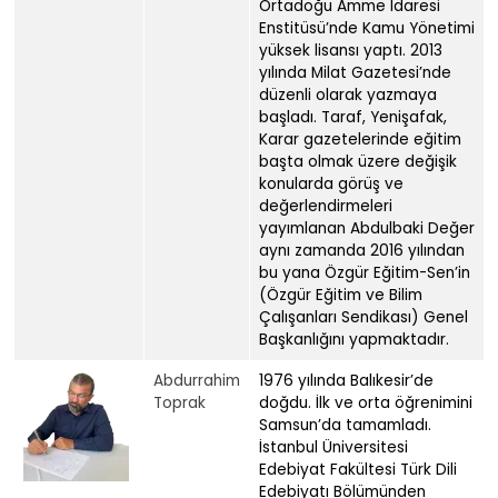
Ortadoğu Amme İdaresi
Enstitüsü’nde Kamu Yönetimi
yüksek lisansı yaptı. 2013
yılında Milat Gazetesi’nde
düzenli olarak yazmaya
başladı. Taraf, Yenişafak,
Karar gazetelerinde eğitim
başta olmak üzere değişik
konularda görüş ve
değerlendirmeleri
yayımlanan Abdulbaki Değer
aynı zamanda 2016 yılından
bu yana Özgür Eğitim-Sen’in
(Özgür Eğitim ve Bilim
Çalışanları Sendikası) Genel
Başkanlığını yapmaktadır.
Abdurrahim
1976 yılında Balıkesir’de
Toprak
doğdu. İlk ve orta öğrenimini
Samsun’da tamamladı.
İstanbul Üniversitesi
Edebiyat Fakültesi Türk Dili
Edebiyatı Bölümünden