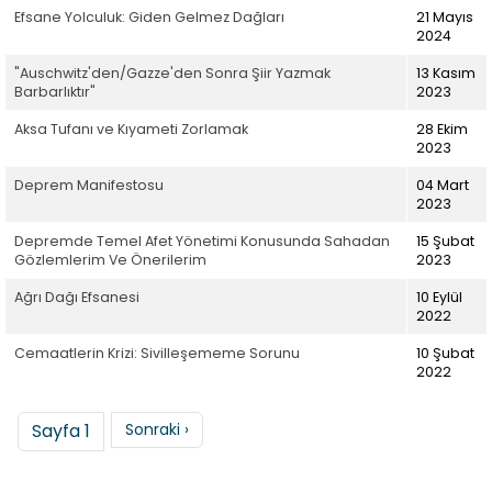
Efsane Yolculuk: Giden Gelmez Dağları
21 Mayıs
2024
"Auschwitz'den/Gazze'den Sonra Şiir Yazmak
13 Kasım
Barbarlıktır"
2023
Aksa Tufanı ve Kıyameti Zorlamak
28 Ekim
2023
Deprem Manifestosu
04 Mart
2023
Depremde Temel Afet Yönetimi Konusunda Sahadan
15 Şubat
Gözlemlerim Ve Önerilerim
2023
Ağrı Dağı Efsanesi
10 Eylül
2022
Cemaatlerin Krizi: Sivilleşememe Sorunu
10 Şubat
2022
Sayfalama
Sonraki sayfa
Sayfa 1
Sonraki ›