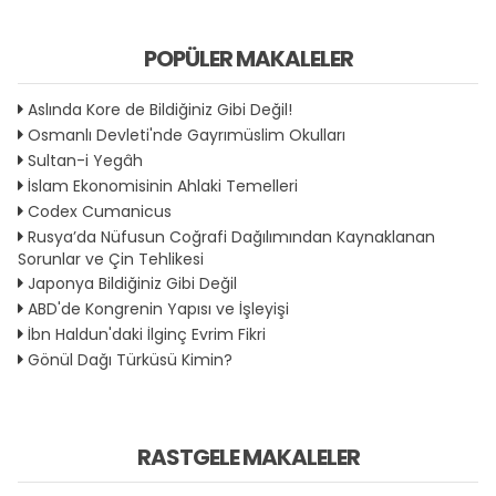
POPÜLER MAKALELER
Aslında Kore de Bildiğiniz Gibi Değil!
Osmanlı Devleti'nde Gayrımüslim Okulları
Sultan-i Yegâh
İslam Ekonomisinin Ahlaki Temelleri
Codex Cumanicus
Rusya’da Nüfusun Coğrafi Dağılımından Kaynaklanan
Sorunlar ve Çin Tehlikesi
Japonya Bildiğiniz Gibi Değil
ABD'de Kongrenin Yapısı ve İşleyişi
İbn Haldun'daki İlginç Evrim Fikri
Gönül Dağı Türküsü Kimin?
RASTGELE MAKALELER