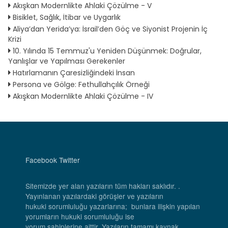
Akışkan Modernlikte Ahlaki Çözülme - V
Bisiklet, Sağlık, İtibar ve Uygarlık
Aliya’dan Yerida’ya: İsrail’den Göç ve Siyonist Projenin İç
Krizi
10. Yılında 15 Temmuz'u Yeniden Düşünmek: Doğrular,
Yanlışlar ve Yapılması Gerekenler
Hatırlamanın Çaresizliğindeki İnsan
Persona ve Gölge: Fethullahçılık Örneği
Akışkan Modernlikte Ahlaki Çözülme - IV
Facebook
Twitter
Sitemizde yer alan yazıların tüm hakları saklıdır. .
Yayınlanan yazılardaki görüşler ve yazıların
hukuki sorumluluğu yazarlarına; bunlara ilişkin yapılan
yorumların hukuki sorumluluğu ise
yorum sahiplerine aittir. Yazıların tamamı kaynak