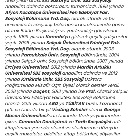
1998 yılları arasında
Sakarya Üniv. SBE Sosyoloji
Anabilim dalında doktorasını tamamladı. 1998 yılında
Afyon Kocatepe Üniversitesi Fen Edebiyat Fak.
Sosyoloji Bölümüne Yrd. Doç.
olarak atandı ve bu
üniversitede sosyoloji bölümünün kurulmasında görev
alarak Bölüm Başkanlığı ve yardımcılığı görevlerini
yaptı. 1999 yılında
Kanada
’ya giderek çeşitli çalışmalar
yaptı. 2005 yılında
Selçuk Üniversitesi Edebiyat Fak.
Sosyoloji Bölümüne Yrd. Doç.
olarak atandı. 2003
yılında
Pamukkale Üniv. Sosyoloji
bölümünde, 2004
yılında Selçuk Üniv. Sosyoloji bölümünde, 2007 yılında
Erciyes Üniversitesi,
2012 yılında
Mardin Artuklu
Üniversitesi SBE sosyoloji
anabilim dalında ve 2012
yılında
Kırıkkale Üniv. SBE Sosyoloji
Doktora
Proğramında Misafir Öğrt. Üyesi olarak dersler verdi.
2008 yılında
Doçent
, 2013 yılında ise
Prof.
Olarak Selçuk
Üniversitesi Edebiyat Fakültesi Sosyoloji Bölümüne
atandı. 2013 yılında
ABD
’ye
TÜBİTAK
bursu kazanarak
gitti ve burada bir yıl
Visiting Scholar
olarak
George
Mason Üniversitesi
’nde bulundu. Vadi yayınlarından
çıkan
Cemaatin Dönüşümü
ve
Tarih Sosyolojisi
adlı
kitaplarının yanında ulusal ve uluslararası düzeyde
çeşitli makaleler, bildiriler, kitap bölümleri, söyleşiler