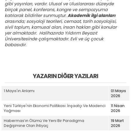
gibi yayınları, vardır. Ulusal ve Uluslararası düzeyde
birçok panel, konferans, kongre ve sempozyuma
katılarak bildiriler sunmuştur.
Akademik ilgi alanları
arasında; sosyoloji teorileri, cemaat, tarih sosyolojisi,
sivil toplum, kamusal alan, insan hakları gibi konular
yer almaktadır. Halihazırda Yıldırım Beyazıt
Üniversitesinde çalışmaktadır. Evli ve üç çocuk
babasıdır.
YAZARIN DIĞER YAZILARI
1 Mayıs'ın Anlamı
01 Mayıs
2026
Yeni Türkiye'nin Ekonomi Politikası: İnşaatçı Ve Madenci
11 Nisan
Yağması
2026
Habermas’ın Ölümü Ve Yeni Bir Paradigma
19 Mart
Değişimine Olan İhtiyaç
2026