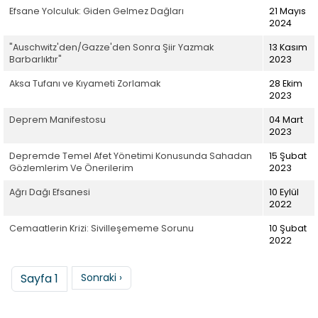
Efsane Yolculuk: Giden Gelmez Dağları
21 Mayıs
2024
"Auschwitz'den/Gazze'den Sonra Şiir Yazmak
13 Kasım
Barbarlıktır"
2023
Aksa Tufanı ve Kıyameti Zorlamak
28 Ekim
2023
Deprem Manifestosu
04 Mart
2023
Depremde Temel Afet Yönetimi Konusunda Sahadan
15 Şubat
Gözlemlerim Ve Önerilerim
2023
Ağrı Dağı Efsanesi
10 Eylül
2022
Cemaatlerin Krizi: Sivilleşememe Sorunu
10 Şubat
2022
Sayfalama
Sonraki sayfa
Sayfa 1
Sonraki ›