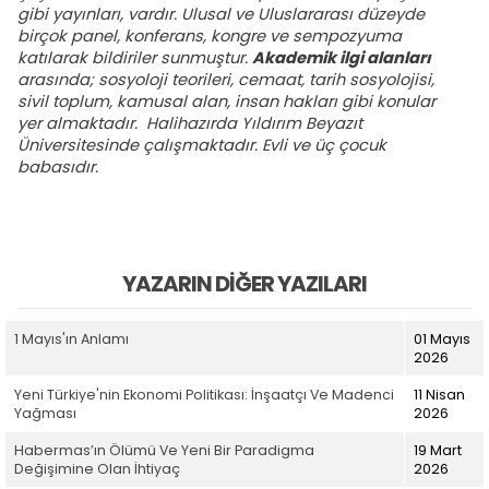
gibi yayınları, vardır. Ulusal ve Uluslararası düzeyde
birçok panel, konferans, kongre ve sempozyuma
katılarak bildiriler sunmuştur.
Akademik ilgi alanları
arasında; sosyoloji teorileri, cemaat, tarih sosyolojisi,
sivil toplum, kamusal alan, insan hakları gibi konular
yer almaktadır. Halihazırda Yıldırım Beyazıt
Üniversitesinde çalışmaktadır. Evli ve üç çocuk
babasıdır.
YAZARIN DIĞER YAZILARI
1 Mayıs'ın Anlamı
01 Mayıs
2026
Yeni Türkiye'nin Ekonomi Politikası: İnşaatçı Ve Madenci
11 Nisan
Yağması
2026
Habermas’ın Ölümü Ve Yeni Bir Paradigma
19 Mart
Değişimine Olan İhtiyaç
2026