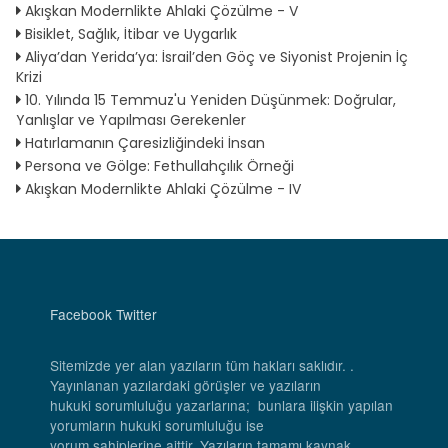
Akışkan Modernlikte Ahlaki Çözülme - V
Bisiklet, Sağlık, İtibar ve Uygarlık
Aliya’dan Yerida’ya: İsrail’den Göç ve Siyonist Projenin İç
Krizi
10. Yılında 15 Temmuz'u Yeniden Düşünmek: Doğrular,
Yanlışlar ve Yapılması Gerekenler
Hatırlamanın Çaresizliğindeki İnsan
Persona ve Gölge: Fethullahçılık Örneği
Akışkan Modernlikte Ahlaki Çözülme - IV
Facebook
Twitter
Sitemizde yer alan yazıların tüm hakları saklıdır. .
Yayınlanan yazılardaki görüşler ve yazıların
hukuki sorumluluğu yazarlarına; bunlara ilişkin yapılan
yorumların hukuki sorumluluğu ise
yorum sahiplerine aittir. Yazıların tamamı kaynak