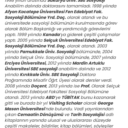
1998 yılları arasında
Sakarya Üniv. SBE Sosyoloji
Anabilim dalında doktorasını tamamladı. 1998 yılında
Afyon Kocatepe Üniversitesi Fen Edebiyat Fak.
Sosyoloji Bölümüne Yrd. Doç.
olarak atandı ve bu
üniversitede sosyoloji bölümünün kurulmasında görev
alarak Bölüm Başkanlığı ve yardımcılığı görevlerini
yaptı. 1999 yılında
Kanada
’ya giderek çeşitli çalışmalar
yaptı. 2005 yılında
Selçuk Üniversitesi Edebiyat Fak.
Sosyoloji Bölümüne Yrd. Doç.
olarak atandı. 2003
yılında
Pamukkale Üniv. Sosyoloji
bölümünde, 2004
yılında Selçuk Üniv. Sosyoloji bölümünde, 2007 yılında
Erciyes Üniversitesi,
2012 yılında
Mardin Artuklu
Üniversitesi SBE sosyoloji
anabilim dalında ve 2012
yılında
Kırıkkale Üniv. SBE Sosyoloji
Doktora
Proğramında Misafir Öğrt. Üyesi olarak dersler verdi.
2008 yılında
Doçent
, 2013 yılında ise
Prof.
Olarak Selçuk
Üniversitesi Edebiyat Fakültesi Sosyoloji Bölümüne
atandı. 2013 yılında
ABD
’ye
TÜBİTAK
bursu kazanarak
gitti ve burada bir yıl
Visiting Scholar
olarak
George
Mason Üniversitesi
’nde bulundu. Vadi yayınlarından
çıkan
Cemaatin Dönüşümü
ve
Tarih Sosyolojisi
adlı
kitaplarının yanında ulusal ve uluslararası düzeyde
çeşitli makaleler, bildiriler, kitap bölümleri, söyleşiler