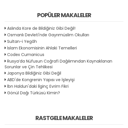
POPÜLER MAKALELER
Aslında Kore de Bildiğiniz Gibi Değil!
Osmanlı Devleti'nde Gayrımüslim Okulları
Sultan-i Yegâh
İslam Ekonomisinin Ahlaki Temelleri
Codex Cumanicus
Rusya’da Nüfusun Coğrafi Dağılımından Kaynaklanan
Sorunlar ve Çin Tehlikesi
Japonya Bildiğiniz Gibi Değil
ABD'de Kongrenin Yapısı ve İşleyişi
İbn Haldun'daki İlginç Evrim Fikri
Gönül Dağı Türküsü Kimin?
RASTGELE MAKALELER