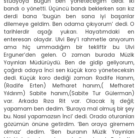
stüdyoya Bugün ben yöneteceğim dedi. İki
bandı o yönetti. Üçüncü bandı beklerken sarı kız
derdi bana ‘bugün ben sana iyi başarılar
dilemeye geldim. Ben odama çıkıyorum’ dedi. O
tarihlerdir aşağı yukarı. Hayatımdaki en
enteresan olaydır. Ulvi Bey’i rahmetle anıyorum
ama hiç ummadığım bir tekliftir bu Ulvi
Erguner’den gelen. O zaman burada Müzik
Yayınları Müdürüydü. Ben de gidip geliyorum,
çağırdı odaya İnci sen küçük koro yöneteceksin
dedi. Küçük koro dediği zaman Radife Hanım,
(Radife Erten) Mefharet hanım,( Mefharet
Yıldırım) Sabite hanım,(Sabite Tur Gülerman)
var. Arkada Rıza Rit var. Olacak iş değil;
yapamam ben dedim. ‘Buraya mal olmuş bir şey
bu. Nasıl yapamazsın İnci’ dedi. Orada oturanları
gözümün önüne getirdim. ‘Ben oraya giremem
olmaz’ dedim. ‘Ben buranın Müzik Yayınları