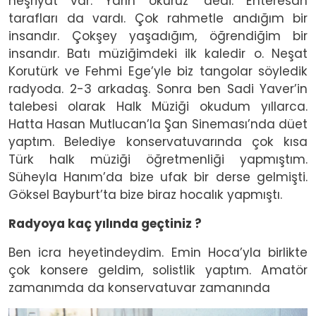
neşriyat var. Yarın okuruz’ dedi. Enteresan
tarafları da vardı. Çok rahmetle andığım bir
insandır. Çokşey yaşadığım, öğrendiğim bir
insandır. Batı müziğimdeki ilk kaledir o. Neşat
Korutürk ve Fehmi Ege’yle biz tangolar söyledik
radyoda. 2-3 arkadaş. Sonra ben Sadi Yaver’in
talebesi olarak Halk Müziği okudum yıllarca.
Hatta Hasan Mutlucan’la Şan Sineması’nda düet
yaptım. Belediye konservatuvarında çok kısa
Türk halk müziği öğretmenliği yapmıştım.
Süheyla Hanım’da bize ufak bir derse gelmişti.
Göksel Bayburt’ta bize biraz hocalık yapmıştı.
Radyoya kaç yılında geçtiniz ?
Ben icra heyetindeydim. Emin Hoca’yla birlikte
çok konsere geldim, solistlik yaptım. Amatör
zamanımda da konservatuvar zamanında