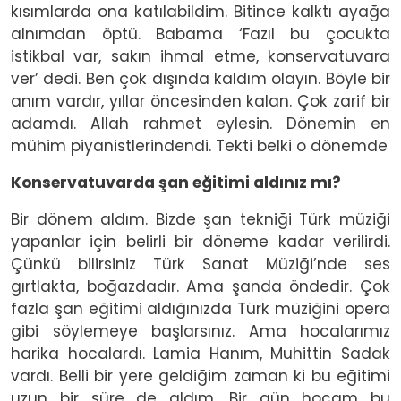
kısımlarda ona katılabildim. Bitince kalktı ayağa
alnımdan öptü. Babama ‘Fazıl bu çocukta
istikbal var, sakın ihmal etme, konservatuvara
ver’ dedi. Ben çok dışında kaldım olayın. Böyle bir
anım vardır, yıllar öncesinden kalan. Çok zarif bir
adamdı. Allah rahmet eylesin. Dönemin en
mühim piyanistlerindendi. Tekti belki o dönemde
Konservatuvarda şan eğitimi aldınız mı?
Bir dönem aldım. Bizde şan tekniği Türk müziği
yapanlar için belirli bir döneme kadar verilirdi.
Çünkü bilirsiniz Türk Sanat Müziği’nde ses
gırtlakta, boğazdadır. Ama şanda öndedir. Çok
fazla şan eğitimi aldığınızda Türk müziğini opera
gibi söylemeye başlarsınız. Ama hocalarımız
harika hocalardı. Lamia Hanım, Muhittin Sadak
vardı. Belli bir yere geldiğim zaman ki bu eğitimi
uzun bir süre de aldım. Bir gün hocam bu