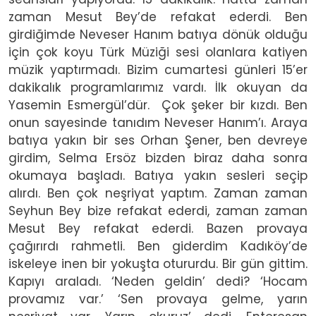
zaman Mesut Bey’de refakat ederdi. Ben
girdiğimde Neveser Hanım batıya dönük olduğu
için çok koyu Türk Müziği sesi olanlara katiyen
müzik yaptırmadı. Bizim cumartesi günleri 15’er
dakikalık programlarımız vardı. İlk okuyan da
Yasemin Esmergül’dür. Çok şeker bir kızdı. Ben
onun sayesinde tanıdım Neveser Hanım’ı. Araya
batıya yakın bir ses Orhan Şener, ben devreye
girdim, Selma Ersöz bizden biraz daha sonra
okumaya başladı. Batıya yakın sesleri seçip
alırdı. Ben çok neşriyat yaptım. Zaman zaman
Seyhun Bey bize refakat ederdi, zaman zaman
Mesut Bey refakat ederdi. Bazen provaya
çağırırdı rahmetli. Ben giderdim Kadıköy’de
iskeleye inen bir yokuşta otururdu. Bir gün gittim.
Kapıyı araladı. ‘Neden geldin’ dedi? ‘Hocam
provamız var.’ ‘Sen provaya gelme, yarın