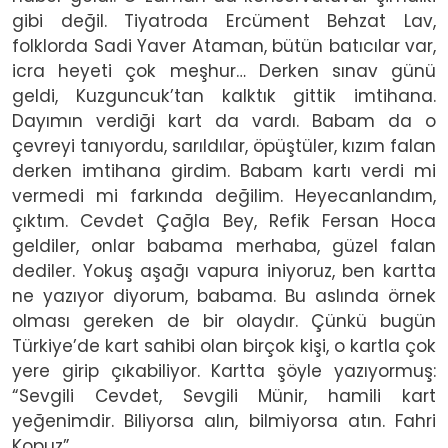
gibi değil. Tiyatroda Ercüment Behzat Lav,
folklorda Sadi Yaver Ataman, bütün batıcılar var,
icra heyeti çok meşhur… Derken sınav günü
geldi, Kuzguncuk’tan kalktık gittik imtihana.
Dayımın verdiği kart da vardı. Babam da o
çevreyi tanıyordu, sarıldılar, öpüştüler, kızım falan
derken imtihana girdim. Babam kartı verdi mi
vermedi mi farkında değilim. Heyecanlandım,
çıktım. Cevdet Çağla Bey, Refik Fersan Hoca
geldiler, onlar babama merhaba, güzel falan
dediler. Yokuş aşağı vapura iniyoruz, ben kartta
ne yazıyor diyorum, babama. Bu aslında örnek
olması gereken de bir olaydır. Çünkü bugün
Türkiye’de kart sahibi olan birçok kişi, o kartla çok
yere girip çıkabiliyor. Kartta şöyle yazıyormuş:
“Sevgili Cevdet, Sevgili Münir, hamili kart
yeğenimdir. Biliyorsa alın, bilmiyorsa atın. Fahri
Kopuz”.