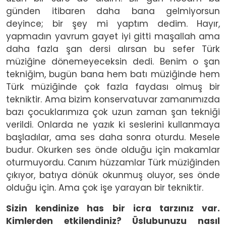
günden itibaren daha bana gelmiyorsun
deyince; bir şey mi yaptım dedim. Hayır,
yapmadın yavrum gayet iyi gitti maşallah ama
daha fazla şan dersi alırsan bu sefer Türk
müziğine dönemeyeceksin dedi. Benim o şan
tekniğim, bugün bana hem batı müziğinde hem
Türk müziğinde çok fazla faydası olmuş bir
tekniktir. Ama bizim konservatuvar zamanımızda
bazı çocuklarımıza çok uzun zaman şan tekniği
verildi. Onlarda ne yazık ki seslerini kullanmaya
başladılar, ama ses daha sonra oturdu. Mesele
budur. Okurken ses önde olduğu için makamlar
oturmuyordu. Canım hüzzamlar Türk müziğinden
çıkıyor, batıya dönük okunmuş oluyor, ses önde
olduğu için. Ama çok işe yarayan bir tekniktir.
Sizin kendinize has bir icra tarzınız var.
Kimlerden etkilendiniz? Üslubunuzu nasıl