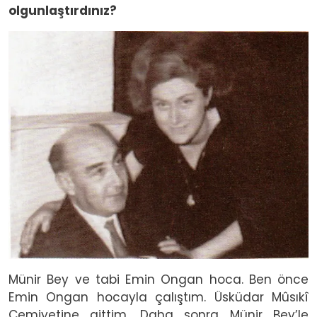
olgunlaştırdınız?
Image
Münir Bey ve tabi Emin Ongan hoca. Ben önce
Emin Ongan hocayla çalıştım. Üsküdar Mûsıkî
Cemiyetine gittim. Daha sonra Münir Bey’le