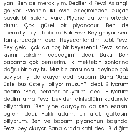
yani. Ben de meraklıyım. Dediler ki Fevzi Aslangil
geliyor. Evlerinin iki evin birleşiminden oluşan
büyük bir salonu vardı. Piyano da tam ortada
durur. Çok güzel bir piyanodur. Ben de
meraklıyım ya, babam ‘Bak Fevzi Bey geliyor, seni
tanıştıracağım’ dedi. Heyecanlandım tabi. Fevzi
Bey geldi, çok da hoş bir beyefendi. ‘Fevzi sana
kızımı takdim edeceğim’ dedi. Baktı. Ben
babama çok benzerim. İlk mektebin sonlarına
doğru bir olay bu. Müzikle arası nasıl deyince çok
seviyor, iyi de okuyor dedi babam. Bana ‘Araz
üste buz üste’yi biliyor musun?’ dedi. Biliyorum
dedim. ‘Peki, beraber okuyalım’ dedi. Biliyorum
dedim ama Fevzi bey’den dinlediğim kadarıyla
biliyordum. ‘Ben yine okuyayım da sen esasını
öğren’ dedi. Haklı adam, bir ufak güftesini
biliyorum. Ben ve babam piyanonun başında,
Fevzi bey okuyor. Bana arada katıl dedi. Bildiğim