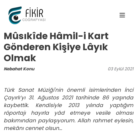
Ana içeriğe atla
Mûsıkîde Hâmil-i Kart
Gönderen Kişiye Lâyık
Olmak
Nebahat Konu
03
Eylül
2021
Türk Sanat Müziği'nin önemli isimlerinden İnci
Çayırlı’yı 31. Ağustos 2021 tarihinde 86 yaşında
kaybettik. Kendisiyle 2013 yılında yaptığım
röportajı hayırla yâd etmeye vesile olması
bakımından paylaşıyorum. Allah rahmet eylesin,
mekânı cennet olsun…