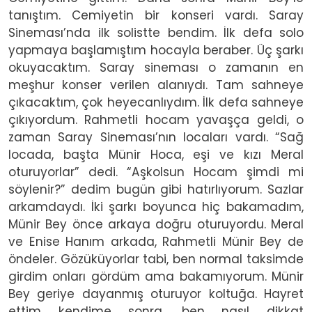
tanıştım. Cemiyetin bir konseri vardı. Saray
Sineması’nda ilk solistte bendim. İlk defa solo
yapmaya başlamıştım hocayla beraber. Üç şarkı
okuyacaktım. Saray sineması o zamanın en
meşhur konser verilen alanıydı. Tam sahneye
çıkacaktım, çok heyecanlıydım. İlk defa sahneye
çıkıyordum. Rahmetli hocam yavaşça geldi, o
zaman Saray Sineması’nın locaları vardı. “Sağ
locada, başta Münir Hoca, eşi ve kızı Meral
oturuyorlar” dedi. “Aşkolsun Hocam şimdi mi
söylenir?” dedim bugün gibi hatırlıyorum. Sazlar
arkamdaydı. İki şarkı boyunca hiç bakamadım,
Münir Bey önce arkaya doğru oturuyordu. Meral
ve Enise Hanım arkada, Rahmetli Münir Bey de
öndeler. Gözüküyorlar tabi, ben normal taksimde
girdim onları gördüm ama bakamıyorum. Münir
Bey geriye dayanmış oturuyor koltuğa. Hayret
ettim kendime sonra, ben nasıl dikkat