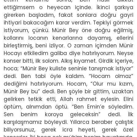
ettiğimsem o heyecan içinde. İkinci şarkıya
girerken başladım, fakat sonlara doğru gayri
ihtiyari bakacağım karar verdim. Tepkiyi görmek
istiyorum, çünkü. Münir Bey öne doğru eğilmiş,
kollarını locanın kenarlarına dayamış, ellerini
birleştirmiş, beni izliyor. O zaman içimden Münir
Hocayı etkiledim galiba diye hatırlıyorum. Neyse
konser bitti, ilk solom. Alkış kıyamet. Girdik içeriye,
hoca; “Münir Bey kuliste seninle tanışmak istiyor”
dedi. Ben tabi öyle kaldım. “Hocam olmaz”
dediğimi hatırlıyorum. Hocam, “Olur mu kızım,
Münir Bey bu” dedi. Ben şöyle bir gittim, uzaktan
gelirken tetkik etti, Allah rahmet eylesin. Elini
öptüm, alnımdan öptü. “Ben Emin’e söyledim.
Sen benim koroya geleceksin” dedi. İlk
karşılaşmamız böyleydi. Yıllarca beraber çalıştık
biliyorsunuz, gerek icra heyeti, gerek özel