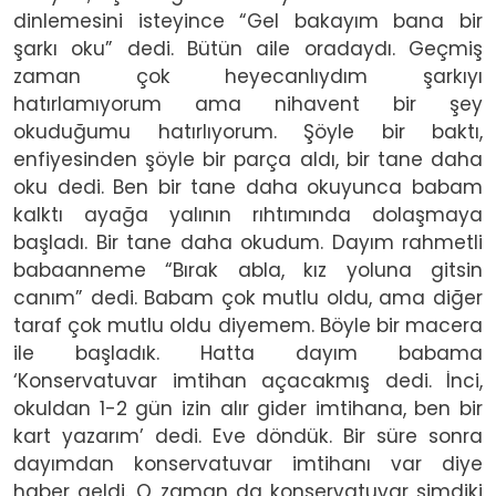
dinlemesini isteyince “Gel bakayım bana bir
şarkı oku” dedi. Bütün aile oradaydı. Geçmiş
zaman çok heyecanlıydım şarkıyı
hatırlamıyorum ama nihavent bir şey
okuduğumu hatırlıyorum. Şöyle bir baktı,
enfiyesinden şöyle bir parça aldı, bir tane daha
oku dedi. Ben bir tane daha okuyunca babam
kalktı ayağa yalının rıhtımında dolaşmaya
başladı. Bir tane daha okudum. Dayım rahmetli
babaanneme “Bırak abla, kız yoluna gitsin
canım” dedi. Babam çok mutlu oldu, ama diğer
taraf çok mutlu oldu diyemem. Böyle bir macera
ile başladık. Hatta dayım babama
‘Konservatuvar imtihan açacakmış dedi. İnci,
okuldan 1-2 gün izin alır gider imtihana, ben bir
kart yazarım’ dedi. Eve döndük. Bir süre sonra
dayımdan konservatuvar imtihanı var diye
haber geldi. O zaman da konservatuvar şimdiki