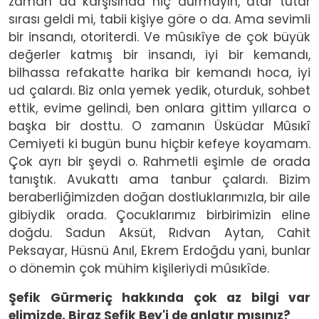
zaman da karşısında hiç durmayın, atar tutar
sırası geldi mi, tabii kişiye göre o da. Ama sevimli
bir insandı, otoriterdi. Ve mûsıkîye de çok büyük
değerler katmış bir insandı, iyi bir kemandı,
bilhassa refakatte harika bir kemandı hoca, iyi
ud çalardı. Biz onla yemek yedik, oturduk, sohbet
ettik, evime gelindi, ben onlara gittim yıllarca o
başka bir dosttu. O zamanın Üsküdar Mûsıkî
Cemiyeti ki bugün bunu hiçbir kefeye koyamam.
Çok ayrı bir şeydi o. Rahmetli eşimle de orada
tanıştık. Avukattı ama tanbur çalardı. Bizim
beraberliğimizden doğan dostluklarımızla, bir aile
gibiydik orada. Çocuklarımız birbirimizin eline
doğdu. Sadun Aksüt, Rıdvan Aytan, Cahit
Peksayar, Hüsnü Anıl, Ekrem Erdoğdu yani, bunlar
o dönemin çok mühim kişileriydi mûsıkîde.
Şefik Gürmeriç hakkında çok az bilgi var
elimizde. Biraz Şefik Bey'i de anlatır mısınız?