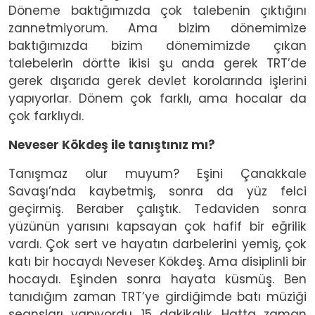
Döneme baktığımızda çok talebenin çıktığını
zannetmiyorum. Ama bizim dönemimize
baktığımızda bizim dönemimizde çıkan
talebelerin dörtte ikisi şu anda gerek TRT’de
gerek dışarıda gerek devlet korolarında işlerini
yapıyorlar. Dönem çok farklı, ama hocalar da
çok farklıydı.
Neveser Kökdeş ile tanıştınız mı?
Tanışmaz olur muyum? Eşini Çanakkale
Savaşı’nda kaybetmiş, sonra da yüz felci
geçirmiş. Beraber çalıştık. Tedaviden sonra
yüzünün yarısını kapsayan çok hafif bir eğrilik
vardı. Çok sert ve hayatın darbelerini yemiş, çok
katı bir hocaydı Neveser Kökdeş. Ama disiplinli bir
hocaydı. Eşinden sonra hayata küsmüş. Ben
tanıdığım zaman TRT’ye girdiğimde batı müziği
seansları yapıyordu. 15 dakikalık. Hatta zaman