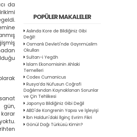
acı da
rikimi
POPÜLER MAKALELER
geldi.
zemine
Aslında Kore de Bildiğiniz Gibi
lanmış
Değil!
ğişmiş
Osmanlı Devleti'nde Gayrımüslim
kmadan
Okulları
Sultan-i Yegâh
olduğu
İslam Ekonomisinin Ahlaki
Temelleri
Codex Cumanicus
 olarak
Rusya’da Nüfusun Coğrafi
Dağılımından Kaynaklanan Sorunlar
ve Çin Tehlikesi
 sanat
Japonya Bildiğiniz Gibi Değil
ı gün,
ABD'de Kongrenin Yapısı ve İşleyişi
 karar
İbn Haldun'daki İlginç Evrim Fikri
yoktu.
Gönül Dağı Türküsü Kimin?
rihten