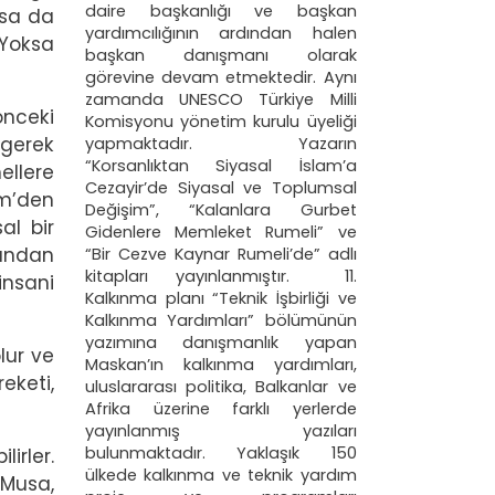
daire başkanlığı ve başkan
lsa da
yardımcılığının ardından halen
 Yoksa
başkan danışmanı olarak
görevine devam etmektedir. Aynı
zamanda UNESCO Türkiye Milli
önceki
Komisyonu yönetim kurulu üyeliği
 gerek
yapmaktadır. Yazarın
“Korsanlıktan Siyasal İslam’a
ellere
Cezayir’de Siyasal ve Toplumsal
em’den
Değişim”, “Kalanlara Gurbet
al bir
Gidenlere Memleket Rumeli” ve
fından
“Bir Cezve Kaynar Rumeli’de” adlı
kitapları yayınlanmıştır. 11.
 insani
Kalkınma planı “Teknik İşbirliği ve
Kalkınma Yardımları” bölümünün
yazımına danışmanlık yapan
olur ve
Maskan’ın kalkınma yardımları,
reketi,
uluslararası politika, Balkanlar ve
Afrika üzerine farklı yerlerde
yayınlanmış yazıları
bulunmaktadır. Yaklaşık 150
irler.
ülkede kalkınma ve teknik yardım
 Musa,