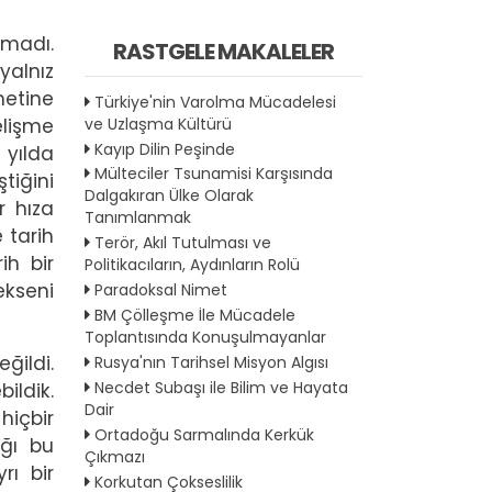
lmadı.
RASTGELE MAKALELER
yalnız
metine
Türkiye'nin Varolma Mücadelesi
ve Uzlaşma Kültürü
gelişme
Kayıp Dilin Peşinde
yılda
Mülteciler Tsunamisi Karşısında
tiğini
Dalgakıran Ülke Olarak
r hıza
Tanımlanmak
e tarih
Terör, Akıl Tutulması ve
h bir
Politikacıların, Aydınların Rolü
ekseni
Paradoksal Nimet
BM Çölleşme İle Mücadele
Toplantısında Konuşulmayanlar
ğildi.
Rusya'nın Tarihsel Misyon Algısı
Necdet Subaşı ile Bilim ve Hayata
ldik.
Dair
hiçbir
Ortadoğu Sarmalında Kerkük
ığı bu
Çıkmazı
rı bir
Korkutan Çokseslilik