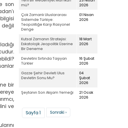
Yeni Bir Medeniyet Mümkün
23 Nisan
ve son
mü?
2026
adan’ı
Çok Zamanlı Uluslararası
01 Nisan
ilgisi
Sistemde Türkiye:
2026
Teopolitiğe Karşı Rasyonel
 değil
Denge
Kutsal Zamanın Stratejisi:
18 Mart
ladığı
Eskatolojik Jeopolitik Üzerine
2026
Bir Deneme
cudur.
bildi?
Devletini Sırtında Taşıyan
16 Şubat
Türkler
2026
anlar
Gazze Şehir Devleti Ulus
04
Devletin Sonu Mu?
Şubat
2026
ne bir
nereye
Şeytanın Son Akşam Yemeği
21 Ocak
2026
rımcı,
ini ve
Sayfalama
Sonraki sayfa
Sayfa 1
Sonraki ›
larını