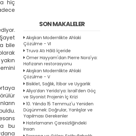
da hiç
sadece
SON MAKALELER
diyor.
 Şayet
Akışkan Modernlikte Ahlaki
Çözülme - VI
a bile
Truva Atı Hâlâ İçeride
olarak
Ömer Hayyam'dan Pierre Nora'ya:
 yakın
Hafızanın restorasyonu
demini
Akışkan Modernlikte Ahlaki
Çözülme - V
Bisiklet, Sağlık, İtibar ve Uygarlık
ortaya
Aliya’dan Yerida’ya: İsrail’den Göç
örülür
ve Siyonist Projenin İç Krizi
nların
10. Yılında 15 Temmuz'u Yeniden
Düşünmek: Doğrular, Yanlışlar ve
buldu.
Yapılması Gerekenler
nesans
Hatırlamanın Çaresizliğindeki
da bu
İnsan
eydana
Persona ve Gölge: Fethullahçılık