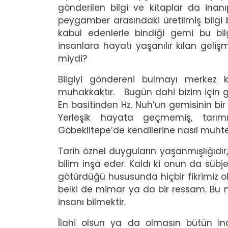
gönderilen bilgi ve kitaplar da inan
peygamber arasındaki üretilmiş bilgi 
kabul edenlerle bindiği gemi bu bilg
insanlara hayatı yaşanılır kılan geliş
miydi?
Bilgiyi göndereni bulmayı merkez k
muhakkaktır. Bugün dahi bizim için giz
En basitinden Hz. Nuh’un gemisinin bir 
Yerleşik hayata geçmemiş, tarımı 
Göbeklitepe’de kendilerine nasıl muhte
Tarih öznel duyguların yaşanmışlığıdır
bilim inşa eder. Kaldı ki onun da sübj
götürdüğü hususunda hiçbir fikrimiz ol
belki de mimar ya da bir ressam. Bu 
insanı bilmektir.
İlahi olsun ya da olmasın bütün ina