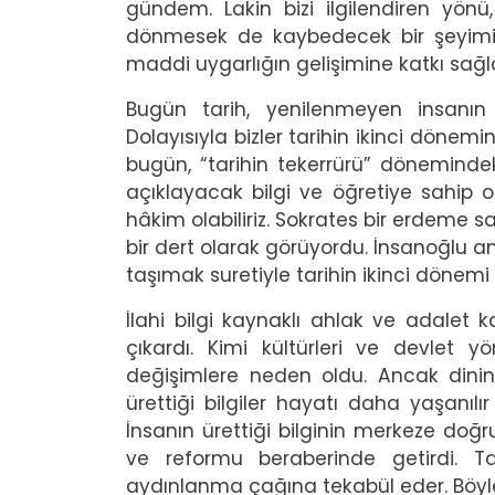
gündem. Lakin bizi ilgilendiren yönü
dönmesek de kaybedecek bir şeyimiz
maddi uygarlığın gelişimine katkı sağ
Bugün tarih, yenilenmeyen insanın 
Dolayısıyla bizler tarihin ikinci dönemi
bugün, “tarihin tekerrürü” dönemindek
açıklayacak bilgi ve öğretiye sahip ol
hâkim olabiliriz. Sokrates bir erdeme 
bir dert olarak görüyordu. İnsanoğlu an
taşımak suretiyle tarihin ikinci dönemi ya
İlahi bilgi kaynaklı ahlak ve adalet 
çıkardı. Kimi kültürleri ve devlet yö
değişimlere neden oldu. Ancak dinin
ürettiği bilgiler hayatı daha yaşanılı
İnsanın ürettiği bilginin merkeze do
ve reformu beraberinde getirdi. T
aydınlanma çağına tekabül eder. Böyle