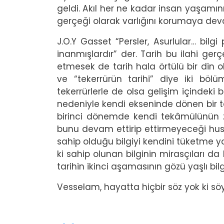
geldi. Akıl her ne kadar insan yaşamı
gerçeği olarak varlığını korumaya dev
J.O.Y Gasset “Persler, Asurlular… bil
inanmışlardır” der. Tarih bu ilahi ger
etmesek de tarih hala örtülü bir din o
ve “tekerrürün tarihi” diye iki bölü
tekerrürlerle de olsa gelişim içindeki b
nedeniyle kendi ekseninde dönen bir tari
birinci dönemde kendi tekâmülünün zi
bunu devam ettirip ettirmeyeceği husu
sahip olduğu bilgiyi kendini tüketme 
ki sahip olunan bilginin mirasçıları d
tarihin ikinci aşamasının gözü yaşlı bilg
Vesselam, hayatta hiçbir söz yok ki s