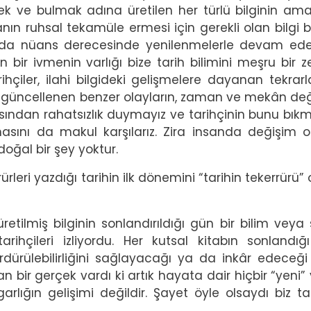
k ve bulmak adına üretilen her türlü bilginin am
nın ruhsal tekamüle ermesi için gerekli olan bilgi bi
arda nüans derecesinde yenilenmelerle devam ede
bir ivmenin varlığı bize tarih bilimini meşru bir 
hçiler, ilahi bilgideki gelişmelere dayanan tekrar
 ile güncellenen benzer olayların, zaman ve mekân de
ından rahatsızlık duymayız ve tarihçinin bunu bı
tmasını da makul karşılarız. Zira insanda değişim 
oğal bir şey yoktur.
rürleri yazdığı tarihin ilk dönemini “tarihin tekerrürü”
etilmiş bilginin sonlandırıldığı gün bir bilim veya
arihçileri izliyordu. Her kutsal kitabın sonlandığ
ürdürülebilirliğini sağlayacağı ya da inkâr edeceği
 bir gerçek vardı ki artık hayata dair hiçbir “yeni” 
rlığın gelişimi değildir. Şayet öyle olsaydı biz ta