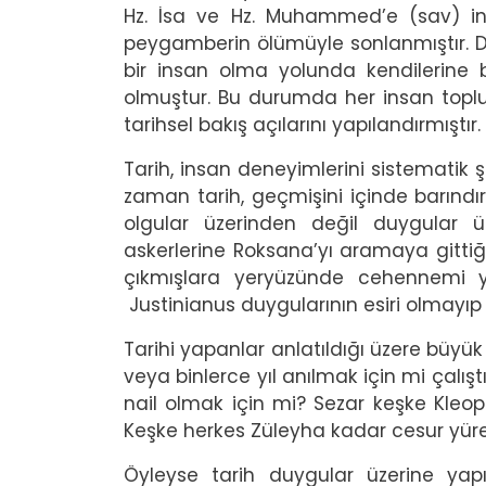
Hz. İsa ve Hz. Muhammed’e (sav) inan
peygamberin ölümüyle sonlanmıştır. Dol
bir insan olma yolunda kendilerine 
olmuştur. Bu durumda her insan toplu
tarihsel bakış açılarını yapılandırmıştır.
Tarih, insan deneyimlerini sistematik ş
zaman tarih, geçmişini içinde barındır
olgular üzerinden değil duygular ü
askerlerine Roksana’yı aramaya gittiğ
çıkmışlara yeryüzünde cehennemi yaş
Justinianus duygularının esiri olmayıp
Tarihi yapanlar anlatıldığı üzere büyü
veya binlerce yıl anılmak için mi çalış
nail olmak için mi? Sezar keşke Kleop
Keşke herkes Züleyha kadar cesur yürek
Öyleyse tarih duygular üzerine yapı