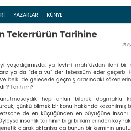
Ana içeriğe atla
menüsü
RI
YAZARLAR
KÜNYE
n Tekerrürün Tarihine
15
Ey
eyi yaşadığımızda, ya levh-i mahfûzdan ilahi bir
sarız ya da “deja vu” der tebessüm eder geçeriz. H
r ve belki de gelecekle geçmiş arasındaki kökenlerini
ir? Tarih mi?
ri unutmasaydık hep onları bilerek doğmakla k
lurduk, çünkü bilmek bir konu hakkında kazanılmış bil
Nietzsche de en küçüğünden en büyüğüne insanı
yleyse insanlık tarihinin bilgi birikimlerinden kayna
 genetik olarak aktarılsa da bunun bir kısmının unut