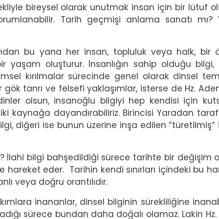
kliyle bireysel olarak unutmak insan için bir lütuf o
yorumlanabilir. Tarih geçmişi anlama sanatı mı?
 insandan bu yana her insan, topluluk veya halk, bir 
bir yaşam oluşturur. İnsanlığın sahip olduğu bilgi,
emsel kırılmalar sürecinde genel olarak dinsel tem
r gök tanrı ve felsefi yaklaşımlar, isterse de Hz. Ad
ler olsun, insanoğlu bilgiyi hep kendisi için kuts
ki kaynağa dayandırabiliriz. Birincisi Yaradan tara
ilgi, diğeri ise bunun üzerine inşa edilen “türetilmiş”
r? İlahi bilgi bahşedildiği sürece tarihte bir değişim 
de hareket eder. Tarihin kendi sınırları içindeki bu ha
manlı veya doğru orantılıdır.
lara inananlar, dinsel bilginin sürekliliğine inanabil
lmadığı sürece bundan daha doğalı olamaz. Lakin Hz.