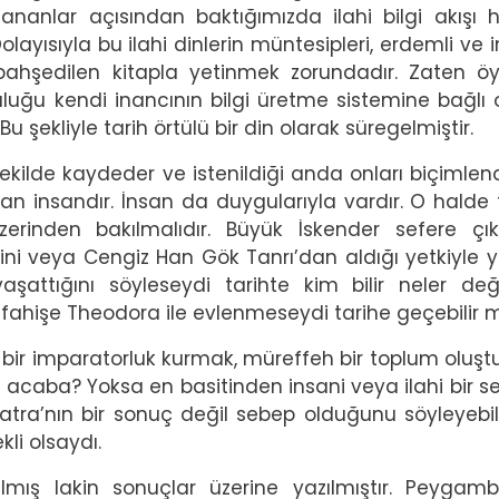
anlar açısından baktığımızda ilahi bilgi akışı h
ayısıyla bu ilahi dinlerin müntesipleri, erdemli ve i
bahşedilen kitapla yetinmek zorundadır. Zaten ö
luğu kendi inancının bilgi üretme sistemine bağlı 
 Bu şekliyle tarih örtülü bir din olarak süregelmiştir.
ekilde kaydeder ve istenildiği anda onları biçimlendi
an insandır. İnsan da duygularıyla vardır. O halde 
zerinden bakılmalıdır. Büyük İskender sefere çı
ini veya Cengiz Han Gök Tanrı’dan aldığı yetkiyle 
attığını söyleseydi tarihte kim bilir neler deği
 fahişe Theodora ile evlenmeseydi tarihe geçebilir 
k bir imparatorluk kurmak, müreffeh bir toplum oluş
tı acaba? Yoksa en basitinden insani veya ilahi bir s
atra’nın bir sonuç değil sebep olduğunu söyleyebil
li olsaydı.
lmış lakin sonuçlar üzerine yazılmıştır. Peygamb