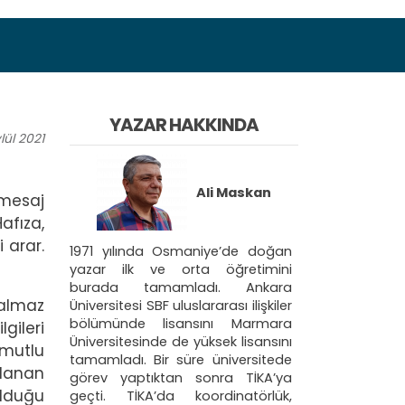
YAZAR HAKKINDA
lül
2021
Ali Maskan
 mesaj
afıza,
 arar.
1971 yılında Osmaniye’de doğan
yazar ilk ve orta öğretimini
burada tamamladı. Ankara
almaz
Üniversitesi SBF uluslararası ilişkiler
bölümünde lisansını Marmara
gileri
Üniversitesinde de yüksek lisansını
 mutlu
tamamladı. Bir süre üniversitede
klanan
görev yaptıktan sonra TİKA’ya
ulduğu
geçti. TİKA’da koordinatörlük,