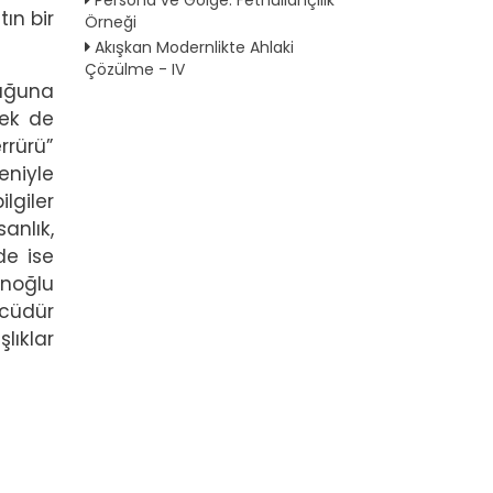
ın bir
Örneği
Akışkan Modernlikte Ahlaki
Çözülme - IV
duğuna
sek de
rrürü”
eniyle
ilgiler
sanlık,
de ise
anoğlu
ücüdür
lıklar