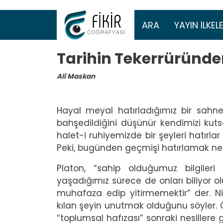
Ana gezinti 
ARA
YAYIN İLKELE
Tarihin Tekerrüründe
Ali Maskan
Hayal meyal hatırladığımız bir sahn
bahşedildiğini düşünür kendimizi kut
halet-i ruhiyemizde bir şeyleri hatırla
Peki, bugünden geçmişi hatırlamak ned
Platon, “sahip olduğumuz bilgile
yaşadığımız sürece de onları biliyor o
muhafaza edip yitirmemektir” der. 
kılan şeyin unutmak olduğunu söyler. Ö
“toplumsal hafızası” sonraki nesillere