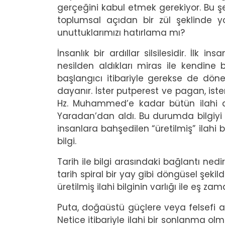
gerçeğini kabul etmek gerekiyor. Bu şe
toplumsal açıdan bir zül şeklinde 
unuttuklarımızı hatırlama mı?
İnsanlık bir ardıllar silsilesidir. İlk
nesilden aldıkları miras ile kendine 
başlangıcı itibariyle gerekse de dön
dayanır. İster putperest ve pagan, iste
Hz. Muhammed’e kadar bütün ilahi din
Yaradan’dan aldı. Bu durumda bilgiyi i
insanlara bahşedilen “üretilmiş” ilahi b
bilgi.
Tarih ile bilgi arasındaki bağlantı nedi
tarih spiral bir yay gibi döngüsel şekil
üretilmiş ilahi bilginin varlığı ile eş za
Puta, doğaüstü güçlere veya felsefi akım
Netice itibariyle ilahi bir sonlanma o