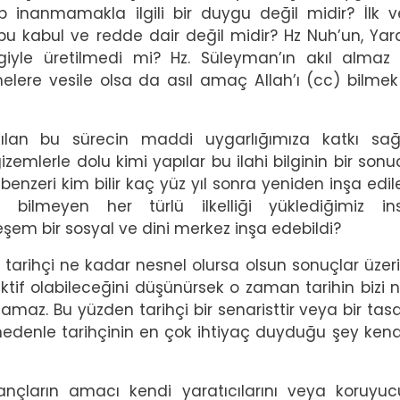
ıp inanmamakla ilgili bir duygu değil midir? İlk 
bu kabul ve redde dair değil midir? Hz Nuh’un, Yar
iyle üretilmedi mi? Hz. Süleyman’ın akıl almaz b
melere vesile olsa da asıl amaç Allah’ı (cc) bilmek
ılan bu sürecin maddi uygarlığımıza katkı sağ
emlerle dolu kimi yapılar bu ilahi bilginin bir sonu
benzeri kim bilir kaç yüz yıl sonra yeniden inşa edile
bilmeyen her türlü ilkelliği yüklediğimiz ins
şem bir sosyal ve dini merkez inşa edebildi?
, tarihçi ne kadar nesnel olursa olsun sonuçlar üzeri
ektif olabileceğini düşünürsek o zaman tarihin bizi 
amaz. Bu yüzden tarihçi bir senaristtir veya bir tasa
nedenle tarihçinin en çok ihtiyaç duyduğu şey kend
nçların amacı kendi yaratıcılarını veya koruyucu