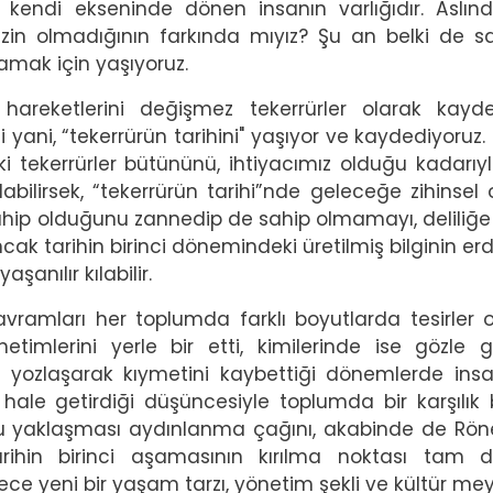
, kendi ekseninde dönen insanın varlığıdır. Aslın
in olmadığının farkında mıyız? Şu an belki de 
lamak için yaşıyoruz.
hareketlerini değişmez tekerrürler olarak kayde
ni yani, “tekerrürün tarihini" yaşıyor ve kaydediyoruz.
i tekerrürler bütününü, ihtiyacımız olduğu kadarıyl
abilirsek, “tekerrürün tarihi”nde geleceğe zihinsel 
sahip olduğunu zannedip de sahip olmamayı, deliliğe
cak tarihin birinci dönemindeki üretilmiş bilginin er
şanılır kılabilir.
kavramları her toplumda farklı boyutlarda tesirler 
netimlerini yerle bir etti, kimilerinde ise gözle g
 yozlaşarak kıymetini kaybettiği dönemlerde insa
r hale getirdiği düşüncesiyle toplumda bir karşılık 
ğru yaklaşması aydınlanma çağını, akabinde de Rö
arihin birinci aşamasının kırılma noktası tam 
ce yeni bir yaşam tarzı, yönetim şekli ve kültür m