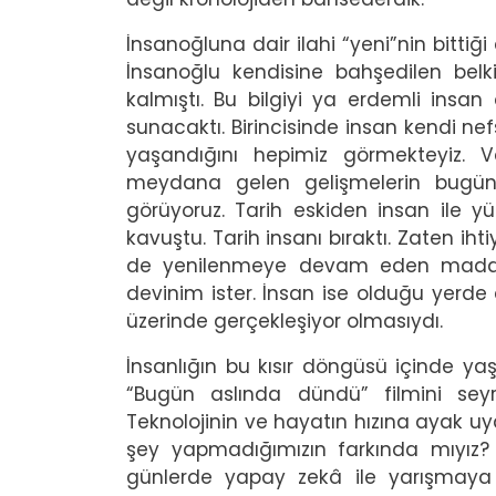
İnsanoğluna dair ilahi “yeni”nin bittiği
İnsanoğlu kendisine bahşedilen belki 
kalmıştı. Bu bilgiyi ya erdemli ins
sunacaktı. Birincisinde insan kendi nefsi
yaşandığını hepimiz görmekteyiz. 
meydana gelen gelişmelerin bugün y
görüyoruz. Tarih eskiden insan ile yü
kavuştu. Tarih insanı bıraktı. Zaten iht
de yenilenmeye devam eden maddi u
devinim ister. İnsan ise olduğu yerd
üzerinde gerçekleşiyor olmasıydı.
İnsanlığın bu kısır döngüsü içinde y
“Bugün aslında dündü” filmini sey
Teknolojinin ve hayatın hızına ayak u
şey yapmadığımızın farkında mıyız? 
günlerde yapay zekâ ile yarışmaya 