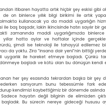
 andan itibaren hayatta artık hiçbir şey eskisi gibi o
de on binlerce yıllık bilgi birikimi ile artık yapa
an olmakta kullanacak ya da maddi uygarlığın hiz
 ile baş başadır, lakin ikincisinde hatırı sayılır bir 
Vakti zamanında maddi uygarlığımızda binlerce 
ıllar hatta aylar ve haftalar içinde gerçekleş
rürdü, şimdi ise teknoloji ile tahayyül edilemez bi
iyacı da yoktu. Zira “insana dair yeni”nin bittiği yerd
ygarlık ile hareket etmeye başladı. Çünkü tari
e dönmeye başladı ve kötü olan bu dönüşün kendi 
aşanan her şey esasında tekrardan başka bir şey de
rederken sanıyorum bunu tebessümle fark edebi
ydurup kendimizi kaybettiğimiz bir dönemde aslında 
Sadece hayatın değil bilginin de elimizden çıkt
başladık. Bu sürecin nereye gideceği hususu ay