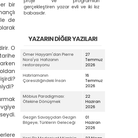
proje ve programları
er bir
gerçekleştiren yazar evli ve iki kız
nançlı
babasıdır.
yle de
olarak
YAZARIN DIĞER YAZILARI
rir. O
Ömer Hayyam'dan Pierre
27
tarihe
Nora'ya: Hafızanın
Temmuz
karken
restorasyonu
2026
yoldan
Hatırlamanın
16
şirdi?
Çaresizliğindeki İnsan
Temmuz
miydi?
2026
Möbius Paradigması:
22
turmak
Ötekine Dönüşmek
Haziran
evgiye
2026
seydi.
Gezgin Savaşçıdan Gezgin
01
Bilgeye; Türklerin Geleceği
Haziran
2026
erlere