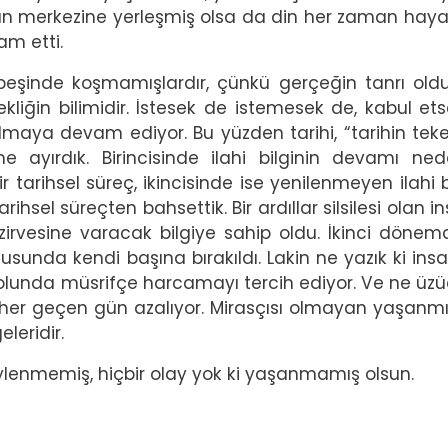
nın merkezine yerleşmiş olsa da din her zaman hayat
am etti.
gi peşinde koşmamışlardır, çünkü gerçeğin tanrı ol
çekliğin bilimidir. İstesek de istemesek de, kabul et
lmaya devam ediyor. Bu yüzden tarihi, “tarihin teke
me ayırdık. Birincisinde ilahi bilginin devamı ned
ir tarihsel süreç, ikincisinde ise yenilenmeyen ilahi b
hsel süreçten bahsettik. Bir ardıllar silsilesi olan in
rvesine varacak bilgiye sahip oldu. İkinci dönem
sunda kendi başına bırakıldı. Lakin ne yazık ki ins
yolunda müsrifçe harcamayı tercih ediyor. Ve ne üz
a her geçen gün azalıyor. Mirasçısı olmayan yaşanmış
eleridir.
öylenmemiş, hiçbir olay yok ki yaşanmamış olsun.