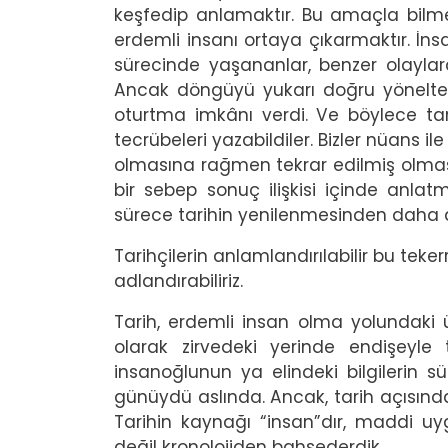
keşfedip anlamaktır. Bu amaçla bilme
erdemli insanı ortaya çıkarmaktır. İnsa
sürecinde yaşananlar, benzer olayl
Ancak döngüyü yukarı doğru yönelten 
oturtma imkânı verdi. Ve böylece tari
tecrübeleri yazabildiler. Bizler nüans
olmasına rağmen tekrar edilmiş olmas
bir sebep sonuç ilişkisi içinde anla
sürece tarihin yenilenmesinden daha d
Tarihçilerin anlamlandırılabilir bu teker
adlandırabiliriz.
Tarih, erdemli insan olma yolundaki ür
olarak zirvedeki yerinde endişeyle t
insanoğlunun ya elindeki bilgilerin s
günüydü aslında. Ancak, tarih açısından
Tarihin kaynağı “insan”dır, maddi uyga
değil kronolojiden bahsederdik.