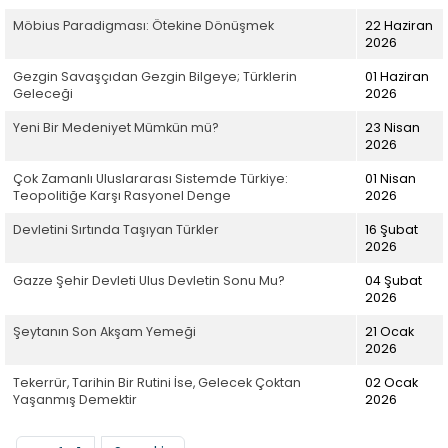
Möbius Paradigması: Ötekine Dönüşmek
22 Haziran
2026
Gezgin Savaşçıdan Gezgin Bilgeye; Türklerin
01 Haziran
Geleceği
2026
Yeni Bir Medeniyet Mümkün mü?
23 Nisan
2026
Çok Zamanlı Uluslararası Sistemde Türkiye:
01 Nisan
Teopolitiğe Karşı Rasyonel Denge
2026
Devletini Sırtında Taşıyan Türkler
16 Şubat
2026
Gazze Şehir Devleti Ulus Devletin Sonu Mu?
04 Şubat
2026
Şeytanın Son Akşam Yemeği
21 Ocak
2026
Tekerrür, Tarihin Bir Rutini İse, Gelecek Çoktan
02 Ocak
Yaşanmış Demektir
2026
Sayfalama