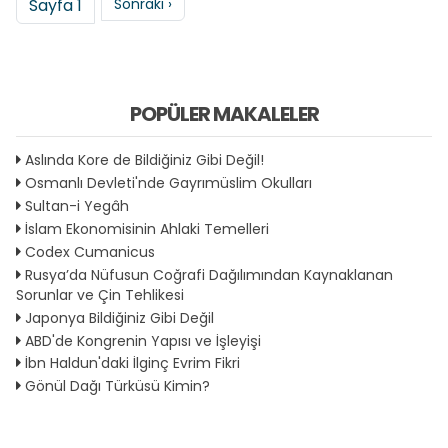
Sonraki sayfa
Sayfa 1
Sonraki ›
POPÜLER MAKALELER
Aslında Kore de Bildiğiniz Gibi Değil!
Osmanlı Devleti'nde Gayrımüslim Okulları
Sultan-i Yegâh
İslam Ekonomisinin Ahlaki Temelleri
Codex Cumanicus
Rusya’da Nüfusun Coğrafi Dağılımından Kaynaklanan
Sorunlar ve Çin Tehlikesi
Japonya Bildiğiniz Gibi Değil
ABD'de Kongrenin Yapısı ve İşleyişi
İbn Haldun'daki İlginç Evrim Fikri
Gönül Dağı Türküsü Kimin?