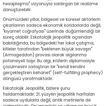
hesaplaşma" vizyonuyla saldırgan bir realizme
dönüştürebilir.
Önümüzdeki yıllar, bölgesel ve küresel aktörlerin
çıkarlarının sadece ekonomik koridorlarda değil,
"kıyamet coğrafyası" üzerinde düğümlendiği bir
süreç olabilir. Eskatolojik jeopolitik açısından
bakıldığında, bu bölgedeki her lokal çatışma,
kitleler tarafından "beklenen büyük savaşın"
(Armageddon) provası olarak algılanma
potansiyeli taşır. Bu algı, krizlerin diplomasiyle
çözülmesini zorlaştıran bir "kendi kendini
gerçekleştiren kehanet" (self-fulfilling prophecy)
döngüsü yaratmaktadır.
Eskatolojik Jeopolitik, bizlere şunu
fısıldamaktadır: 21. yüzyılın jeopolitik haritaları
sadece uydularla değil, antik metinlerle de
çizilmektedir. Önümüzdeki on yılların en büyük