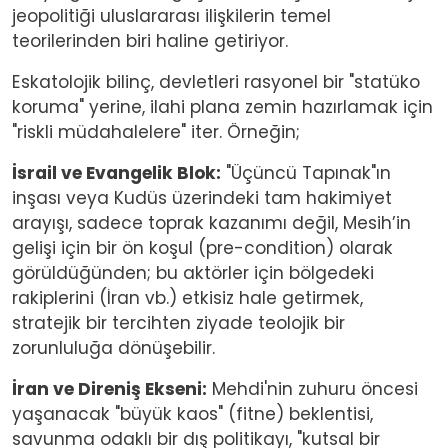
jeopolitiği uluslararası ilişkilerin temel
teorilerinden biri haline getiriyor.
Eskatolojik bilinç, devletleri rasyonel bir "statüko
koruma" yerine, ilahi plana zemin hazırlamak için
"riskli müdahalelere" iter. Örneğin;
İsrail ve Evangelik Blok:
"Üçüncü Tapınak"ın
inşası veya Kudüs üzerindeki tam hakimiyet
arayışı, sadece toprak kazanımı değil, Mesih’in
gelişi için bir ön koşul (pre-condition) olarak
görüldüğünden; bu aktörler için bölgedeki
rakiplerini (İran vb.) etkisiz hale getirmek,
stratejik bir tercihten ziyade teolojik bir
zorunluluğa dönüşebilir.
İran ve Direniş Ekseni:
Mehdi'nin zuhuru öncesi
yaşanacak "büyük kaos" (fitne) beklentisi,
savunma odaklı bir dış politikayı, "kutsal bir