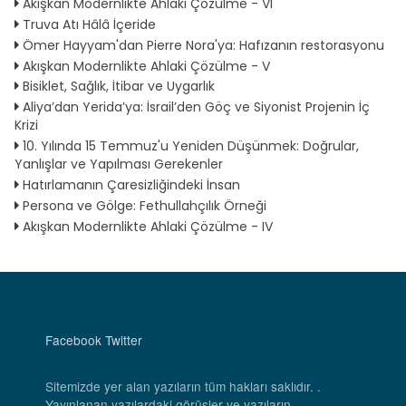
Akışkan Modernlikte Ahlaki Çözülme - VI
Truva Atı Hâlâ İçeride
Ömer Hayyam'dan Pierre Nora'ya: Hafızanın restorasyonu
Akışkan Modernlikte Ahlaki Çözülme - V
Bisiklet, Sağlık, İtibar ve Uygarlık
Aliya’dan Yerida’ya: İsrail’den Göç ve Siyonist Projenin İç
Krizi
10. Yılında 15 Temmuz'u Yeniden Düşünmek: Doğrular,
Yanlışlar ve Yapılması Gerekenler
Hatırlamanın Çaresizliğindeki İnsan
Persona ve Gölge: Fethullahçılık Örneği
Akışkan Modernlikte Ahlaki Çözülme - IV
Facebook
Twitter
Sitemizde yer alan yazıların tüm hakları saklıdır. .
Yayınlanan yazılardaki görüşler ve yazıların