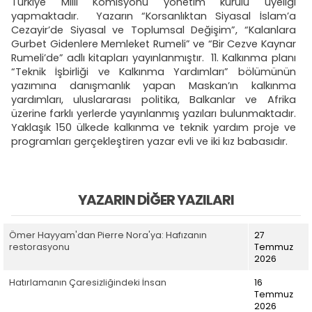
Türkiye Milli Komisyonu yönetim kurulu üyeliği
yapmaktadır. Yazarın “Korsanlıktan Siyasal İslam’a
Cezayir’de Siyasal ve Toplumsal Değişim”, “Kalanlara
Gurbet Gidenlere Memleket Rumeli” ve “Bir Cezve Kaynar
Rumeli’de” adlı kitapları yayınlanmıştır. 11. Kalkınma planı
“Teknik İşbirliği ve Kalkınma Yardımları” bölümünün
yazımına danışmanlık yapan Maskan’ın kalkınma
yardımları, uluslararası politika, Balkanlar ve Afrika
üzerine farklı yerlerde yayınlanmış yazıları bulunmaktadır.
Yaklaşık 150 ülkede kalkınma ve teknik yardım proje ve
programları gerçekleştiren yazar evli ve iki kız babasıdır.
YAZARIN DIĞER YAZILARI
Ömer Hayyam'dan Pierre Nora'ya: Hafızanın
27
restorasyonu
Temmuz
2026
Hatırlamanın Çaresizliğindeki İnsan
16
Temmuz
2026