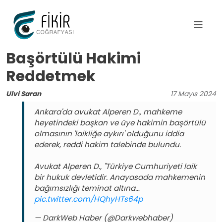
Ana içeriğe atla
Başörtülü Hakimi
Reddetmek
Ulvi Saran
17
Mayıs
2024
Ankara'da avukat Alperen D., mahkeme
heyetindeki başkan ve üye hakimin başörtülü
olmasının 'laikliğe aykırı' olduğunu iddia
ederek, reddi hakim talebinde bulundu.
Avukat Alperen D., "Türkiye Cumhuriyeti laik
bir hukuk devletidir. Anayasada mahkemenin
bağımsızlığı teminat altına…
pic.twitter.com/HQhyHTs64p
— DarkWeb Haber (@Darkwebhaber)