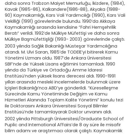
daha sonra Trabzon Maiyet Memurluğu, İkizdere, (1984),
Kavak (1985-86), Kalkandere(1986-88), Akyaka (1988-
90) Kaymakamlığı, Kars Vali Yardımcılığı (1990), Kars Vali
Vekilliği (1991) görevlerinde bulundu. 1990’da Akkaya
Kaymakamlığı sırasında kendisine “Fahri Hemşehrilik
Beratı” verildi. 1992’de Mülkiye Müfettişi ve daha sonra
Mülkiye Başmüfettişliği (1993- 2003) görevlerinde çalıştı.
2003 yılında Sağlık Bakanlığı Müsteşar Yardımcılığına
atandı. M. Ulvi Saran, 1985’de TODEİE’yi bitirerek Kamu
Yönetimi Uzmanı oldu. 1987’de Ankara Üniversitesi
SBF’nde de Yüksek Lisans eğitimini tamamladı. 1990
yılında da Türkiye ve Ortadoğu Amme İdaresi
Enstitüsü’nden yüksek lisans derecesi aldı. 1990-1991
yılları arasında mesleki incelemelerde bulunmak üzere
İçişleri Bakanlığı’nca ABD’ye gönderildi. “Küreselleşme
Sürecinde Kamu Yönetiminde Değişim ve Kamu
Hizmetleri Alanında Toplam Kalite Yönetimi” konulu tezi
ile Doktorasını Ankara Üniversitesi Sosyal Bilimler
Enstitüsü’nde tamamlayarak Doktor unvanını aldı.
2002 yılında Pittsburgh Üniversitesi/Graduate School of
Puplic and International Affairs’de 8 ay süre ile misafir
bilim adamı ve araştırmacı olarak çalıştı. Kaymakamlık