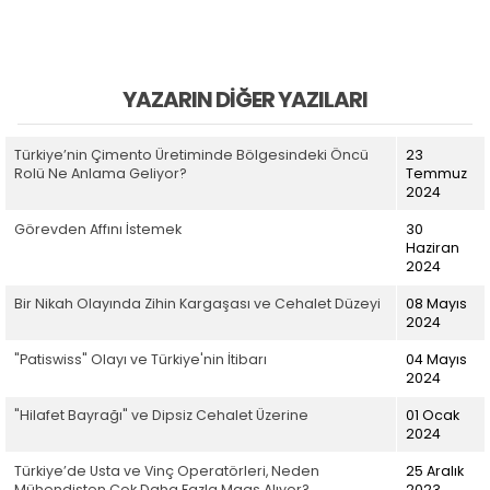
YAZARIN DIĞER YAZILARI
Türkiye’nin Çimento Üretiminde Bölgesindeki Öncü
23
Rolü Ne Anlama Geliyor?
Temmuz
2024
Görevden Affını İstemek
30
Haziran
2024
Bir Nikah Olayında Zihin Kargaşası ve Cehalet Düzeyi
08 Mayıs
2024
"Patiswiss" Olayı ve Türkiye'nin İtibarı
04 Mayıs
2024
"Hilafet Bayrağı" ve Dipsiz Cehalet Üzerine
01 Ocak
2024
Türkiye’de Usta ve Vinç Operatörleri, Neden
25 Aralık
Mühendisten Çok Daha Fazla Maaş Alıyor?
2023