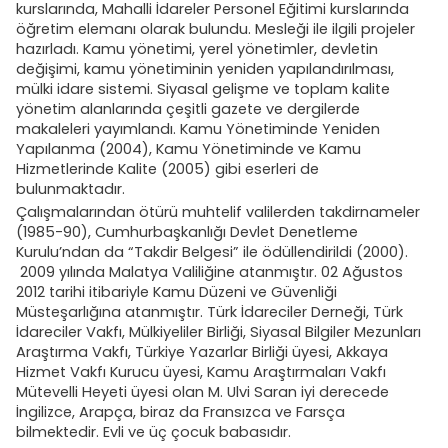
kurslarında, Mahalli İdareler Personel Eğitimi kurslarında
öğretim elemanı olarak bulundu. Mesleği ile ilgili projeler
hazırladı. Kamu yönetimi, yerel yönetimler, devletin
değişimi, kamu yönetiminin yeniden yapılandırılması,
mülki idare sistemi. Siyasal gelişme ve toplam kalite
yönetim alanlarında çeşitli gazete ve dergilerde
makaleleri yayımlandı. Kamu Yönetiminde Yeniden
Yapılanma (2004), Kamu Yönetiminde ve Kamu
Hizmetlerinde Kalite (2005) gibi eserleri de
bulunmaktadır.
Çalışmalarından ötürü muhtelif valilerden takdirnameler
(1985-90), Cumhurbaşkanlığı Devlet Denetleme
Kurulu’ndan da “Takdir Belgesi” ile ödüllendirildi (2000).
2009 yılında Malatya Valiliğine atanmıştır. 02 Ağustos
2012 tarihi itibariyle Kamu Düzeni ve Güvenliği
Müsteşarlığına atanmıştır. Türk İdareciler Derneği, Türk
İdareciler Vakfı, Mülkiyeliler Birliği, Siyasal Bilgiler Mezunları
Araştırma Vakfı, Türkiye Yazarlar Birliği üyesi, Akkaya
Hizmet Vakfı Kurucu üyesi, Kamu Araştırmaları Vakfı
Mütevelli Heyeti üyesi olan M. Ulvi Saran iyi derecede
İngilizce, Arapça, biraz da Fransızca ve Farsça
bilmektedir. Evli ve üç çocuk babasıdır.