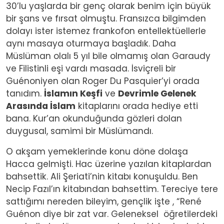
30’lu yaşlarda bir genç olarak benim için büyük
bir şans ve fırsat olmuştu. Fransızca bilgimden
dolayı ister istemez frankofon entellektüellerle
aynı masaya oturmaya başladık. Daha
Müslüman olalı 5 yıl bile olmamış olan Garaudy
ve Filistinli eşi vardı masada. İsviçreli bir
Guénoniyen olan Roger Du Pasquier’yi orada
tanıdım.
İslamın Keşfi
ve
Devrimle Gelenek
Arasında İslam
kitaplarını orada hediye etti
bana. Kur’an okunduğunda gözleri dolan
duygusal, samimi bir Müslümandı.
O akşam yemeklerinde konu döne dolaşa
Hacca gelmişti. Hac üzerine yazılan kitaplardan
bahsettik. Ali Şeriati’nin kitabı konuşuldu. Ben
Necip Fazıl’ın kitabından bahsettim. Tereciye tere
sattığımı nereden bileyim, gençlik işte , “René
Guénon diye bir zat var. Geleneksel öğretilerdeki