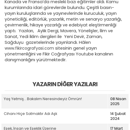
Kanada ve Fransa’da mesleki bazı eğitimler aldı. Kamu
kurumlarında idari görevlerde bulundu. Çeşitli basın-
yayın kuruluşlarında ve yayınevlerinde kuruculuk, yayın
yöneticiliği, editörlük, yazarlık, metin ve senaryo yazarlığı,
çevirmenlik, hikaye yazarlığı ve edebiyat eleştirmenliği
yaptı. Yazıları, Aylık Dergi, Mavera, Yönelişler, İlim ve
Sanat, Yedi İklim dergileri ile Yeni Devir, Zaman,
Sağduyu gazetelerinde yayınlandı. Hâlen
www.fikircografyasi.com
sitesinin genel yayın
yönetmenliğini ve Fikir Coğrafyası Youtube kanalının
danışmanlığını yürütmektedir.
YAZARIN DIĞER YAZILARI
Yaş Yetmiş… Bakalım Neresindeyiz Ömrün!
08 Nisan
2025
Cihanı Hiçe Satmaktır Adı Aşk
14 Şubat
2024
Eşek, İnsan ve Eşeklik Üzerine
17 Mart