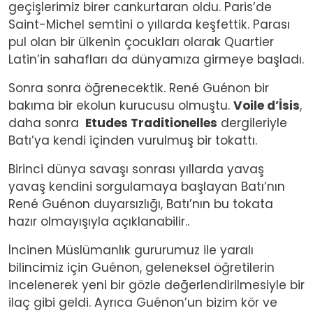
geçişlerimiz birer cankurtaran oldu. Paris’de
Saint-Michel semtini o yıllarda keşfettik. Parası
pul olan bir ülkenin çocukları olarak Quartier
Latin’in sahafları da dünyamıza girmeye başladı.
Sonra sonra öğrenecektik. René Guénon bir
bakıma bir ekolun kurucusu olmuştu.
Voile d’İsis
,
daha sonra
Etudes Traditionelles
dergileriyle
Batı’ya kendi içinden vurulmuş bir tokattı.
Birinci dünya savaşı sonrası yıllarda yavaş
yavaş kendini sorgulamaya başlayan Batı’nın
René Guénon duyarsızlığı, Batı’nın bu tokata
hazır olmayışıyla açıklanabilir..
İncinen Müslümanlık gururumuz ile yaralı
bilincimiz için Guénon, geleneksel öğretilerin
incelenerek yeni bir gözle değerlendirilmesiyle bir
ilaç gibi geldi. Ayrıca Guénon’un bizim kör ve