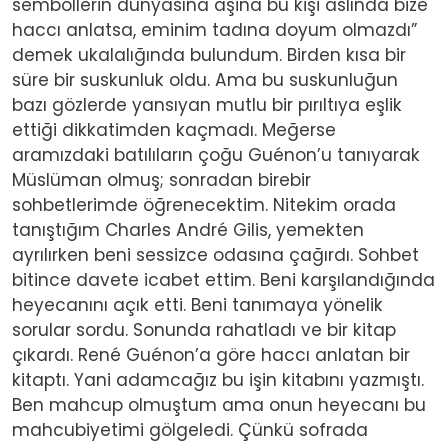
sembollerin dünyasına aşina bu kişi aslında bize
haccı anlatsa, eminim tadına doyum olmazdı”
demek ukalalığında bulundum. Birden kısa bir
süre bir suskunluk oldu. Ama bu suskunluğun
bazı gözlerde yansıyan mutlu bir pırıltıya eşlik
ettiği dikkatimden kaçmadı. Meğerse
aramızdaki batılıların çoğu Guénon’u tanıyarak
Müslüman olmuş; sonradan birebir
sohbetlerimde öğrenecektim. Nitekim orada
tanıştığım Charles André Gilis, yemekten
ayrılırken beni sessizce odasına çağırdı. Sohbet
bitince davete icabet ettim. Beni karşılandığında
heyecanını açık etti. Beni tanımaya yönelik
sorular sordu. Sonunda rahatladı ve bir kitap
çıkardı. René Guénon’a göre haccı anlatan bir
kitaptı. Yani adamcağız bu işin kitabını yazmıştı.
Ben mahcup olmuştum ama onun heyecanı bu
mahcubiyetimi gölgeledi. Çünkü sofrada