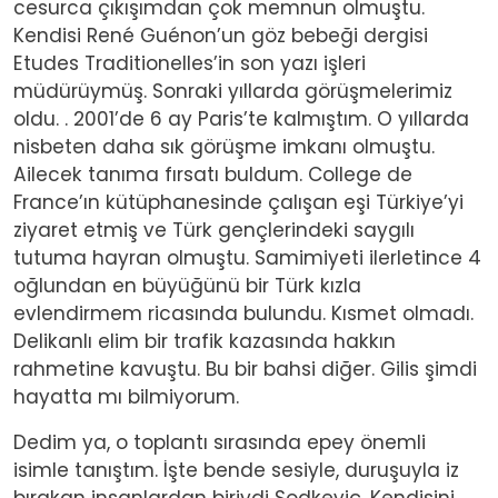
cesurca çıkışımdan çok memnun olmuştu.
Kendisi René Guénon’un göz bebeği dergisi
Etudes Traditionelles’in son yazı işleri
müdürüymüş. Sonraki yıllarda görüşmelerimiz
oldu. . 2001’de 6 ay Paris’te kalmıştım. O yıllarda
nisbeten daha sık görüşme imkanı olmuştu.
Ailecek tanıma fırsatı buldum. College de
France’ın kütüphanesinde çalışan eşi Türkiye’yi
ziyaret etmiş ve Türk gençlerindeki saygılı
tutuma hayran olmuştu. Samimiyeti ilerletince 4
oğlundan en büyüğünü bir Türk kızla
evlendirmem ricasında bulundu. Kısmet olmadı.
Delikanlı elim bir trafik kazasında hakkın
rahmetine kavuştu. Bu bir bahsi diğer. Gilis şimdi
hayatta mı bilmiyorum.
Dedim ya, o toplantı sırasında epey önemli
isimle tanıştım. İşte bende sesiyle, duruşuyla iz
bırakan insanlardan biriydi Şodkeviç. Kendisini