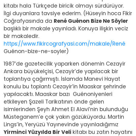
kitabı hala Türkçede biricik olmayı sürdürüyor.
İlgi duyanlara tavsiye ederim. (Hüseyin hoca Fikir
Coğrafyasında da
René Guénon Bize Ne Söyler
başlıklı bir makale yayınladı. Konuya ilişkin veciz
bir makaledir.
https://www.fikircografyasi.com/makale/René
Guénon-bize-ne-soyler)
1987’de gazetecilik yaparken dönemin Cezayir
Ankara büyükelçisi, Cezayir’de yapılacak bir
toplantıya çağırmıştı. İslamda Manevi Hayat
konulu bu toplantı Cezayir’in Maaskar şehrinde
yapılacaktı. Maaskar bazı Guénoniyenleri
etkileyen Şazeli Tarikatının önde gelen
isimlerinden Şeyh Ahmet El Alavi’nin bulunduğu
Müsteganem’e çok yakın gözüküyordu. Martin
Lings’in, Yeryüzü Yayınevinde yayınladığımız
Yirminci Yüzyılda Bir Veli
kitabı bu zatın hayatını