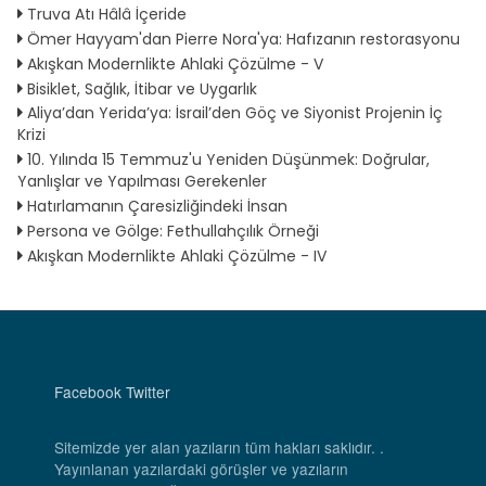
Truva Atı Hâlâ İçeride
Ömer Hayyam'dan Pierre Nora'ya: Hafızanın restorasyonu
Akışkan Modernlikte Ahlaki Çözülme - V
Bisiklet, Sağlık, İtibar ve Uygarlık
Aliya’dan Yerida’ya: İsrail’den Göç ve Siyonist Projenin İç
Krizi
10. Yılında 15 Temmuz'u Yeniden Düşünmek: Doğrular,
Yanlışlar ve Yapılması Gerekenler
Hatırlamanın Çaresizliğindeki İnsan
Persona ve Gölge: Fethullahçılık Örneği
Akışkan Modernlikte Ahlaki Çözülme - IV
Facebook
Twitter
Sitemizde yer alan yazıların tüm hakları saklıdır. .
Yayınlanan yazılardaki görüşler ve yazıların