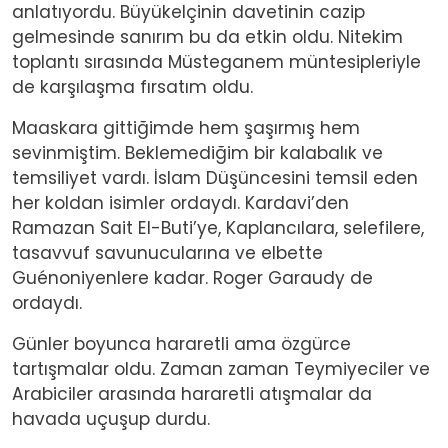
anlatıyordu. Büyükelçinin davetinin cazip
gelmesinde sanırım bu da etkin oldu. Nitekim
toplantı sırasında Müsteganem müntesipleriyle
de karşılaşma fırsatım oldu.
Maaskara gittiğimde hem şaşırmış hem
sevinmiştim. Beklemediğim bir kalabalık ve
temsiliyet vardı. İslam Düşüncesini temsil eden
her koldan isimler ordaydı. Kardavi’den
Ramazan Sait El-Buti’ye, Kaplancılara, selefilere,
tasavvuf savunucularına ve elbette
Guénoniyenlere kadar. Roger Garaudy de
ordaydı.
Günler boyunca hararetli ama özgürce
tartışmalar oldu. Zaman zaman Teymiyeciler ve
Arabiciler arasında hararetli atışmalar da
havada uçuşup durdu.