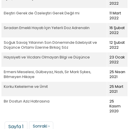
2022
Eleştiri Gerek de Özeleştiri Gerek Değil mi
11 Mart
2022
Sıradan Emekli Hayatı İçin Yeterli Doz Adrenalin
16 Şubat
2022
Soğuk Savaş Yıllarının Son Döneminde Edebiyat ve
12 Şubat
Düşünce Ortamı Üzerine Birkaç Söz
2022
Haysiyeti ve Vicdanı Olmayan Bilgi ve Düşünce
23 Ocak
2022
Ermeni Meselesi, Gülbeyaz, Nazlı, Sir Mark Sykes,
25 Nisan
Bitmeyen Hikaye
2021
Korku Kekeleme ve Ümit
25 Mart
2021
Bir Dostun Aziz Hatırasına
25
Kasım
2020
Sayfalama
Sonraki sayfa
Sayfa 1
Sonraki ›