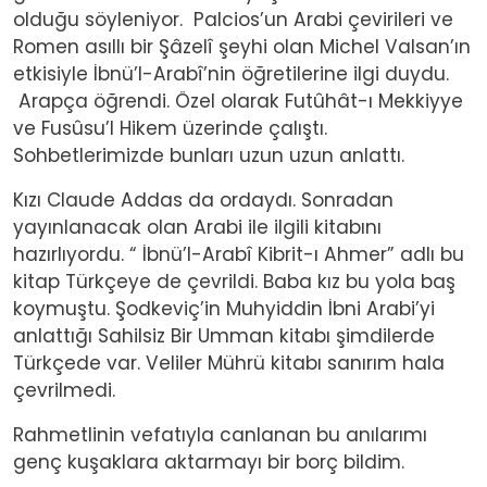
olduğu söyleniyor. Palcios’un Arabi çevirileri ve
Romen asıllı bir Şâzelî şeyhi olan Michel Valsan’ın
etkisiyle İbnü’l-Arabî’nin öğretilerine ilgi duydu.
Arapça öğrendi. Özel olarak Futûhât-ı Mekkiyye
ve Fusûsu’l Hikem üzerinde çalıştı.
Sohbetlerimizde bunları uzun uzun anlattı.
Kızı Claude Addas da ordaydı. Sonradan
yayınlanacak olan Arabi ile ilgili kitabını
hazırlıyordu. “ İbnü’l-Arabî Kibrit-ı Ahmer” adlı bu
kitap Türkçeye de çevrildi. Baba kız bu yola baş
koymuştu. Şodkeviç’in Muhyiddin İbni Arabi’yi
anlattığı Sahilsiz Bir Umman kitabı şimdilerde
Türkçede var. Veliler Mührü kitabı sanırım hala
çevrilmedi.
Rahmetlinin vefatıyla canlanan bu anılarımı
genç kuşaklara aktarmayı bir borç bildim.