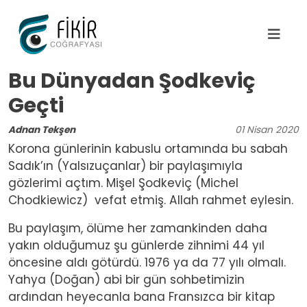
Ana içeriğe atla
Bu Dünyadan Şodkeviç
Geçti
Adnan Tekşen
01
Nisan
2020
Korona günlerinin kabuslu ortamında bu sabah
Sadık’ın (Yalsızuçanlar) bir paylaşımıyla
gözlerimi açtım. Mişel Şodkeviç (Michel
Chodkiewicz) vefat etmiş. Allah rahmet eylesin.
Bu paylaşım, ölüme her zamankinden daha
yakın olduğumuz şu günlerde zihnimi 44 yıl
öncesine aldı götürdü. 1976 ya da 77 yılı olmalı.
Yahya (Doğan) abi bir gün sohbetimizin
ardından heyecanla bana Fransızca bir kitap