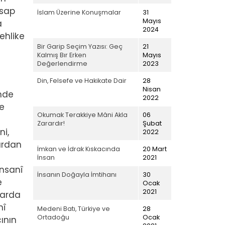
esap
İslam Üzerine Konuşmalar
31
Mayıs
a
2024
ehlike
Bir Garip Seçim Yazısı: Geç
21
Kalmış Bır Erken
Mayıs
Değerlendirme
2023
z
Din, Felsefe ve Hakikate Dair
28
Nisan
inde
2022
ve
Okumak Terakkiye Mâni Akla
06
Zarardır!
Şubat
ni,
2022
lardan
İmkan ve İdrak Kıskacında
20 Mart
İnsan
2021
insanî
İnsanın Doğayla İmtihanı
30
e
Ocak
2021
larda
nî
Medeni Batı, Türkiye ve
28
Ortadoğu
Ocak
ının