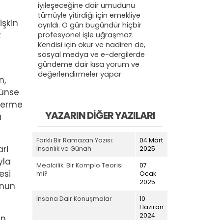
iyileşeceğine dair umudunu
tümüyle yitirdiği için emekliye
işkin
ayrıldı. O gün bugündür hiçbir
t
profesyonel işle uğraşmaz.
Kendisi için okur ve nadiren de,
sosyal medya ve e-dergilerde
gündeme dair kısa yorum ve
değerlendirmeler yapar
n,
künse
 verme
YAZARIN DIĞER YAZILARI
ı
Farklı Bir Ramazan Yazısı:
04 Mart
ari
İnsanlık ve Günah
2025
yla
Mealcilik: Bir Komplo Teorisi
07
esi
mi?
Ocak
2025
unun
İnsana Dair Konuşmalar
10
Haziran
2024
in