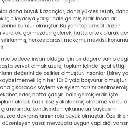
anlar daha büyük kazançlar, daha yüksek refah, daha 
için kıyasıya yarışır hale gelmişlerdir. İnsanlar
nt üzerine kurulur olmuştur. Bu yeni toplumsal düzen
zin vererek, görmezden gelerek, hatta ortak olarak de
 sıfırlanmış, herkes parası, makamı, mevkisi, konumu
r.
mse sadece insan olduğu için bir değere sahip değil
şta servet olmak üzere, toplum içinde işgal ettiği
ların değerini de belirler olmuştur. İnsanlar (birey y
ü kaybetmemek için her türlü yola başvurur olmuştur.
plana çıkaracak söylem ve eylem tarzını benimsemiş
rekabet eder, hatta çatışır hale gelmişlerdir. İşte
toplum olarak hazırlıksız yakalanmış olmamız ve bu d
a çıkmasında, kendisinden, çıkarından başkasını
uzca davranışlarının rolü büyük olmuştur. Özellikle
ını düzenleyen yasal mevzuata uygun yapıldığı varsa