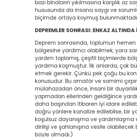
bazı binaların yıkılmasına karşılık az s
hususunda da insana saygı ve sorumlul
biçimde ortaya koymuş bulunmaktadır
DEPREMLER SONRASI: ENKAZ ALTINDA İ
Deprem sonrasında, toplumun hemen t
bölgesine yardımcı olabilmek, yara sar
yardım toplamış, çeşitli biçimlerde böl
yardıma koşmuştur. İlk anlarda, çok bü
etmek gerekir. Çünkü pek çoğu bu konu
konusudur. Bu amatör ve samimi çırpı
mülahazadan önce, insani bir duyarlılı
yapmadan ellerinden geldiğince yardım 
daha başından itibaren iyi idare edile
doğru yönlere kanalize edilebilse, bi
koşulsuz dayanışma ve yardımlaşma d
dirilişi ve şahlanışına vesile olabile
böyle olmadı.)