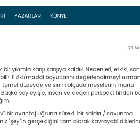
Ana içeriğe atla
menüsü
RI
YAZARLAR
KÜNYE
06
Ma
r yıkımla karşı karşıya kaldık. Nedenleri, etkisi, son
ebilir. Fiziki/maddi boyutlarını değerlendirmeyi uzman
k temel düzeyde ve sınırlı ölçüde meselenin mana
şka söyleyişle, insan ve değeri perspektifinden ba
ğim.
î bir avantaj uğruna sürekli bir saldırı / savunma
mız "şey"in gerçekliğini tam olarak kavrayabildikleri