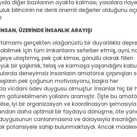
ayıda diğer bazılarının ayakta kalması, yasalara riaye
uk bilincinin ne denli önemli değerler olduğunu aç
.
NSAN, ÜZERİNDE İNSANLIK ARAYIŞI
amamı gerçekten olağanüstü bir duyarlılıkla dep
abilmek için tüm imkanlarını seferber etmiş, ayni, n
geye ulaştırmış, pek çok kimse, gönüllü olarak fiilen
yük bir şaşkınlık, telaş ve karmaşa yaşandığını kabu
larda deneyimsiz insanların amatörce çırpınışları s
nışların pek çoğunun motivasyonu, başka her
kla vicdani ödev duygusu olmuştur. İnsanlar hiç bir
götürebilmenin yollarını aramıştır. (İşte bu amatör
bilse, iyi bir organizasyon ve koordinasyon şemasıyla
r yandan daha optimal bir faydaya dönüşme, öte yan
uygusunun canlanmasına ve dolayısıyla insanlığın
cek bir potansiyele sahip bulunmaktaydı. Ancak maales