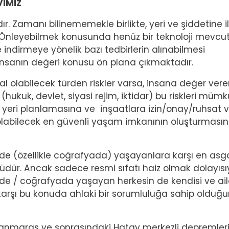
VIMIZ
r. Zamanı bilinememekle birlikte, yeri ve şiddetine il
 Önleyebilmek konusunda henüz bir teknoloji mevcu
ye indirmeye yönelik bazı tedbirlerin alınabilmesi
sanın değeri konusu ön plana çıkmaktadır.
 olabilecek türden riskler varsa, insana değer vere
hukuk, devlet, siyasi rejim, iktidar) bu riskleri müm
 yeri planlamasına ve inşaatlara izin/onay/ruhsat
labilecek en güvenli yaşam imkanının oluşturmasın
lkede (özellikle coğrafyada) yaşayanlara karşı en asg
üdür. Ancak sadece resmi sıfatı haiz olmak dolayısı
ede / coğrafyada yaşayan herkesin de kendisi ve ail
 karşı bu konuda ahlaki bir sorumluluğa sahip olduğ
manmaraş ve sonrasındaki Hatay merkezli depremler