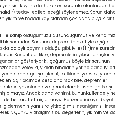
ine yenisini koymakla, hukuken sorumlu olanlardan h
lmalıdır) tedavi edilebileceği söylenemez. Sorun dah
en yıkım ve maddi kayıplardan çok daha büyük bir t
asfı ile sahip olduğumuzu düşündüğümüz ve kendimi
kili bir sorundur. Sorunun, deprem felaketiyle açığa
da dolaylı payımız olduğu gibi, iyileş(tir)me sürec
edir. Bununla birlikte, depremlerin yıkıcı sonuçları 
ananlar gösteriyor ki, çoğumuz böyle bir sorunun
özmeden velev ki, yıkılan binaların yerine daha iyileri
yerine daha gelişmişlerini, akıllılarını yapsak, yıkım
ek en ağır biçimde cezalandırsak bile, depremler
lanların yakınlarına ve genel olarak insanlığa karşı 
ş olmayız. Ancak daha vahimi, bununla, ileride yin
ni de bertaraf etmiş olmayız. Benzerlerini aynı boyut
idermenin yanı sıra yitirdiğimiz insanlığımızı, insa
rekir. Çünkü yitirdiğimiz bu değerlerin, yıkımın ve ac