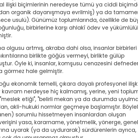
l ilişki biçimlerinin neredeyse tümü ya ciddi biçim
adan organik dayanışmaya evrilmiş) ya da tamame
 imece usulü). Günümüz toplumlarında, özellikle de bü
ğunluğu, birbirlerine karşı ahlakî ödev ve yükümlülü
iştir.
 olgusu artmış, akraba dahi olsa, insanlar birbirleri 
 sıkıntılarına birlikte göğüs vermeyi, birlikte gülüp
ştur. Öyle ki, insanlar, komşusu cenazesini defnede
a görmez hale gelmiştir.
oğu ekonomik temelli, çıkara dayalı profesyonel ilişk
 kavram nerdeyse hiç kalmamış, yerine, yeni toplu
, "meslek etiği", "belirli mekan ya da durumda uyulma
rılan, akli-hukuki normlar geçmeye başlamıştır. Böylel
cdanen) sorumlu hissetmeyen insanlardan oluşan
 alışverişini yasa, kararname, yönetmelik, yönerge, gene
arına uyarak (ya da uydurarak) sürdürenlerin ayrıca,
ası çok da umursanmaz olmuştur.