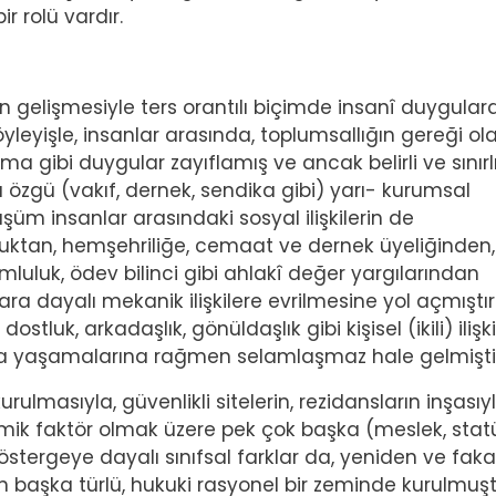
 rolü vardır.
nin gelişmesiyle ters orantılı biçimde insanî duygular
leyişle, insanlar arasında, toplumsallığın gereği ol
ma gibi duygular zayıflamış ve ancak belirli ve sınırl
 özgü (vakıf, dernek, sendika gibi) yarı- kurumsal
 insanlar arasındaki sosyal ilişkilerin de
luktan, hemşehriliğe, cemaat ve dernek üyeliğinden,
luluk, ödev bilinci gibi ahlakî değer yargılarından
ra dayalı mekanik ilişkilere evrilmesine yol açmıştır
ostluk, arkadaşlık, gönüldaşlık gibi kişisel (ikili) ilişki
a yaşamalarına rağmen selamlaşmaz hale gelmiştir
rulmasıyla, güvenlikli sitelerin, rezidansların inşasıy
mik faktör olmak üzere pek çok başka (meslek, statü,
 göstergeye dayalı sınıfsal farklar da, yeniden ve faka
en başka türlü, hukuki rasyonel bir zeminde kurulmuşt