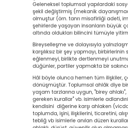
Geleneksel toplumsal yapılardaki sosya
şekil değiştirmiş (mekanik dayanışm
olmuştur (örn. tanrı misafirliği adeti,
şehirlerde yaşayan insanların büyük ço
altında oldukları bilincini tümüyle yitirm
Bireyselleşme ve dolayısıyla yalnızlaşma
karşılıksız bir şey yapmayı, birbirlerinin
eğlenmeyi, birlikte dertlenmeyi unutmu
düğünler, partiler yapmakta bir sakınc
Hâl böyle olunca hemen tüm ilişkiler, ç
dönüşmüştür. Toplumsal ahlâk diye bir
yaşam tarzlarına uygun, "birey ahlakı"
gereken kurallar" vb. isimlerle adlandı
kendisini diğerine karşı ahlaken (vi
toplumda, işini, ilişkilerini, ticaretini,
tebliğ vb isimlerle anılan düzen kurall
ahlaklı, dürüst, güvenilir olup olmam