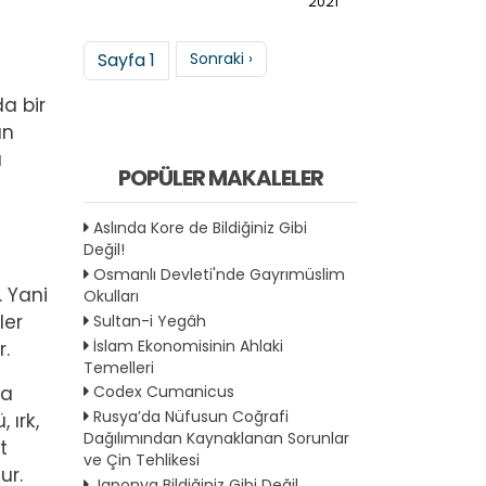
2021
Sayfalama
Sonraki sayfa
Sayfa 1
Sonraki ›
da bir
an
ı
POPÜLER MAKALELER
Aslında Kore de Bildiğiniz Gibi
Değil!
Osmanlı Devleti'nde Gayrımüslim
. Yani
Okulları
ler
Sultan-i Yegâh
İslam Ekonomisinin Ahlaki
.
Temelleri
la
Codex Cumanicus
Rusya’da Nüfusun Coğrafi
 ırk,
Dağılımından Kaynaklanan Sorunlar
t
ve Çin Tehlikesi
ur.
Japonya Bildiğiniz Gibi Değil