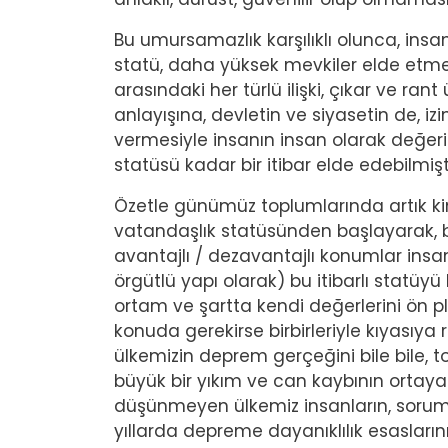
Bu umursamazlık karşılıklı olunca, ins
statü, daha yüksek mevkiler elde etmek 
arasındaki her türlü ilişki, çıkar ve ra
anlayışına, devletin ve siyasetin de, i
vermesiyle insanın insan olarak değeri
statüsü kadar bir itibar elde edebilmişti
Özetle günümüz toplumlarında artık ki
vatandaşlık statüsünden başlayarak, ba
avantajlı / dezavantajlı konumlar insan
örgütlü yapı olarak) bu itibarlı statüy
ortam ve şartta kendi değerlerini ön 
konuda gerekirse birbirleriyle kıyasıya 
ülkemizin deprem gerçeğini bile bile, 
büyük bir yıkım ve can kaybının ortay
düşünmeyen ülkemiz insanların, sorums
yıllarda depreme dayanıklılık esaslar