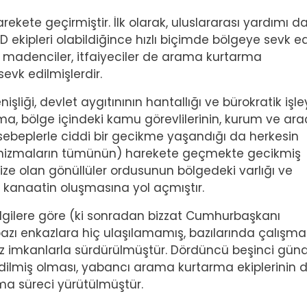
ekete geçirmiştir. İlk olarak, uluslararası yardımı d
D ekipleri olabildiğince hızlı biçimde bölgeye sevk e
, madenciler, itfaiyeciler de arama kurtarma
evk edilmişlerdir.
liği, devlet aygıtınının hantallığı ve bürokratik işle
ma, bölge içindeki kamu görevlilerinin, kurum ve ara
ebeplerle ciddi bir gecikme yaşandığı da herkesin
nizmaların tümünün) harekete geçmekte gecikmiş
e olan gönüllüler ordusunun bölgedeki varlığı ve
 bir kanaatin oluşmasına yol açmıştır.
lgilere göre (ki sonradan bizzat Cumhurbaşkanı
n bazı enkazlara hiç ulaşılamamış, bazılarında çalışma
rsiz imkanlarla sürdürülmüştür. Dördüncü beşinci gün
edilmiş olması, yabancı arama kurtarma ekiplerinin 
rma süreci yürütülmüştür.