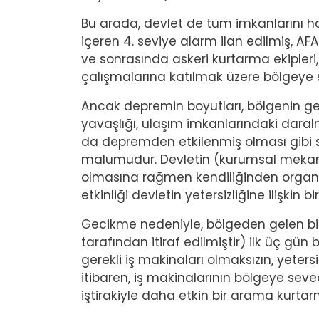
Bu arada, devlet de tüm imkanlarını har
içeren 4. seviye alarm ilan edilmiş, AFA
ve sonrasında askeri kurtarma ekipleri
çalışmalarına katılmak üzere bölgeye s
Ancak depremin boyutları, bölgenin geniş
yavaşlığı, ulaşım imkanlarındaki daral
da depremden etkilenmiş olması gibi s
malumudur. Devletin (kurumsal meka
olmasına rağmen kendiliğinden organiz
etkinliği devletin yetersizliğine ilişkin
Gecikme nedeniyle, bölgeden gelen bi
tarafından itiraf edilmiştir) ilk üç gü
gerekli iş makinaları olmaksızın, yete
itibaren, iş makinalarının bölgeye sev
iştirakiyle daha etkin bir arama kurta