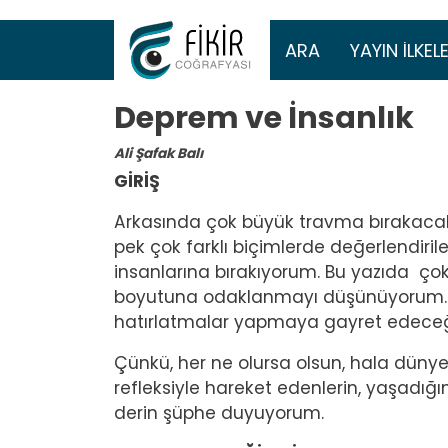
Ana gezinti 
ARA
YAYIN İLKELE
Deprem ve İnsanlık
Ali Şafak Balı
GİRİŞ
Arkasında çok büyük travma bırakacak bi
pek çok farklı biçimlerde değerlendiril
insanlarına bırakıyorum. Bu yazıda ço
boyutuna odaklanmayı düşünüyorum. Ba
hatırlatmalar yapmaya gayret edece
Çünkü, her ne olursa olsun, hala dünyev
refleksiyle hareket edenlerin, yaşadığı
derin şüphe duyuyorum.