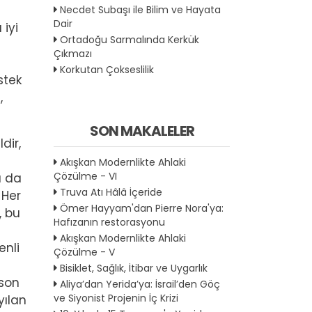
Necdet Subaşı ile Bilim ve Hayata
Dair
iyi
Ortadoğu Sarmalında Kerkük
Çıkmazı
Korkutan Çokseslilik
stek
,
SON MAKALELER
dir,
Akışkan Modernlikte Ahlaki
Çözülme - VI
a da
Truva Atı Hâlâ İçeride
 Her
Ömer Hayyam'dan Pierre Nora'ya:
, bu
Hafızanın restorasyonu
Akışkan Modernlikte Ahlaki
enli
Çözülme - V
Bisiklet, Sağlık, İtibar ve Uygarlık
 son
Aliya’dan Yerida’ya: İsrail’den Göç
ve Siyonist Projenin İç Krizi
yılan