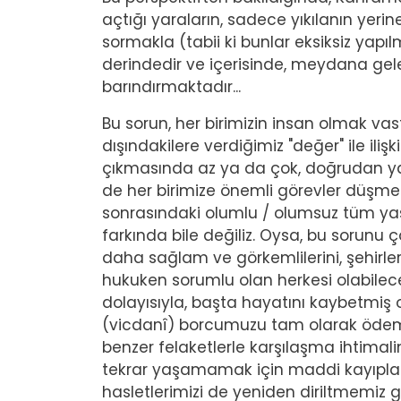
açtığı yaraların, sadece yıkılanın yer
sormakla (tabii ki bunlar eksiksiz yapı
derindedir ve içerisinde, meydana gel
barındırmaktadır...
Bu sorun, her birimizin insan olmak v
dışındakilere verdiğimiz "değer" ile iliş
çıkmasında az ya da çok, doğrudan ya 
de her birimize önemli görevler düşmekt
sonrasındaki olumlu / olumsuz tüm yaş
farkında bile değiliz. Oysa, bu sorunu ç
daha sağlam ve görkemlilerini, şehirler 
hukuken sorumlu olan herkesi olabilec
dolayısıyla, başta hayatını kaybetmiş o
(vicdanî) borcumuzu tam olarak ödemi
benzer felaketlerle karşılaşma ihtimali
tekrar yaşamamak için maddi kayıpları g
hasletlerimizi de yeniden diriltmemiz ge