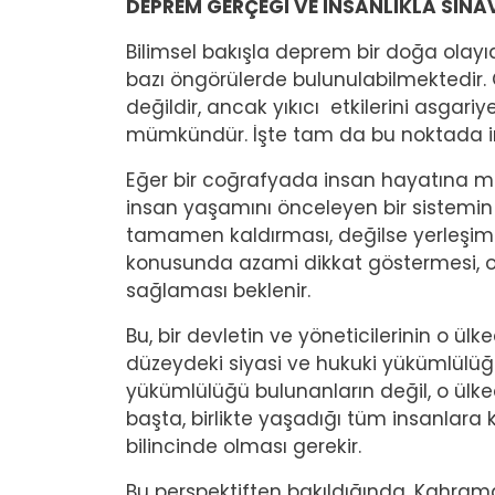
DEPREM GERÇEĞİ VE İNSANLIKLA SINA
Bilimsel bakışla deprem bir doğa olayıdı
bazı öngörülerde bulunulabilmektedir.
değildir, ancak yıkıcı etkilerini asgari
mümkündür. İşte tam da bu noktada in
Eğer bir coğrafyada insan hayatına mal
insan yaşamını önceleyen bir sistemin (
tamamen kaldırması, değilse yerleşim
konusunda azami dikkat göstermesi, o
sağlaması beklenir.
Bu, bir devletin ve yöneticilerinin o ü
düzeydeki siyasi ve hukuki yükümlülüğ
yükümlülüğü bulunanların değil, o ülk
başta, birlikte yaşadığı tüm insanlara
bilincinde olması gerekir.
Bu perspektiften bakıldığında, Kahra