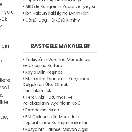
de
ABD'de Kongrenin Yapısı ve İşleyişi
n yok
İbn Haldun'daki İlginç Evrim Fikri
yük
Gönül Dağı Türküsü Kimin?
k
RASTGELE MAKALELER
için
Türkiye'nin Varolma Mücadelesi
rken
ve Uzlaşma Kültürü
Kayıp Dilin Peşinde
Mülteciler Tsunamisi Karşısında
ilere
Dalgakıran Ülke Olarak
msal
Tanımlanmak
sı
Terör, Akıl Tutulması ve
ikle
Politikacıların, Aydınların Rolü
Paradoksal Nimet
lge,
BM Çölleşme İle Mücadele
Toplantısında Konuşulmayanlar
Rusya'nın Tarihsel Misyon Algısı