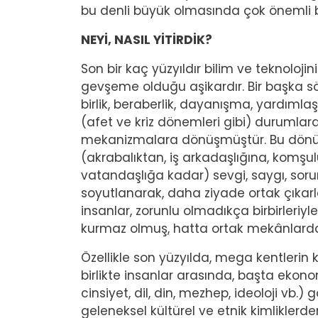
bu denli büyük olmasında çok önemli bir
NEYİ, NASIL YİTİRDİK?
Son bir kaç yüzyıldır bilim ve teknoloji
gevşeme olduğu aşikardır. Bir başka söy
birlik, beraberlik, dayanışma, yardımlaş
(afet ve kriz dönemleri gibi) durumlara
mekanizmalara dönüşmüştür. Bu dönüşüm
(akrabalıktan, iş arkadaşlığına, komşu
vatandaşlığa kadar) sevgi, saygı, sorum
soyutlanarak, daha ziyade ortak çıkarla
insanlar, zorunlu olmadıkça birbirleriyle d
kurmaz olmuş, hatta ortak mekânlard
Özellikle son yüzyılda, mega kentlerin ku
birlikte insanlar arasında, başta ekono
cinsiyet, dil, din, mezhep, ideoloji vb.)
geleneksel kültürel ve etnik kimliklerd