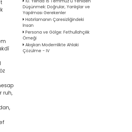
10. Yılında 15 Temmuz'u Yeniden
t
Düşünmek: Doğrular, Yanlışlar ve
ık
Yapılması Gerekenler
Hatırlamanın Çaresizliğindeki
İnsan
Persona ve Gölge: Fethullahçılık
Örneği
rem
Akışkan Modernlikte Ahlaki
akdî
Çözülme - IV
l
öz
 hesap
 ruh,
dan,
ef