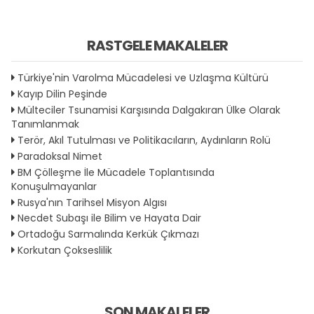
RASTGELE MAKALELER
Türkiye'nin Varolma Mücadelesi ve Uzlaşma Kültürü
Kayıp Dilin Peşinde
Mülteciler Tsunamisi Karşısında Dalgakıran Ülke Olarak
Tanımlanmak
Terör, Akıl Tutulması ve Politikacıların, Aydınların Rolü
Paradoksal Nimet
BM Çölleşme İle Mücadele Toplantısında
Konuşulmayanlar
Rusya'nın Tarihsel Misyon Algısı
Necdet Subaşı ile Bilim ve Hayata Dair
Ortadoğu Sarmalında Kerkük Çıkmazı
Korkutan Çokseslilik
SON MAKALELER