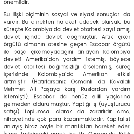
önemlidir.
Bu ilişki biçiminin sosyal ve siyasi sonuçları da
vardır. Bu örnekten hareket edecek olursak; bu
süreçte Kolombiya’da devlet otoritesi zayıflamış,
devlet içinde devlet doğmuştur. Artık çıkar
örgütü olmanın ötesine geçen Escobar örgütü
ile başa çıkamayacağını anlayan Kolombiya
devleti Amerika’dan yardım istemiş, böylece
devlet otoritesi bağımsızlığı örselenmiş, süreç
içerisinde Kolombiya’da Amerikan etkisi
artmıştır. (Hatırlarsanız Osmanlı da Kavalalı
Mehmet Ali Paşaya karşı Ruslardan yardım
istemişti). Escobar da henüz ellili yaşlarına
gelmeden öldürülmüştür. Yaptığı iş (uyuşturucu
satışı) toplumsal olarak da zararlıdır ama,
nihayetinde çok para kazanmaktadır. Kapitalist
anlayış biraz böyle bir mantıktan hareket eder.
İslam tarihindeki örnek ise Hz. Osman’dır. Kıtlık