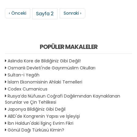
Sayfalama
Önceki sayfa
Sonraki sayfa
‹ Önceki
Sayfa 2
Sonraki ›
POPÜLER MAKALELER
Aslında Kore de Bildiğiniz Gibi Değil!
Osmanlı Devleti'nde Gayrımüslim Okulları
Sultan-i Yegâh
İslam Ekonomisinin Ahlaki Temelleri
Codex Cumanicus
Rusya’da Nüfusun Coğrafi Dağılımından Kaynaklanan
Sorunlar ve Çin Tehlikesi
Japonya Bildiğiniz Gibi Değil
ABD'de Kongrenin Yapısı ve İşleyişi
İbn Haldun'daki İlginç Evrim Fikri
Gönül Dağı Türküsü Kimin?