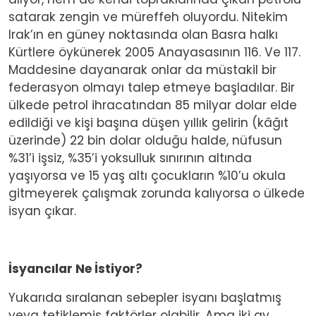
satarak zengin ve müreffeh oluyordu. Nitekim
Irak’ın en güney noktasında olan Basra halkı
Kürtlere öykünerek 2005 Anayasasının 116. Ve 117.
Maddesine dayanarak onlar da müstakil bir
federasyon olmayı talep etmeye başladılar. Bir
ülkede petrol ihracatından 85 milyar dolar elde
edildiği ve kişi başına düşen yıllık gelirin (kâğıt
üzerinde) 22 bin dolar olduğu halde, nüfusun
%31’i işsiz, %35’i yoksulluk sınırının altında
yaşıyorsa ve 15 yaş altı çocukların %10’u okula
gitmeyerek çalışmak zorunda kalıyorsa o ülkede
isyan çıkar.
İsyancılar Ne İstiyor?
Yukarıda sıralanan sebepler isyanı başlatmış
veya tetiklemiş faktörler olabilir. Ama iki ay