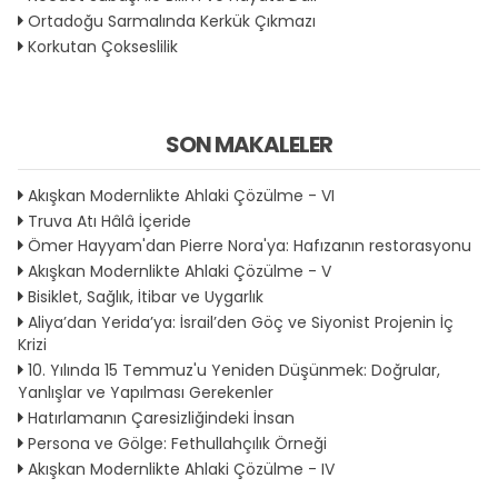
Ortadoğu Sarmalında Kerkük Çıkmazı
Korkutan Çokseslilik
SON MAKALELER
Akışkan Modernlikte Ahlaki Çözülme - VI
Truva Atı Hâlâ İçeride
Ömer Hayyam'dan Pierre Nora'ya: Hafızanın restorasyonu
Akışkan Modernlikte Ahlaki Çözülme - V
Bisiklet, Sağlık, İtibar ve Uygarlık
Aliya’dan Yerida’ya: İsrail’den Göç ve Siyonist Projenin İç
Krizi
10. Yılında 15 Temmuz'u Yeniden Düşünmek: Doğrular,
Yanlışlar ve Yapılması Gerekenler
Hatırlamanın Çaresizliğindeki İnsan
Persona ve Gölge: Fethullahçılık Örneği
Akışkan Modernlikte Ahlaki Çözülme - IV