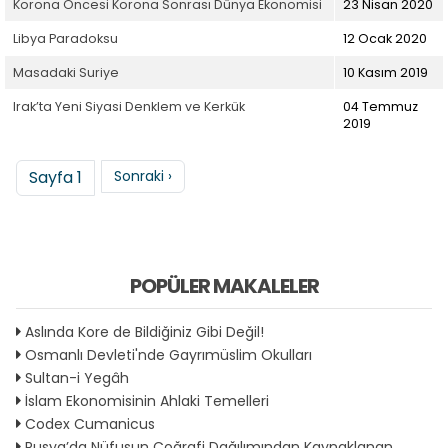
Korona Öncesi Korona Sonrası Dünya Ekonomisi
23 Nisan 2020
Libya Paradoksu
12 Ocak 2020
Masadaki Suriye
10 Kasım 2019
Irak’ta Yeni Siyasi Denklem ve Kerkük
04 Temmuz
2019
Sayfalama
Sonraki sayfa
Sayfa 1
Sonraki ›
POPÜLER MAKALELER
Aslında Kore de Bildiğiniz Gibi Değil!
Osmanlı Devleti'nde Gayrımüslim Okulları
Sultan-i Yegâh
İslam Ekonomisinin Ahlaki Temelleri
Codex Cumanicus
Rusya’da Nüfusun Coğrafi Dağılımından Kaynaklanan