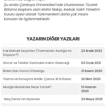
Şu anda Çankaya Üniversitesi’nde Uluslararası Ticaret
Bölümü başkanı olan Mahir Nakip, Kerkük Vakfı Yönetim
Kurulu üyesi olarak Türkmenlerin daha çok insanı
konuları ile ilgilenmektedir.
YAZARIN DIĞER YAZILARI
Irak Mahalli Seçimleri (Türkmenler Azınlığa mı
23 Aralık 2023
Düşüyor?)
Sincar ve Telafer Üzerinden Irak’ın Geleceği
03 Ocak 2021
Biden’dan Sonra Ortadoğu
21 Kasım 2020
Yazma ve Konuşma Ahlâkı: Çamur At İzi Kalsın
20 Ekim 2020
Müziğe Müdahale Neye Yaradı?
13 Haziran
2020
¨Ateş Denizi¨nin Kıyısında
23 Mayıs 2020