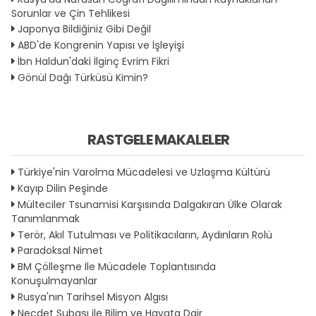
Sorunlar ve Çin Tehlikesi
Japonya Bildiğiniz Gibi Değil
ABD'de Kongrenin Yapısı ve İşleyişi
İbn Haldun'daki İlginç Evrim Fikri
Gönül Dağı Türküsü Kimin?
RASTGELE MAKALELER
Türkiye'nin Varolma Mücadelesi ve Uzlaşma Kültürü
Kayıp Dilin Peşinde
Mülteciler Tsunamisi Karşısında Dalgakıran Ülke Olarak
Tanımlanmak
Terör, Akıl Tutulması ve Politikacıların, Aydınların Rolü
Paradoksal Nimet
BM Çölleşme İle Mücadele Toplantısında
Konuşulmayanlar
Rusya'nın Tarihsel Misyon Algısı
Necdet Subaşı ile Bilim ve Hayata Dair