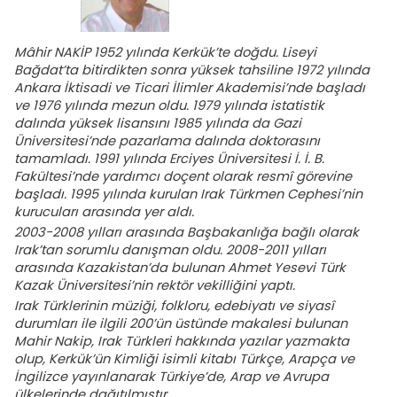
Mâhir NAKİP 1952 yılında Kerkük’te doğdu. Liseyi
Bağdat’ta bitirdikten sonra yüksek tahsiline 1972 yılında
Ankara İktisadi ve Ticari İlimler Akademisi’nde başladı
ve 1976 yılında mezun oldu. 1979 yılında istatistik
dalında yüksek lisansını 1985 yılında da Gazi
Üniversitesi’nde pazarlama dalında doktorasını
tamamladı. 1991 yılında Erciyes Üniversitesi İ. İ. B.
Fakültesi’nde yardımcı doçent olarak resmî görevine
başladı. 1995 yılında kurulan Irak Türkmen Cephesi’nin
kurucuları arasında yer aldı.
2003-2008 yılları arasında Başbakanlığa bağlı olarak
Irak’tan sorumlu danışman oldu. 2008-2011 yılları
arasında Kazakistan’da bulunan Ahmet Yesevi Türk
Kazak Üniversitesi’nin rektör vekilliğini yaptı.
Irak Türklerinin müziği, folkloru, edebiyatı ve siyasî
durumları ile ilgili 200’ün üstünde makalesi bulunan
Mahir Nakip, Irak Türkleri hakkında yazılar yazmakta
olup, Kerkük’ün Kimliği isimli kitabı Türkçe, Arapça ve
İngilizce yayınlanarak Türkiye’de, Arap ve Avrupa
ülkelerinde dağıtılmıştır.