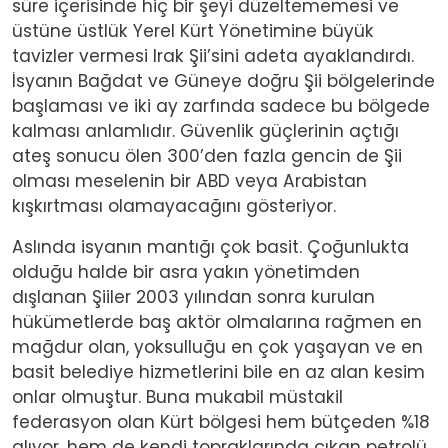
süre içerisinde hiç bir şeyi düzeltememesi ve
üstüne üstlük Yerel Kürt Yönetimine büyük
tavizler vermesi Irak Şii’sini adeta ayaklandırdı.
İsyanın Bağdat ve Güneye doğru Şii bölgelerinde
başlaması ve iki ay zarfında sadece bu bölgede
kalması anlamlıdır. Güvenlik güçlerinin açtığı
ateş sonucu ölen 300’den fazla gencin de Şii
olması meselenin bir ABD veya Arabistan
kışkırtması olamayacağını gösteriyor.
Aslında isyanın mantığı çok basit. Çoğunlukta
olduğu halde bir asra yakın yönetimden
dışlanan Şiiler 2003 yılından sonra kurulan
hükümetlerde baş aktör olmalarına rağmen en
mağdur olan, yoksulluğu en çok yaşayan ve en
basit belediye hizmetlerini bile en az alan kesim
onlar olmuştur. Buna mukabil müstakil
federasyon olan Kürt bölgesi hem bütçeden %18
alıyor, hem de kendi topraklarında çıkan petrolü