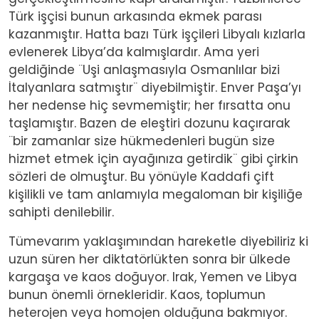
Türk işçisi bunun arkasında ekmek parası
kazanmıştır. Hatta bazı Türk işçileri Libyalı kızlarla
evlenerek Libya’da kalmışlardır. Ama yeri
geldiğinde ¨Uşi anlaşmasıyla Osmanlılar bizi
İtalyanlara satmıştır¨ diyebilmiştir. Enver Paşa’yı
her nedense hiç sevmemiştir; her fırsatta onu
taşlamıştır. Bazen de eleştiri dozunu kaçırarak
¨bir zamanlar size hükmedenleri bugün size
hizmet etmek için ayağınıza getirdik¨ gibi çirkin
sözleri de olmuştur. Bu yönüyle Kaddafi çift
kişilikli ve tam anlamıyla megaloman bir kişiliğe
sahipti denilebilir.
Tümevarım yaklaşımından hareketle diyebiliriz ki
uzun süren her diktatörlükten sonra bir ülkede
kargaşa ve kaos doğuyor. Irak, Yemen ve Libya
bunun önemli örnekleridir. Kaos, toplumun
heterojen veya homojen olduğuna bakmıyor.