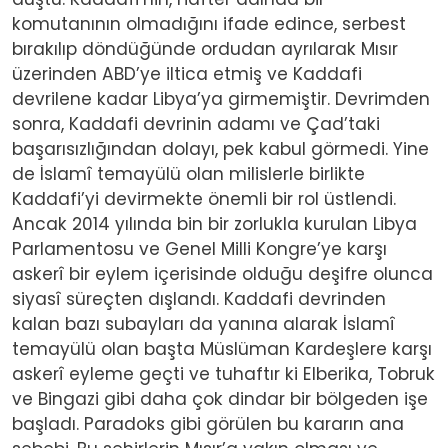
komutanının olmadığını ifade edince, serbest
bırakılıp döndüğünde ordudan ayrılarak Mısır
üzerinden ABD’ye iltica etmiş ve Kaddafi
devrilene kadar Libya’ya girmemiştir. Devrimden
sonra, Kaddafi devrinin adamı ve Çad’taki
başarısızlığından dolayı, pek kabul görmedi. Yine
de İslamî temayülü olan milislerle birlikte
Kaddafi’yi devirmekte önemli bir rol üstlendi.
Ancak 2014 yılında bin bir zorlukla kurulan Libya
Parlamentosu ve Genel Milli Kongre’ye karşı
askerî bir eylem içerisinde olduğu deşifre olunca
siyasî süreçten dışlandı. Kaddafi devrinden
kalan bazı subayları da yanına alarak İslamî
temayülü olan başta Müslüman Kardeşlere karşı
askerî eyleme geçti ve tuhaftır ki Elberika, Tobruk
ve Bingazi gibi daha çok dindar bir bölgeden işe
başladı. Paradoks gibi görülen bu kararın ana