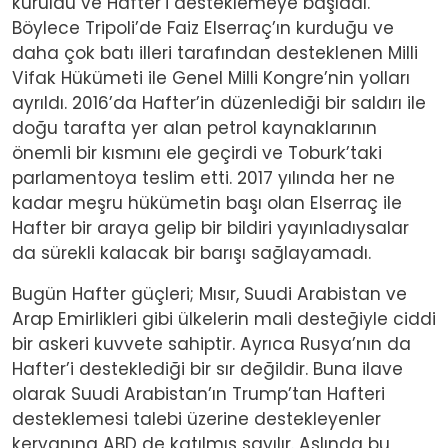
kuruldu ve Hafter’i desteklemeye başladı.
Böylece Tripoli’de Faiz Elserraç’ın kurduğu ve
daha çok batı illeri tarafından desteklenen Milli
Vifak Hükümeti ile Genel Milli Kongre’nin yolları
ayrıldı. 2016’da Hafter’in düzenlediği bir saldırı ile
doğu tarafta yer alan petrol kaynaklarının
önemli bir kısmını ele geçirdi ve Toburk’taki
parlamentoya teslim etti. 2017 yılında her ne
kadar meşru hükümetin başı olan Elserraç ile
Hafter bir araya gelip bir bildiri yayınladıysalar
da sürekli kalacak bir barışı sağlayamadı.
Bugün Hafter güçleri; Mısır, Suudi Arabistan ve
Arap Emirlikleri gibi ülkelerin mali desteğiyle ciddi
bir askeri kuvvete sahiptir. Ayrıca Rusya’nın da
Hafter’i desteklediği bir sır değildir. Buna ilave
olarak Suudi Arabistan’ın Trump’tan Hafteri
desteklemesi talebi üzerine destekleyenler
kervanına ABD de katılmış sayılır. Aslında bu