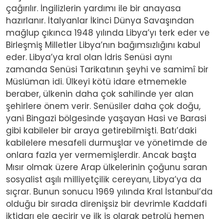
çağırılır. İngilizlerin yardımı ile bir anayasa
hazırlanır. İtalyanlar İkinci Dünya Savaşından
mağlup çıkınca 1948 yılında Libya’yı terk eder ve
Birleşmiş Milletler Libya’nın bağımsızlığını kabul
eder. Libya’ya kral olan İdris Senüsi aynı
zamanda Senüsi Tarikatının şeyhi ve samimî bir
Müslüman idi. Ülkeyi kötü idare etmemekle
beraber, ülkenin daha çok sahilinde yer alan
şehirlere önem verir. Senüsiler daha çok doğu,
yani Bingazi bölgesinde yaşayan Hasi ve Barasi
gibi kabileler bir araya getirebilmişti. Batı’daki
kabilelere mesafeli durmuşlar ve yönetimde de
onlara fazla yer vermemişlerdir. Ancak başta
Mısır olmak üzere Arap ülkelerinin çoğunu saran
sosyalist aşılı milliyetçilik cereyanı, Libya’ya da
sıçrar. Bunun sonucu 1969 yılında Kral İstanbul’da
olduğu bir sırada direnişsiz bir devrimle Kaddafi
iktidarı ele geçirir ve ilk iş olarak petrolü hemen