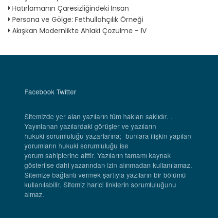
Hatırlamanın Çaresizliğindeki İnsan
Persona ve Gölge: Fethullahçılık Örneği
Akışkan Modernlikte Ahlaki Çözülme - IV
Facebook
Twitter
Sitemizde yer alan yazıların tüm hakları saklıdır. .
Yayınlanan yazılardaki görüşler ve yazıların
hukuki sorumluluğu yazarlarına; bunlara ilişkin yapılan
yorumların hukuki sorumluluğu ise
yorum sahiplerine aittir. Yazıların tamamı kaynak
gösterilse dahi yazarından izin alınmadan kullanılamaz.
Sitemize bağlantı vermek şartıyla yazıların bir bölümü
kullanılabilir. Sitemiz harici linklerin sorumluluğunu
almaz.