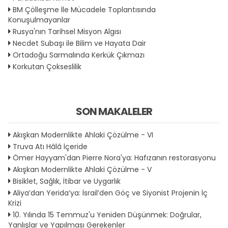
BM Çölleşme İle Mücadele Toplantısında
Konuşulmayanlar
Rusya'nın Tarihsel Misyon Algısı
Necdet Subaşı ile Bilim ve Hayata Dair
Ortadoğu Sarmalında Kerkük Çıkmazı
Korkutan Çokseslilik
SON MAKALELER
Akışkan Modernlikte Ahlaki Çözülme - VI
Truva Atı Hâlâ İçeride
Ömer Hayyam'dan Pierre Nora'ya: Hafızanın restorasyonu
Akışkan Modernlikte Ahlaki Çözülme - V
Bisiklet, Sağlık, İtibar ve Uygarlık
Aliya’dan Yerida’ya: İsrail’den Göç ve Siyonist Projenin İç
Krizi
10. Yılında 15 Temmuz'u Yeniden Düşünmek: Doğrular,
Yanlışlar ve Yapılması Gerekenler