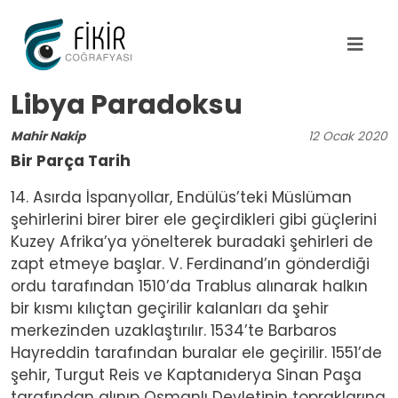
Ana içeriğe atla
Libya Paradoksu
Mahir Nakip
12
Ocak
2020
Bir Parça Tarih
14. Asırda İspanyollar, Endülüs’teki Müslüman
şehirlerini birer birer ele geçirdikleri gibi güçlerini
Kuzey Afrika’ya yönelterek buradaki şehirleri de
zapt etmeye başlar. V. Ferdinand’ın gönderdiği
ordu tarafından 1510’da Trablus alınarak halkın
bir kısmı kılıçtan geçirilir kalanları da şehir
merkezinden uzaklaştırılır. 1534’te Barbaros
Hayreddin tarafından buralar ele geçirilir. 1551’de
şehir, Turgut Reis ve Kaptanıderya Sinan Paşa
tarafından alınıp Osmanlı Devletinin topraklarına