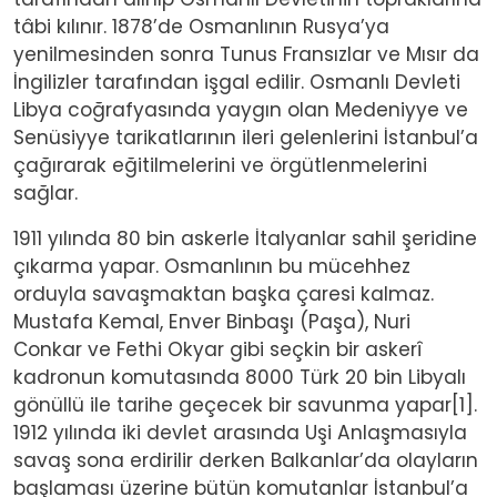
tâbi kılınır. 1878’de Osmanlının Rusya’ya
yenilmesinden sonra Tunus Fransızlar ve Mısır da
İngilizler tarafından işgal edilir. Osmanlı Devleti
Libya coğrafyasında yaygın olan Medeniyye ve
Senüsiyye tarikatlarının ileri gelenlerini İstanbul’a
çağırarak eğitilmelerini ve örgütlenmelerini
sağlar.
1911 yılında 80 bin askerle İtalyanlar sahil şeridine
çıkarma yapar. Osmanlının bu mücehhez
orduyla savaşmaktan başka çaresi kalmaz.
Mustafa Kemal, Enver Binbaşı (Paşa), Nuri
Conkar ve Fethi Okyar gibi seçkin bir askerî
kadronun komutasında 8000 Türk 20 bin Libyalı
gönüllü ile tarihe geçecek bir savunma yapar[1].
1912 yılında iki devlet arasında Uşi Anlaşmasıyla
savaş sona erdirilir derken Balkanlar’da olayların
başlaması üzerine bütün komutanlar İstanbul’a