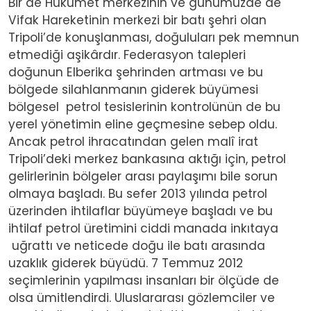
Bir de Hükümet merkezinin ve günümüzde de
Vifak Hareketinin merkezi bir batı şehri olan
Tripoli’de konuşlanması, doğuluları pek memnun
etmediği aşikârdır. Federasyon talepleri
doğunun Elberika şehrinden artması ve bu
bölgede silahlanmanın giderek büyümesi
bölgesel petrol tesislerinin kontrolünün de bu
yerel yönetimin eline geçmesine sebep oldu.
Ancak petrol ihracatından gelen malî irat
Tripoli’deki merkez bankasına aktığı için, petrol
gelirlerinin bölgeler arası paylaşımı bile sorun
olmaya başladı. Bu sefer 2013 yılında petrol
üzerinden ihtilaflar büyümeye başladı ve bu
ihtilaf petrol üretimini ciddi manada inkıtaya
uğrattı ve neticede doğu ile batı arasında
uzaklık giderek büyüdü. 7 Temmuz 2012
seçimlerinin yapılması insanları bir ölçüde de
olsa ümitlendirdi. Uluslararası gözlemciler ve