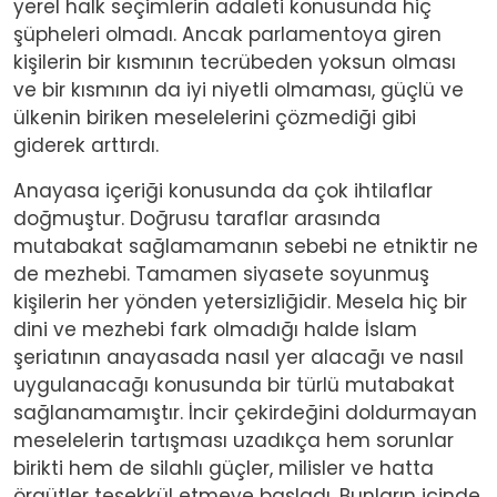
yerel halk seçimlerin adaleti konusunda hiç
şüpheleri olmadı. Ancak parlamentoya giren
kişilerin bir kısmının tecrübeden yoksun olması
ve bir kısmının da iyi niyetli olmaması, güçlü ve
ülkenin biriken meselelerini çözmediği gibi
giderek arttırdı.
Anayasa içeriği konusunda da çok ihtilaflar
doğmuştur. Doğrusu taraflar arasında
mutabakat sağlamamanın sebebi ne etniktir ne
de mezhebi. Tamamen siyasete soyunmuş
kişilerin her yönden yetersizliğidir. Mesela hiç bir
dini ve mezhebi fark olmadığı halde İslam
şeriatının anayasada nasıl yer alacağı ve nasıl
uygulanacağı konusunda bir türlü mutabakat
sağlanamamıştır. İncir çekirdeğini doldurmayan
meselelerin tartışması uzadıkça hem sorunlar
birikti hem de silahlı güçler, milisler ve hatta
örgütler teşekkül etmeye başladı. Bunların içinde