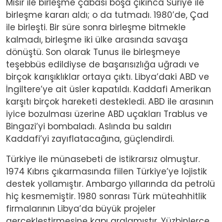
Mısır ile birleşme çabası boşa çıkınca Suriye ile
birleşme kararı aldı; o da tutmadı. 1980’de, Çad
ile birleşti. Bir süre sonra birleşme bitmekle
kalmadı, birleşme iki ülke arasında savaşa
dönüştü. Son olarak Tunus ile birleşmeye
teşebbüs edildiyse de başarısızlığa uğradı ve
birçok karışıklıklar ortaya çıktı. Libya’daki ABD ve
İngiltere’ye ait üsler kapatıldı. Kaddafi Amerikan
karşıtı birçok hareketi destekledi. ABD ile arasının
iyice bozulması üzerine ABD uçakları Trablus ve
Bingazi’yi bombaladı. Aslında bu saldırı
Kaddafi’yi zayıflatacağına, güçlendirdi.
Türkiye ile münasebeti de istikrarsız olmuştur.
1974 Kıbrıs çıkarmasında fiilen Türkiye’ye lojistik
destek yollamıştır. Ambargo yıllarında da petrolü
hiç kesmemiştir. 1980 sonrası Türk müteahhitlik
firmalarının Libya’da büyük projeler
gerçekleştirmesine kapı aralamıştır. Yüzbinlerce