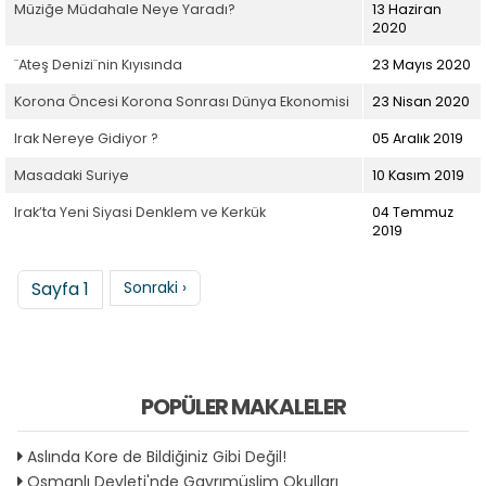
Müziğe Müdahale Neye Yaradı?
13 Haziran
2020
¨Ateş Denizi¨nin Kıyısında
23 Mayıs 2020
Korona Öncesi Korona Sonrası Dünya Ekonomisi
23 Nisan 2020
Irak Nereye Gidiyor ?
05 Aralık 2019
Masadaki Suriye
10 Kasım 2019
Irak’ta Yeni Siyasi Denklem ve Kerkük
04 Temmuz
2019
Sayfalama
Sonraki sayfa
Sayfa 1
Sonraki ›
POPÜLER MAKALELER
Aslında Kore de Bildiğiniz Gibi Değil!
Osmanlı Devleti'nde Gayrımüslim Okulları