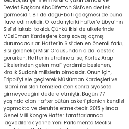
sebebi, Bu şehirlerin Mısır’a yakın olması ve
Devlet Başkanı Abdülfettah Sisi’den destek
görmesidir. Bir de doğu-batı çekişmesi de buna
ilave edilmelidir. O kadarıyla ki Hafter’e Libya’nın
Sisi’si lakabı takıldı. Çünkü ikisi de ülkelerinde
Müslüman Kardeşlere karşı savaş açmış
durumdadırlar. Hafter’in Sisi’den en önemli farkı,
Sisi gelenekçi Mısır Ordusundan ciddi destek
görürken, Hafter’in etrafında ise, Körfez Arap
ülkelerinden gelen malî yardımla beslenen,
kiralık Sudanlı milislerin olmasıdır. Onun için,
Tripoli’yi ele geçirerek Müslüman Kardeşleri ve
İslamî milisleri temizledikten sonra siyasete
girmeyeceğini deklere etmiştir. Bugün 77
yaşında olan Hafter bütün askerî planları kendisi
yapmakta ve deruhte etmektedir. 2015 yılında
Genel Milli Kongre Hafter taraftarlarınca
lağvedilerek yerine Yeni Parlamento Meclisi