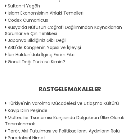
Sultan-i Yegâh
İslam Ekonomisinin Ahlaki Temelleri
Codex Cumanicus
Rusya’da Nüfusun Coğrafi Dağılımından Kaynaklanan
Sorunlar ve Çin Tehlikesi
Japonya Bildiğiniz Gibi Değil
ABD'de Kongrenin Yapısı ve İşleyişi
İbn Haldun'daki İlginç Evrim Fikri
Gönül Dağı Türküsü Kimin?
RASTGELE MAKALELER
Türkiye'nin Varolma Mücadelesi ve Uzlaşma Kültürü
Kayıp Dilin Peşinde
Mülteciler Tsunamisi Karşısında Dalgakıran Ülke Olarak
Tanımlanmak
Terör, Akıl Tutulması ve Politikacıların, Aydınların Rolü
Paradoksal Nimet