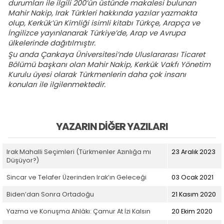
durumları ile ilgili 200’ün üstünde makalesi bulunan
Mahir Nakip, Irak Türkleri hakkında yazılar yazmakta
olup, Kerkük’ün Kimliği isimli kitabı Türkçe, Arapça ve
İngilizce yayınlanarak Türkiye’de, Arap ve Avrupa
ülkelerinde dağıtılmıştır.
Şu anda Çankaya Üniversitesi’nde Uluslararası Ticaret
Bölümü başkanı olan Mahir Nakip, Kerkük Vakfı Yönetim
Kurulu üyesi olarak Türkmenlerin daha çok insanı
konuları ile ilgilenmektedir.
YAZARIN DIĞER YAZILARI
Irak Mahalli Seçimleri (Türkmenler Azınlığa mı
23 Aralık 2023
Düşüyor?)
Sincar ve Telafer Üzerinden Irak’ın Geleceği
03 Ocak 2021
Biden’dan Sonra Ortadoğu
21 Kasım 2020
Yazma ve Konuşma Ahlâkı: Çamur At İzi Kalsın
20 Ekim 2020