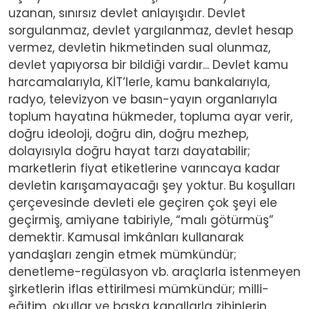
uzanan, sınırsız devlet anlayışıdır. Devlet
sorgulanmaz, devlet yargılanmaz, devlet hesap
vermez, devletin hikmetinden sual olunmaz,
devlet yapıyorsa bir bildiği vardır... Devlet kamu
harcamalarıyla, KİT’lerle, kamu bankalarıyla,
radyo, televizyon ve basın-yayın organlarıyla
toplum hayatına hükmeder, topluma ayar verir,
doğru ideoloji, doğru din, doğru mezhep,
dolayısıyla doğru hayat tarzı dayatabilir;
marketlerin fiyat etiketlerine varıncaya kadar
devletin karışamayacağı şey yoktur. Bu koşulları
çerçevesinde devleti ele geçiren çok şeyi ele
geçirmiş, amiyane tabiriyle, “malı götürmüş”
demektir. Kamusal imkânları kullanarak
yandaşları zengin etmek mümkündür;
denetleme-regülasyon vb. araçlarla istenmeyen
şirketlerin iflas ettirilmesi mümkündür; milli-
eğitim, okullar ve başka kanallarla zihinlerin