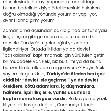
meselesinde hatayı yapanın kurum olduğu,
bunun bedelinin kişiye ödetilmesinin hukuken
doğru olmadığı yönünde yorumlar yapılıyor,
ayrıntılarına girmiyorum.
Zamanlama açısından bakıldığında bir tür siyasi
linç girişimi gibi görünen mesele mühim bir
mesele, Türkiye'nin geleceğini yakından
ilgilendiriyor. Ortada iktidarı ya da devleti
“başkalarına” kaptırmamak için yürütülen çetin
bir mücadele var. Peki, biz bu filmi ya da buna
benzer filmleri ilk defa mı görüyoruz? Hayır. Açık
söylemek gerekirse,
Türkiye'de öteden beri çok
ciddi bir “devleti ele geçirme,” ya da devleti
ötekilere, kötü adamlara, iç düşmanlara,
hainlere, işbirlikçilere, yanlış adamlara
kaptırmama kavgası vardır.
Bu kavga ne yazık
ki yeni bir kavga değildir, Cumhuriyet tarihi
boyunca sürekli nükseden bir kavgadır. Biraz