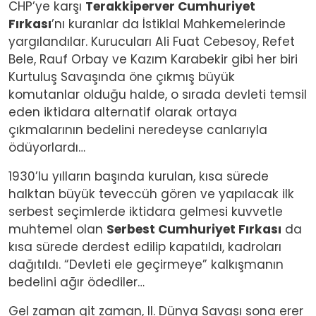
CHP’ye karşı
Terakkiperver Cumhuriyet
Fırkası
’nı kuranlar da İstiklal Mahkemelerinde
yargılandılar. Kurucuları Ali Fuat Cebesoy, Refet
Bele, Rauf Orbay ve Kazım Karabekir gibi her biri
Kurtuluş Savaşında öne çıkmış büyük
komutanlar olduğu halde, o sırada devleti temsil
eden iktidara alternatif olarak ortaya
çıkmalarının bedelini neredeyse canlarıyla
ödüyorlardı…
1930’lu yılların başında kurulan, kısa sürede
halktan büyük teveccüh gören ve yapılacak ilk
serbest seçimlerde iktidara gelmesi kuvvetle
muhtemel olan
Serbest Cumhuriyet Fırkası
da
kısa sürede derdest edilip kapatıldı, kadroları
dağıtıldı. “Devleti ele geçirmeye” kalkışmanın
bedelini ağır ödediler…
Gel zaman git zaman, II. Dünya Savaşı sona erer