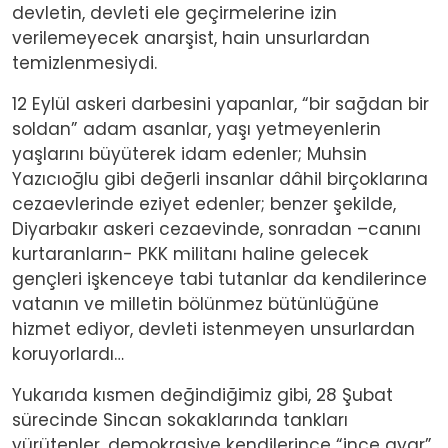
devletin, devleti ele geçirmelerine izin
verilemeyecek anarşist, hain unsurlardan
temizlenmesiydi.
12 Eylül askeri darbesini yapanlar, “bir sağdan bir
soldan” adam asanlar, yaşı yetmeyenlerin
yaşlarını büyüterek idam edenler; Muhsin
Yazıcıoğlu gibi değerli insanlar dâhil birçoklarına
cezaevlerinde eziyet edenler; benzer şekilde,
Diyarbakır askeri cezaevinde, sonradan –canını
kurtaranların- PKK militanı haline gelecek
gençleri işkenceye tabi tutanlar da kendilerince
vatanın ve milletin bölünmez bütünlüğüne
hizmet ediyor, devleti istenmeyen unsurlardan
koruyorlardı…
Yukarıda kısmen değindiğimiz gibi, 28 Şubat
sürecinde Sincan sokaklarında tankları
yürütenler, demokrasiye kendilerince “ince ayar”