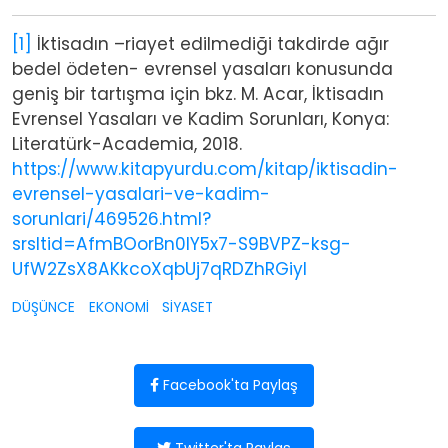
[1]
İktisadın –riayet edilmediği takdirde ağır
bedel ödeten- evrensel yasaları konusunda
geniş bir tartışma için bkz. M. Acar, İktisadın
Evrensel Yasaları ve Kadim Sorunları, Konya:
Literatürk-Academia, 2018.
https://www.kitapyurdu.com/kitap/iktisadin-
evrensel-yasalari-ve-kadim-
sorunlari/469526.html?
srsltid=AfmBOorBn0lY5x7-S9BVPZ-ksg-
UfW2ZsX8AKkcoXqbUj7qRDZhRGiyl
DÜŞÜNCE
EKONOMİ
SİYASET
Facebook'ta Paylaş
Twitter'ta Paylaş