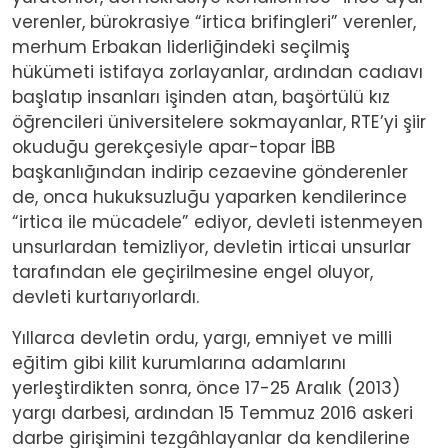
verenler, bürokrasiye “irtica brifingleri” verenler,
merhum Erbakan liderliğindeki seçilmiş
hükümeti istifaya zorlayanlar, ardından cadıavı
başlatıp insanları işinden atan, başörtülü kız
öğrencileri üniversitelere sokmayanlar, RTE’yi şiir
okuduğu gerekçesiyle apar-topar İBB
başkanlığından indirip cezaevine gönderenler
de, onca hukuksuzluğu yaparken kendilerince
“irtica ile mücadele” ediyor, devleti istenmeyen
unsurlardan temizliyor, devletin irticai unsurlar
tarafından ele geçirilmesine engel oluyor,
devleti kurtarıyorlardı.
Yıllarca devletin ordu, yargı, emniyet ve milli
eğitim gibi kilit kurumlarına adamlarını
yerleştirdikten sonra, önce 17-25 Aralık (2013)
yargı darbesi, ardından 15 Temmuz 2016 askeri
darbe girişimini tezgâhlayanlar da kendilerine