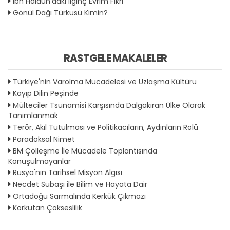
İbn Haldun'daki İlginç Evrim Fikri
Gönül Dağı Türküsü Kimin?
RASTGELE MAKALELER
Türkiye'nin Varolma Mücadelesi ve Uzlaşma Kültürü
Kayıp Dilin Peşinde
Mülteciler Tsunamisi Karşısında Dalgakıran Ülke Olarak
Tanımlanmak
Terör, Akıl Tutulması ve Politikacıların, Aydınların Rolü
Paradoksal Nimet
BM Çölleşme İle Mücadele Toplantısında
Konuşulmayanlar
Rusya'nın Tarihsel Misyon Algısı
Necdet Subaşı ile Bilim ve Hayata Dair
Ortadoğu Sarmalında Kerkük Çıkmazı
Korkutan Çokseslilik