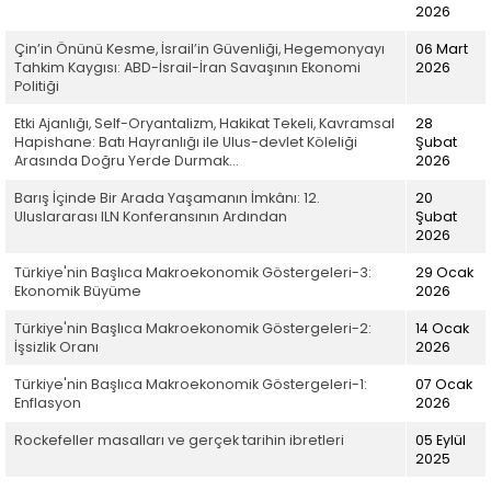
2026
Çin’in Önünü Kesme, İsrail’in Güvenliği, Hegemonyayı
06 Mart
Tahkim Kaygısı: ABD-İsrail-İran Savaşının Ekonomi
2026
Politiği
Etki Ajanlığı, Self-Oryantalizm, Hakikat Tekeli, Kavramsal
28
Hapishane: Batı Hayranlığı ile Ulus-devlet Köleliği
Şubat
Arasında Doğru Yerde Durmak…
2026
Barış İçinde Bir Arada Yaşamanın İmkânı: 12.
20
Uluslararası ILN Konferansının Ardından
Şubat
2026
Türkiye'nin Başlıca Makroekonomik Göstergeleri-3:
29 Ocak
Ekonomik Büyüme
2026
Türkiye'nin Başlıca Makroekonomik Göstergeleri-2:
14 Ocak
İşsizlik Oranı
2026
Türkiye'nin Başlıca Makroekonomik Göstergeleri-1:
07 Ocak
Enflasyon
2026
Rockefeller masalları ve gerçek tarihin ibretleri
05 Eylül
2025