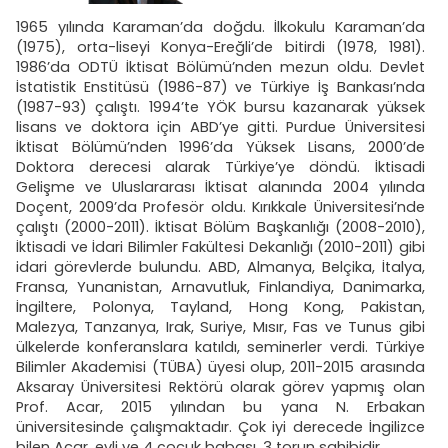
1965 yılında Karaman’da doğdu. İlkokulu Karaman’da
(1975), orta-liseyi Konya-Ereğli’de bitirdi (1978, 1981).
1986’da ODTÜ İktisat Bölümü’nden mezun oldu. Devlet
İstatistik Enstitüsü (1986-87) ve Türkiye İş Bankası’nda
(1987-93) çalıştı. 1994’te YÖK bursu kazanarak yüksek
lisans ve doktora için ABD’ye gitti. Purdue Üniversitesi
İktisat Bölümü’nden 1996’da Yüksek Lisans, 2000’de
Doktora derecesi alarak Türkiye’ye döndü. İktisadi
Gelişme ve Uluslararası İktisat alanında 2004 yılında
Doçent, 2009’da Profesör oldu. Kırıkkale Üniversitesi’nde
çalıştı (2000-2011). İktisat Bölüm Başkanlığı (2008-2010),
İktisadi ve İdari Bilimler Fakültesi Dekanlığı (2010-2011) gibi
idari görevlerde bulundu. ABD, Almanya, Belçika, İtalya,
Fransa, Yunanistan, Arnavutluk, Finlandiya, Danimarka,
İngiltere, Polonya, Tayland, Hong Kong, Pakistan,
Malezya, Tanzanya, Irak, Suriye, Mısır, Fas ve Tunus gibi
ülkelerde konferanslara katıldı, seminerler verdi. Türkiye
Bilimler Akademisi (TÜBA) üyesi olup, 2011-2015 arasında
Aksaray Üniversitesi Rektörü olarak görev yapmış olan
Prof. Acar, 2015 yılından bu yana N. Erbakan
üniversitesinde çalışmaktadır. Çok iyi derecede İngilizce
bilen Acar, evli ve 4 çocuk babası, 3 torun sahibidir.