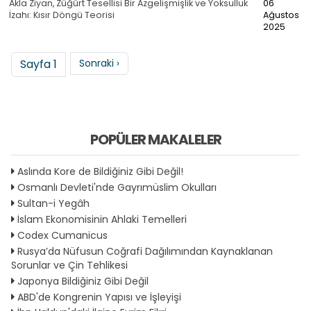
Akla Ziyan, Züğürt Tesellisi Bir Azgelişmişlik ve Yoksulluk
06
İzahı: Kısır Döngü Teorisi
Ağustos
2025
Sayfalama
Sonraki sayfa
Sayfa 1
Sonraki ›
POPÜLER MAKALELER
Aslında Kore de Bildiğiniz Gibi Değil!
Osmanlı Devleti'nde Gayrımüslim Okulları
Sultan-i Yegâh
İslam Ekonomisinin Ahlaki Temelleri
Codex Cumanicus
Rusya’da Nüfusun Coğrafi Dağılımından Kaynaklanan
Sorunlar ve Çin Tehlikesi
Japonya Bildiğiniz Gibi Değil
ABD'de Kongrenin Yapısı ve İşleyişi