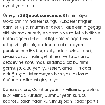
ayrıntıya girelim.
Örneğin
28 Şubat sürecinde
, RTE’nin, Ziya
Gökalp’in “minareler süngü, kubbeler miğfer;
camiler kışla, müminler asker..” dizelerinin geçtiği
şiiri okumak suretiyle vatanın ve milletin birlik ve
bütünlüğünü tehdit ettiği, bölücülüğü teşvik
ettiği vb. gibi, hiç de ikna edici olmayan
gerekçelerle İBB başkanlığından azledilmesi,
siyasi yasaklı hale getirilmesi ve tutuklanıp
cezaevine konulması sırasında biz bu filmi
görmüştük. Bu yeni yükselen, ama –“irticacı”
olduğu için- istenmeyen bir siyasi aktörün
önünün kesilmesi girişimiydi.
Daha eskilere, Cumhuriyetin ilk yıllarına gidelim.
1924 yılında kurulan, Cumhuriyetin kurucu
kadrosu tarafından kurulmuş olan iktidar partisi