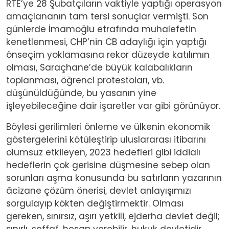
RTE’ye 28 Şubatçıların vaktiyle yaptığı operasyon
amaçlananın tam tersi sonuçlar vermişti. Son
günlerde İmamoğlu etrafında muhalefetin
kenetlenmesi, CHP’nin CB adaylığı için yaptığı
önseçim yoklamasına rekor düzeyde katılımın
olması, Saraçhane’de büyük kalabalıkların
toplanması, öğrenci protestoları, vb.
düşünüldüğünde, bu yasanın yine
işleyebileceğine dair işaretler var gibi görünüyor.
Böylesi gerilimleri önleme ve ülkenin ekonomik
göstergelerini kötüleştirip uluslararası itibarını
olumsuz etkileyen, 2023 hedefleri gibi iddialı
hedeflerin çok gerisine düşmesine sebep olan
sorunları aşma konusunda bu satırların yazarının
âcizane çözüm önerisi, devlet anlayışımızı
sorgulayıp kökten değiştirmektir. Olması
gereken, sınırsız, aşırı yetkili, ejderha devlet değil;
sınırlı, şeffaf, hesap verebilir, hukuk devletidir.