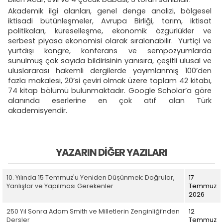
Akademik ilgi alanları, genel denge analizi, bölgesel
iktisadi bütünleşmeler, Avrupa Birliği, tarım, iktisat
politikaları, küreselleşme, ekonomik özgürlükler ve
serbest piyasa ekonomisi olarak sıralanabilir. Yurtiçi ve
yurtdışı kongre, konferans ve sempozyumlarda
sunulmuş çok sayıda bildirisinin yanısıra, çeşitli ulusal ve
uluslararası hakemli dergilerde yayımlanmış 100’den
fazla makalesi, 20’si çeviri olmak üzere toplam 42 kitabı,
74 kitap bölümü bulunmaktadır. Google Scholar’a göre
alanında eserlerine en çok atıf alan Türk
akademisyendir.
YAZARIN DIĞER YAZILARI
10. Yılında 15 Temmuz'u Yeniden Düşünmek: Doğrular,
17
Yanlışlar ve Yapılması Gerekenler
Temmuz
2026
250 Yıl Sonra Adam Smith ve Milletlerin Zenginliği’nden
12
Dersler
Temmuz