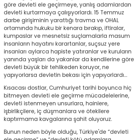
göre devleti ele geçirmeye, yanlış adamlardan
devleti kurtarmaya çalışıyorlardı. 15 Temmuz
darbe girişiminin yarattığı travma ve OHAL
ortamında hukuku bir kenara bırakıp, iftiralar,
kumpaslar ve mesnetsiz suçlamalarla masum
insanların hayatını karartanlar, suçsuz yere
insanları aylarca hapiste yatıranlar ve kuruların
yanında yaşları da yakanlar da kendilerine göre
devleti büyük bir tehlikeden koruyor, ne
yapıyorlarsa devletin bekası için yapıyorlardı…
Kısacası dostlar, Cumhuriyet tarihi boyunca hiç
bitmeyen devleti ele geçirme mücadelelerine,
devleti istenmeyen unsurlara, hainlere,
işbirlikçilere, iç düşmanlara ve ötekilere
kaptırmama kavgalarına şahit oluyoruz.
Bunun neden böyle olduğu, Türkiye'de “devleti
ele geçirme” ve “devleti kötü adamlara