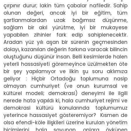
çırpınır durur; lakin tüm çabalar nafiledir. Sahip
olunan değeri, ancak iyi bir eğitim, tüm
şartlanmalardan uzak bağımsız düşünme,
sağlam bir akıl yürütme, iyi bir mukayese
yapabilen zihinler fark edip sahiplenecektir.
Aradan yüz yılı aşan bir sürenin geçmesinden
dolayı, kazanılan değerin farkına varacak bilincin
oluştuğunu düşünür insan. Belli kesimlerde halen
yeterli hassasiyeti göremeyince üzülmekten öte
bir şey yapılamıyor ve ilkin şu soru aklımıza
geliyor : Hiçbir Ortadoğu toplumuna nasip
olmayan cumhuriyet (ve onun kurumsal ve
kültürel modeli; demokrasi) deneyimi ile ilgili
nerede hata yapıldı ki, hala cumhuriyet rejimi ve
demokrasi kültürü konularında toplumumuz
yeterince hassasiyet gösteremiyor? Kısmen de
olsa efendi-köle ilişkileri üzerine kurulan yönetim
biçimlerini hala savunan, onlara öykünen