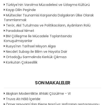
Türkiye'nin Varolma Mücadelesi ve Uzlaşma Kültürü
Kayıp Dilin Peşinde
Mülteciler Tsunamisi Karşısında Dalgakıran Ülke Olarak
Tanımlanmak
Terör, Akıl Tutulması ve Politikacıların, Aydınların Rolü
Paradoksal Nimet
BM Çölleşme İle Mücadele Toplantısında
Konuşulmayanlar
Rusya'nın Tarihsel Misyon Algısı
Necdet Subaşı ile Bilim ve Hayata Dair
Ortadoğu Sarmalında Kerkük Çıkmazı
Korkutan Çokseslilik
SON MAKALELER
Akışkan Modernlikte Ahlaki Çözülme - VI
Truva Atı Hâlâ İçeride
Ömer Hayyam'dan Pierre Nora'ya: Hafızanın restorasyonu