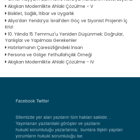
Akışkan Modernlikte Ahlaki Çözülme - V
Bisiklet, Sağlık, İtibar ve Uygarlık
Aliya’dan Yerida’ya: İsrail’den Göç ve Siyonist Projenin İç
Krizi
10. Yılında 15 Temmuz'u Yeniden Düşünmek: Doğrular,
Yanlışlar ve Yapılması Gerekenler
Hatırlamanın Çaresizliğindeki İnsan
Persona ve Gölge: Fethullahçılık Örneği
Akışkan Modernlikte Ahlaki Çözülme - IV
Facebook
Twitter
Sitemizde yer alan yazıların tüm hakları saklıdır. .
Yayınlanan yazılardaki görüşler ve yazıların
hukuki sorumluluğu yazarlarına; bunlara ilişkin yapılan
yorumların hukuki sorumluluğu ise