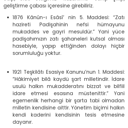
geliştirme çabası içeresine girebiliriz.
1876 Kânûn-ı Esâsî’ nin 5. Maddesi: “Zatı
hazireti Padişahinin nefsi hümayunu
mukaddes ve gayri mesuldür.” Yani yüce
padişahımızın zatı şahaneleri kutsal olması
hasebiyle, yapıp ettiğinden dolayı hiçbir
sorumluluğu yoktur.
1921 Teşkilâtı Esasiye Kanunu’nun 1. Maddesi:
“Hâkimiyet bilâ kaydü şart milletindir. İdare
usulü halkın mukadderatını bizzat ve bilfiil
idare etmesi esasına müstenittir.” Yani
egemenlik herhangi bir şarta tabi olmadan
milletin kendisine aittir. Yönetim biçimi halkın
kendi kaderini kendisinin tesis etmesine
dayanır.