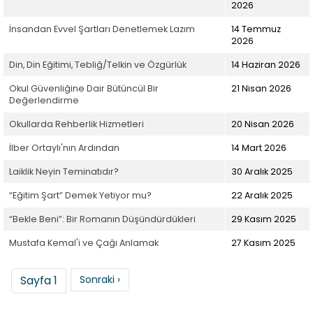
2026
İnsandan Evvel Şartları Denetlemek Lazım
14 Temmuz
2026
Din, Din Eğitimi, Tebliğ/Telkin ve Özgürlük
14 Haziran 2026
Okul Güvenliğine Dair Bütüncül Bir
21 Nisan 2026
Değerlendirme
Okullarda Rehberlik Hizmetleri
20 Nisan 2026
İlber Ortaylı'nın Ardından
14 Mart 2026
Laiklik Neyin Teminatıdır?
30 Aralık 2025
“Eğitim Şart” Demek Yetiyor mu?
22 Aralık 2025
“Bekle Beni”: Bir Romanın Düşündürdükleri
29 Kasım 2025
Mustafa Kemal'i ve Çağı Anlamak
27 Kasım 2025
Sayfalama
Sonraki sayfa
Sayfa 1
Sonraki ›