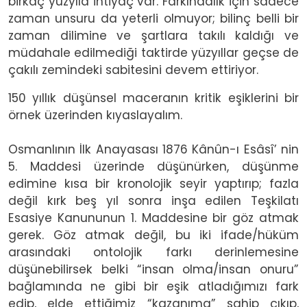
birkaç yüzyıla ihtiyaç var. Farkındalık için sadece
zaman unsuru da yeterli olmuyor; bilinç belli bir
zaman dilimine ve şartlara takılı kaldığı ve
müdahale edilmediği taktirde yüzyıllar geçse de
çakılı zemindeki sabitesini devem ettiriyor.
150 yıllık düşünsel maceranın kritik eşiklerini bir
örnek üzerinden kıyaslayalım.
Osmanlının İlk Anayasası 1876 Kânûn-ı Esâsî’ nin
5. Maddesi üzerinde düşünürken, düşünme
edimine kısa bir kronolojik seyir yaptırıp; fazla
değil kırk beş yıl sonra inşa edilen Teşkilatı
Esasiye Kanununun 1. Maddesine bir göz atmak
gerek. Göz atmak değil, bu iki ifade/hüküm
arasındaki ontolojik farkı derinlemesine
düşünebilirsek belki “insan olma/insan onuru”
bağlamında ne gibi bir eşik atladığımızı fark
edip, elde ettiğimiz “kazanıma” sahip çıkıp,