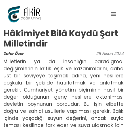
Ana içeriğe atla
Hâkimiyet Bilâ Kaydü Şart
Milletindir
Zafer Özer
25
Nisan
2024
Milletlerin ya da insanlığın paradigmal
değişimlerinin kritik eşik ve kazanımlarını, daha
üst bir seviyeye taşımak adına, yeni nesillere
coşkulu bir şekilde hatırlatmak ve anlatmak
gerekir. Cumhuriyet yönetim biçiminin nasıl bir
değer olduğunun genç nesillere aktarılması
devletin boynunun borcudur. Bu işin elbette
doğru ve sahici usullerle yapılması gerekir. Balık
içinde yaşadığı suyun değerini, ancak suyla
teması kesilince fark eder ve suya ulaşmak için