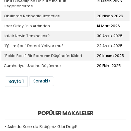
Okul Güvenliğine Dair Bütüncül Bir
21 Nisan 2026
Değerlendirme
Okullarda Rehberlik Hizmetleri
20 Nisan 2026
İlber Ortaylı'nın Ardından
14 Mart 2026
Laiklik Neyin Teminatıdır?
30 Aralık 2025
“Eğitim Şart” Demek Yetiyor mu?
22 Aralık 2025
“Bekle Beni”: Bir Romanın Düşündürdükleri
29 Kasım 2025
Cumhuriyet Üzerine Düşünmek
29 Ekim 2025
Sayfalama
Sonraki sayfa
Sayfa 1
Sonraki ›
POPÜLER MAKALELER
Aslında Kore de Bildiğiniz Gibi Değil!