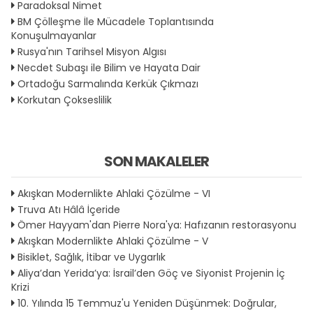
Paradoksal Nimet
BM Çölleşme İle Mücadele Toplantısında
Konuşulmayanlar
Rusya'nın Tarihsel Misyon Algısı
Necdet Subaşı ile Bilim ve Hayata Dair
Ortadoğu Sarmalında Kerkük Çıkmazı
Korkutan Çokseslilik
SON MAKALELER
Akışkan Modernlikte Ahlaki Çözülme - VI
Truva Atı Hâlâ İçeride
Ömer Hayyam'dan Pierre Nora'ya: Hafızanın restorasyonu
Akışkan Modernlikte Ahlaki Çözülme - V
Bisiklet, Sağlık, İtibar ve Uygarlık
Aliya’dan Yerida’ya: İsrail’den Göç ve Siyonist Projenin İç
Krizi
10. Yılında 15 Temmuz'u Yeniden Düşünmek: Doğrular,