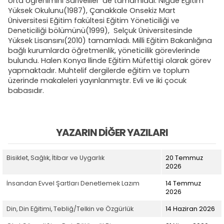
orta öğrenimini Sarıveliler’ de tamamladı. Niğde Eğitim
Yüksek Okulunu(1987), Çanakkale Onsekiz Mart
Üniversitesi Eğitim fakültesi Eğitim Yöneticiliği ve
Deneticiliği bölümünü(1999), Selçuk Üniversitesinde
Yüksek Lisansını(2010) tamamladı. Milli Eğitim Bakanlığına
bağlı kurumlarda öğretmenlik, yöneticilik görevlerinde
bulundu. Halen Konya İlinde Eğitim Müfettişi olarak görev
yapmaktadır. Muhtelif dergilerde eğitim ve toplum
üzerinde makaleleri yayınlanmıştır. Evli ve iki çocuk
babasıdır.
YAZARIN DIĞER YAZILARI
Bisiklet, Sağlık, İtibar ve Uygarlık
20 Temmuz
2026
İnsandan Evvel Şartları Denetlemek Lazım
14 Temmuz
2026
Din, Din Eğitimi, Tebliğ/Telkin ve Özgürlük
14 Haziran 2026