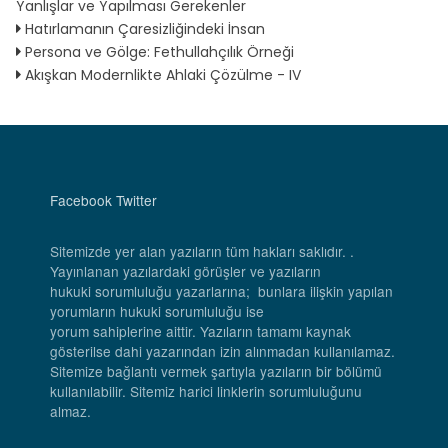
Yanlışlar ve Yapılması Gerekenler
Hatırlamanın Çaresizliğindeki İnsan
Persona ve Gölge: Fethullahçılık Örneği
Akışkan Modernlikte Ahlaki Çözülme - IV
Facebook
Twitter
Sitemizde yer alan yazıların tüm hakları saklıdır. .
Yayınlanan yazılardaki görüşler ve yazıların
hukuki sorumluluğu yazarlarına; bunlara ilişkin yapılan
yorumların hukuki sorumluluğu ise
yorum sahiplerine aittir. Yazıların tamamı kaynak
gösterilse dahi yazarından izin alınmadan kullanılamaz.
Sitemize bağlantı vermek şartıyla yazıların bir bölümü
kullanılabilir. Sitemiz harici linklerin sorumluluğunu
almaz.