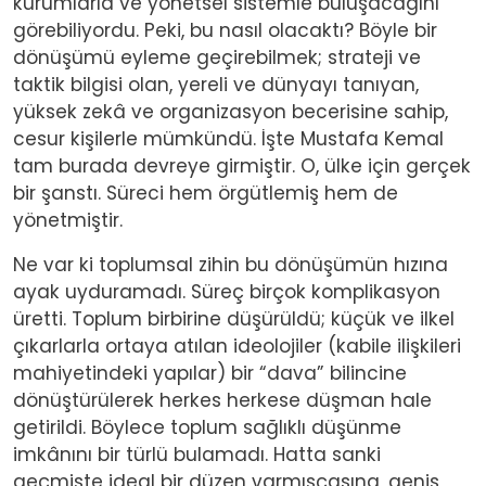
kurumlarla ve yönetsel sistemle buluşacağını
görebiliyordu. Peki, bu nasıl olacaktı? Böyle bir
dönüşümü eyleme geçirebilmek; strateji ve
taktik bilgisi olan, yereli ve dünyayı tanıyan,
yüksek zekâ ve organizasyon becerisine sahip,
cesur kişilerle mümkündü. İşte Mustafa Kemal
tam burada devreye girmiştir. O, ülke için gerçek
bir şanstı. Süreci hem örgütlemiş hem de
yönetmiştir.
Ne var ki toplumsal zihin bu dönüşümün hızına
ayak uyduramadı. Süreç birçok komplikasyon
üretti. Toplum birbirine düşürüldü; küçük ve ilkel
çıkarlarla ortaya atılan ideolojiler (kabile ilişkileri
mahiyetindeki yapılar) bir “dava” bilincine
dönüştürülerek herkes herkese düşman hale
getirildi. Böylece toplum sağlıklı düşünme
imkânını bir türlü bulamadı. Hatta sanki
geçmişte ideal bir düzen varmışçasına, geniş