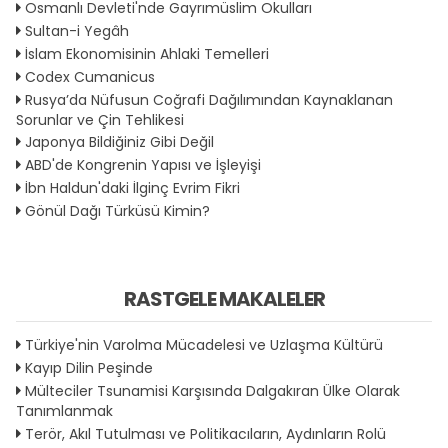
Osmanlı Devleti'nde Gayrımüslim Okulları
Sultan-i Yegâh
İslam Ekonomisinin Ahlaki Temelleri
Codex Cumanicus
Rusya’da Nüfusun Coğrafi Dağılımından Kaynaklanan
Sorunlar ve Çin Tehlikesi
Japonya Bildiğiniz Gibi Değil
ABD'de Kongrenin Yapısı ve İşleyişi
İbn Haldun'daki İlginç Evrim Fikri
Gönül Dağı Türküsü Kimin?
RASTGELE MAKALELER
Türkiye'nin Varolma Mücadelesi ve Uzlaşma Kültürü
Kayıp Dilin Peşinde
Mülteciler Tsunamisi Karşısında Dalgakıran Ülke Olarak
Tanımlanmak
Terör, Akıl Tutulması ve Politikacıların, Aydınların Rolü