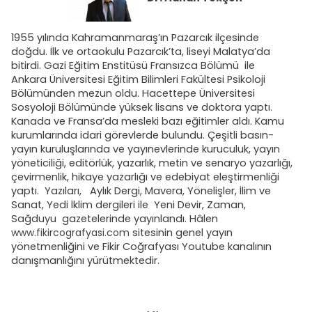
1955 yılında Kahramanmaraş’ın Pazarcık ilçesinde
doğdu. İlk ve ortaokulu Pazarcık’ta, liseyi Malatya’da
bitirdi. Gazi Eğitim Enstitüsü Fransızca Bölümü ile
Ankara Üniversitesi Eğitim Bilimleri Fakültesi Psikoloji
Bölümünden mezun oldu. Hacettepe Üniversitesi
Sosyoloji Bölümünde yüksek lisans ve doktora yaptı.
Kanada ve Fransa’da mesleki bazı eğitimler aldı. Kamu
kurumlarında idari görevlerde bulundu. Çeşitli basın-
yayın kuruluşlarında ve yayınevlerinde kuruculuk, yayın
yöneticiliği, editörlük, yazarlık, metin ve senaryo yazarlığı,
çevirmenlik, hikaye yazarlığı ve edebiyat eleştirmenliği
yaptı. Yazıları, Aylık Dergi, Mavera, Yönelişler, İlim ve
Sanat, Yedi İklim dergileri ile Yeni Devir, Zaman,
Sağduyu gazetelerinde yayınlandı. Hâlen
www.fikircografyasi.com
sitesinin genel yayın
yönetmenliğini ve Fikir Coğrafyası Youtube kanalının
danışmanlığını yürütmektedir.