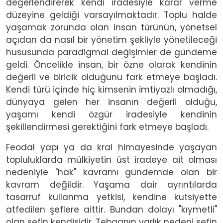
değerlendirerek kendi iradesiyle karar verme
düzeyine geldiği varsayılmaktadır. Toplu halde
yaşamak zorunda olan insan türünün, yönetsel
açıdan da nasıl bir yönetim şekliyle yönetileceği
hususunda paradigmal değişimler de gündeme
geldi. Öncelikle insan, bir özne olarak kendinin
değerli ve biricik olduğunu fark etmeye başladı.
Kendi türü içinde hiç kimsenin imtiyazlı olmadığı,
dünyaya gelen her insanın değerli olduğu,
yaşamı kendi özgür iradesiyle kendinin
şekillendirmesi gerektiğini fark etmeye başladı.
Feodal yapı ya da kral himayesinde yaşayan
topluluklarda mülkiyetin üst iradeye ait olması
nedeniyle "hak" kavramı gündemde olan bir
kavram değildir. Yaşama dair ayrıntılarda
tasarruf kullanma yetkisi, kendine kutsiyette
atfedilen şeflere aittir. Bundan dolayı "kıymetli"
olan şefin kendisidir. Tebaanın varlık nedeni şefin