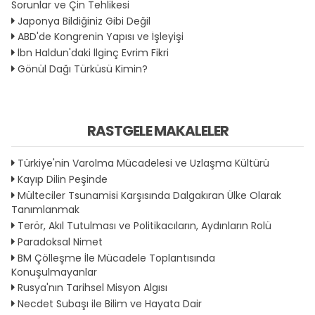
Sorunlar ve Çin Tehlikesi
Japonya Bildiğiniz Gibi Değil
ABD'de Kongrenin Yapısı ve İşleyişi
İbn Haldun'daki İlginç Evrim Fikri
Gönül Dağı Türküsü Kimin?
RASTGELE MAKALELER
Türkiye'nin Varolma Mücadelesi ve Uzlaşma Kültürü
Kayıp Dilin Peşinde
Mülteciler Tsunamisi Karşısında Dalgakıran Ülke Olarak
Tanımlanmak
Terör, Akıl Tutulması ve Politikacıların, Aydınların Rolü
Paradoksal Nimet
BM Çölleşme İle Mücadele Toplantısında
Konuşulmayanlar
Rusya'nın Tarihsel Misyon Algısı
Necdet Subaşı ile Bilim ve Hayata Dair