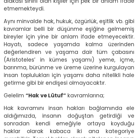
alakası sınırlı olan kişiler için pek bir anlam ifade
etmemekteydi.
Aynı minvalde hak, hukuk, özgürlük, eşitlik vb. gibi
kavramlar belli bir düşünme eşiğine gelmemiş
bireyler için yine bir anlam ifade etmeyecektir.
Hayatı, sadece yaşamda kalma üzerinden
değerlendiren ve yaşama dair tüm çabasını
(Aristoteles’ in kümes yaşamı) yeme, içme,
barınma, bürünme ve üreme üzerine kurgulayan
insan toplulukları için yaşamı daha nitelikli hale
getirme gibi bir endişesi olmayacaktır.
Gelelim
“Hak ve Lütuf”
kavramlarına;
Hak kavramını insan hakları bağlamında ele
aldığımızda, insanın doğuştan getirdiği ve
sonradan kendi emeğiyle ortaya koyduğu
haklar olarak kabaca iki ana kategoriye