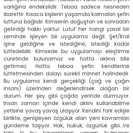
varlığına endekslidir. Tebaa sadece nesneden
ibarettir. Kısaca kişilerin yaşamda kalmaları şefin
lütfuna bağlıdır. Kimsenin doğuştan ve sonradan
getirdiği hakkı yoktur. Lütuf her hangi yasal bir
zeminde işleyen bir uygulama değil. Şef/Kral
işine geldiğine ve istediğine, istediği kadar
lütfedebilir. Kimsede bu uygulamayı eleştirme
cüretinde bulunamaz ve hatta aklına bile
getirmez. Hatta tebaa şefin kendilerine
lütfetmesinden dolayı sürekli minnet halindedir.
Bu uygulama kendi gerçekliği (çağ ve çağın
insanı) üzerinden değerlendirsek olağan bir
durum. Her şey gibi çağda yerinde durmuyor.
İnsan zaman içinde kendi aklını kullanabilme
yetisine yavaş yavaş ulaşıyor. Kendini fark edişle
birlikte, genişleyen özgülük alan yeni kavramları
gündeme taşıyor. Hak, hukuk, özgürlük gibi…Ve
tabi ki bu kavramların yaşam bulmasını