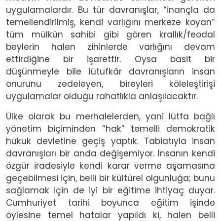
uygulamalardır. Bu tür davranışlar, “inançla da
temellendirilmiş, kendi varlığını merkeze koyan”
tüm mülkün sahibi gibi gören krallık/feodal
beylerin halen zihinlerde varlığını devam
ettirdiğine bir işarettir. Oysa basit bir
düşünmeyle bile lütufkâr davranışların insan
onurunu zedeleyen, bireyleri köleleştirişi
uygulamalar olduğu rahatlıkla anlaşılacaktır.
Ülke olarak bu merhalelerden, yani lütfa bağlı
yönetim biçiminden “hak” temelli demokratik
hukuk devletine geçiş yaptık. Tabiatıyla insan
davranışları bir anda değişemiyor. İnsanın kendi
özgür iradesiyle kendi karar verme aşamasına
geçebilmesi için, belli bir kültürel olgunluğa; bunu
sağlamak için de iyi bir eğitime ihtiyaç duyar.
Cumhuriyet tarihi boyunca eğitim işinde
öylesine temel hatalar yapıldı ki, halen belli