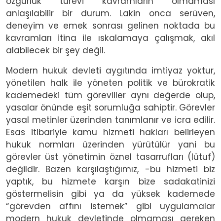
özgürlük türevi kavramların olmaması
anlaşılabilir bir durum. Lakin onca serüven,
deneyim ve emek sonrası gelinen noktada bu
kavramları itina ile ıskalamaya çalışmak, akıl
alabilecek bir şey değil.
Modern hukuk devleti aygıtında imtiyaz yoktur,
yönetilen halk ile yöneten politik ve bürokratik
kademedeki tüm görevliler aynı değerde olup,
yasalar önünde eşit sorumluğa sahiptir. Görevler
yasal metinler üzerinden tanımlanır ve icra edilir.
Esas itibariyle kamu hizmeti hakları belirleyen
hukuk normları üzerinden yürütülür yani bu
görevler üst yönetimin öznel tasarrufları (lütuf)
değildir. Bazen karşılaştığımız, -bu hizmeti biz
yaptık, bu hizmete karşın bize sadakatinizi
göstermelisin gibi ya da yüksek kademede
“görevden affını istemek” gibi uygulamalar
modern hukuk devletinde olmaması gereken