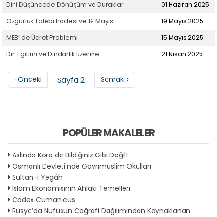
Dini Düşüncede Dönüşüm ve Duraklar
01 Haziran 2025
Özgürlük Talebi İradesi ve 19 Mayıs
19 Mayıs 2025
MEB’ de Ücret Problemi
15 Mayıs 2025
Din Eğitimi ve Dindarlık Üzerine
21 Nisan 2025
Sayfalama
Önceki sayfa
Sonraki sayfa
‹ Önceki
Sayfa 2
Sonraki ›
POPÜLER MAKALELER
Aslında Kore de Bildiğiniz Gibi Değil!
Osmanlı Devleti'nde Gayrımüslim Okulları
Sultan-i Yegâh
İslam Ekonomisinin Ahlaki Temelleri
Codex Cumanicus
Rusya’da Nüfusun Coğrafi Dağılımından Kaynaklanan