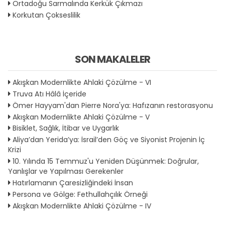
Ortadoğu Sarmalında Kerkük Çıkmazı
Korkutan Çokseslilik
SON MAKALELER
Akışkan Modernlikte Ahlaki Çözülme - VI
Truva Atı Hâlâ İçeride
Ömer Hayyam'dan Pierre Nora'ya: Hafızanın restorasyonu
Akışkan Modernlikte Ahlaki Çözülme - V
Bisiklet, Sağlık, İtibar ve Uygarlık
Aliya’dan Yerida’ya: İsrail’den Göç ve Siyonist Projenin İç
Krizi
10. Yılında 15 Temmuz'u Yeniden Düşünmek: Doğrular,
Yanlışlar ve Yapılması Gerekenler
Hatırlamanın Çaresizliğindeki İnsan
Persona ve Gölge: Fethullahçılık Örneği
Akışkan Modernlikte Ahlaki Çözülme - IV