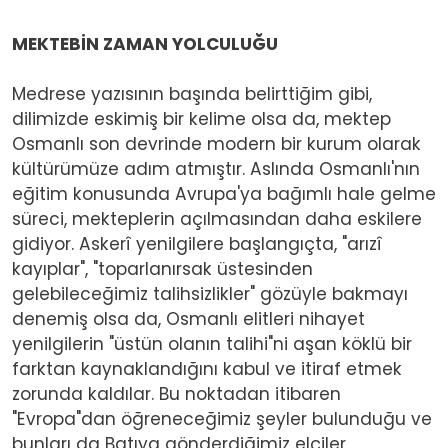
MEKTEBİN ZAMAN YOLCULUĞU
Medrese yazısının başında belirttiğim gibi,
dilimizde eskimiş bir kelime olsa da, mektep
Osmanlı son devrinde modern bir kurum olarak
kültürümüze adım atmıştır. Aslında Osmanlı'nın
eğitim konusunda Avrupa'ya bağımlı hale gelme
süreci, mekteplerin açılmasından daha eskilere
gidiyor. Askerî yenilgilere başlangıçta, "arızî
kayıplar", "toparlanırsak üstesinden
gelebileceğimiz talihsizlikler" gözüyle bakmayı
denemiş olsa da, Osmanlı elitleri nihayet
yenilgilerin "üstün olanın talihi"ni aşan köklü bir
farktan kaynaklandığını kabul ve itiraf etmek
zorunda kaldılar. Bu noktadan itibaren
"Evropa"dan öğreneceğimiz şeyler bulunduğu ve
bunları da Batıya gönderdiğimiz elçiler