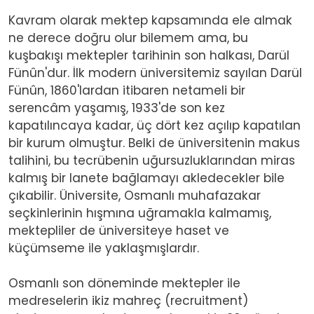
Kavram olarak mektep kapsamında ele almak
ne derece doğru olur bilemem ama, bu
kuşbakışı mektepler tarihinin son halkası, Darül
Fünûn'dur. İlk modern üniversitemiz sayılan Darül
Fünûn, 1860'lardan itibaren netameli bir
serencâm yaşamış, 1933'de son kez
kapatılıncaya kadar, üç dört kez açılıp kapatılan
bir kurum olmuştur. Belki de üniversitenin makus
talihini, bu tecrübenin uğursuzluklarından miras
kalmış bir lanete bağlamayı akledecekler bile
çıkabilir. Üniversite, Osmanlı muhafazakar
seçkinlerinin hışmına uğramakla kalmamış,
mektepliler de üniversiteye haset ve
küçümseme ile yaklaşmışlardır.
Osmanlı son döneminde mektepler ile
medreselerin ikiz mahreç (recruitment)