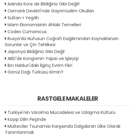
Aslında Kore de Bildiğiniz Gibi Değil!
Osmanlı Devleti'nde Gayrımüslim Okulları
Sultan-i Yegâh
İslam Ekonomisinin Ahlaki Temelleri
Codex Cumanicus
Rusya’da Nüfusun Coğrafi Dağılımından Kaynaklanan
Sorunlar ve Çin Tehlikesi
Japonya Bildiğiniz Gibi Değil
ABD'de Kongrenin Yapısı ve İşleyişi
İbn Haldun'daki İlginç Evrim Fikri
Gönül Dağı Türküsü Kimin?
RASTGELE MAKALELER
Türkiye'nin Varolma Mücadelesi ve Uzlaşma Kültürü
Kayıp Dilin Peşinde
Mülteciler Tsunamisi Karşısında Dalgakıran Ülke Olarak
Tanımlanmak