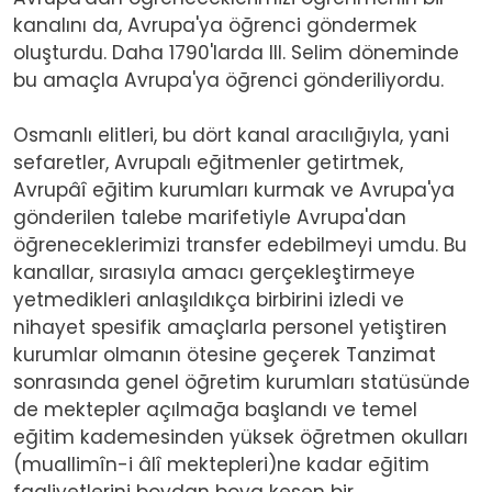
kanalını da, Avrupa'ya öğrenci göndermek
oluşturdu. Daha 1790'larda III. Selim döneminde
bu amaçla Avrupa'ya öğrenci gönderiliyordu.
Osmanlı elitleri, bu dört kanal aracılığıyla, yani
sefaretler, Avrupalı eğitmenler getirtmek,
Avrupâî eğitim kurumları kurmak ve Avrupa'ya
gönderilen talebe marifetiyle Avrupa'dan
öğreneceklerimizi transfer edebilmeyi umdu. Bu
kanallar, sırasıyla amacı gerçekleştirmeye
yetmedikleri anlaşıldıkça birbirini izledi ve
nihayet spesifik amaçlarla personel yetiştiren
kurumlar olmanın ötesine geçerek Tanzimat
sonrasında genel öğretim kurumları statüsünde
de mektepler açılmağa başlandı ve temel
eğitim kademesinden yüksek öğretmen okulları
(muallimîn-i âlî mektepleri)ne kadar eğitim
faaliyetlerini boydan boya kesen bir