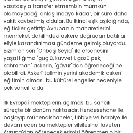
vasıtasıyla transfer etmemizin mümkün
olamayacağı anlaşılıncaya kadar, bir süre daha
vakit kaybetmiş oldular. Bu ikinci eşik aşıldığında,
eğiticiler getirtip Avrupa'nın maharetlerini
memleket dahilindeki askere doğrudan batılılar
eliyle kazandırılması gündeme gelmiş oluyordu.
Bizim en son "Onbaşı Seyid" ile efsanesini
yaşattığımız "güçlü, kuvvetli, gözü pek,
kahraman" askerin, "gâvur"dan öğreneceği ne
olabilirdi. Askerî talimin yerini akademik askerî
eğitimin alması, bu kültürel engeller nedeniyle
pek sancılı oldu.
İlk Evropâî mekteplerin açılması bu sancılı
süreçte bir dönüm noktasıdır. Hendesehane ile
başlayıp mühendishaneler, tıbbiye ve harbiye ile
devam eden bu mektepler silsilesine ilaveten
Avrupa'dan öğreneceklerimizi öğrenmenin bir