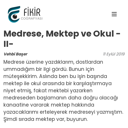
Ana içeriğe atla
Medrese, Mektep ve Okul -
II-
Vehbi Başer
11
Eylül
2019
Medrese üzerine yazdıklarım, dostlardan
ummadığım bir ilgi gördü. Bunun için
müteşekkirim. Aslında ben bu işin başında
mektep ile okul arasında bir karşılaştırmaya
niyet etmiş, fakat mektebi yazarken
medreseden başlamanın daha doğru olacağı
kanaatine vararak mektep hakkında
yazacaklarımı erteleyerek medreseyi yazmıştım.
Şimdi sırada mektep var, buyurun.