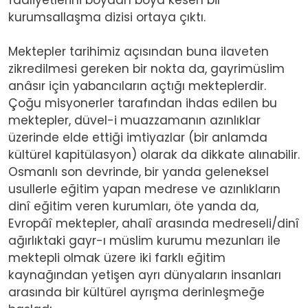
kurumsallaşma dizisi ortaya çıktı.
Mektepler tarihimiz açısından buna ilaveten
zikredilmesi gereken bir nokta da, gayrimüslim
anâsır için yabancıların açtığı mekteplerdir.
Çoğu misyonerler tarafından ihdas edilen bu
mektepler, düvel-i muazzamanın azınlıklar
üzerinde elde ettiği imtiyazlar (bir anlamda
kültürel kapitülasyon) olarak da dikkate alınabilir.
Osmanlı son devrinde, bir yanda geleneksel
usullerle eğitim yapan medrese ve azınlıkların
dinî eğitim veren kurumları, öte yanda da,
Evropâî mektepler, ahalî arasında medreseli/dinî
ağırlıktaki gayr-ı müslim kurumu mezunları ile
mektepli olmak üzere iki farklı eğitim
kaynağından yetişen ayrı dünyaların insanları
arasında bir kültürel ayrışma derinleşmeğe