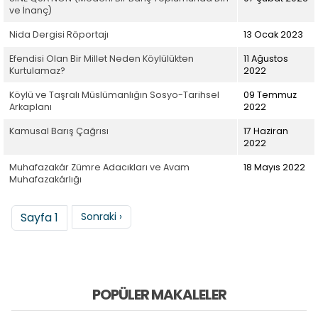
ve İnanç)
Nida Dergisi Röportajı
13 Ocak 2023
Efendisi Olan Bir Millet Neden Köylülükten
11 Ağustos
Kurtulamaz?
2022
Köylü ve Taşralı Müslümanlığın Sosyo-Tarihsel
09 Temmuz
Arkaplanı
2022
Kamusal Barış Çağrısı
17 Haziran
2022
Muhafazakâr Zümre Adacıkları ve Avam
18 Mayıs 2022
Muhafazakârlığı
Sayfalama
Sonraki sayfa
Sayfa 1
Sonraki ›
POPÜLER MAKALELER