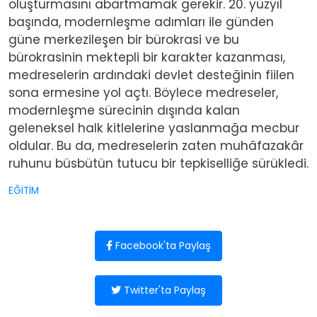
oluşturmasını abartmamak gerekir. 20. yüzyıl
başında, modernleşme adımları ile günden
güne merkezileşen bir bürokrasi ve bu
bürokrasinin mektepli bir karakter kazanması,
medreselerin ardındaki devlet desteğinin fiilen
sona ermesine yol açtı. Böylece medreseler,
modernleşme sürecinin dışında kalan
geleneksel halk kitlelerine yaslanmağa mecbur
oldular. Bu da, medreselerin zaten muhâfazakâr
ruhunu büsbütün tutucu bir tepkiselliğe sürükledi.
EĞİTİM
Facebook'ta Paylaş
Twitter'ta Paylaş