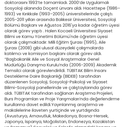
doktorasını 1993’te tamamladı. 2000’de Uygulamalı
Sosyoloji alanında Doçent ünvanı aldı. Hacettepe (1986–
1993) ve Kırıkkale (1993–2005) üniversitelerinde çalıştı.
2005-2011 yılları arasında Balıkesir Üniversitesi, Sosyoloji
Bölümü Başkanı ve Ağustos 2016'ya kadar öğretim üyesi
olarak görev yaptı . Halen Kocaeli Üniversitesi Siyaset
Bilimi ve Kamu Yönetimi Bölümü'nde öğretim üyesi
olarak çalışmaktadır. Milli Eğitim Şurası (1995), Aile
Şurası (2008) gibi ulusal düzeydeki çalışmalarda
katılımcı ve komisyon başkanı olarak görev aldı.
“Başbakanlık Aile ve Sosyal Araştırmalar Genel
Müdürlüğü Danışma Kurulu’nda (2006-2009) Akademik
Temsilci olarak görevlendirildi. TÜBİTAK Bilim İnsanı
Destekleme Daire Başkanlığı (BİDEB) tarafından
düzenlenen Sosyoloji, Sosyoloji-Psikoloji ve Siyaset
Bilimi-Sosyoloji panellerinde ve çalıştaylarında görev
aldı. TÜBİTAK tarafından sağlanan Araştırma Projeleri,
Burs Programları ve Proje Yarışmaları’nda değerlendirme
kurullarına davet edildi.Yayınlanmış araştırma ve
makalelerine ilaveten yurtiçinde ve yurtdışında
(Avusturya, Arnavutluk, Makedonya, Bosna-Hersek,
Japonya, İspanya, Moğolistan, Endonezya, Kazakistan