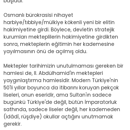
başladı.
Osmanlı bürokrasisi nihayet
harbiye/tıbbiye/mülkiye kökenli yeni bir elitin
hakimiyetine girdi. Böylece, devletin stratejik
kurumları mekteplilerin hakimiyetine girdikten
sonra, mekteplerin eğitimin her kademesine
yayılmasının önü de açılmış oldu.
Mektepler tarihimizin unutulmaması gereken bir
hamlesi de, II. Abdülhamid'in mektepleri
yaygınlaştırma hamlesidir. Modern Türkiye'nin
50'li yıllar boyunca da itibarını koruyan pekçok
liseleri, onun eseridir, ama Sultan'ın sadece
bugünkü Türkiye'de değil, bütün İmparatorluk
sathında, sadece liseler değil, her kademeden
(idâdî, rüşdiye) okullar açtığını unutmamak
gerekir.