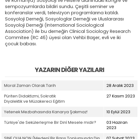
ve Romanya) Sosyoloji ve Felsefe alanındaki kongre ve
sempozyumlarda bildiri sundu. Çeşitli seminer ve
konferanslar verdi, televizyon programlarına katıldı.
Sosyoloji Derneği, Sosyologlar Derneği ve Uluslararası
Sosyoloji Derneği (International Sociological
Association) ile bu derneğin Clinical Sociology Research
Commitee (RC 46) üyesi olan Vehbi Başer, evli ve iki
çocuk babası.
YAZARIN DIĞER YAZILARI
Moral Zaman Olarak Tarih
28 Aralık 2023
Püriten Didaktizmi, Sokratik
27 Kasım 2023
Diyalektik ve Müzakereci Eğitim
Yetenek Mezbahasında Kanarya Şakımaz!
10 Eylül 2023
Türkiye'de Sekülerleşme Bir Dinî Mesele midir?
03 Haziran
2023
SINE QUA NON (Medenî Bir Barış Toplumunda Din
07 Şubat 2023