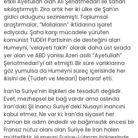
etkili Ayetullah olan Ali Şeriatmedari ile safları
sıkılaştırmıştı. Zira artık her iki ülke de Şah’ın
gidici olduğunu sezinlemişti. Toplumsal
araştırmalar, “Mollaların” iktidarına işaret
ediyordu. Şaha karşı mücadele yürüten
komünist TUDEH Partisinin de desteğini alan
Humeyni, ‘velayeti fakih’ olarak daha üst sırada
yer alan ve ABD yanlısı Azeri asıllı “Ayetullah”
Şeriatmedari’yi alt etmişti. Bir süre varlıklarına
göz yumulsa da Humeyni süreç içerisinde her
ikisini de (Tudeh ve Medari) bertaraf etti.
İran’la Suriye’nin ilişkileri de tesadüfi değildir.
Evet, mezhepsel bir bağ vardır ama aslında
İran’daki Şii inancı Suriye’deki Nusayri inancını
kabul etmez. Ne var ki; İran’da siyaset her
zaman bir adım öndedir ve bağımsızlık öncesi bir
Fransız nüfuz alanı olan Suriye ile İran halen
müttefiktir. Humeyni Suriye-Lübnan bölgesinde