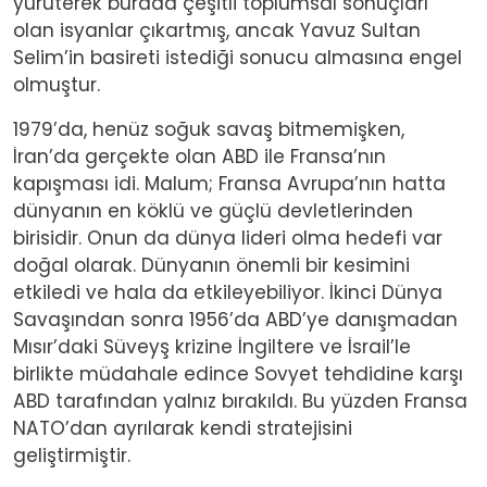
yürüterek burada çeşitli toplumsal sonuçları
olan isyanlar çıkartmış, ancak Yavuz Sultan
Selim’in basireti istediği sonucu almasına engel
olmuştur.
1979’da, henüz soğuk savaş bitmemişken,
İran’da gerçekte olan ABD ile Fransa’nın
kapışması idi. Malum; Fransa Avrupa’nın hatta
dünyanın en köklü ve güçlü devletlerinden
birisidir. Onun da dünya lideri olma hedefi var
doğal olarak. Dünyanın önemli bir kesimini
etkiledi ve hala da etkileyebiliyor. İkinci Dünya
Savaşından sonra 1956’da ABD’ye danışmadan
Mısır’daki Süveyş krizine İngiltere ve İsrail’le
birlikte müdahale edince Sovyet tehdidine karşı
ABD tarafından yalnız bırakıldı. Bu yüzden Fransa
NATO’dan ayrılarak kendi stratejisini
geliştirmiştir.