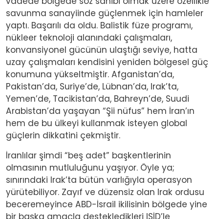
vadede bölgede söz sahibi olmak üzere özellikle
savunma sanayiinde güçlenmek için hamleler
yaptı. Başarılı da oldu. Balistik füze programı,
nükleer teknoloji alanındaki çalışmaları,
konvansiyonel gücünün ulaştığı seviye, hatta
uzay çalışmaları kendisini yeniden bölgesel güç
konumuna yükseltmiştir. Afganistan’da,
Pakistan’da, Suriye’de, Lübnan’da, Irak’ta,
Yemen’de, Tacikistan’da, Bahreyn’de, Suudi
Arabistan’da yaşayan “Şii nüfus” hem İran’ın
hem de bu ülkeyi kullanmak isteyen global
güçlerin dikkatini çekmiştir.
İranlılar şimdi “beş adet” başkentlerinin
olmasının mutluluğunu yaşıyor. Öyle ya;
sınırındaki Irak’ta bütün varlığıyla operasyon
yürütebiliyor. Zayıf ve düzensiz olan Irak ordusu
beceremeyince ABD-İsrail ikilisinin bölgede yine
bir başka amaçla destekledikleri IŞİD’le