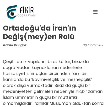
Ana içeriğe atla
Ortadoğu'da İran'ın
Değiş(mey)en Rolü
Kamil Güngör
08
Ocak
2016
Çeşitli etnik yapıların; biraz kültür, biraz da
coğrafyadan kaynaklanan nedenlerle
hassasiyet sinir uçları birbirinden farklıdır.
İranlılarda bu ‘kavmiyetçilik ve mezhepçilik’
olarak dışa vurmaktadır. Biraz da güçlü bir
medeniyetten gelmeleri nedeniyle hiçbir zaman
İslam ümmetinin güçlü bir müttefiki
olmamışlardır. İranlılar Müslüman olduktan sonra