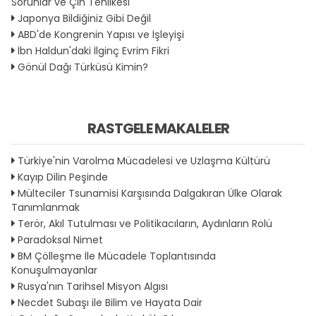
Sorunlar ve Çin Tehlikesi
Japonya Bildiğiniz Gibi Değil
ABD'de Kongrenin Yapısı ve İşleyişi
İbn Haldun'daki İlginç Evrim Fikri
Gönül Dağı Türküsü Kimin?
RASTGELE MAKALELER
Türkiye'nin Varolma Mücadelesi ve Uzlaşma Kültürü
Kayıp Dilin Peşinde
Mülteciler Tsunamisi Karşısında Dalgakıran Ülke Olarak
Tanımlanmak
Terör, Akıl Tutulması ve Politikacıların, Aydınların Rolü
Paradoksal Nimet
BM Çölleşme İle Mücadele Toplantısında
Konuşulmayanlar
Rusya'nın Tarihsel Misyon Algısı
Necdet Subaşı ile Bilim ve Hayata Dair