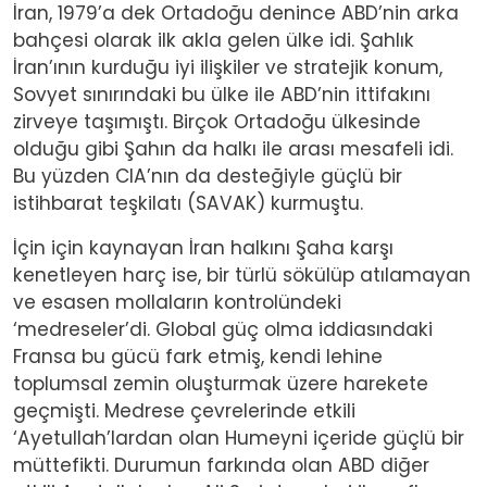
İran, 1979’a dek Ortadoğu denince ABD’nin arka
bahçesi olarak ilk akla gelen ülke idi. Şahlık
İran’ının kurduğu iyi ilişkiler ve stratejik konum,
Sovyet sınırındaki bu ülke ile ABD’nin ittifakını
zirveye taşımıştı. Birçok Ortadoğu ülkesinde
olduğu gibi Şahın da halkı ile arası mesafeli idi.
Bu yüzden CIA’nın da desteğiyle güçlü bir
istihbarat teşkilatı (SAVAK) kurmuştu.
İçin için kaynayan İran halkını Şaha karşı
kenetleyen harç ise, bir türlü sökülüp atılamayan
ve esasen mollaların kontrolündeki
‘medreseler’di. Global güç olma iddiasındaki
Fransa bu gücü fark etmiş, kendi lehine
toplumsal zemin oluşturmak üzere harekete
geçmişti. Medrese çevrelerinde etkili
‘Ayetullah’lardan olan Humeyni içeride güçlü bir
müttefikti. Durumun farkında olan ABD diğer