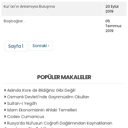
Kur'an'ın Anlamıyla Buluşma
20 Eylül
2019
Başbağlar...
05
Temmuz
2019
Sayfalama
Sonraki sayfa
Sayfa 1
Sonraki ›
POPÜLER MAKALELER
Aslında Kore de Bildiğiniz Gibi Değil!
Osmanlı Devleti'nde Gayrımüslim Okulları
Sultan-i Yegâh
İslam Ekonomisinin Ahlaki Temelleri
Codex Cumanicus
Rusya’da Nüfusun Coğrafi Dağılımından Kaynaklanan