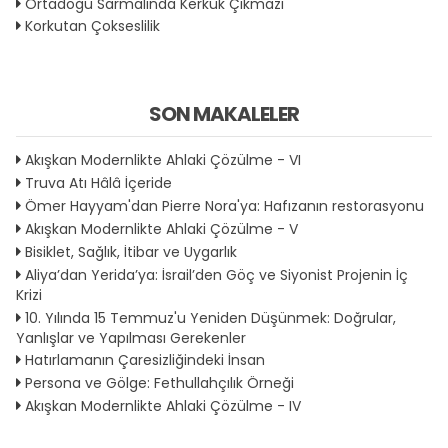
Ortadoğu Sarmalında Kerkük Çıkmazı
Korkutan Çokseslilik
SON MAKALELER
Akışkan Modernlikte Ahlaki Çözülme - VI
Truva Atı Hâlâ İçeride
Ömer Hayyam'dan Pierre Nora'ya: Hafızanın restorasyonu
Akışkan Modernlikte Ahlaki Çözülme - V
Bisiklet, Sağlık, İtibar ve Uygarlık
Aliya’dan Yerida’ya: İsrail’den Göç ve Siyonist Projenin İç
Krizi
10. Yılında 15 Temmuz'u Yeniden Düşünmek: Doğrular,
Yanlışlar ve Yapılması Gerekenler
Hatırlamanın Çaresizliğindeki İnsan
Persona ve Gölge: Fethullahçılık Örneği
Akışkan Modernlikte Ahlaki Çözülme - IV