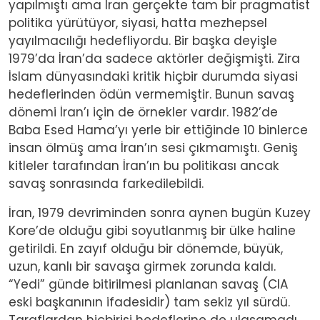
yapılmıştı ama İran gerçekte tam bir pragmatist
politika yürütüyor, siyasi, hatta mezhepsel
yayılmacılığı hedefliyordu. Bir başka deyişle
1979’da İran’da sadece aktörler değişmişti. Zira
İslam dünyasındaki kritik hiçbir durumda siyasi
hedeflerinden ödün vermemiştir. Bunun savaş
dönemi İran’ı için de örnekler vardır. 1982’de
Baba Esed Hama’yı yerle bir ettiğinde 10 binlerce
insan ölmüş ama İran’ın sesi çıkmamıştı. Geniş
kitleler tarafından İran’ın bu politikası ancak
savaş sonrasında farkedilebildi.
İran, 1979 devriminden sonra aynen bugün Kuzey
Kore’de olduğu gibi soyutlanmış bir ülke haline
getirildi. En zayıf olduğu bir dönemde, büyük,
uzun, kanlı bir savaşa girmek zorunda kaldı.
“Yedi” günde bitirilmesi planlanan savaş (CIA
eski başkanının ifadesidir) tam sekiz yıl sürdü.
Taraflardan hiçbirisi hedeflerine de ulaşamadı.