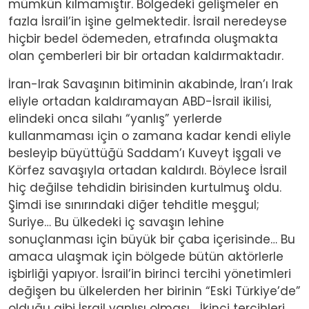
mümkün kılmamıştır. Bölgedeki gelişmeler en
fazla İsrail’in işine gelmektedir. İsrail neredeyse
hiçbir bedel ödemeden, etrafında oluşmakta
olan çemberleri bir bir ortadan kaldırmaktadır.
İran-Irak Savaşının bitiminin akabinde, İran’ı Irak
eliyle ortadan kaldıramayan ABD-İsrail ikilisi,
elindeki onca silahı “yanlış” yerlerde
kullanmaması için o zamana kadar kendi eliyle
besleyip büyüttüğü Saddam’ı Kuveyt işgali ve
Körfez savaşıyla ortadan kaldırdı. Böylece İsrail
hiç değilse tehdidin birisinden kurtulmuş oldu.
Şimdi ise sınırındaki diğer tehditle meşgul;
Suriye… Bu ülkedeki iç savaşın lehine
sonuçlanması için büyük bir çaba içerisinde… Bu
amaca ulaşmak için bölgede bütün aktörlerle
işbirliği yapıyor. İsrail’in birinci tercihi yönetimleri
değişen bu ülkelerden her birinin “Eski Türkiye’de”
olduğu gibi İsrail yanlısı olması… İkinci tercihleri