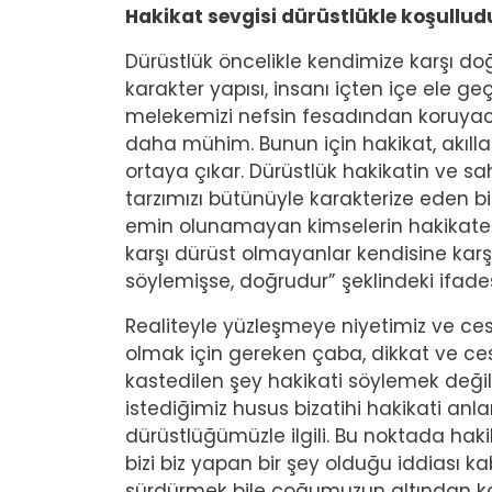
Hakikat sevgisi dürüstlükle koşullud
Dürüstlük öncelikle kendimize karşı doğr
karakter yapısı, insanı içten içe ele g
melekemizi nefsin fesadından koruyac
daha mühim. Bunun için hakikat, akıll
ortaya çıkar. Dürüstlük hakikatin ve sahi
tarzımızı bütünüyle karakterize eden bi
emin olunamayan kimselerin hakikat
karşı dürüst olmayanlar kendisine kar
söylemişse, doğrudur” şeklindeki ifade
Realiteyle yüzleşmeye niyetimiz ve cesa
olmak için gereken çaba, dikkat ve ces
kastedilen şey hakikati söylemek değil
istediğimiz husus bizatihi hakikati 
dürüstlüğümüzle ilgili. Bu noktada hak
bizi biz yapan bir şey olduğu iddiası 
sürdürmek bile çoğumuzun altından k