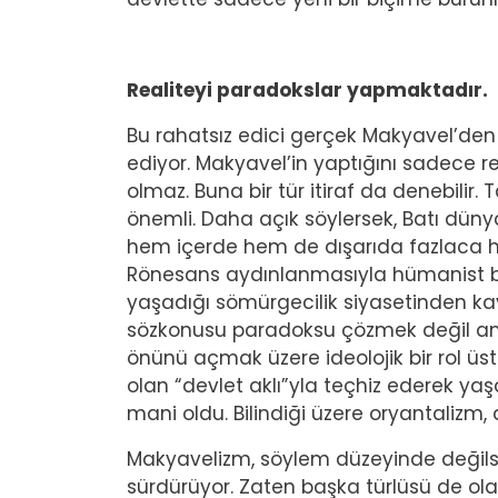
Realiteyi paradokslar yapmaktadır.
Bu rahatsız edici gerçek Makyavel’de
ediyor. Makyavel’in yaptığını sadece re
olmaz. Buna bir tür itiraf da denebilir. 
önemli. Daha açık söylersek, Batı dünya
hem içerde hem de dışarıda fazlaca hi
Rönesans aydınlanmasıyla hümanist bi
yaşadığı sömürgecilik siyasetinden ka
sözkonusu paradoksu çözmek değil ama
önünü açmak üzere ideolojik bir rol üst
olan “devlet aklı”yla teçhiz ederek ya
mani oldu. Bilindiği üzere oryantalizm, a
Makyavelizm, söylem düzeyinde değilse b
sürdürüyor. Zaten başka türlüsü de olam