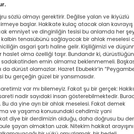
ur.
u sözlü olmayı gerektirir. Değilse yalan ve ikiyüzlü
eçirmeye başlar. Hakikate kulaç atacak olan kavrayış
ak emniyet ve dinginliğin tesisi bu anlamda her ş
a kalbin tenasübünü sağlayacak bir ahlak meselesi 
ciliğin asgari şartı haline gelir. Kişiliğimizi ve düşü
r haslet olma özelliği taşır. Bundandır ki, dürüstlüğ
e sadakatinden emin olmamız beklenmemeli. Başka
şı da dürüst olamazlar. Hazret Ebubekir’in “Peygamb
si bu gerçeğin güzel bir yansımasıdır.
retimiz var mı bilemeyiz. Fakat şu bir gerçek: Hakika
areti nadir sayıdaki insan gösterebilmektedir. Bura
. Bu da yine ayrı bir ahlak meselesi. Fakat demek
anlama ve yaşama konusundaki cehdimiz yani
ikat diye bir derdimizin olduğu, daha doğrusu bu de
kabule şayan olmaktan uzak. Nitekim hakikat arayışını
alkamayacağı bir yükü omuzlamak, bir bedeli