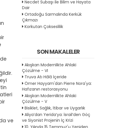
Necdet Subaşı ile Bilim ve Hayata
Dair
Ortadoğu Sarmalında Kerkük
Çıkmazı
an
Korkutan Çokseslilik
ir
e
SON MAKALELER
 de
Akışkan Modernlikte Ahlaki
Çözülme - VI
ldir.
Truva Atı Hâlâ İçeride
eyi
Ömer Hayyam'dan Pierre Nora'ya:
tin
Hafızanın restorasyonu
atleri
Akışkan Modernlikte Ahlaki
ir
Çözülme - V
Bisiklet, Sağlık, İtibar ve Uygarlık
Aliya’dan Yerida’ya: İsrail’den Göç
ada ve
ve Siyonist Projenin İç Krizi
10. Yılında 15 Temmuz'u Yeniden