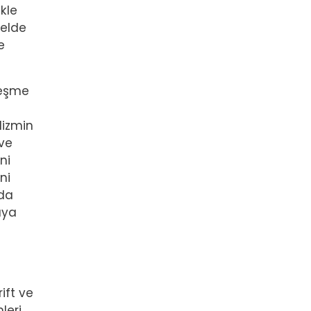
kle
melde
e
leşme
lizmin
 ve
ni
ni
 da
aya
ift ve
leri