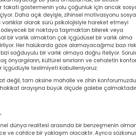
r takati göstermenin yolu çoğunluk için ancak sosya
yor. Daha açık deyişle, zihinsel motivasyonu sosya
varlıklar olarak sürü psikolojisiyle hareket etmeyi
el ödeyecek bir noktaya taşımaktan bilerek veya
sal bir varlık olmaktan çok içgüdüsel bir varlık olma
elirliyor. Her halükarda göze alamayacağımız bazı risk
 bizi sağduyulu bir varlık olmaya doğru iteliyor. Sorul
ş önyargıların, kültürel sınırların ve cehaletin konf
 içgüdüyle teslimiyeti kabulleniyoruz.
at değil, tam aksine mahalle ve zihin konforumuzdu
ız hakikat arayışına büyük ölçüde galebe çalmaktadır
.
 genel dünya realitesi arasında bir benzeşmenin olm
e ve cahilce bir yaklaşım olacaktır. Ayrıca sözkonu