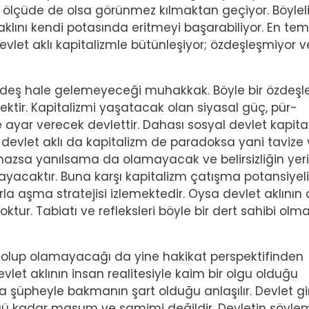
i ölçüde de olsa görünmez kılmaktan geçiyor. Böyleli
aklını kendi potasında eritmeyi başarabiliyor. En te
devlet aklı kapitalizmle bütünleşiyor; özdeşleşmiyor v
 özdeş hale gelemeyeceği muhakkak. Böyle bir özdeş
ektir. Kapitalizmi yaşatacak olan siyasal güç, pür-
ce ayar verecek devlettir. Dahası sosyal devlet kapita
a devlet aklı da kapitalizm de paradoksa yani tavize
mazsa yanılsama da olamayacak ve belirsizliğin yeri
acaktır. Buna karşı kapitalizm çatışma potansiyeli
la aşma stratejisi izlemektedir. Oysa devlet aklının
oktur. Tabiatı ve refleksleri böyle bir dert sahibi olm
al olup olamayacağı da yine hakikat perspektifinden
vlet aklının insan realitesiyle kaim bir olgu olduğu
 şüpheyle bakmanın şart olduğu anlaşılır. Devlet gir
ğü kadar masum ve samimi değildir. Devletin söylem