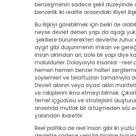
benzeşmenin sadece şekil düzeyinde o
benzerlik iki realite arasındaki illiyet il
Bu ilişkiyi görebilmek için belki de ol
neyse devlet denen yapı da aşağı yuka
şekillere bürünerekten devlette zuhur e
aygıt gibi düşünmenin imkan ve gereği
insan aklından ari, izole bir yapı diye 
maluldürler. Dolayısıyla insanlar -ree
hemen hemen benzer halleri sergilemekte
söylemleri ve telaffuzları tamamıyla de
Devlet aklının veya siyasi aklın marife
ve rakiplerini ikna etmeyi bilmek. Çıkar
temel içgüdüsü ve stratejisini oluşturur
arasında mutlak bir örtüşmeden söz ede
yalandan ibarettir.
Reel politika de reel insan gibi iki yüzl
devlette sadece yeni bir biçime bürün