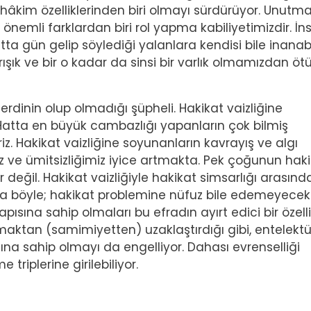
 hâkim özelliklerinden biri olmayı sürdürüyor. Unutm
önemli farklardan biri rol yapma kabiliyetimizdir. İns
atta gün gelip söylediği yalanlara kendisi bile inanab
rışık ve bir o kadar da sinsi bir varlık olmamızdan öt
derdinin olup olmadığı şüpheli. Hakikat vaizliğine
atta en büyük cambazlığı yapanların çok bilmiş
iz. Hakikat vaizliğine soyunanların kavrayış ve algı
iz ve ümitsizliğimiz iyice artmakta. Pek çoğunun hak
 değil. Hakikat vaizliğiyle hakikat simsarlığı arasınd
eya böyle; hakikat problemine nüfuz bile edemeyecek
pısına sahip olmaları bu efradın ayırt edici bir özelli
maktan (samimiyetten) uzaklaştırdığı gibi, entelektü
na sahip olmayı da engelliyor. Dahası evrenselliği
triplerine girilebiliyor.