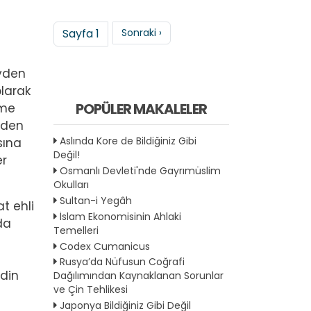
Sayfalama
Sonraki sayfa
Sayfa 1
Sonraki ›
eyden
olarak
POPÜLER MAKALELER
nme
ünden
Aslında Kore de Bildiğiniz Gibi
sına
Değil!
er
Osmanlı Devleti'nde Gayrımüslim
Okulları
Sultan-i Yegâh
t ehli
İslam Ekonomisinin Ahlaki
da
Temelleri
Codex Cumanicus
Rusya’da Nüfusun Coğrafi
rdin
Dağılımından Kaynaklanan Sorunlar
ve Çin Tehlikesi
Japonya Bildiğiniz Gibi Değil