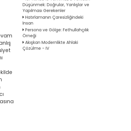
Düşünmek: Doğrular, Yanlışlar ve
Yapılması Gerekenler
Hatırlamanın Çaresizliğindeki
İnsan
Persona ve Gölge: Fethullahçılık
devam
Örneği
Akışkan Modernlikte Ahlaki
anlış
Çözülme - IV
uiyet
nı
kilde
m
n
cı
masına