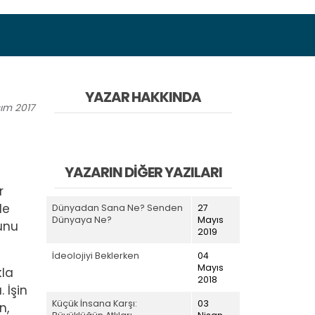
YAZAR HAKKINDA
sım
2017
YAZARIN DIĞER YAZILARI
r
le
Dünyadan Sana Ne? Senden
27
Dünyaya Ne?
Mayıs
unu
2019
İdeolojiyi Beklerken
04
Mayıs
kla
2018
 İşin
Küçük İnsana Karşı:
03
n,