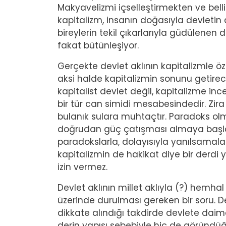
Makyavelizmi içselleştirmekten ve bell
kapitalizm, insanın doğasıyla devletin 
bireylerin tekil çıkarlarıyla güdülenen 
fakat bütünleşiyor.
Gerçekte devlet aklının kapitalizmle
aksi halde kapitalizmin sonunu getirec
kapitalist devlet değil, kapitalizme in
bir tür can simidi mesabesindedir. Zir
bulanık sulara muhtaçtır. Paradoks ol
doğrudan güç çatışması almaya başlay
paradokslarla, dolayısıyla yanılsamalar
kapitalizmin de hakikat diye bir derdi y
izin vermez.
Devlet aklının millet aklıyla (?) hemh
üzerinde durulması gereken bir soru. De
dikkate alındığı takdirde devlete daima
derin yapısı sebebiyle hiç de göründü