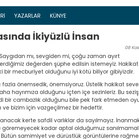
Ana içeriğe atla
menüsü
RI
YAZARLAR
KÜNYE
asında İkiyüzlü İnsan
08
Ka
. Saygıdan mı, sevgiden mi, çoğu zaman ayırt
rdiğimiz değerden şüphe edilsin istemeyiz. Hakikat
bir mecburiyet olduğunu iyi kötü biliyor gibiyizdir.
zla önemsedik, önemsiyoruz. Üstelik hakikat seve
a hayrımıza olduğunu içten içe sezinleriz. Bu seziş
di bir cambazlık olduğunu bile pek fark etmeden oy
 ve bizim için vazgeçilmez bir hedeftir.
nacak kerte safdil varlıklar da sayılmayız. İnanma
 göremeyecek kadar aptal olduğumuz sanılmamalı.
z. Bütün samimiyet ve dürüstlük görüntülerine rağme