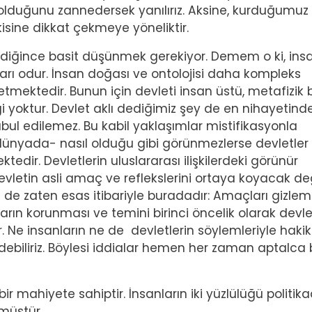
lduğunu zannedersek yanılırız. Aksine, kurduğumuz
işkisine dikkat çekmeye yöneliktir.
abildiğince basit düşünmek gerekiyor. Demem o ki, ins
rı odur. İnsan doğası ve ontolojisi daha kompleks
tmektedir. Bunun için devleti insan üstü, metafizik b
 yoktur. Devlet aklı dediğimiz şey de en nihayetind
kabul edilemez. Bu kabil yaklaşımlar mistifikasyonla
l dünyada- nasıl olduğu gibi görünmezlerse devletler
dir. Devletlerin uluslararası ilişkilerdeki görünür
vletin asli amaç ve reflekslerini ortaya koyacak deği
ti de zaten esas itibariyle buradadır: Amaçları gizlem
ların korunması ve temini birinci öncelik olarak devle
. Ne insanların ne de devletlerin söylemleriyle hakik
biliriz. Böylesi iddialar hemen her zaman aptalca b
ü bir mahiyete sahiptir. İnsanların iki yüzlülüğü politik
müştür.