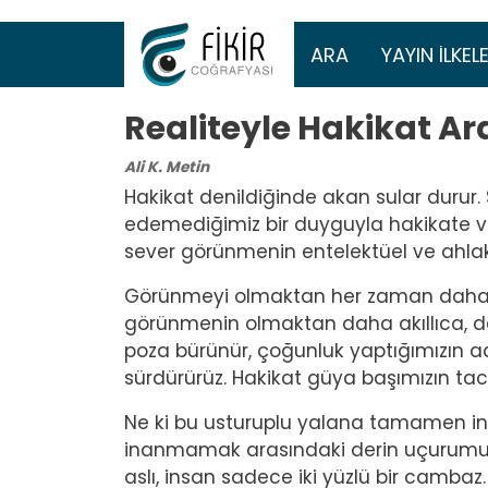
Ana gezinti 
ARA
YAYIN İLKELE
Realiteyle Hakikat Ar
Ali K. Metin
Hakikat denildiğinde akan sular durur
edemediğimiz bir duyguyla hakikate ve
sever görünmenin entelektüel ve ahlaki 
Görünmeyi olmaktan her zaman daha fa
görünmenin olmaktan daha akıllıca, dah
poza bürünür, çoğunluk yaptığımızın a
sürdürürüz. Hakikat güya başımızın tacı
Ne ki bu usturuplu yalana tamamen ina
inanmamak arasındaki derin uçurumu
aslı, insan sadece iki yüzlü bir camba