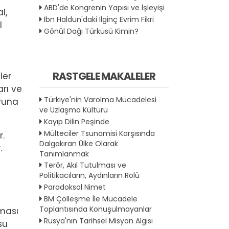
ABD'de Kongrenin Yapısı ve İşleyişi
l,
İbn Haldun'daki İlginç Evrim Fikri
l
Gönül Dağı Türküsü Kimin?
RASTGELE MAKALELER
ler
arı ve
Türkiye'nin Varolma Mücadelesi
oruna
ve Uzlaşma Kültürü
Kayıp Dilin Peşinde
Mülteciler Tsunamisi Karşısında
r.
Dalgakıran Ülke Olarak
.
Tanımlanmak
Terör, Akıl Tutulması ve
Politikacıların, Aydınların Rolü
Paradoksal Nimet
BM Çölleşme İle Mücadele
Toplantısında Konuşulmayanlar
aması
Rusya'nın Tarihsel Misyon Algısı
su