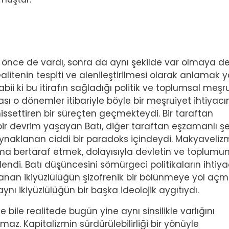
n önce de vardı, sonra da aynı şekilde var olmaya 
alitenin tespiti ve alenileştirilmesi olarak anlamak y
Tabii ki bu itirafın sağladığı politik ve toplumsal meşr
sı o dönemler itibariyle böyle bir meşruiyet ihtiyacı
ssettiren bir süreçten geçmekteydi. Bir taraftan
r devrim yaşayan Batı, diğer taraftan eşzamanlı şe
ynaklanan ciddi bir paradoks içindeydi. Makyaveliz
 bertaraf etmek, dolayısıyla devletin ve toplumu
lendi. Batı düşüncesini sömürgeci politikaların ihtiya
şanan ikiyüzlülüğün şizofrenik bir bölünmeye yol aç
ynı ikiyüzlülüğün bir başka ideolojik aygıtıydı.
ile realitede bugün yine aynı sinsilikle varlığını
az. Kapitalizmin sürdürülebilirliği bir yönüyle