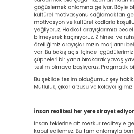
göğüslemek anlamına geliyor. Böyle bi
kültürel motivasyonu sağlamaktan geçi
motivasyon ve kültürel kodlarla koşullu 
yeğliyoruz. Hakikat arayışlarımızı bed
bilmeyerek kaçınıyoruz. Zihinsel ve ruh
özelliğimiz arayışlarımızın marjlarını b
var. Bu bakış açısı içinde içgüdülerimiz
şüpheleri bir yana bırakarak yavaş yava
teslim olmaya başlıyoruz. Pragmatik bir
Bu şekilde teslim olduğumuz şey hakik
Mutluluk, çıkar arzusu ve kolaycılığım
İnsan realitesi her yere sirayet ediyor
İnsan teklerine ait mezkur realiteyle
kabul edilemez. Bu tam anlamıyla bönc