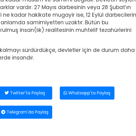
arklar vardır. 27 Mayıs darbesinin veya 28 Şubat’ın
 ne kadar hakikate mugayir ise, 12 Eylül darbecilerin
l anlamda samimiyetten uzaktır. Bütün bu
ulmuş insan(lık) realitesinin muhtelif tezahürlerini
lde kalmayı sürdürdükçe, devletler için de durum daha 
erde insandır.
Twitter'ta Paylaş
Whatsapp'ta Paylaş
Telegram'da Paylaş