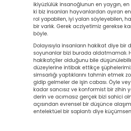
ikiyüzlülük insanoğlunun en yaygın, en
ki biz insanları hayvanlardan ayıran en 
rol yapabilen, iyi yalan söyleyebilen, h
bir varlık. Gerek acziyetimiz gerekse ka
böyle.
Dolayısıyla insanların hakikat diye bir 
soyunanlar bizi burada aldatmamalı. H
hakikatçiler olduğunu bile düşünülebilir
düzeylerine intibak ettikçe şüphelerim
simsarlığı yaptıklarını tahmin etmek zor
gidip gelmeler de işin cabası. Öyle v
kadar sancısız ve konformist bir zihin ya
derin ve acımasız gerçek bizi sahici ol
açısından evrensel bir düşünce alaşımı
entelektüel bir saplantı diye küçümseme 