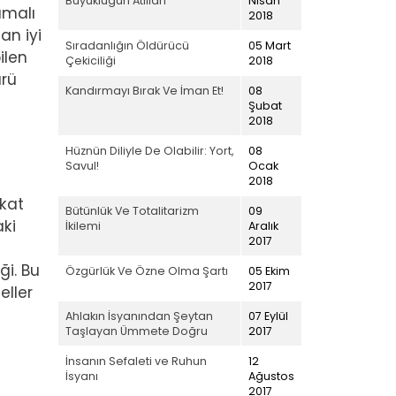
Büyüklüğün Atlıları
Nisan
amalı
2018
an iyi
Sıradanlığın Öldürücü
05 Mart
ilen
Çekiciliği
2018
ürü
Kandırmayı Bırak Ve İman Et!
08
Şubat
2018
Hüznün Diliyle De Olabilir: Yort,
08
Savul!
Ocak
2018
ikat
Bütünlük Ve Totalitarizm
09
aki
İkilemi
Aralık
2017
ği. Bu
Özgürlük Ve Özne Olma Şartı
05 Ekim
2017
eller
Ahlakın İsyanından Şeytan
07 Eylül
Taşlayan Ümmete Doğru
2017
İnsanın Sefaleti ve Ruhun
12
İsyanı
Ağustos
2017