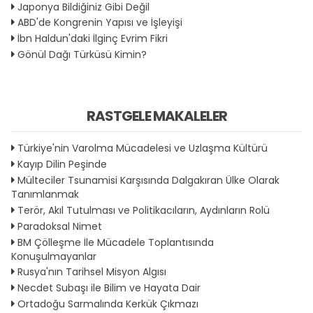
Japonya Bildiğiniz Gibi Değil
ABD'de Kongrenin Yapısı ve İşleyişi
İbn Haldun'daki İlginç Evrim Fikri
Gönül Dağı Türküsü Kimin?
RASTGELE MAKALELER
Türkiye'nin Varolma Mücadelesi ve Uzlaşma Kültürü
Kayıp Dilin Peşinde
Mülteciler Tsunamisi Karşısında Dalgakıran Ülke Olarak
Tanımlanmak
Terör, Akıl Tutulması ve Politikacıların, Aydınların Rolü
Paradoksal Nimet
BM Çölleşme İle Mücadele Toplantısında
Konuşulmayanlar
Rusya'nın Tarihsel Misyon Algısı
Necdet Subaşı ile Bilim ve Hayata Dair
Ortadoğu Sarmalında Kerkük Çıkmazı