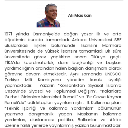
Ali Maskan
1971 yılında Osmaniye’de doğan yazar ilk ve orta
öğretimini burada tamamladı. Ankara Üniversitesi SBF
uluslararası ilişkiler bölümünde lisansını Marmara
Üniversitesinde de yüksek lisansını tamamladı. Bir süre
üniversitede görev yaptıktan sonra TİKA’ya geçti.
TİKA’da koordinatörlük, daire başkanlığı ve başkan
yardımcılığının ardından halen başkan danışmanı olarak
görevine devam etmektedir. Aynı zamanda UNESCO
Türkiye Milli Komisyonu yönetim kurulu üyeliği
yapmaktadır. Yazarın “Korsanlıktan Siyasal İslam’a
Cezayir’de Siyasal ve Toplumsal Değişim”, “Kalanlara
Gurbet Gidenlere Memleket Rumeli” ve “Bir Cezve Kaynar
Rumeli’de” adlı kitapları yayınlanmıştır. 11. Kalkınma planı
“Teknik İşbirliği ve Kalkınma Yardımları” bölümünün
yazımına danışmanlık yapan Maskan’ın kalkınma
yardımları, uluslararası politika, Balkanlar ve Afrika
üzerine farklı yerlerde yayınlanmış yazıları bulunmaktadır.