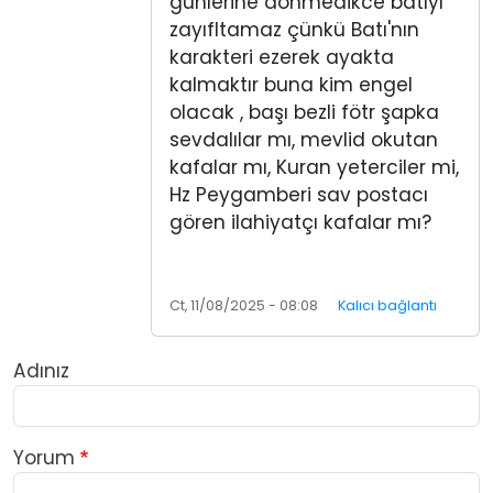
günlerine dönmedikce batıyı
zayıfltamaz çünkü Batı'nın
karakteri ezerek ayakta
kalmaktır buna kim engel
olacak , başı bezli fötr şapka
sevdalılar mı, mevlid okutan
kafalar mı, Kuran yeterciler mi,
Hz Peygamberi sav postacı
gören ilahiyatçı kafalar mı?
Ct, 11/08/2025 - 08:08
Kalıcı bağlantı
Adınız
Yorum