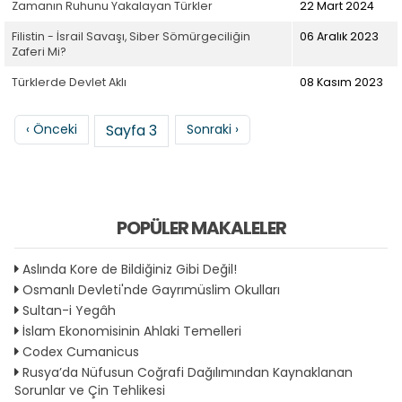
Zamanın Ruhunu Yakalayan Türkler
22 Mart 2024
Filistin - İsrail Savaşı, Siber Sömürgeciliğin
06 Aralık 2023
Zaferi Mi?
Türklerde Devlet Aklı
08 Kasım 2023
Sayfalama
Önceki sayfa
Sonraki sayfa
‹ Önceki
Sayfa 3
Sonraki ›
POPÜLER MAKALELER
Aslında Kore de Bildiğiniz Gibi Değil!
Osmanlı Devleti'nde Gayrımüslim Okulları
Sultan-i Yegâh
İslam Ekonomisinin Ahlaki Temelleri
Codex Cumanicus
Rusya’da Nüfusun Coğrafi Dağılımından Kaynaklanan
Sorunlar ve Çin Tehlikesi