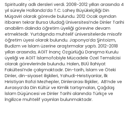
Spirituality adlı dersleri verdi. 2008-2012 yılları arasında 4
yıl süreyle Hollanda’da T.C. Lahey Büyükelçiliği Din
Müşaviri olarak görevde bulundu. 2012 Ocak ayından
itibaren tekrar Bursa Uludağ Üniversitesi’nde Dinler Tarihi
anabilim dalında öğretim üyeliği görevine devam
etmektedir. Yurtdışında muhtelif üniversitelerde misafir
öğretim üyesi olarak bulundu. Japonya’da Şintoizm,
Budizm ve İslam üzerine araştırmalar yaptı. 2012-2018
yılları arasında, AGİT İnanç Özgürlüğü Danışma Kurulu
üyeliği ve AGİT İslamofobiyle Mücadele Özel Temsilcisi
olarak görevlerinde bulundu. Halen, BUÜ İlahiyat
Fakültesi’nde çalışmaktadır. Din-tarih, İslam ve Öteki
Dinler, din-siyaset ilişkileri, Yahudi-Hıristiyanlar, İlk
Hıristiyan Rafızi Mezhepler, Dinlerarası İlişkiler, AB’nde ve
Avrasya‘da Din Kültür ve Kimlik tartışmaları, Çağdaş
İslam Düşüncesi ve Dinler Tarihi alanında Türkçe ve
İngilizce muhtelif yayınları bulunmaktadır.