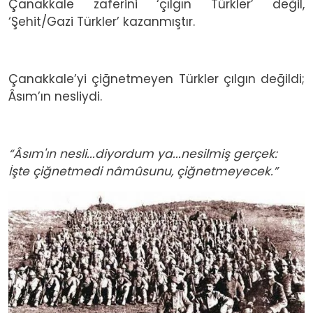
Çanakkale zaferini ‘çılgın Türkler’ değil,
‘Şehit/Gazi Türkler’ kazanmıştır.
Çanakkale’yi çiğnetmeyen Türkler çılgın değildi;
Âsım’ın nesliydi.
“Âsım'ın nesli...diyordum ya...nesilmiş gerçek:
İşte çiğnetmedi nâmûsunu, çiğnetmeyecek.”
Image