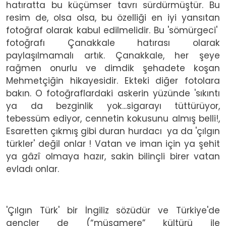
hatıratta bu küçümser tavrı sürdürmüştür. Bu
resim de, olsa olsa, bu özelliği en iyi yansıtan
fotoğraf olarak kabul edilmelidir. Bu 'sömürgeci'
fotoğrafı Çanakkale hatırası olarak
paylaşılmamalı artık. Çanakkale, her şeye
rağmen onurlu ve dimdik şehadete koşan
Mehmetçiğin hikayesidir. Ekteki diğer fotolara
bakın. O fotoğraflardaki askerin yüzünde 'sıkıntı
ya da bezginlik yok...sigarayı tüttürüyor,
tebessüm ediyor, cennetin kokusunu almış belli!,
Esaretten çıkmış gibi duran hurdacı ya da 'çılgın
türkler' değil onlar ! Vatan ve iman için ya şehit
ya gâzî olmaya hazır, sakin bilinçli birer vatan
evladı onlar.
'Çılgın Türk' bir İngiliz sözüdür ve Türkiye'de
gençler de (“müsamere” kültürü ile