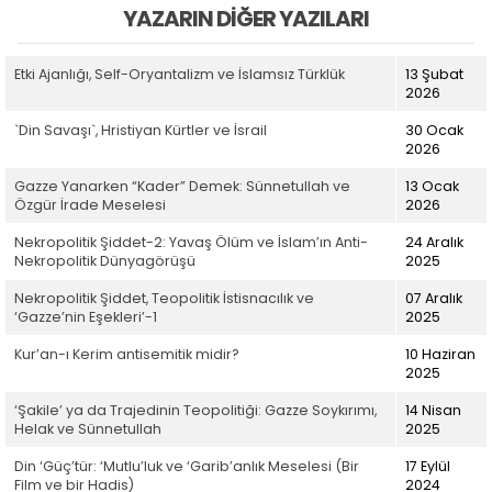
YAZARIN DIĞER YAZILARI
Etki Ajanlığı, Self-Oryantalizm ve İslamsız Türklük
13 Şubat
2026
`Din Savaşı`, Hristiyan Kürtler ve İsrail
30 Ocak
2026
Gazze Yanarken “Kader” Demek: Sünnetullah ve
13 Ocak
Özgür İrade Meselesi
2026
Nekropolitik Şiddet-2: Yavaş Ölüm ve İslam’ın Anti-
24 Aralık
Nekropolitik Dünyagörüşü
2025
Nekropolitik Şiddet, Teopolitik İstisnacılık ve
07 Aralık
‘Gazze’nin Eşekleri’-1
2025
Kur’an-ı Kerim antisemitik midir?
10 Haziran
2025
‘Şakile’ ya da Trajedinin Teopolitiği: Gazze Soykırımı,
14 Nisan
Helak ve Sünnetullah
2025
Din ‘Güç’tür: ‘Mutlu’luk ve ‘Garib’anlık Meselesi (Bir
17 Eylül
Film ve bir Hadis)
2024