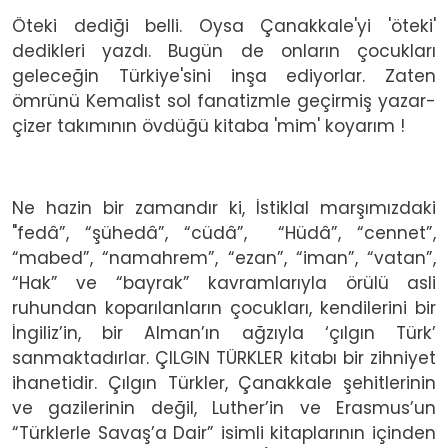
Öteki dediği belli. Oysa Çanakkale'yi 'öteki'
dedikleri yazdı. Bugün de onların çocukları
geleceğin Türkiye'sini inşa ediyorlar. Zaten
ömrünü Kemalist sol fanatizmle geçirmiş yazar-
çizer takımının övdüğü kitaba 'mim' koyarım !
Ne hazin bir zamandır ki, İstiklal marşımızdaki
"fedâ”, “şühedâ”, “cüdâ”, “Hüdâ”, “cennet”,
“mabed”, “namahrem”, “ezan”, “iman”, “vatan”,
“Hak” ve “bayrak” kavramlarıyla örülü asli
ruhundan koparılanların çocukları, kendilerini bir
İngiliz’in, bir Alman’ın ağzıyla ‘çılgın Türk’
sanmaktadırlar. ÇILGIN TÜRKLER kitabı bir zihniyet
ihanetidir. Çılgın Türkler, Çanakkale şehitlerinin
ve gazilerinin değil, Luther’in ve Erasmus’un
“Türklerle Savaş’a Dair” isimli kitaplarının içinden