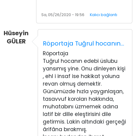
Sa, 05/26/2020 - 19:56
Kalıcı bağlantı
Hüseyin
GÜLER
Röportaja Tuğrul hocanın…
Röportaja
Tuğrul hocanın edebi üslubu
yansımış yine. Onu dinleyen kişi
, ehl i insaf ise hakikat yoluna
revan olmuş demektir.
Günümüzde hızla yaygınlaşan,
tasavvuf koroları hakkında,
muhatabını üzmemek adına
latif bir dille eleştirisini dile
getirmis. Lakin altındaki gerçeği
ârifâna bırakmış.