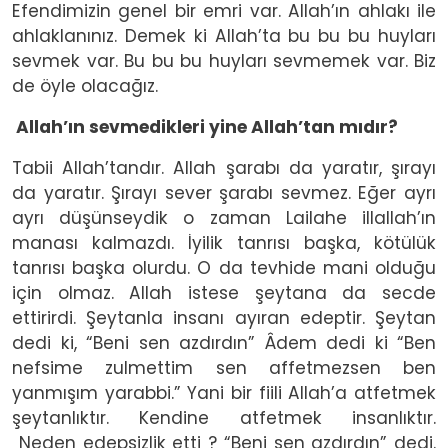
Efendimizin genel bir emri var. Allah’ın ahlakı ile
ahlaklanınız. Demek ki Allah’ta bu bu bu huyları
sevmek var. Bu bu bu huyları sevmemek var. Biz
de öyle olacağız.
Allah’ın sevmedikleri yine Allah’tan mıdır?
Tabii Allah’tandır. Allah şarabı da yaratır, şırayı
da yaratır. Şırayı sever şarabı sevmez. Eğer ayrı
ayrı düşünseydik o zaman Lailahe illallah’ın
manası kalmazdı. İyilik tanrısı başka, kötülük
tanrısı başka olurdu. O da tevhide mani olduğu
için olmaz. Allah istese şeytana da secde
ettirirdi. Şeytanla insanı ayıran edeptir. Şeytan
dedi ki, “Beni sen azdırdın” Âdem dedi ki “Ben
nefsime zulmettim sen affetmezsen ben
yanmışım yarabbi.” Yani bir fiili Allah’a atfetmek
şeytanlıktır. Kendine atfetmek insanlıktır.
Neden edepsizlik etti ? “Beni sen azdırdın” dedi.