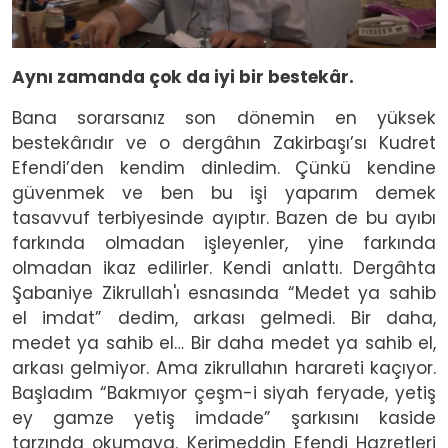
Aynı zamanda çok da iyi bir bestekâr.
Bana sorarsanız son dönemin en yüksek
bestekârıdır ve o dergâhın Zakirbaşı’sı Kudret
Efendi’den kendim dinledim. Çünkü kendine
güvenmek ve ben bu işi yaparım demek
tasavvuf terbiyesinde ayıptır. Bazen de bu ayıbı
farkında olmadan işleyenler, yine farkında
olmadan ikaz edilirler. Kendi anlattı. Dergâhta
Şabaniye Zikrullah'ı esnasında “Medet ya sahib
el imdat” dedim, arkası gelmedi. Bir daha,
medet ya sahib el… Bir daha medet ya sahib el,
arkası gelmiyor. Ama zikrullahın harareti kaçıyor.
Başladım “Bakmıyor çeşm-i siyah feryade, yetiş
ey gamze yetiş imdade” şarkısını kaside
tarzında okumaya. Kerimeddin Efendi Hazretleri