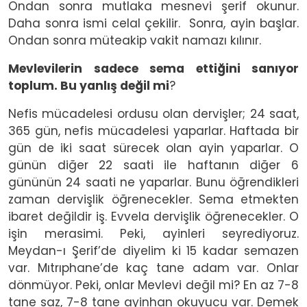
Ondan sonra mutlaka mesnevi şerif okunur.
Daha sonra ismi celal çekilir. Sonra, ayin başlar.
Ondan sonra müteakip vakit namazı kılınır.
Mevlevilerin sadece sema ettiğini sanıyor
toplum. Bu yanlış değil mi
?
Nefis mücadelesi ordusu olan dervişler; 24 saat,
365 gün, nefis mücadelesi yaparlar. Haftada bir
gün de iki saat sürecek olan ayin yaparlar. O
günün diğer 22 saati ile haftanın diğer 6
gününün 24 saati ne yaparlar. Bunu öğrendikleri
zaman dervişlik öğrenecekler. Sema etmekten
ibaret değildir iş. Evvela dervişlik öğrenecekler. O
işin merasimi. Peki, ayinleri seyrediyoruz.
Meydan-ı Şerif’de diyelim ki 15 kadar semazen
var. Mıtrıphane’de kaç tane adam var. Onlar
dönmüyor. Peki, onlar Mevlevi değil mi? En az 7-8
tane saz, 7-8 tane ayinhan okuyucu var. Demek