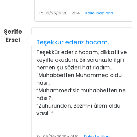
Pt, 05/25/2020 - 21:14
Kalıcı bağlantı
Şerife
Ersel
Teşekkür ederiz hocam,…
Teşekkür ederiz hocam, dikkatli ve
keyifle okudum. Bir sorunuzla ilgili
hemen şu sözleri hatırladım...
“Muhabbetten Muhammed oldu
hâsıl,
“Muhammed’siz muhabbetten ne
hâsıl?..
“Zuhurundan, Bezm-i âlem oldu
vasıl…”
Sa, 05/26/2020 - 01:10
Kalıcı bağlantı