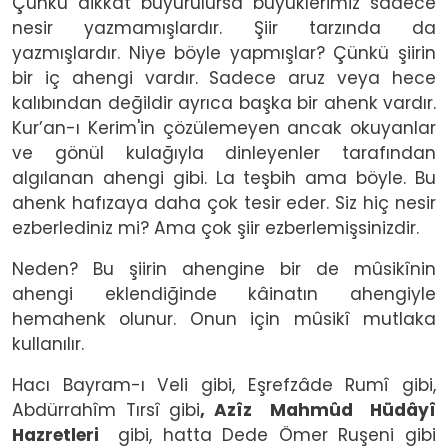
Çünkü dikkat buyurulursa büyüklerimiz sadece
nesir yazmamışlardır. Şiir tarzında da
yazmışlardır. Niye böyle yapmışlar? Çünkü şiirin
bir iç ahengi vardır. Sadece aruz veya hece
kalıbından değildir ayrıca başka bir ahenk vardır.
Kur’an-ı Kerim'in çözülemeyen ancak okuyanlar
ve gönül kulağıyla dinleyenler tarafından
algılanan ahengi gibi. La teşbih ama böyle. Bu
ahenk hafızaya daha çok tesir eder. Siz hiç nesir
ezberlediniz mi? Ama çok şiir ezberlemişsinizdir.
Neden? Bu şiirin ahengine bir de mûsikînin
ahengi eklendiğinde kâinatın ahengiyle
hemahenk olunur. Onun için mûsikî mutlaka
kullanılır.
Hacı Bayram-ı Veli gibi, Eşrefzâde Rumî gibi,
Abdürrahîm Tırsî gibi
,
Azîz Mahmûd Hüdâyî
Hazretleri
gibi, hatta Dede Ömer Ruşeni gibi