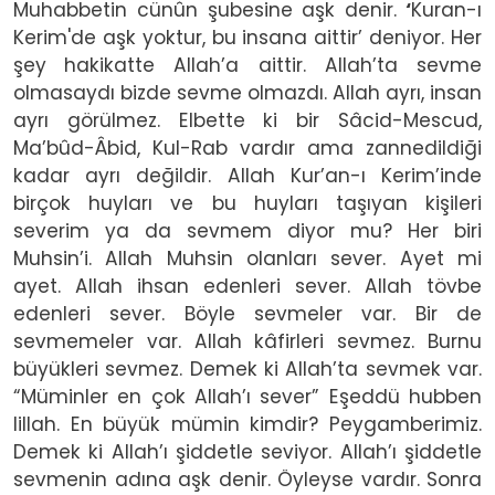
Muhabbetin cünûn şubesine aşk denir.
‘
Kuran-ı
Kerim'de aşk yoktur, bu insana aittir’ deniyor. Her
şey
hakikatte Allah’a aittir. Allah’ta sevme
olmasaydı bizde sevme olmazdı. Allah ayrı, insan
ayrı görülmez. Elbette ki bir Sâcid-Mescud,
Ma’bûd-Âbid, Kul-Rab vardır ama zannedildiği
kadar ayrı değildir. Allah Kur’an-ı Kerim’inde
birçok huyları ve bu huyları taşıyan kişileri
severim ya da sevmem diyor mu? Her biri
Muhsin’i. Allah Muhsin olanları sever. Ayet mi
ayet. Allah ihsan edenleri sever. Allah tövbe
edenleri sever. Böyle sevmeler var. Bir de
sevmemeler var. Allah kâfirleri sevmez. Burnu
büyükleri sevmez. Demek ki Allah’ta sevmek var.
“Müminler en çok Allah’ı sever” Eşeddü hubben
lillah. En büyük mümin kimdir? Peygamberimiz.
Demek ki Allah’ı şiddetle seviyor. Allah’ı şiddetle
sevmenin adına aşk denir. Öyleyse vardır. Sonra