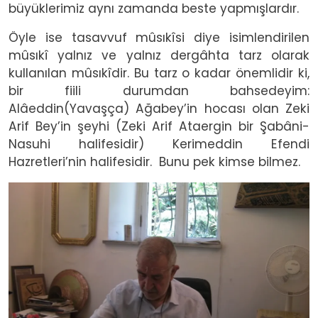
büyüklerimiz aynı zamanda beste yapmışlardır.
Öyle ise tasavvuf mûsıkîsi diye isimlendirilen
mûsıkî yalnız ve yalnız dergâhta tarz olarak
kullanılan mûsıkîdir. Bu tarz o kadar önemlidir ki,
bir fiili durumdan bahsedeyim:
Alâeddin(Yavaşça) Ağabey’in hocası olan Zeki
Arif Bey’in şeyhi (Zeki Arif Ataergin bir Şabâni-
Nasuhi halifesidir) Kerimeddin Efendi
Hazretleri’nin halifesidir. Bunu pek kimse bilmez.
Image