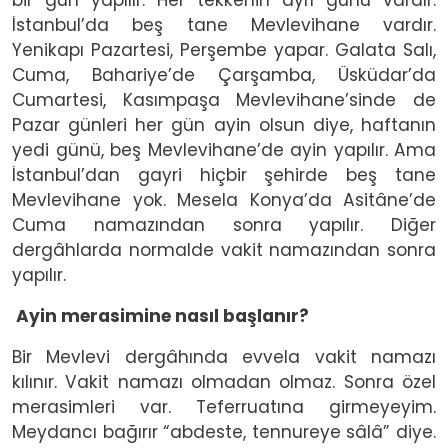
bir gün yapılır. Her tekkenin ayrı günü vardır.
İstanbul’da beş tane Mevlevihane vardır.
Yenikapı Pazartesi, Perşembe yapar. Galata Salı,
Cuma, Bahariye’de Çarşamba, Üsküdar’da
Cumartesi, Kasımpaşa Mevlevihane’sinde de
Pazar günleri her gün ayin olsun diye, haftanın
yedi günü, beş Mevlevihane’de ayin yapılır. Ama
İstanbul’dan gayri hiçbir şehirde beş tane
Mevlevihane yok. Mesela Konya’da Asitâne’de
Cuma namazından sonra yapılır. Diğer
dergâhlarda normalde vakit namazından sonra
yapılır.
Ayin merasimine nasıl başlanır?
Bir Mevlevi dergâhında evvela vakit namazı
kılınır. Vakit namazı olmadan olmaz. Sonra özel
merasimleri var. Teferruatına girmeyeyim.
Meydancı bağırır “abdeste, tennureye sâlâ” diye.