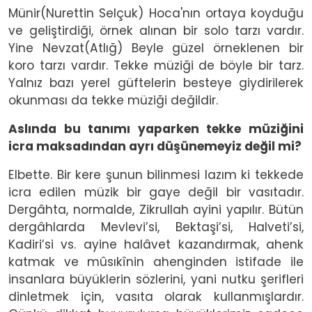
Münir(Nurettin Selçuk) Hoca'nın ortaya koyduğu
ve geliştirdiği, örnek alınan bir solo tarzı vardır.
Yine Nevzat(Atlığ) Beyle güzel örneklenen bir
koro tarzı vardır. Tekke müziği de böyle bir tarz.
Yalnız bazı yerel güftelerin besteye giydirilerek
okunması da tekke müziği değildir.
Aslında bu tanımı yaparken tekke müziğini
icra maksadından ayrı düşünemeyiz değil mi?
Elbette. Bir kere şunun bilinmesi lazım ki tekkede
icra edilen müzik bir gaye değil bir vasıtadır.
Dergâhta, normalde, Zikrullah ayini yapılır. Bütün
dergâhlarda Mevlevi’si, Bektaşi’si, Halveti’si,
Kadiri’si vs. ayine halâvet kazandırmak, ahenk
katmak ve mûsıkînin ahenginden istifade ile
insanlara büyüklerin sözlerini, yani nutku şerifleri
dinletmek için, vasıta olarak kullanmışlardır.