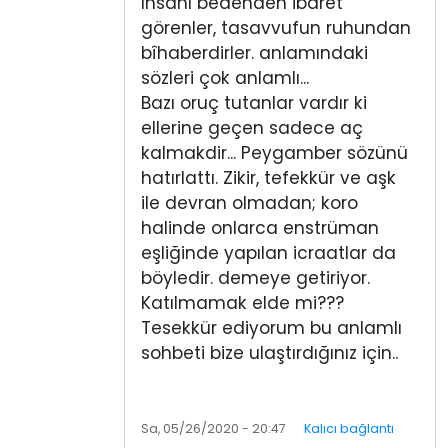
İnsanı bedenden ibaret
görenler, tasavvufun ruhundan
bîhaberdirler. anlamındaki
sözleri çok anlamlı...
Bazı oruç tutanlar vardır ki
ellerine geçen sadece aç
kalmakdir... Peygamber sözünü
hatırlattı. Zikir, tefekkür ve aşk
ile devran olmadan; koro
halinde onlarca enstrüman
eşliğinde yapılan icraatlar da
böyledir. demeye getiriyor.
Katılmamak elde mi???
Tesekkür ediyorum bu anlamlı
sohbeti bize ulaştırdığınız için..
Sa, 05/26/2020 - 20:47
Kalıcı bağlantı