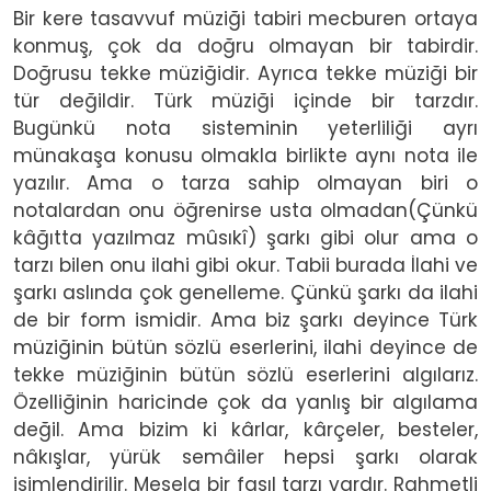
Bir kere tasavvuf müziği tabiri mecburen ortaya
konmuş, çok da doğru olmayan bir tabirdir.
Doğrusu tekke müziğidir. Ayrıca tekke müziği bir
tür değildir. Türk müziği içinde bir tarzdır.
Bugünkü nota sisteminin yeterliliği ayrı
münakaşa konusu olmakla birlikte aynı nota ile
yazılır. Ama o tarza sahip olmayan biri o
notalardan onu öğrenirse usta olmadan(Çünkü
kâğıtta yazılmaz mûsıkî) şarkı gibi olur ama o
tarzı bilen onu ilahi gibi okur. Tabii burada İlahi ve
şarkı aslında çok genelleme. Çünkü şarkı da ilahi
de bir form ismidir. Ama biz şarkı deyince Türk
müziğinin bütün sözlü eserlerini, ilahi deyince de
tekke müziğinin bütün sözlü eserlerini algılarız.
Özelliğinin haricinde çok da yanlış bir algılama
değil. Ama bizim ki kârlar, kârçeler, besteler,
nâkışlar, yürük semâiler hepsi şarkı olarak
isimlendirilir. Mesela bir fasıl tarzı vardır. Rahmetli