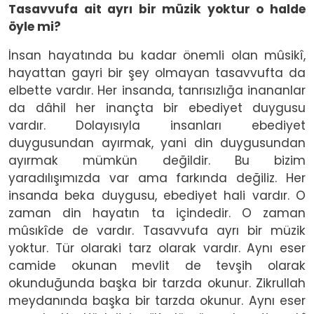
Tasavvufa ait ayrı bir müzik yoktur o halde
öyle mi?
İnsan hayatında bu kadar önemli olan mûsikî,
hayattan gayri bir şey olmayan tasavvufta da
elbette vardır. Her insanda, tanrısızlığa inananlar
da dâhil her inançta bir ebediyet duygusu
vardır. Dolayısıyla insanları ebediyet
duygusundan ayırmak, yani din duygusundan
ayırmak mümkün değildir. Bu bizim
yaradılışımızda var ama farkında değiliz. Her
insanda beka duygusu, ebediyet hali vardır. O
zaman din hayatın ta içindedir. O zaman
mûsıkîde de vardır. Tasavvufa ayrı bir müzik
yoktur. Tür olaraki tarz olarak vardır. Aynı eser
camide okunan mevlit de tevşih olarak
okunduğunda başka bir tarzda okunur. Zikrullah
meydanında başka bir tarzda okunur. Aynı eser