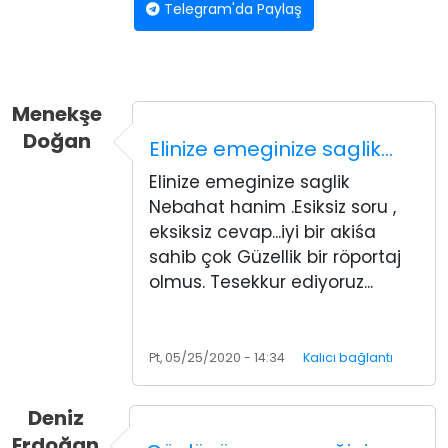
Telegram'da Paylaş
Menekşe
Doğan
Elinize emeginize saglik…
Elinize emeginize saglik
Nebahat hanim .Esiksiz soru ,
eksiksiz cevap...iyi bir akiśa
sahib çok Güzellik bir röportaj
olmus. Tesekkur ediyoruz...
Pt, 05/25/2020 - 14:34
Kalıcı bağlantı
Deniz
Erdoğan