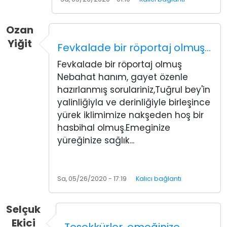
Ozan
Yiğit
Fevkalade bir röportaj olmuş…
Fevkalade bir röportaj olmuş
Nebahat hanım, gayet özenle
hazırlanmış sorulariniz,Tuğrul bey'in
yalinliğiyla ve derinliğiyle birleşince
yürek iklimimize nakşeden hoş bir
hasbihal olmuş.Emeginize
yüreğinize sağlık...
Sa, 05/26/2020 - 17:19
Kalıcı bağlantı
Selçuk
Ekici
Teşekkürler, emeğinize…