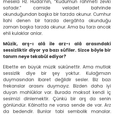
mesela Hz. Hüdai’nin, “Kudümün rahmeti zevkî
safadır.” camide veladet bahrinde
okunduğundan başka bir tarzda okunur. Cumhur
İlahi denen bir tarzda dergâhta okunduğu
zaman başka tarzda okunur. Ama bu tarzı ancak
ehli kulaklar anlar.
Müzik, arş-ı alâ ile arz-ı alâ arasındaki
sessizliktir diyor ya bazı sûfiler. Sizce böyle bir
tanım neye tekabül ediyor?
Elbette en büyük müzik sükûnettir. Ama mutlak
sessizlik diye bir şey yoktur. Kulağımızın
duymasından ibaret değildir sesler. Biz bazı
frekanslar arasını duymayız. Bizden daha iyi
duyan mahlûklar var. Burada maksat kendi iç
sesimizi dinlemektir. Çünkü bir arş da senin
gönlündür. Kâinatta ne varsa sende de var. Arz
da bedendir. Bunlar tabi sembolik manalar.