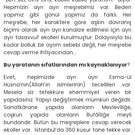
Hepimizin ayrı ayrı meşrebimiz var. Beden
yapımız gibi gönül yapımız da farklı. Her
meşrebe, her karaktere göre aşkın davranış
biçimi olarak ayrı ayrı kanalize edilmesi için ayrı
ayrı tasavvuf ekolleri kurulmuştur. Dolayısıyla bu
kadar bolluk bir ayrım sebebi değil, her meşrebe
cevap verme ihtiyacından…
Bu yaratanın sıfatlarından mı kaynaklanıyor
?
Evet, hepimizde ayrı ayrı Esma-ül
Hüsna’nın(Allah’ın isimlerinin) tecellileri var.
Mesela siz tefekküre ehemmiyet veren bir
yapıdasınız. Yapıyı değiştirmek mümkün değildir.
Sanatkârane yapıda olanların Mevleviliğe,
coşkun yapıda olanların Rufâîliğe meyli
bundandır. Bütün bu meşreplere cevap verecek
ekoller var. İstanbul’da 360 küsur tane tekke var.