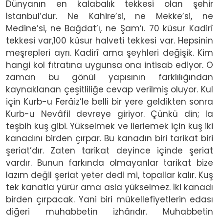
Dünyanın en kalabalık tekkesi olan şehir
İstanbul’dur. Ne Kahire’si, ne Mekke’si, ne
Medine’si, ne Bağdat’ı, ne Şam’ı. 70 küsur Kadirî
tekkesi var,100 küsur halveti tekkesi var. Hepsinin
meşrepleri ayrı. Kadirî ama şeyhleri değişik. Kim
hangi kol fıtratına uygunsa ona intisab ediyor. O
zaman bu gönül yapısının farklılığından
kaynaklanan çeşitliliğe cevap verilmiş oluyor. Kul
için Kurb-u Ferâiz’le belli bir yere geldikten sonra
Kurb-u Nevâfil devreye giriyor. Çünkü din; la
teşbih kuş gibi. Yükselmek ve ilerlemek için kuş iki
kanadını birden çırpar. Bu kanadın biri tarikat biri
şeriat’dır. Zaten tarikat deyince içinde şeriat
vardır. Bunun farkında olmayanlar tarikat bize
lazım değil şeriat yeter dedi mi, topallar kalır. Kuş
tek kanatla yürür ama asla yükselmez. İki kanadı
birden çırpacak. Yani biri mükellefiyetlerin edası
diğeri muhabbetin izhârıdır. Muhabbetin