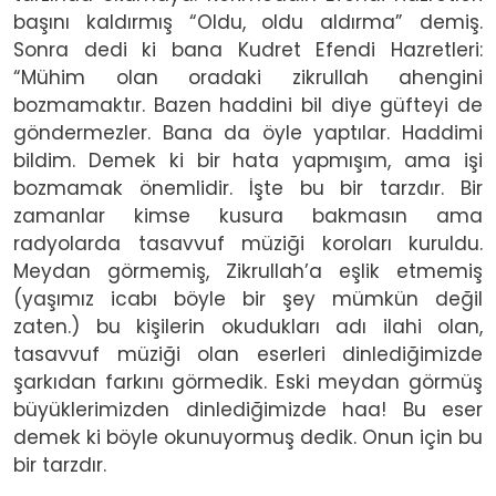
başını kaldırmış “Oldu, oldu aldırma” demiş.
Sonra dedi ki bana Kudret Efendi Hazretleri:
“Mühim olan oradaki zikrullah ahengini
bozmamaktır. Bazen haddini bil diye güfteyi de
göndermezler. Bana da öyle yaptılar. Haddimi
bildim. Demek ki bir hata yapmışım, ama işi
bozmamak önemlidir. İşte bu bir tarzdır. Bir
zamanlar kimse kusura bakmasın ama
radyolarda tasavvuf müziği koroları kuruldu.
Meydan görmemiş, Zikrullah’a eşlik etmemiş
(yaşımız icabı böyle bir şey mümkün değil
zaten.) bu kişilerin okudukları adı ilahi olan,
tasavvuf müziği olan eserleri dinlediğimizde
şarkıdan farkını görmedik. Eski meydan görmüş
büyüklerimizden dinlediğimizde haa! Bu eser
demek ki böyle okunuyormuş dedik. Onun için bu
bir tarzdır.