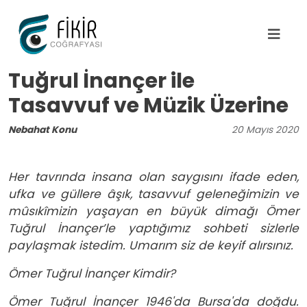
Ana içeriğe atla
Tuğrul İnançer ile
Tasavvuf ve Müzik Üzerine
Nebahat Konu
20
Mayıs
2020
Her tavrında insana olan saygısını ifade eden,
ufka ve güllere âşık, tasavvuf geleneğimizin ve
mûsıkîmizin yaşayan en büyük dimağı Ömer
Tuğrul İnançer’le yaptığımız sohbeti sizlerle
paylaşmak istedim. Umarım siz de keyif alırsınız.
Ömer Tuğrul İnançer Kimdir?
Ömer Tuğrul İnançer 1946'da Bursa'da doğdu.