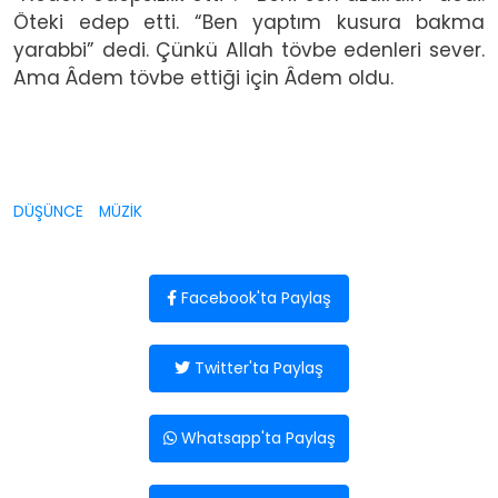
Öteki edep etti. “Ben yaptım kusura bakma
yarabbi” dedi. Çünkü Allah tövbe edenleri sever.
Ama Âdem tövbe ettiği için Âdem oldu.
DÜŞÜNCE
MÜZİK
Facebook'ta Paylaş
Twitter'ta Paylaş
Whatsapp'ta Paylaş