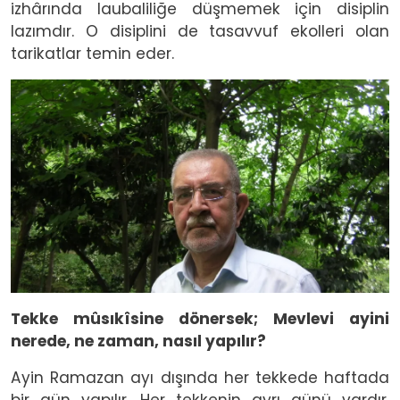
izhârında laubaliliğe düşmemek için disiplin
lazımdır. O disiplini de tasavvuf ekolleri olan
tarikatlar temin eder.
Image
Tekke mûsıkîsine dönersek; Mevlevi ayini
nerede, ne zaman, nasıl yapılır?
Ayin Ramazan ayı dışında her tekkede haftada